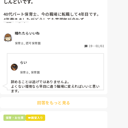
しんどいです。
40代パート保育士、今の職場に転職して4年目です。

4年働きましたがどうしても雰囲気が合わず

退職
パート
退職しようと思っています。

晴れたらいいね
周りの職員は、勤続10年以上から何十年という先生が
ほとんどです。

保育士, 認可保育園
保護者子どもの愚痴悪口が多く、

19
・
01/02
子どもの前でも

今で言う不適切保育も　

らい
仕方ないよね

もう何も言わずに

保育士, 保育園
子どもの言いなりになればいいんだね

などいう意見で…

辞めることは逃げではありませんよ。

よくない環境なら早目に違う職場に変えればいいと思い
上の先生に相談することは難しそうです。

ます。
主任は同じ考えですし、園長は不在のことが多いで
す。

回答をもっと見る
最後の職場にしようと思っていましたが

正直苦しい。

保育・お仕事
👑殿堂入り
辞めることは逃げ、と、過去辞めた人も何年も言われ