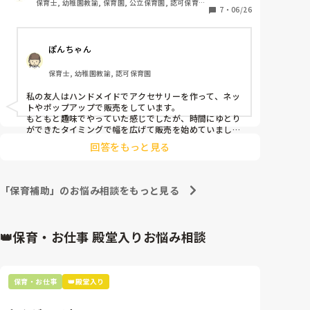
保育士, 幼稚園教諭, 保育園, 公立保育園, 認可保育
す、、、。
7
・
06/26
園, 認証・認定保育園
ぽんちゃん
保育士, 幼稚園教諭, 認可保育園
私の友人はハンドメイドでアクセサリーを作って、ネッ
トやポップアップで販売をしています。

もともと趣味でやっていた感じでしたが、時間にゆとり
ができたタイミングで幅を広げて販売を始めていまし
た。

回答をもっと見る
なにか好きなものや趣味があれば、息抜きしながらでき
るのではと思いました！
「保育補助」のお悩み相談をもっと見る
👑保育・お仕事 殿堂入りお悩み相談
保育・お仕事
👑殿堂入り