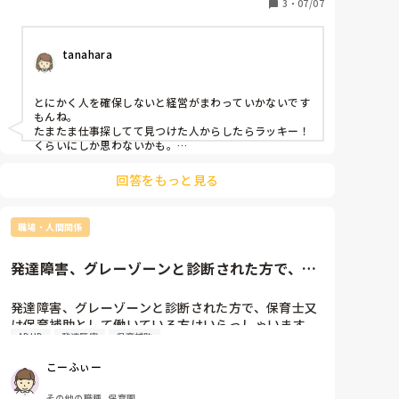
人が足りない園はこんな感じなんでしょうか。
3
・
07/07
tanahara
とにかく人を確保しないと経営がまわっていかないです
もんね。

たまたま仕事探してて見つけた人からしたらラッキー！
くらいにしか思わないかも。

でも、根本的に園のやり方が悪くて人が辞めて行くなら
そこを変えないと入ってきた人がいても出て行く人もい
回答をもっと見る
ると思います。

その場しのぎでしかないですよね。
職場・人間関係
発達障害、グレーゾーンと診断された方で、保
育士又は保育補助として働いて...
発達障害、グレーゾーンと診断された方で、保育士又
は保育補助として働いている方はいらっしゃいます
ADHD
発達障害
保育補助
か？？

そしてその事は周りに話してますか？またどんな対処
こーふぃー
法していますか？？

私は、ADHDとASDのグレーゾーンと診断されまし
その他の職種, 保育園