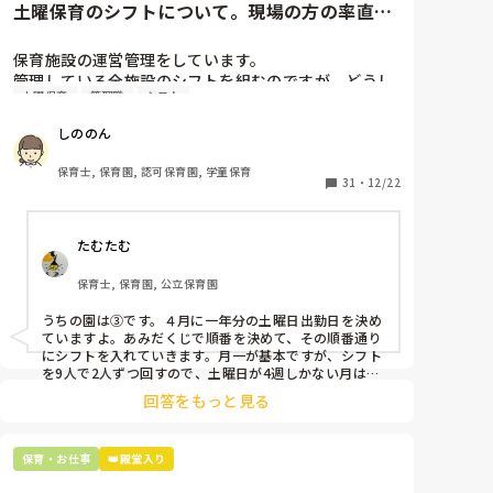
土曜保育のシフトについて。現場の方の率直な
意見を伺いたいです。
保育施設の運営管理をしています。

管理している全施設のシフトを組むのですが、どうし
土曜保育
管理職
シフト
ても土曜保育だけは入れる方が少なく、いつも苦労し
ています。

しののん
応募の段階では皆、月1〜2回の土曜出勤があることに
同意して入職しているはずですが、いざ勤務が始まる
保育士, 保育園, 認可保育園, 学童保育
と一日も土曜出勤が出来ない方ばかりです。

31
・
12/22
そこで、

たむたむ
①土曜日の希望休は2日まで、と制限をかける

②毎月、必ず土曜保育に入ることのできる日を1日だ
保育士, 保育園, 公立保育園
けピックアップしてもらう

③仮シフトが出た時、土曜出勤が難しければ自身で代
うちの園は③です。４月に一年分の土曜日出勤日を決め
わりの人を交渉して見つけてもらう

ていますよ。あみだくじで順番を決めて、その順番通り
にシフトを入れていきます。月一が基本ですが、シフト
上記のいずれかの対策を取り入れることを考えていま
を9人で2人ずつ回すので、土曜日が4週しかない月は無
しの時もありますよ。その土曜日が出られない人は、同
す。

回答をもっと見る
じシフト時間の人と自分で交代して貰い、主任に報告し
てます。
是非、現場の方の意見をお聞かせください。
保育・お仕事
👑殿堂入り