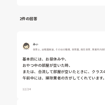
2
件の回答
みぃ
保育士, 幼稚園教諭, その他の職種, 保育園, 病児保育, 事業所内保
基本的には、お昼休みや、

おやつ中の部屋が空いた時、

または、合流して部屋が空いたときに、クラスの
午前中には、掃除業者の方がしてくれています
12/24