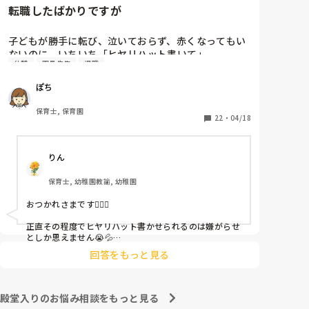
転職したばかりですが
子どもが勝手に転び、泣いておらず、赤くなってもい
ないのに、いちいち「ヒヤリハット書いて」

休憩
園長先生
退職
と書かされ

休憩時間に書くしかなく、辛いです

ぽち
（そう言う本人は書かない）

保育士, 保育園
しかも、上司に↑この内容でも

22
・
04/18
「どうしたらなくせるか」

ちゃんと考えて対策を練って書き込むようにと。

りん
呼ばれて一緒に対策を考えさせられること多数

保育士, 幼稚園教諭, 幼稚園
これだけで30〜40分拘束されて辛いです

おつかれさまです🙇🏻‍♀️

皆さんの園はどうですか?
正直その程度でヒヤリハット書かせられるのは嫌がらせ
としか思えません😭💦

他の先生方も同様のことをされているのでしょうか？

回答をもっと見る
あまりご無理されませんよう…😢
殿堂入りのお悩み相談をもっと見る