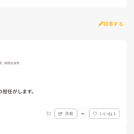
回答する
育, 病院内保育
担任がします。

。
共有
いいね 1