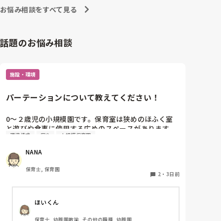
お悩み相談をすべて見る
話題のお悩み相談
施設・環境
パーテーションについて教えてください！
0〜２歳児の小規模園です。保育室は狭めのほふく室
と遊びや食事に使用する広めのスペースがあります。
環境構成
安全
小規模保育園
広すぎると走り回ったりして落ち着かないので、活動
によってパーテーションで仕切っています。このパー
NANA
テーションがウレタンのような素材で軽いので、ちょ
っと体が当たると倒れたり、つかまり立ちが不安定な
保育士, 保育園
子にとっては共倒れになったりで危険です。かと言っ
2
・
3日前
て固定してしまうと活動によって柔軟に移動すること
ができなくなってしまうし…以前勤務していた園では
ほいくん
しっかりした重いものを置いていましたが、移動が大
変で使い勝手が悪く、子どもがぶつかって倒れた時に
保育士, 幼稚園教諭, その他の職種, 幼稚園