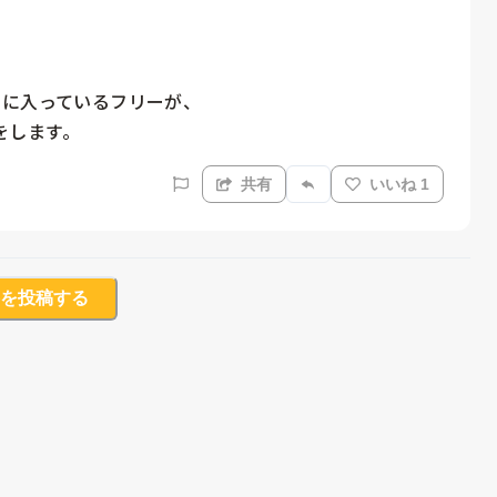
に入っているフリーが、

除をします。
共有
いいね 1
を投稿する