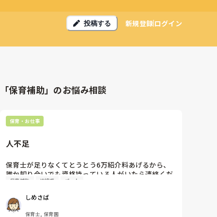
新規登録
ログイン
投稿する
「保育補助」のお悩み相談
保育・お仕事
人不足
保育士が足りなくてとうとう6万紹介料あげるから、
誰か知り合いでも資格持っている人がいたら連絡くだ
保育補助
連絡帳
パート
さいとか言ってます。

今日から2人保育補助の方が来ていて、あの職場に来
しめさば
る人いるんだとびっくりしました。

保育士, 保育園