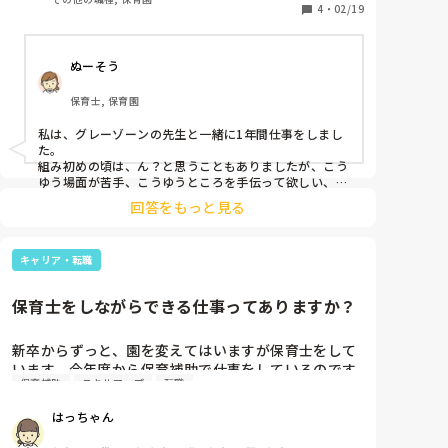
た。

4
・
02/19
保育補助として働かせていただいてます。そして保育
士になりたいと思い勉強と仕事をしています。

ぬーそう
自分は保育士に向いているのか…

失言してしまったり、余計な動きが多かったり…
保育士, 保育園
と。。

だからといって考えすぎるとその事ばかりになってし
私は、グレーゾーンの先生と一緒に1年間仕事をしまし
まうので、考えないようにして気をつけるところは気
た。

をつけて、楽しむことを大事にしていますが、ふとし
組み初めの頃は、ん？と思うこともありましたが、こう
た時に考えてしまいます🥲
ゆう場面が苦手、こうゆうところを手伝って欲しい、変
わって欲しい、こうゆうところが得意というのを情報共
回答をもっと見る
有するうちに、うまく保育が回っていくようになりまし
た^ - ^

自分の得意、不得意を理解して、他の先生に伝えること
キャリア・転職
で、スムーズな保育ができると思います！

頑張ってください^ - ^
保育士をしながらできる仕事ってありますか？
新卒からずっと、園を変えてはいますが保育士をして
います。今年度から保育補助で仕事をしているのです
保育補助
スキルアップ
転職
が気持ち的にもゆとりがあるため、他にも在宅や隙間
時間で仕事ができないかなと考え始めました。他職
はっちゃん
種、スキマ時間でできる仕事ってなにがあるでしょう
か？保育士しかできないのかなと思ってしまいま