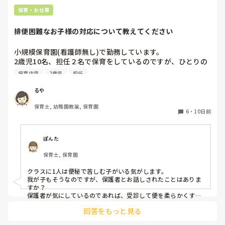
保育・お仕事
排便困難なお子様の対応について教えてください
小規模保育園(看護師無し)で勤務しています。

2歳児10名、担任２名で保育をしているのですが、ひとりの
お子様が排便困難で2日に1回ほど、20〜30分の間「うん
保育内容
2歳児
担任
ち〜、うんち出る〜、うんち〜」と泣きながら便意を訴えま
す。

るや
なかなか出ず苦しそうです。

保育士, 幼稚園教諭, 保育園
室内にいる時であれば良いのですが、散歩中にも突然起こり
6
・
10日前
ます。(午前も午後も)

その都度保育士が１名そこにつく形になるため、昨日は散歩
を途中で切り上げ園へ戻りました。

ぽんた
このようなお子様のいらっしゃる園の経験者の方はいらっし
保育士, 保育園
ゃいますか？

今まで看護師のいる園にいたこともあり、散歩先の時は迎え
クラスに1人は便秘で苦しむ子がいる気がします。

に来てもらうなどしていました。

我が子もそうなのですが、保護者とお話しされたことはありま
色々なご経験のお話しを聞けたら嬉しいです。

すか？

保護者が気にしているのであれば、受診して便を柔らかくする
薬または、便を出す力を加えるお薬りなど、その子の便秘に応
回答をもっと見る
じた便秘薬をもらうことをお勧めします。

お腹のマッサージは、我が子ではきかず、病院でもらう酸化マ