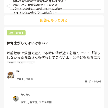
向いてないわけではないと思いますよ！

いです😭 有資格者さん同志普通に会話できてるのがいいな
わたしも、保育補助やってたとき

なんて、思ってしまっていたり😢

パートでたまにしか来ないもんだから

私、避けられてる！？嫌われてる！？など、余計なことばか
トイトレとか全くでしたね🙄！

りまた考えてしまって😭💔

回答をもっと見る
なので、担任にお願いして、

このままで大丈夫なのでしょうか…

人懐っこい子担当してました！

もちろん何をしていいか分からない時は

何かすることないですか？など聞いたりはしますが、

子どもの性格、相性によるって感じかな‥

保育・お仕事
あまり、戦力にならず…。日々申し訳なさしかありません。

担任以外ダメ！な子もいるから

オムツ替えも、他の先生たちなら言うことを聞く子が多い
人懐っこい子に救われてました🥲！

保育士がしてはいけない？
中、私の声かけだけじゃ弱いのか子供たちも聞いてくれる子
職員同士のトークは繋いでくれる人もいれば、

と聞いてくれない子がいたり…ムラがあります。

ふん！興味ないわ！みたいな人も居たし、

以前散歩で公園で遊んでる時に蜂が近くを飛んでいて「何も
私、お仕事向いていないのでしょうか…。
うーん？って思って、

しなかったら蜂さんも何もしてこないよ」と子どもたちに言
契約満了で退職しましたけどね🙄笑

っていました。その時ふとその蜂が私の顔目掛けて飛んでき
公園
散歩
給食
て思わず避けました。するとそれを近くで見ていた先生に
「避けてる場合じゃない」と怒られたのですが保育士は虫を
HAL
避けることすらしてはいけないのでしょうか？

保育士, 保育園
17
・
03/08
また、ある時自分が補助で入ってるクラスが給食後着替えと
かを終えコットに横になって落ち着いたタイミングで鼻をか
んでいたのですが、それを見た先生が

たむたむ
「そんなことする暇あるならこっちいつもより人少ないから
保育士, 保育園, 公立保育園
手伝え」と怒られました。確かに先生が1人休みだったので
すが補助の先生が入りいつも通りでした。
