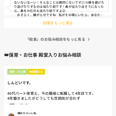
ないないなーい！そんなことは絶対にないです🙅‍♀️💢蜂を避けた
保育士は鼻をかんではいけないのでしょうか？
り逃げたりするのは当たり前です！鼻が出たり出そうになった
ら、鼻をかむのも当たり前ですよ😤

　おそらく、嫌がらせですね…私がその場にいたら、あなたを
助けてあげられたのに。
回答をもっと見る
「給食」のお悩み相談をもっと見る
👑保育・お仕事 殿堂入りお悩み相談
保育・お仕事
👑殿堂入り
しんどいです。
40代パート保育士、今の職場に転職して4年目です。

4年働きましたがどうしても雰囲気が合わず

退職しようと思っています。

退職
パート
周りの職員は、勤続10年以上から何十年という先生がほとん
晴れたらいいね