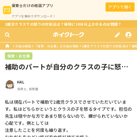
保育士
だけの相談アプリ
アプリで開く
アプリを無料でダウンロード！
2歳児クラスでの怒りの対処法は？掃除に10分以上かかるのは問題？
お悩み相談
「保育・お仕事」のお悩み相談
2歳児クラスでの怒りの対処法は？掃
保育・お仕事
補助のパートが自分のクラスの子に怒る
のは嫌ですか？
HAL
保育士, 保育園
私は現在パートで補助で2歳児クラスでさせていただいていま
す。私はどちらかというとクラスの子を怒るタイプです。担任の
先生は穏やかな方であまり怒らないので、嫌がられていないか
心配です。例としては

注意したことを何度も繰り返す。
