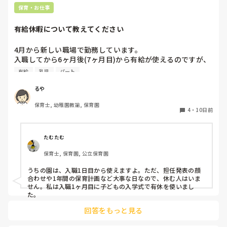
保育・お仕事
有給休暇について教えてください
4月から新しい職場で勤務しています。

入職してから6ヶ月後(7ヶ月目)から有給が使えるのですが、
今4ヶ月。

有給
乳児
パート
6ヶ月後って結構長いなあと実感し始めています。

今までは4ヶ月目から使えていたような？

るや
皆さんのところは新しい職員はいつから有給が使用出来ます
保育士, 幼稚園教諭, 保育園
か？

4
・
10日前
よかったら教えてください。
たむたむ
保育士, 保育園, 公立保育園
うちの園は、入職1日目から使えますよ。ただ、担任発表の顔
合わせや1年間の保育計画など大事な日なので、休む人はいま
せん。私は入職1ヶ月目に子どもの入学式で有休を使いまし
た。
回答をもっと見る