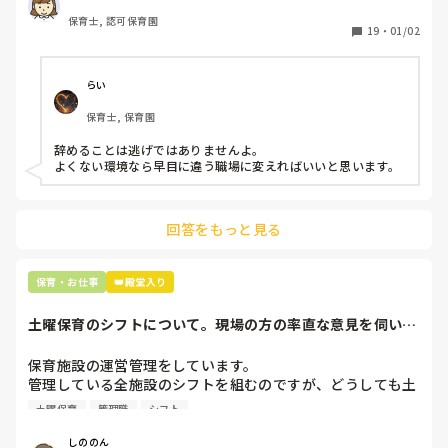
どです。

保育士, 認可保育園
保護者子どもの愚痴悪口が多く、

19
・
01/02
子どもの前でも

今で言う不適切保育も　

仕方ないよね

らい
もう何も言わずに

保育士, 保育園
子どもの言いなりになればいいんだね

などいう意見で…

辞めることは逃げではありませんよ。

よくない環境なら早目に違う職場に変えればいいと思います。
上の先生に相談することは難しそうです。

主任は同じ考えですし、園長は不在のことが多いです。

回答をもっと見る
最後の職場にしようと思っていましたが

正直苦しい。

辞めることは逃げ、と、過去辞めた人も何年も言われ続けて
保育・お仕事
👑殿堂入り
土曜保育のシフトについて。現場の方の率直な意見を伺いた
いです。
保育施設の運営管理をしています。

管理している全施設のシフトを組むのですが、どうしても土
曜保育だけは入れる方が少なく、いつも苦労しています。

土曜保育
管理職
シフト
応募の段階では皆、月1〜2回の土曜出勤があることに同意し
て入職しているはずですが、いざ勤務が始まると一日も土曜
しののん