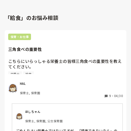
「給食」のお悩み相談
保育・お仕事
三角食べの重要性
こちらにいらっしゃる栄養士の皆様三角食べの重要性を教え
てください。

私が勤めている保育園では三角食べをすごく重要視していま
栄養士
給食
す。理由は分かりません。聞いてもそういうルールだから
と、、、

HAL
まだ、白ごはんが残ってしまうとかなら分かりますがそうで
保育士, 保育園
ない子も三角食べをすごく言われています。

9
・
04/30
できずに怒られて泣いている子もいます。たまにですが、
「順番出来ないなら食べなくていい」と言われている子もい
ます。

ほしちゃん
そこまでして三角食べをしないといけない理由はなんでしょ
保育士, 保育園, 公立保育園
うか？
ごめんなさい栄養士ではないですが、「順番できないなら」の