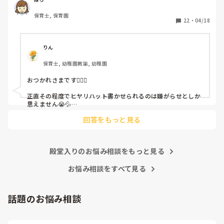
保育士, 保育園
しかも、上司に↑この内容でも

22
・
04/18
「どうしたらなくせるか」

ちゃんと考えて対策を練って書き込むようにと。

呼ばれて一緒に対策を考えさせられること多数

りん
保育士, 幼稚園教諭, 幼稚園
これだけで30〜40分拘束されて辛いです

おつかれさまです🙇🏻‍♀️

皆さんの園はどうですか?
正直その程度でヒヤリハット書かせられるのは嫌がらせとしか
思えません😭💦

他の先生方も同様のことをされているのでしょうか？

回答をもっと見る
あまりご無理されませんよう…😢
殿堂入りのお悩み相談をもっと見る
お悩み相談をすべて見る
話題のお悩み相談