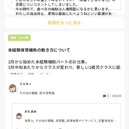
言葉についコメントしてしまいました。

今の時代で、食べ方の強制は人権問題になるかと思います。

わたしの自治体も、果物は最後にたべようねといい風潮があり
ましたが、食べたいものから好きに食べることを今では言われ
回答をもっと見る
ています。

マナーの範囲だとしても、幼児にそれを強制させることは虐待
になるかと思います。

もちろん三角食べ、バランスについてわたしも教わりました。
保育・お仕事
しかしそこまでしなくてはいけない理由ってないですよ
ね。。。
未経験保育補助の動き方について
2月から始めた未経験補助パートのお仕事。

3月中旬あたりからクラスが変わり、新しい2歳児クラスに配
属になったのですが、担任の先生、副担任の先生、有資格者
言葉かけ
給食
パート
パートさん2名、私の5名がいます。

周りの先生たちはテキパキこなしている中、私は基本指示待
ミルキィ
ちの日々子供と遊んでいるだけ。布団敷き、給食の配膳、掃
その他の職種, 認可保育園
除をやります。この状態で大丈夫でしょうか…

3
・
04/09
他の先生達は皆さん仲良く話しながら連携して動いているの
に対し、私だけ浮いている感じしかしていなくて😭

もうすぐ働いて3ヶ月。

わたあめ
まだまだ保育士の先生たちと仲良くなれたりもできず、ただ
保育士, その他の職種, 保育園, 放課後等デイサービス, 児童発達支援
挨拶をするだけだったりします。他の人たちはどうやって先
施設
生たちとも関係を築いていけているのか、不思議でたまらな