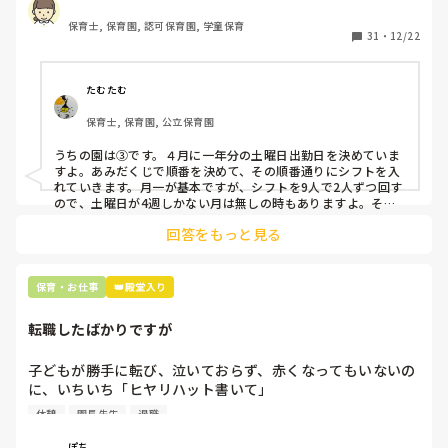
出勤が出来ない方ばかりです。

保育士, 保育園, 認可保育園, 学童保育
31
・
12/22
そこで、

①土曜日の希望休は2日まで、と制限をかける

②毎月、必ず土曜保育に入ることのできる日を1日だけピッ
たむたむ
クアップしてもらう

保育士, 保育園, 公立保育園
③仮シフトが出た時、土曜出勤が難しければ自身で代わりの
人を交渉して見つけてもらう

うちの園は③です。４月に一年分の土曜日出勤日を決めていま
すよ。あみだくじで順番を決めて、その順番通りにシフトを入
上記のいずれかの対策を取り入れることを考えています。

れていきます。月一が基本ですが、シフトを9人で2人ずつ回す
ので、土曜日が4週しかない月は無しの時もありますよ。その
土曜日が出られない人は、同じシフト時間の人と自分で交代し
是非、現場の方の意見をお聞かせください。
回答をもっと見る
て貰い、主任に報告してます。
保育・お仕事
👑殿堂入り
転職したばかりですが
子どもが勝手に転び、泣いておらず、赤くなってもいないの
に、いちいち「ヒヤリハット書いて」

と書かされ

休憩
園長先生
退職
休憩時間に書くしかなく、辛いです

（そう言う本人は書かない）

ぽち