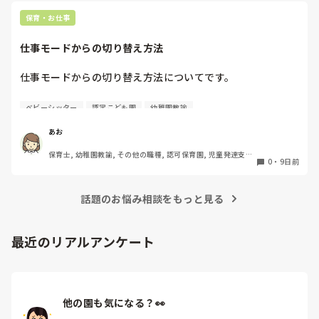
グネシウムがきくので、ミネラルを多く摂るようにしました。

ラブレという飲み物が合うお子さんもいるようです。

保育・お仕事
色々試されているかと思いますが、本人が1番きついです。

少しでも楽になるように手助けできると良いですね。
仕事モードからの切り替え方法
仕事モードからの切り替え方法についてです。

お休みの日に仕事のことを考えると自分でも切り替えは意識
ベビーシッター
認定こども園
幼稚園教諭
しているのですが、レパートリーが少なく切り替え迷子にな
っています。。

あお
みなさんがどうやって切り替えているかを教えてほしいで
保育士, 幼稚園教諭, その他の職種, 認可保育園, 児童発達支援
す！

0
・
9日前
施設, その他の職場, 管理職
今はとりあえずメモをして一旦保留にしたり、違うアクショ
ン(お茶を飲んだり)を入れたりしています。
話題のお悩み相談をもっと見る
最近のリアルアンケート
他の園も気になる？👀