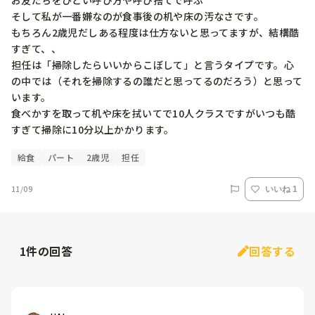
お友だちをひどい呼び方や呼び捨てで呼ぶ

そして私が一番嫌なのが食事後の机や床の汚なさです。

もちろん2歳児だしある程度は仕方ないと思ってますが、結構酷
すぎて、、

担任は「掃除したらいいからこぼして」と言うタイプです。心
の中では（それを掃除するの誰だと思ってるのだろう）と思って
います。

食べかすを取って机や床を拭いてで10人クラスですがいつも酷
給食
パート
2歳児
担任
11/09
いいね 1
1
件の回答
回答する