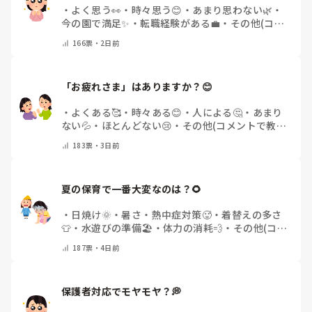
・
よく思う👀
・
時々思う😊
・
あまり思わない🌿
・
今の園で満足✨
・
転職経験がある💼
・
その他(コメ
ントで教えてください)
166
票・
2日前
「お疲れさま」はありますか？😊
・
よくある🥰
・
時々ある😊
・
人による🤔
・
あまり
ない💦
・
ほとんどない😢
・
その他(コメントで教え
てください)
183
票・
3日前
夏の保育で一番大変なのは？🌻
・
日焼け🌞
・
暑さ・熱中症対策🥵
・
着替えの多さ
👕
・
水遊びの準備🏖️
・
体力の消耗💨
・
その他(コメ
ントで教えてください)
187
票・
4日前
保護者対応でモヤモヤ？💭