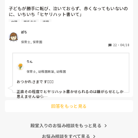
子どもが勝手に転び、泣いておらず、赤くなってもいないの
に、いちいち「ヒヤリハット書いて」

と書かされ

休憩
園長先生
退職
休憩時間に書くしかなく、辛いです

（そう言う本人は書かない）

ぽち
保育士, 保育園
しかも、上司に↑この内容でも

22
・
04/18
「どうしたらなくせるか」

ちゃんと考えて対策を練って書き込むようにと。

呼ばれて一緒に対策を考えさせられること多数

りん
保育士, 幼稚園教諭, 幼稚園
これだけで30〜40分拘束されて辛いです

おつかれさまです🙇🏻‍♀️

皆さんの園はどうですか?
正直その程度でヒヤリハット書かせられるのは嫌がらせとしか
思えません😭💦

他の先生方も同様のことをされているのでしょうか？

回答をもっと見る
あまりご無理されませんよう…😢
殿堂入りのお悩み相談をもっと見る
お悩み相談をすべて見る