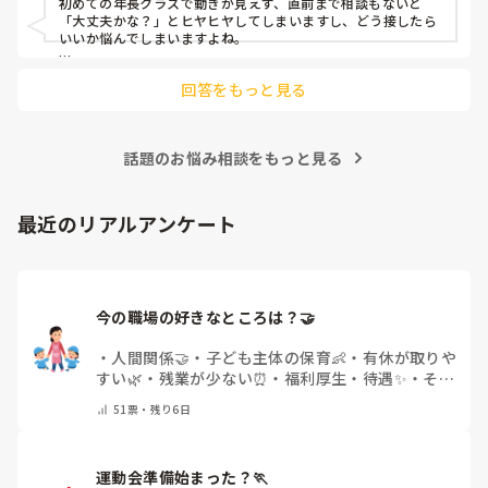
初めての年長クラスで動きが見えず、直前まで相談もないと
「大丈夫かな？」とヒヤヒヤしてしまいますし、どう接したら
いいか悩んでしまいますよね。

後輩側は「何が分からないかも分からない状態」だったり、
回答をもっと見る
「こんなこと聞いたら迷惑かな」と抱え込んでいるケースがと
ても多いです。

待つスタイルから一歩踏み出して、リーダー側から「〇〇の
話題のお悩み相談をもっと見る
件、どこまで進んだ？」「困ってることない？」と具体的に声
をかけて進捗を確認する仕組みを作ってみてください。

「毎日夕方に5分だけ進捗確認の時間を取る」などルール化し
最近のリアルアンケート
てしまうと、後輩も質問しやすくなりますよ。一人で抱え込ま
ず、声をかけやすい雰囲気作りから試してみてくださいね。
今の職場の好きなところは？🤝 
・
人間関係🤝
・
子ども主体の保育👶
・
有休が取りや
すい🌿
・
残業が少ない⏰
・
福利厚生・待遇✨
・
その
他(コメントで教えてください)
51
票・
残り6日
運動会準備始まった？🏃