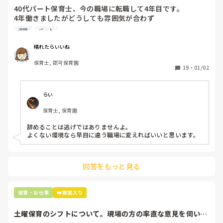
40代パート保育士、今の職場に転職して4年目です。

4年働きましたがどうしても雰囲気が合わず

退職しようと思っています。

退職
パート
周りの職員は、勤続10年以上から何十年という先生がほとん
晴れたらいいね
どです。

保育士, 認可保育園
保護者子どもの愚痴悪口が多く、

19
・
01/02
子どもの前でも

今で言う不適切保育も　

仕方ないよね

らい
もう何も言わずに

保育士, 保育園
子どもの言いなりになればいいんだね

などいう意見で…

辞めることは逃げではありませんよ。

よくない環境なら早目に違う職場に変えればいいと思います。
上の先生に相談することは難しそうです。

主任は同じ考えですし、園長は不在のことが多いです。

回答をもっと見る
最後の職場にしようと思っていましたが

正直苦しい。

辞めることは逃げ、と、過去辞めた人も何年も言われ続けて
保育・お仕事
👑殿堂入り
土曜保育のシフトについて。現場の方の率直な意見を伺いた