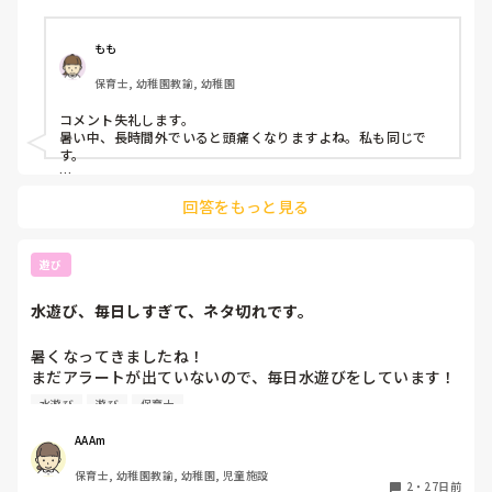
もも
保育士, 幼稚園教諭, 幼稚園
コメント失礼します。

暑い中、長時間外でいると頭痛くなりますよね。私も同じで
す。

ありきたりですが、私は首を冷やすと頭痛が少ない気がしま
回答をもっと見る
す。保冷剤が入る首のタオルをしています。本当は頭の上にも
保冷剤をしこみたいぐらいですが（笑）

大変ですよね、今年の夏ものりきりましょう！
遊び
水遊び、毎日しすぎて、ネタ切れです。
暑くなってきましたね！

まだアラートが出ていないので、毎日水遊びをしています！

ほんとに毎日です！笑

水遊び
遊び
保育士
色水作って、ジュース屋さん、石鹸入れて洗濯ごっこ、保育
室にあるお人形の服を洗ってあげる、氷も作ってタライに入
AAAm
れる、毛糸を雨樋に流してそうめんごっこ、ペットボトル、
保育士, 幼稚園教諭, 幼稚園, 児童施設
透明カップなど、色々と準備してあそんでいますが、そろそ
2
・
27日前