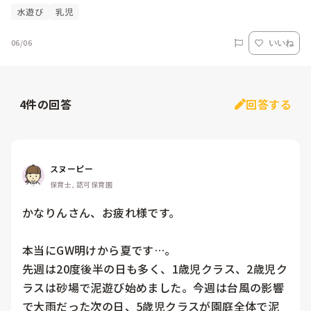
水遊び
乳児
06/06
いいね
4
件の回答
回答する
スヌーピー
保育士, 認可保育園
かなりんさん、お疲れ様です。

本当にGW明けから夏です…。

先週は20度後半の日も多く、1歳児クラス、2歳児ク
ラスは砂場で泥遊び始めました。今週は台風の影響
で大雨だった次の日、5歳児クラスが園庭全体で泥