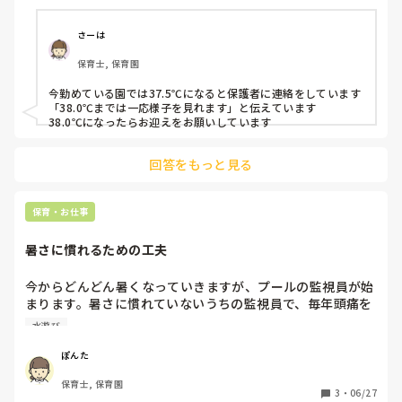
さーは
保育士, 保育園
今勤めている園では37.5℃になると保護者に連絡をしています

「38.0℃までは一応様子を見れます」と伝えています

38.0℃になったらお迎えをお願いしています
回答をもっと見る
保育・お仕事
暑さに慣れるための工夫
今からどんどん暑くなっていきますが、プールの監視員が始
まります。暑さに慣れていないうちの監視員で、毎年頭痛を
起こします。慣れてしまえば良いのですが、みなさんは、暑
水遊び
さに順応していくための工夫はどんなことされていますか？
ぽんた
保育士, 保育園
3
・
06/27