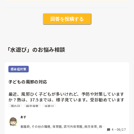
回答を投稿する
「水遊び」のお悩み相談
感染症対策
子どもの風邪の対応
最近、風邪ひく子どもが多いけれど、予防や対策しています
か？熱は、37.5までは、様子見ています。受診勧めています
か？
雨の日
病児保育
水遊び
あす
看護師, その他の職種, 保育園, 認可外保育園, 病児保育, 病院
4
・
06/27
内保育, その他の職場