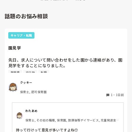
話題のお悩み相談
キャリア・転職
園見学
先日、求人について問い合わせをした園から連絡があり、園
見学をすることになりました。

私としては求人に応募したという認識ですが、『園見学をご
履歴書
持ち物
転職
案内させていただきたいです』とのことで持ち物について質
問しましたが、見学なので特にありませんとのこと

クッキー
保育士, 認可保育園
このような場合は本当に見学だけで終了なのでしょうか？

1
・
1日前
それとも、やはり履歴書や職務経歴書を持参した方が良いの
でしょうか？
わたあめ
保育士, その他の職種, 保育園, 放課後等デイサービス, 児童発達支援
施設
持って行けって意見が多いですよね🥺
