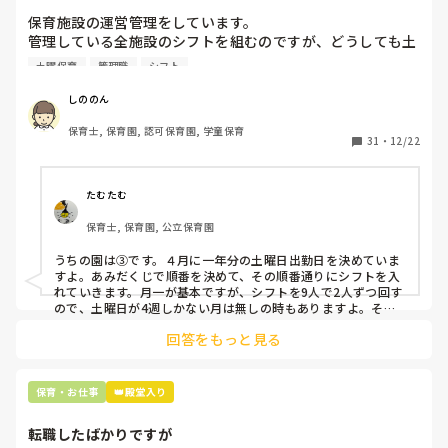
いです。
保育施設の運営管理をしています。

管理している全施設のシフトを組むのですが、どうしても土
曜保育だけは入れる方が少なく、いつも苦労しています。

土曜保育
管理職
シフト
応募の段階では皆、月1〜2回の土曜出勤があることに同意し
て入職しているはずですが、いざ勤務が始まると一日も土曜
しののん
出勤が出来ない方ばかりです。

保育士, 保育園, 認可保育園, 学童保育
31
・
12/22
そこで、

①土曜日の希望休は2日まで、と制限をかける

②毎月、必ず土曜保育に入ることのできる日を1日だけピッ
たむたむ
クアップしてもらう

保育士, 保育園, 公立保育園
③仮シフトが出た時、土曜出勤が難しければ自身で代わりの
人を交渉して見つけてもらう

うちの園は③です。４月に一年分の土曜日出勤日を決めていま
すよ。あみだくじで順番を決めて、その順番通りにシフトを入
上記のいずれかの対策を取り入れることを考えています。

れていきます。月一が基本ですが、シフトを9人で2人ずつ回す
ので、土曜日が4週しかない月は無しの時もありますよ。その
土曜日が出られない人は、同じシフト時間の人と自分で交代し
是非、現場の方の意見をお聞かせください。
回答をもっと見る
て貰い、主任に報告してます。
保育・お仕事
👑殿堂入り
転職したばかりですが