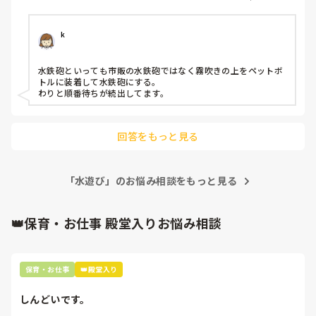
ろネタ切れ！

上記以外で、何かネタをお持ちの方、教えてください！よろ
しくお願いします！
k
水鉄砲といっても市販の水鉄砲ではなく霧吹きの上をペットボ
トルに装着して水鉄砲にする。

わりと順番待ちが続出してます。
回答をもっと見る
「水遊び」のお悩み相談をもっと見る
👑保育・お仕事 殿堂入りお悩み相談
保育・お仕事
👑殿堂入り
しんどいです。