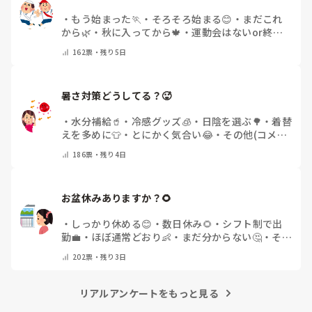
・
もう始まった🏃
・
そろそろ始まる😊
・
まだこれ
から🌿
・
秋に入ってから🍁
・
運動会はないor終わ
った✨
・
その他(コメントで教えてください)
162
票・
残り5日
暑さ対策どうしてる？🥵
・
水分補給🥤
・
冷感グッズ🧊
・
日陰を選ぶ🌳
・
着替
えを多めに👕
・
とにかく気合い😂
・
その他(コメン
トで教えてください)
186
票・
残り4日
お盆休みありますか？🌻
・
しっかり休める😊
・
数日休み🌻
・
シフト制で出
勤💼
・
ほぼ通常どおり👶
・
まだ分からない🤔
・
その
他(コメントで教えてください)
202
票・
残り3日
リアルアンケートをもっと見る