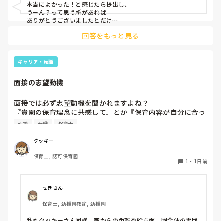
本当によかった！と感じたら提出し、

うーん？って思う所があれば

ありがとうございましたとだけ

伝えて個人情報の履歴書は渡さず帰ります🥺！

回答をもっと見る
一応、持参の準備だけはしときます！

キャリア・転職
面接の志望動機
面接では必ず志望動機を聞かれますよね？

『貴園の保育理念に共感して』とか『保育内容が自分に合っ
てると思いました』等々が多いかと思いますが、実際はどう
面接
転職
保育士
なのでしょうか？

私自身、園の雰囲気とか園の規模、保育内容は勘案しますが
クッキー
正直なところ、家から通いやすいか、給与はどうか…という
保育士, 認可保育園
ところに重きを置いています

1
・
1日前
もちろんそんなことは話せませんが

皆さんは、志望動機をどのように答えていますか？また、本
音はどうですか？
せきさん
保育士, 幼稚園教諭, 幼稚園
私もクッキーさん同様、家からの距離や給与面、園全体の雰囲