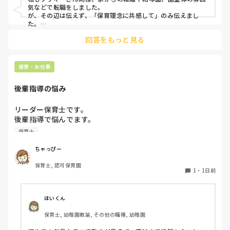
気などで転職をしました。

が、その辺は伝えず、「保育理念に共感して」のみ伝えまし
た。

あとは、自分の長所や得意なことが活かせそうだと感じたと伝
回答をもっと見る
保育・お仕事
後輩指導の悩み
リーダー保育士です。

後輩指導で悩んでます。

初めて年長を持つ後輩がいますが

保育士
初めての割にわからないことを聞きにこなかったり、聞かな
いで様子見てると直前になるまで何もアクションがなかった
ちゃっぴー
り

保育士, 認可保育園
他の職員に聞いてる様子もなくて

1
・
1日前
もう何考えてるんだかさっぱりです。

よほど自分に聞きづらいのか、聞く必要性さえ感じないの
ほいくん
か、もうよくわからないです。

保育士, 幼稚園教諭, その他の職種, 幼稚園
対応にも悩みます。