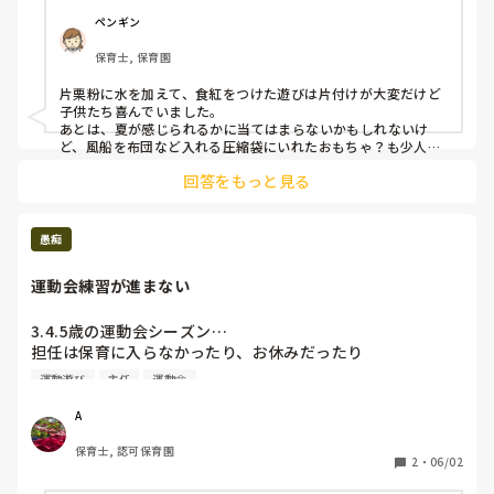
ペンギン
保育士, 保育園
片栗粉に水を加えて、食紅をつけた遊びは片付けが大変だけど
子供たち喜んでいました。

あとは、夏が感じられるかに当てはまらないかもしれないけ
ど、風船を布団など入れる圧縮袋にいれたおもちゃ？も少人数
の時に出すと喜んで遊んでいましたよ^_^
回答をもっと見る
愚痴
運動会練習が進まない
3.4.5歳の運動会シーズン…

担任は保育に入らなかったり、お休みだったり

子どものためにとパートが練習を回してるけども！

運動遊び
主任
運動会
入退場の並び順やら配置図やらなーんも共有ない中で

私たち頑張ってる！！ほんと！！

A
保育にいつも入らない3歳担任が主任候補で、保育してない
保育士, 認可保育園
のに指示出しだけはご立派で嫌になる。

2
・
06/02
子どもたち可愛さに今年の5歳さんが卒業まで頑張ろうって