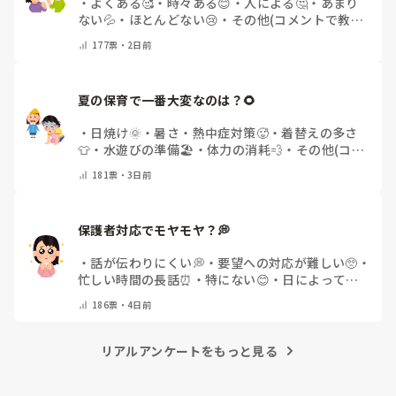
・
よくある🥰
・
時々ある😊
・
人による🤔
・
あまり
ない💦
・
ほとんどない😢
・
その他(コメントで教え
てください)
177
票・
2日前
夏の保育で一番大変なのは？🌻
・
日焼け🌞
・
暑さ・熱中症対策🥵
・
着替えの多さ
👕
・
水遊びの準備🏖️
・
体力の消耗💨
・
その他(コメ
ントで教えてください)
181
票・
3日前
保護者対応でモヤモヤ？💭
・
話が伝わりにくい💭
・
要望への対応が難しい🥺
・
忙しい時間の長話⏰
・
特にない😊
・
日によって違
う🌿
・
その他(コメントで教えてください)
186
票・
4日前
リアルアンケートをもっと見る