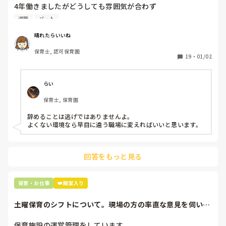
4年働きましたがどうしても雰囲気が合わず

退職しようと思っています。

退職
パート
周りの職員は、勤続10年以上から何十年という先生がほとん
晴れたらいいね
どです。

保育士, 認可保育園
保護者子どもの愚痴悪口が多く、

19
・
01/02
子どもの前でも

今で言う不適切保育も　

仕方ないよね

らい
もう何も言わずに

保育士, 保育園
子どもの言いなりになればいいんだね

などいう意見で…

辞めることは逃げではありませんよ。

よくない環境なら早目に違う職場に変えればいいと思います。
上の先生に相談することは難しそうです。

主任は同じ考えですし、園長は不在のことが多いです。

回答をもっと見る
最後の職場にしようと思っていましたが

正直苦しい。

辞めることは逃げ、と、過去辞めた人も何年も言われ続けて
保育・お仕事
👑殿堂入り
土曜保育のシフトについて。現場の方の率直な意見を伺いた
いです。
保育施設の運営管理をしています。
