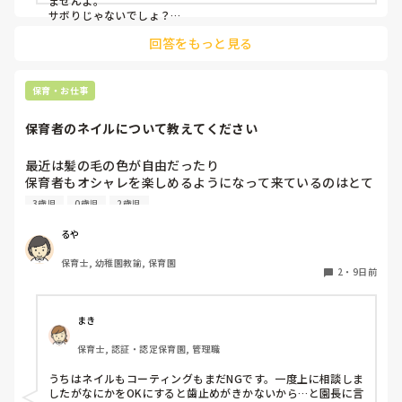
ませんよ。

サボりじゃないでしょ？

回答をもっと見る
同じクラスの先生が、もしも今後、いい気がしないと言葉にし
てきたり、冷たくあたるなど態度にひどく変化があることが出
てきたら、その時には、話をして必要に応じて謝るなりすれば
いいと思います。

保育・お仕事
何も起きていない段階で、考えを深めすぎてしまうより、これ
保育者のネイルについて教えてください
からの振る舞いだと思いますよ。

もしまた、休むことがありそうならば、事前に話しておくこと
も大事かと。

最近は髪の毛の色が自由だったり

保育者もオシャレを楽しめるようになって来ているのはとて
憶測で考えて妄想を広げないことです。

も良いことだと思っているのですが、

デマがいつのまにか事実のようになってしまうのは、人間の思
3歳児
0歳児
2歳児
皆さんの園ではネイルの扱いはどうなっていますか？

い込みの度合いによるものです。
今の園では一応まだNGにはなっているのですが、

るや
爪が弱いからコーティングしていないと割れちゃう、とか
保育士, 幼稚園教諭, 保育園
色々理由がありつつ地味目のネイルを暗黙の了解でしている
2
・
9日前
人が半数くらいいます。

最近はプールがあったりと素足になることが多いのですが、
足は煌びやかなネイルになっています。笑

まき
保育士, 認証・認定保育園, 管理職
そもそもどうしてネイルがNGだったんだっけ？とだんだん
わからなくなって来ました笑

うちはネイルもコーティングもまだNGです。一度上に相談しま
他の園ではどのような感じなのか教えていただけたら嬉しい
したがなにかをOKにすると歯止めがきかないから…と園長に言