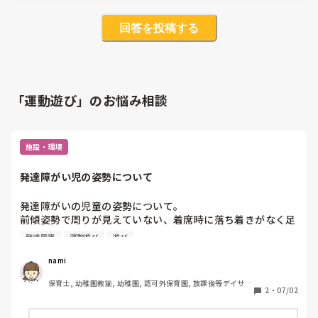
回答を投稿する
「運動遊び」のお悩み相談
施設・環境
発達障がい児の姿勢について
発達障がいの児童の姿勢について。

前傾姿勢で周りが見えていない、着席時に落ち着きがなく足
を上げる、体を揺らす、机を叩く、机に寝そべりながら課題
発達障害
運動遊び
遊び
を行うなど気になることが多々あります。

特性上、仕方のない部分もあることは理解していますが、体
nami
幹や筋力の問題も気になっています。

保育士, 幼稚園教諭, 幼稚園, 認可外保育園, 放課後等デイサー
姿勢を良くするメリットを伝えたり、姿勢を正すことで良く
2
・
07/02
ビス
なった点などを褒めること、運動遊びを取り入れて体幹に働
きかける活動などでアプローチしていますが、なかなか正し