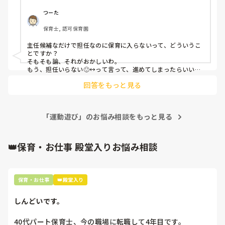
思ってたけどもう無理かも〜
つーた
保育士, 認可保育園
主任候補なだけで担任なのに保育に入らないって、どういうこ
とですか？

そもそも論、それがおかしいわ。

もう、担任いらない🙂‍↔️って言って、進めてしまったらいいで
すよ😁笑

回答をもっと見る
ん〜、パート任せ？なんか違うな〜。

感謝も何もない、ってことですよね？その感じだと。

頑張りすぎてるくらいですよ。

「運動遊び」のお悩み相談をもっと見る
毎日、お疲れ様です。

指示出しだけ立派…

もう、そういう保育業界が嫌になりますね。

👑保育・お仕事 殿堂入りお悩み相談
もう一度言いますよ。

主任、候補、ですよね？笑

候補、なだけなのに。

何もしなくていいですよ、って言いたいけど、子どもたちも取
保育・お仕事
👑殿堂入り
り組んでいるんだならねぇ。

もはや、担任、候補。

しんどいです。
で、いいと思うわ。笑
40代パート保育士、今の職場に転職して4年目です。
