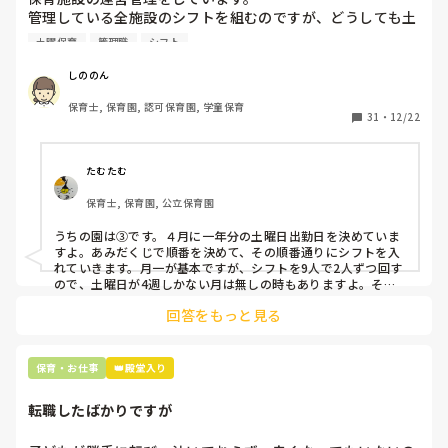
管理している全施設のシフトを組むのですが、どうしても土
曜保育だけは入れる方が少なく、いつも苦労しています。

土曜保育
管理職
シフト
応募の段階では皆、月1〜2回の土曜出勤があることに同意し
て入職しているはずですが、いざ勤務が始まると一日も土曜
しののん
出勤が出来ない方ばかりです。

保育士, 保育園, 認可保育園, 学童保育
31
・
12/22
そこで、

①土曜日の希望休は2日まで、と制限をかける

②毎月、必ず土曜保育に入ることのできる日を1日だけピッ
たむたむ
クアップしてもらう

保育士, 保育園, 公立保育園
③仮シフトが出た時、土曜出勤が難しければ自身で代わりの
人を交渉して見つけてもらう

うちの園は③です。４月に一年分の土曜日出勤日を決めていま
すよ。あみだくじで順番を決めて、その順番通りにシフトを入
上記のいずれかの対策を取り入れることを考えています。

れていきます。月一が基本ですが、シフトを9人で2人ずつ回す
ので、土曜日が4週しかない月は無しの時もありますよ。その
土曜日が出られない人は、同じシフト時間の人と自分で交代し
是非、現場の方の意見をお聞かせください。
回答をもっと見る
て貰い、主任に報告してます。
保育・お仕事
👑殿堂入り
転職したばかりですが