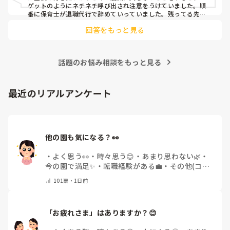
ゲットのようにネチネチ呼び出され注意をうけていました。順
番に保育士が退職代行で辞めていっていました。残ってる先生
は園長のご機嫌取りでサビ残当たり前、製作や発表会なども自
回答をもっと見る
由にできずで、やめたいけど子どもたちのことを思うとやめれ
ない…というような状態でした。きっと他にもこんな園たくさ
んありそうですよね💦
話題のお悩み相談をもっと見る
最近のリアルアンケート
他の園も気になる？👀
・
よく思う👀
・
時々思う😊
・
あまり思わない🌿
・
今の園で満足✨
・
転職経験がある💼
・
その他(コメ
ントで教えてください)
101
票・
1日前
「お疲れさま」はありますか？😊