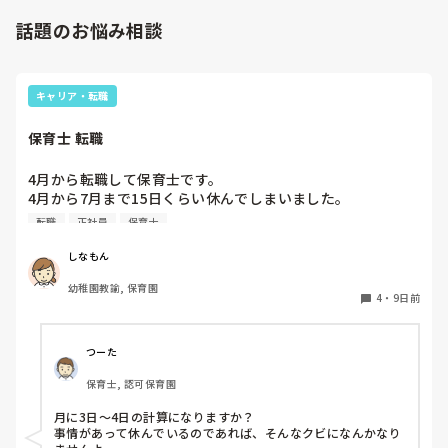
話題のお悩み相談
キャリア・転職
保育士 転職
4月から転職して保育士です。

4月から7月まで15日くらい休んでしまいました。

同じクラスの先生いるのですが、いい気しないと思います。
転職
正社員
保育士
やめた方がいいですかね？また、クビになりますかね？
しなもん
幼稚園教諭, 保育園
4
・
9日前
つーた
保育士, 認可保育園
月に3日〜4日の計算になりますか？

事情があって休んでいるのであれば、そんなクビになんかなり