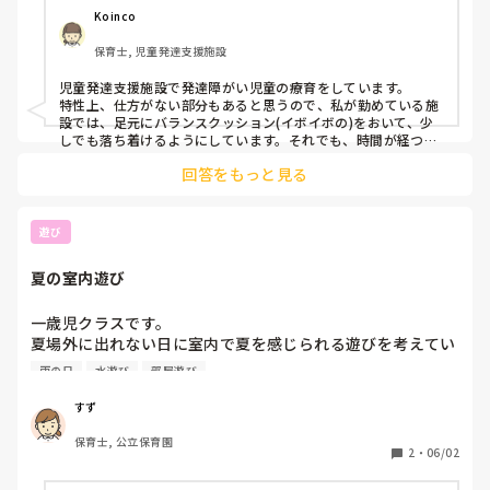
い姿勢の定着は難しいです。

Koinco
皆さんは、どのように工夫していますか？
保育士, 児童発達支援施設
児童発達支援施設で発達障がい児童の療育をしています。

特性上、仕方がない部分もあると思うので、私が勤めている施
設では、足元にバランスクッション(イボイボの)をおいて、少
しでも落ち着けるようにしています。それでも、時間が経つ
と、足元でゴソゴソして足を使ってクッションで遊んでしまい
回答をもっと見る
ます笑

でも、それを置いたことで大分長く着席してくれました。

他の施設では、座面用のバランスクッションをおいて療育して
いるところもありました。ただ、それだと椅子の高さが変わっ
遊び
てしまうので、お子様の背丈とか合わないと難しいかなと思い
ます。

夏の室内遊び
他にも、体幹に働きかける運動遊びなどをしてアプローチして
ます。

参考になるかわかりませんが、回答させて頂きました。
一歳児クラスです。

夏場外に出れない日に室内で夏を感じられる遊びを考えてい
ます。

雨の日
水遊び
部屋遊び
今候補として上がっているのは

色水、氷を使った遊び、ウォーターマット、ボールプールで
すず
す。

保育士, 公立保育園
他にこんな遊びをしているなどありましたら参考にさせてく
2
・
06/02
ださい！

お願いします！