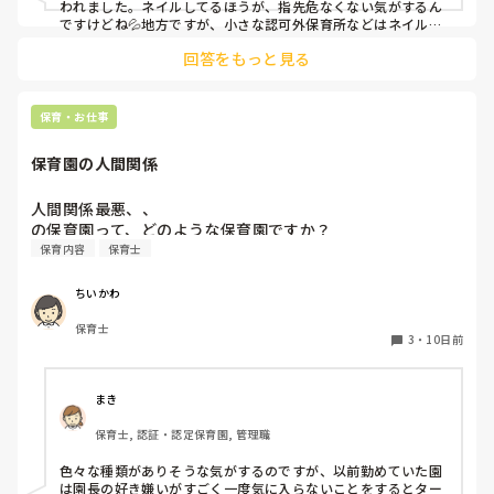
われました。ネイルしてるほうが、指先危なくない気がするん
ですけどね💦地方ですが、小さな認可外保育所などはネイル
OKのとこもあるようです。
回答をもっと見る
保育・お仕事
保育園の人間関係
人間関係最悪、、

の保育園って、どのような保育園ですか？
保育内容
保育士
ちいかわ
保育士
3
・
10日前
まき
保育士, 認証・認定保育園, 管理職
色々な種類がありそうな気がするのですが、以前勤めていた園
は園長の好き嫌いがすごく一度気に入らないことをするとター