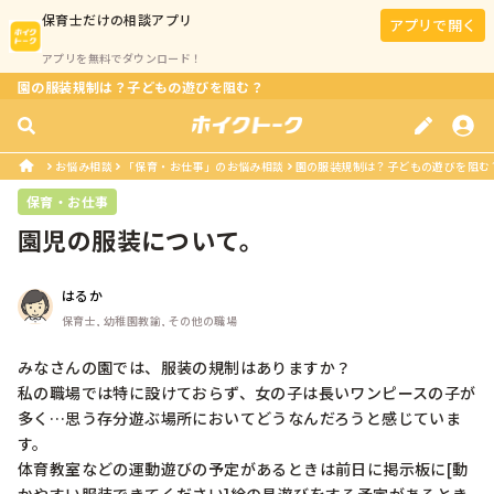
保育士
だけの相談アプリ
アプリで開く
アプリを無料でダウンロード！
園の服装規制は？子どもの遊びを阻む？
お悩み相談
「保育・お仕事」のお悩み相談
園の服装規制は？子どもの遊びを阻む
保育・お仕事
園児の服装について。
はるか
保育士, 幼稚園教諭, その他の職場
みなさんの園では、服装の規制はありますか？

私の職場では特に設けておらず、女の子は長いワンピースの子が
多く…思う存分遊ぶ場所においてどうなんだろうと感じていま
す。

体育教室などの運動遊びの予定があるときは前日に掲示板に[動