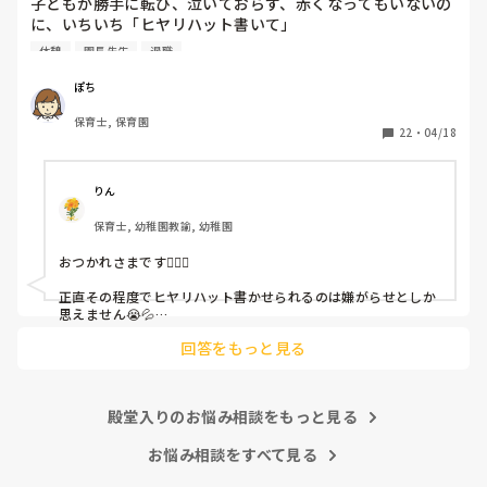
子どもが勝手に転び、泣いておらず、赤くなってもいないの
に、いちいち「ヒヤリハット書いて」

と書かされ

休憩
園長先生
退職
休憩時間に書くしかなく、辛いです

（そう言う本人は書かない）

ぽち
保育士, 保育園
しかも、上司に↑この内容でも

22
・
04/18
「どうしたらなくせるか」

ちゃんと考えて対策を練って書き込むようにと。

呼ばれて一緒に対策を考えさせられること多数

りん
保育士, 幼稚園教諭, 幼稚園
これだけで30〜40分拘束されて辛いです

おつかれさまです🙇🏻‍♀️

皆さんの園はどうですか?
正直その程度でヒヤリハット書かせられるのは嫌がらせとしか
思えません😭💦

他の先生方も同様のことをされているのでしょうか？

回答をもっと見る
あまりご無理されませんよう…😢
殿堂入りのお悩み相談をもっと見る
お悩み相談をすべて見る