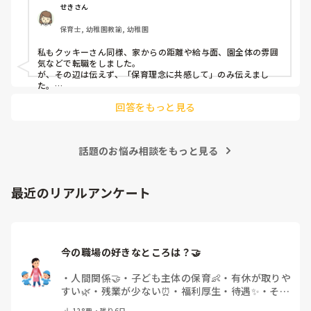
音はどうですか？
せきさん
出産等で、幾度か開腹手術をしましたが、翌日には歩けまし
たし…

保育士, 幼稚園教諭, 幼稚園
今回は、今少し治まっている痛みがぶり返したどうしようと
私もクッキーさん同様、家からの距離や給与面、園全体の雰囲
いう思いもあり、ちょっと無理かも…と思い始めています。

気などで転職をしました。

が、その辺は伝えず、「保育理念に共感して」のみ伝えまし
た。

まだ急性期ということと、昔、夫が腰を痛めてすぐに整骨院
あとは、自分の長所や得意なことが活かせそうだと感じたと伝
に行ってより酷くなって帰ってきたことがあり、怖くて行け
回答をもっと見る
ていません。

話題のお悩み相談をもっと見る
最近のリアルアンケート
今の職場の好きなところは？🤝 
・
人間関係🤝
・
子ども主体の保育👶
・
有休が取りや
すい🌿
・
残業が少ない⏰
・
福利厚生・待遇✨
・
その
他(コメントで教えてください)
128
票・
残り6日