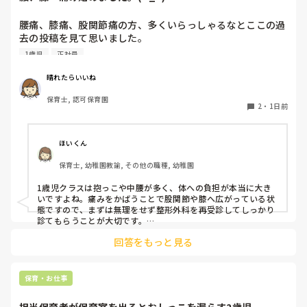
腰痛、膝痛、股関節痛の方、多くいらっしゃるなとここの過
去の投稿を見て思いました。

1歳児
正社員
私は50代正社員1歳児担任です。

晴れたらいいね
という私も、２週間前、初めて腰痛になりました。

保育士, 認可保育園
右腰が痛くて、起き上がれない。

2
・
1日前
ようやく起き上がっても、立てない。

ようやく立てたら、しゃがめない。

ほいくん
驚きました。

保育士, 幼稚園教諭, その他の職種, 幼稚園
通院して、コルセット、湿布、痛み止め、電気などで１週間
1歳児クラスは抱っこや中腰が多く、体への負担が本当に大き
乗り切ったら

いですよね。痛みをかばうことで股関節や膝へ広がっている状
週末には、左が痛みだし、これも痛み止めや湿布で抑えて仕
態ですので、まずは無理をせず整形外科を再受診してしっかり
事をしていたら、

診てもらうことが大切です。

現場復帰の際は、床での立ち座りを避けるために低い椅子を活
股関節、お尻、太もも、膝まで来はじめてしまいました。

回答をもっと見る
用したり、抱っこや重い作業は周囲の先生に相談して頼むよう
床から支えなしに立ち上がりにくくなり、痛みが走ります。

にしてください。今はご自身の体を最優先に、しっかり休んで
立ち続けると、腰や股関節にきます。

くださいね。
自転車通勤ですが、それも、膝や太ももに痛みが来始めまし
保育・お仕事
た。

担当保育者が保育室を出るとおしっこを漏らす2歳児