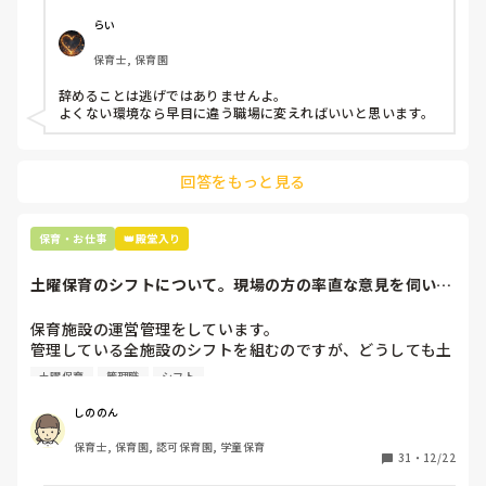
今で言う不適切保育も　

仕方ないよね

らい
もう何も言わずに

保育士, 保育園
子どもの言いなりになればいいんだね

などいう意見で…

辞めることは逃げではありませんよ。

よくない環境なら早目に違う職場に変えればいいと思います。
上の先生に相談することは難しそうです。

主任は同じ考えですし、園長は不在のことが多いです。

回答をもっと見る
最後の職場にしようと思っていましたが

正直苦しい。

辞めることは逃げ、と、過去辞めた人も何年も言われ続けて
保育・お仕事
👑殿堂入り
土曜保育のシフトについて。現場の方の率直な意見を伺いた
いです。
保育施設の運営管理をしています。

管理している全施設のシフトを組むのですが、どうしても土
曜保育だけは入れる方が少なく、いつも苦労しています。

土曜保育
管理職
シフト
応募の段階では皆、月1〜2回の土曜出勤があることに同意し
て入職しているはずですが、いざ勤務が始まると一日も土曜
しののん
出勤が出来ない方ばかりです。

保育士, 保育園, 認可保育園, 学童保育
31
・
12/22
そこで、
