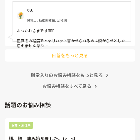
ちゃんと考えて対策を練って書き込むようにと。

呼ばれて一緒に対策を考えさせられること多数

りん
保育士, 幼稚園教諭, 幼稚園
これだけで30〜40分拘束されて辛いです

おつかれさまです🙇🏻‍♀️

皆さんの園はどうですか?
正直その程度でヒヤリハット書かせられるのは嫌がらせとしか
思えません😭💦

他の先生方も同様のことをされているのでしょうか？

回答をもっと見る
あまりご無理されませんよう…😢
殿堂入りのお悩み相談をもっと見る
お悩み相談をすべて見る
話題のお悩み相談
保育・お仕事
腰、膝　痛み始めました。(>_<)