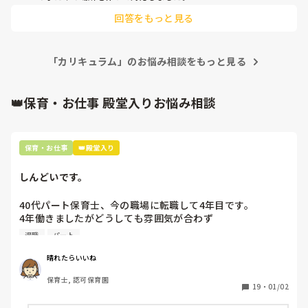
回答をもっと見る
「カリキュラム」のお悩み相談をもっと見る
👑保育・お仕事 殿堂入りお悩み相談
保育・お仕事
👑殿堂入り
しんどいです。
40代パート保育士、今の職場に転職して4年目です。

4年働きましたがどうしても雰囲気が合わず

退職しようと思っています。

退職
パート
周りの職員は、勤続10年以上から何十年という先生がほとん
晴れたらいいね
どです。

保育士, 認可保育園
保護者子どもの愚痴悪口が多く、

19
・
01/02
子どもの前でも
