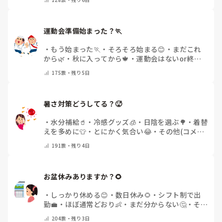
運動会準備始まった？🏃
・
もう始まった🏃
・
そろそろ始まる😊
・
まだこれ
から🌿
・
秋に入ってから🍁
・
運動会はないor終わ
った✨
・
その他(コメントで教えてください)
175
票・
残り5日
暑さ対策どうしてる？🥵
・
水分補給🥤
・
冷感グッズ🧊
・
日陰を選ぶ🌳
・
着替
えを多めに👕
・
とにかく気合い😂
・
その他(コメン
トで教えてください)
191
票・
残り4日
お盆休みありますか？🌻
・
しっかり休める😊
・
数日休み🌻
・
シフト制で出
勤💼
・
ほぼ通常どおり👶
・
まだ分からない🤔
・
その
他(コメントで教えてください)
204
票・
残り3日