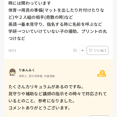
時には関わっています

体育→用具の準備(マットを出したり片付けたりな
ど)や２人組の相手(奇数の時)など

英語→基本見守り、指名する時に名前を呼ぶなど

学研→ついていけていない子の援助、プリントの丸
つけなど
10/12
いいね 1
りあんみく
質問主
保育士, 認可保育園, 児童施設
たくさんカリキュラムがあるのですね。

見守りや補助など講師の指示その時々で対応されて
いるとのこと、参考になりました。

コメントありがとうございます。