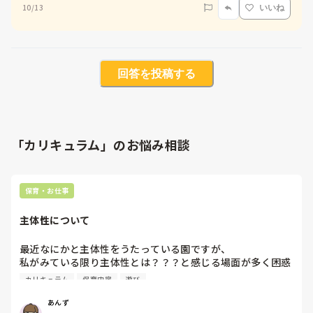
10/13
いいね
回答を投稿する
「カリキュラム」のお悩み相談
保育・お仕事
主体性について
最近なにかと主体性をうたっている園ですが、

私がみている限り主体性とは？？？と感じる場面が多く困惑
しています。例えば

カリキュラム
保育内容
遊び
①お遊戯会では担任が決めた曲、メンバー、配置、衣装、振
あんず