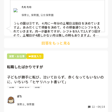
①土曜日の希望休は2日まで、と制限をかける

②毎月、必ず土曜保育に入ることのできる日を1日だけピッ
たむたむ
クアップしてもらう

保育士, 保育園, 公立保育園
③仮シフトが出た時、土曜出勤が難しければ自身で代わりの
人を交渉して見つけてもらう

うちの園は③です。４月に一年分の土曜日出勤日を決めていま
すよ。あみだくじで順番を決めて、その順番通りにシフトを入
上記のいずれかの対策を取り入れることを考えています。

れていきます。月一が基本ですが、シフトを9人で2人ずつ回す
ので、土曜日が4週しかない月は無しの時もありますよ。その
土曜日が出られない人は、同じシフト時間の人と自分で交代し
是非、現場の方の意見をお聞かせください。
回答をもっと見る
て貰い、主任に報告してます。
保育・お仕事
👑殿堂入り
転職したばかりですが
子どもが勝手に転び、泣いておらず、赤くなってもいないの
に、いちいち「ヒヤリハット書いて」

と書かされ

休憩
園長先生
退職
休憩時間に書くしかなく、辛いです

（そう言う本人は書かない）

ぽち
保育士, 保育園
しかも、上司に↑この内容でも

22
・
04/18
「どうしたらなくせるか」
