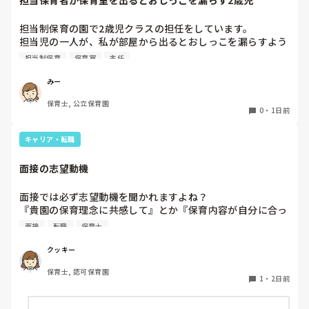
今は８月。

１週間休んでいます。

担当制保育の園で2歳児クラスの担任をしています。

担当児の一人が、私が部屋から出るとおしっこを漏らすよう
家でもやることはあります。

になりました。

日常生活すら支障をきたすほどになりました。

担当制保育
保育室
主任
その子はパンツで過ごしていて、排尿間隔も空いています。
4月から私への執着が強かったのですが、特に寝かしつけの
椅子に座って作業をすれば？

みー
時に私がそばに行かないと繰り返し大きい声で呼んだり私が
と、園で言われました。

保育士, 公立保育園
寝かしつけしている子にちょっかいを出したり、何回もトイ
なので、子ども椅子程度の高さの踏み台に座って、試してみ
0
・
1日前
レに行きたいと言っていました。行ったところで出ないこと
ました。

もしばしば… 

キャリア・転職
パンツで寝れる子が増えてきて、寝かしつけの時にトイレに
ただじっと座っていても、5分も座ればお尻に痛みがきま
行きたい子が時差でいるのですが、私がその対応で外に出よ
す。

面接の志望動機
うとするとその子も行きたがります。

この高さの作業だと意外に、

しかし寝かしつけに入る前にトイレでしっかり排尿している
体をひねる、少し立ち上がる、体を折りたたむような姿勢に
面接では必ず志望動機を聞かれますよね？

ので、その子には待っててねといい外に出ていました。今日
なること多いことに気づきました。

『貴園の保育理念に共感して』とか『保育内容が自分に合っ
はそれで2回漏らしています。

その度にあちらこちらに痛みが来て

てると思いました』等々が多いかと思いますが、実際はどう
2回目は私は見ていないのですが、かなり微量だったそう
立ち上がる時には、膝や太ももが固まり痛みが……

面接
転職
保育士
なのでしょうか？

で、クラスのリーダーの先生から絞り出して注意を引こうと
私自身、園の雰囲気とか園の規模、保育内容は勘案しますが
しているように見えると言われました。

クッキー
正直なところ、家から通いやすいか、給与はどうか…という
日頃からそのことの関わりはしっかり持てるように意識はし
腰痛、膝痛お持ちの方は、どの程度の痛みで働かれているの
保育士, 認可保育園
ところに重きを置いています

ていますが…

でしょうか。

1
・
2日前
もちろんそんなことは話せませんが

今後どのように関わっていけばいいのか悩んでいます。

皆さんは、志望動機をどのように答えていますか？また、本
痛みには強い方と思っていました。
