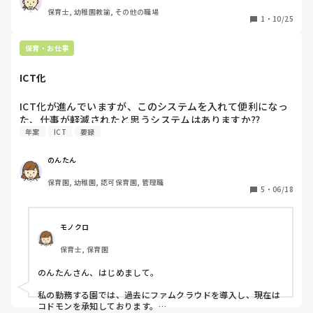
り付け、で子どもが踊る。

保育士, 幼稚園教諭, その他の職場
②器楽に力を入れていて週に2回は講師を呼んで長時間練
1
・
10/25
習。

③自由遊びでも、担任が用意した（もしくは子どもと相談し
保育・お仕事
て出した）玩具でしか遊べない。

ICT化
などです。

私はパートで担任でもないので、今は正規の職員のやり方に
ICT化が進んでいますが、このシステムを入れて便利になっ
沿って保育を行なっていますが、

た、仕事が軽減されたと思うシステムはありますか⁇
園として主体性をうたっているわりには

年案
ICT
要録
大人主導の保育観が目につき、矛盾を感じ、このままここで
働いていて自分は保育を楽しめるのかなーと思っています。

今後の参考にしたいので、

のんたん
みなさんの園と比べ、この園の‘主体性’はどうなのか

保育園, 幼稚園, 認可保育園, 管理職
5
・
06/18
モノクロ
保育士, 保育園
のんたんさん、はじめまして。

私の勤務する園では、過去にファムクラウドを導入し、現在は
コドモンを承知しております。
