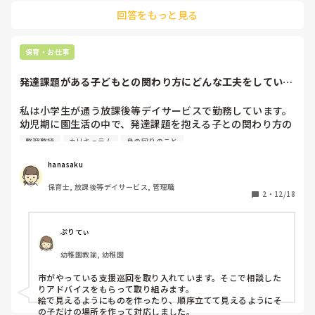
回答をもっと見る
各クラスにiPadが一台、また専用iPhoneが一台配布された状
態でのICT導入です。

どちらも一長一短ですが…連絡帳と出欠管理についてはファム
保育・お仕事
クラウドが便利でした。ただ、不具合が頻発したため本園では
解約となっています。

発達課題がある子どもとの関わり方にどんな工夫をしていま
コドモンは幅広く保育業務を行なうことができますが連絡帳の
すか？
入力が煩雑なため、一時期保護者の方からクレームをいただく
ことが多く苦慮いたしました。

私は小学生が通う放課後等デイサービスで勤務しています。

導入にあたってはオンライン研修もありますが、自園で使用す
幼児期に園生活の中で、発達課題を抱える子との関わり方の
る機能に特化した研修を行なう必要があると感じました。

工夫はどんなものがありますか？

整理整頓
カリキュラム
身の回りのこと
園生活の中での培った土台をベースに支援を広げる参考にさ
ご参考になれば幸いです。
せてください。
hanasaku
保育士, 放課後等デイサービス, 管理職
2
・
12/18
ぷりてぃ
幼稚園教諭, 幼稚園
市がやっている支援巡回を取り入れています。そこで相談した
りアドバイスをもらって取り組みます。

絵で見えるようにものを作ったり、順序立てて見えるようにそ
の子だけの場所を作って対応しました。