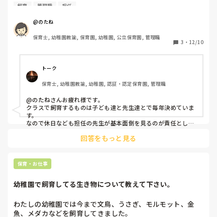
今年は年末終業が26日のところが多いと思いますが、園内の
飼育
管理職
担任
生き物などいるので当番出勤を考えています。

@のたね
管理職だけで行いますか？

保育士, 幼稚園教諭, 保育園, 幼稚園, 公立保育園, 管理職
時間外をつけて一般職にも振り分けますか？

3
・
12/10
参考にしたいので教えて下さい。
トーク
保育士, 幼稚園教諭, 幼稚園, 認証・認定保育園, 管理職
@のたねさんお疲れ様です。

クラスで飼育するものは子ども達と先生達とで毎年決めていま
す。

なので休日なども担任の先生が基本面倒を見るのが責任として
うちの園では行っています。長期になるのならその間に餌をあ
回答をもっと見る
げなくても大丈夫な環境つくり。それか、諦めて一回だけ来て
餌をあげるなど。

面倒を見切れないといって放置は責任感の問題ですよね。
保育・お仕事
幼稚園で飼育してる生き物について教えて下さい。
わたしの幼稚園では今まで文鳥、うさぎ、モルモット、金
魚、メダカなどを飼育してきました。
