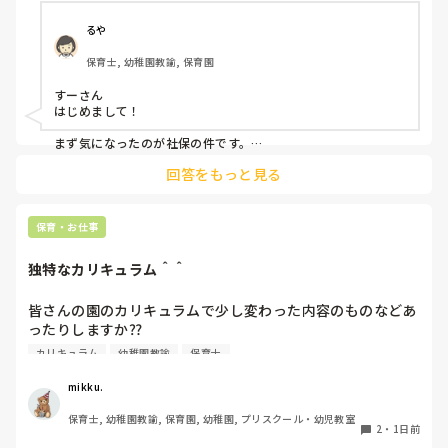
いし、気になる。気にしないようにしてる。

休憩中とか話の輪に入って話す時もあれば、話したくない
るや
時、不慣れからか、人見知りで、喋れない時がある。みんな
保育士, 幼稚園教諭, 保育園
でワイワイ話してすごいなって思う。

すーさん

会社内の働き方改革か、来年から、扶養内は106万だけにな
はじめまして！

るらしい。社保に入るなら週5にしなきゃいけないみた
い。。。今の自分は、まだそんなに働けない。。

まず気になったのが社保の件です。

法律で以下のように決まりました。

回答をもっと見る
子どもはかわいいけど、毎日体痛いし、疲れました。

賃金要件（106万円の壁）の撤廃：2026年10月より、月額8.8
毎朝、仕事いきたくないなーって思ってしまう。

万円以上の賃金要件が撤廃され、週20時間以上等の要件を満た
せば加入対象となります。

保育・お仕事
他の職場を探そうかな。甘えでしょうか？
企業規模要件の段階的撤廃：現行の「従業員数51人以上」の要
件が10年かけて段階的に引き下げられ、2035年10月には実質
独特なカリキュラム＾＾
的に全企業（1人以上）へ拡大されます。

従業員数がこの条件より少ない法人？でしょうか？

皆さんの園のカリキュラムで少し変わった内容のものなどあ
ったりしますか⁇

合う合わないは誰にでもあるし、それを早い段階で見極めるこ
とも必要だと思っています。

カリキュラム
幼稚園教諭
保育士
うちの園では、茶道・パソコン・読書会・お茶会（年長女児
ただ分析だけはして欲しいなと思います。

何が合わなかったのか。

のみ）・乾布摩擦（年中組以上児が体育の時間に体操服の上
mikku.
次に同じことにならないためにちょっと考えてみると良いかも
から行っています）があります。

です😊
保育士, 幼稚園教諭, 保育園, 幼稚園, プリスクール・幼児教室
2
・
1日前
ユニークだったり少し独特なものなどがあれば知りたいです