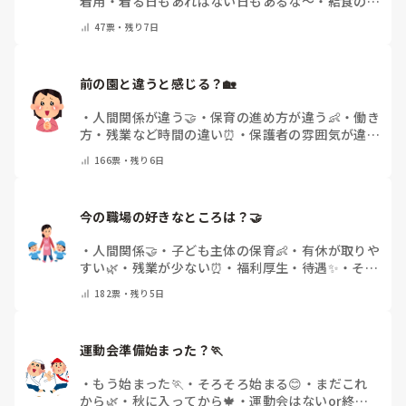
着用
・
着る日もあればない日もあるな～
・
給食のと
きだけだけ
・
ほとんど着ないよ
・
その他(コメント
47
票・
残り7日
で教えてください)
前の園と違うと感じる？🏡
・
人間関係が違う🤝
・
保育の進め方が違う👶
・
働き
方・残業など時間の違い⏰
・
保護者の雰囲気が違う
💬
・
給料が違う
・
転職経験なし
・
その他(コメント
166
票・
残り6日
で教えてください)
今の職場の好きなところは？🤝 
・
人間関係🤝
・
子ども主体の保育👶
・
有休が取りや
すい🌿
・
残業が少ない⏰
・
福利厚生・待遇✨
・
その
他(コメントで教えてください)
182
票・
残り5日
運動会準備始まった？🏃
・
もう始まった🏃
・
そろそろ始まる😊
・
まだこれ
から🌿
・
秋に入ってから🍁
・
運動会はないor終わ