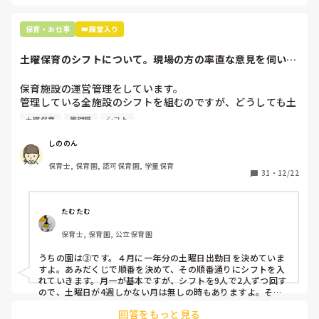
正直苦しい。

辞めることは逃げ、と、過去辞めた人も何年も言われ続けて
保育・お仕事
👑殿堂入り
土曜保育のシフトについて。現場の方の率直な意見を伺いた
いです。
保育施設の運営管理をしています。

管理している全施設のシフトを組むのですが、どうしても土
曜保育だけは入れる方が少なく、いつも苦労しています。

土曜保育
管理職
シフト
応募の段階では皆、月1〜2回の土曜出勤があることに同意し
て入職しているはずですが、いざ勤務が始まると一日も土曜
しののん
出勤が出来ない方ばかりです。

保育士, 保育園, 認可保育園, 学童保育
31
・
12/22
そこで、

①土曜日の希望休は2日まで、と制限をかける

②毎月、必ず土曜保育に入ることのできる日を1日だけピッ
たむたむ
クアップしてもらう

保育士, 保育園, 公立保育園
③仮シフトが出た時、土曜出勤が難しければ自身で代わりの
人を交渉して見つけてもらう

うちの園は③です。４月に一年分の土曜日出勤日を決めていま
すよ。あみだくじで順番を決めて、その順番通りにシフトを入
上記のいずれかの対策を取り入れることを考えています。

れていきます。月一が基本ですが、シフトを9人で2人ずつ回す
ので、土曜日が4週しかない月は無しの時もありますよ。その
土曜日が出られない人は、同じシフト時間の人と自分で交代し
是非、現場の方の意見をお聞かせください。
回答をもっと見る
て貰い、主任に報告してます。