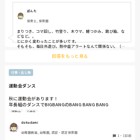
♪
ぽんた
保育士, 保育園
まりつき、コマ回し、竹登り、木ウマ、鯉つかみ、跳び箱、な
どなど。。

とにかく変わったことが多いです。

そもそも、毎日外遊び。熱中症アラートなんて関係ない。（日
陰作りや、水撒きなどで工夫はしていますが。。）
回答をもっと見る
行事・出し物
運動会ダンス
秋に運動会があります！

年長組のダンスでBIGBANGのBANG BANG BANG

踊ります！

運動会
5歳児
バンダナを振ったりしようかなと思ってます。

dokudami
幼稚園教諭, 幼稚園, 認証・認定保育園
1
・
1日前