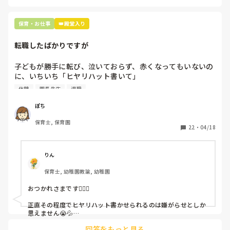
保育・お仕事
👑殿堂入り
転職したばかりですが
子どもが勝手に転び、泣いておらず、赤くなってもいないの
に、いちいち「ヒヤリハット書いて」

と書かされ

休憩
園長先生
退職
休憩時間に書くしかなく、辛いです

（そう言う本人は書かない）

ぽち
保育士, 保育園
しかも、上司に↑この内容でも

22
・
04/18
「どうしたらなくせるか」

ちゃんと考えて対策を練って書き込むようにと。

呼ばれて一緒に対策を考えさせられること多数

りん
保育士, 幼稚園教諭, 幼稚園
これだけで30〜40分拘束されて辛いです

おつかれさまです🙇🏻‍♀️

皆さんの園はどうですか?
正直その程度でヒヤリハット書かせられるのは嫌がらせとしか
思えません😭💦

他の先生方も同様のことをされているのでしょうか？

回答をもっと見る