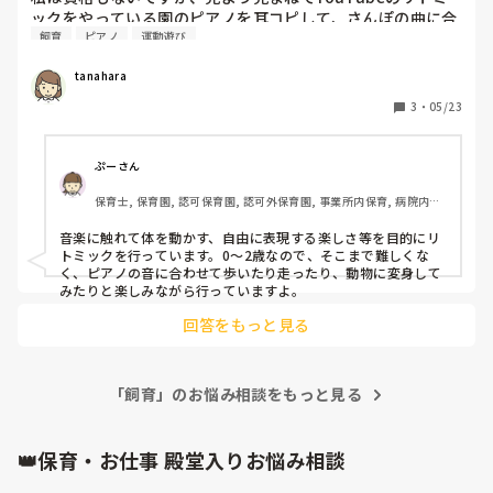
ックをやっている園のピアノを耳コピして、さんぽの曲に合
飼育
ピアノ
運動遊び
わせて体を動かして遊んでいます。動物に変身！落とし穴な
どやっていますが、あっているかわかりません。

tanahara
音に合わせて体を動かすことを楽しむことを目的としている
のでいいのですが、これをリトミックと呼んでいいのか...?

3
・
05/23
オリジナルでリトミックのようなものを取り入れている方、
どうやって行っていますか？
ぷーさん
保育士, 保育園, 認可保育園, 認可外保育園, 事業所内保育, 病院内保
育, 小規模認可保育園
音楽に触れて体を動かす、自由に表現する楽しさ等を目的にリ
トミックを行っています。0〜2歳なので、そこまで難しくな
く、ピアノの音に合わせて歩いたり走ったり、動物に変身して
みたりと楽しみながら行っていますよ。
回答をもっと見る
「飼育」のお悩み相談をもっと見る
👑保育・お仕事 殿堂入りお悩み相談