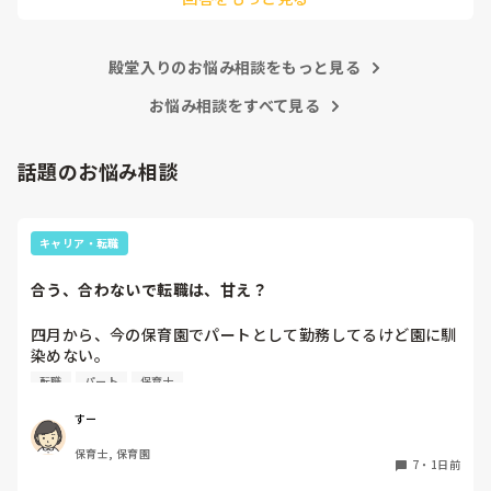
あまりご無理されませんよう…😢
殿堂入りのお悩み相談をもっと見る
お悩み相談をすべて見る
話題のお悩み相談
キャリア・転職
合う、合わないで転職は、甘え？
四月から、今の保育園でパートとして勤務してるけど園に馴
染めない。

前勤務してた園は8年続いたのに。。

転職
パート
保育士
うまく動けない。

なんでこんなに馴染めないんだろう。。

すー
保育士, 保育園
先生達はいい人達だと思う。

7
・
1日前
でも、保育士同士ヒソヒソ話す姿もチラホラ見て何か感じ悪