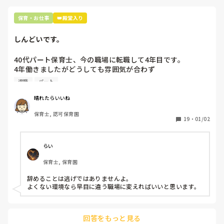
保育・お仕事
👑殿堂入り
しんどいです。
40代パート保育士、今の職場に転職して4年目です。

4年働きましたがどうしても雰囲気が合わず

退職しようと思っています。

退職
パート
周りの職員は、勤続10年以上から何十年という先生がほとん
晴れたらいいね
どです。

保育士, 認可保育園
保護者子どもの愚痴悪口が多く、

19
・
01/02
子どもの前でも

今で言う不適切保育も　

仕方ないよね

らい
もう何も言わずに

保育士, 保育園
子どもの言いなりになればいいんだね

などいう意見で…

辞めることは逃げではありませんよ。

よくない環境なら早目に違う職場に変えればいいと思います。
上の先生に相談することは難しそうです。

主任は同じ考えですし、園長は不在のことが多いです。

回答をもっと見る
最後の職場にしようと思っていましたが
