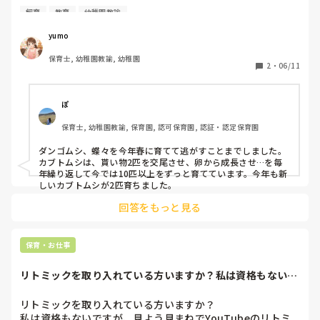
また子どもたちが捕まえた虫などをみんなで育てることもあ
飼育
教育
幼稚園教諭
ります。

yumo
身近な命に継続して関わることで、生命の尊さや思いやり、
保育士, 幼稚園教諭, 幼稚園
責任感、観察力・探究心などを総合的に育てる教育的なねら
2
・
06/11
いがあります。

近年暑くなりすぎて、幼稚園で動物を飼育することの難しさ
ぽ
を感じています。

保育士, 幼稚園教諭, 保育園, 認可保育園, 認証・認定保育園
皆さんの園はどんな生き物を飼育していますか？

ダンゴムシ、蝶々を今年春に育てて逃がすことまでしました。

教えてください＾＾
カブトムシは、貰い物2匹を交尾させ、卵から成長させ…を毎
年繰り返して今では10匹以上をずっと育てています。今年も新
しいカブトムシが2匹育ちました。
回答をもっと見る
保育・お仕事
リトミックを取り入れている方いますか？私は資格もないで
すが、見よう見ま...
リトミックを取り入れている方いますか？

私は資格もないですが、見よう見まねでYouTubeのリトミ