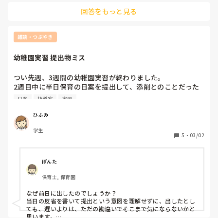
園庭にビニールシートをしいて、机を出して絵を描いたり、折
保育園、幼稚園違いはあるとはおもうのですが、どの園も何
回答をもっと見る
り紙をしたり、その周りを鬼ごっこしてる子もいたりと自由で
かしら書類があるはずでは？？と思ってしまいます。
した。

もちろん書類はありましたか、先週の姿から次の週のことを記
雑談・つぶやき
幼稚園実習 提出物ミス
つい先週、3週間の幼稚園実習が終わりました。

2週目中に半日保育の日案を提出して、添削とのことだった
のですが、私が書くのが遅く木曜日に提出し、金曜日に返っ
日案
指導案
実習
てきました。また再度、日案と指導案を書き直ししました。

この半日保育の指導案と日案が、半日保育当日に提出だった
ひふみ
のですが、勘違いしていて前日に出してしまいました。日案
学生
と指導案は当日の反省にて返却されたのですが、これってあ
5
・
03/02
まり印象よくないですよね。一応担当の先生に謝罪させてい
ただいたのですが、再実習とかになりますか…？
ぽんた
保育士, 保育園
なぜ前日に出したのでしょうか？

当日の反省を書いて提出という意図を理解せずに、出したとし
ても、遅いよりは、ただの勘違いでそこまで気にならないかと
思います。
