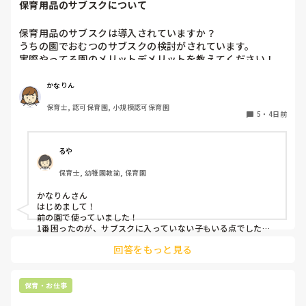
保育用品のサブスクについて
保育用品のサブスクは導入されていますか？

うちの園でおむつのサブスクの検討がされています。

実際やってる園のメリットデメリットを教えてください！

またおむつ以外のサブスク何かされてるところがあれば教え
かなりん
保育士, 認可保育園, 小規模認可保育園
5
・
4日前
るや
保育士, 幼稚園教諭, 保育園
かなりんさん

はじめまして！

前の園で使っていました！

1番困ったのが、サブスクに入っていない子もいる点でした。
強制は出来ないため(収入の問題やオムツ外れそうな子とかもい
回答をもっと見る
るので)この子はサブスク、この子はロッカーから持ってく
る、、、など入り乱れる点でした。

メリットはオムツ忘れがないことと、名前の記載漏れで誰のも
保育・お仕事