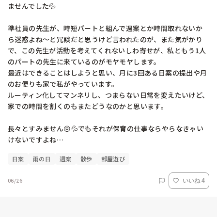
ませんでした💦

準社員の先生が、時短パートと組んで週案とか時間取れないか
ら迷惑よね〜と冗談だと思うけど言われたのが、また気がかり
で、この先生が活動を考えてくれないしわ寄せが、私ともう1人
のパートの先生に来ているのがモヤモヤします。

最近はできることはしようと思い、月に3回ある日案の提出や月
のお便りも家で私がやっています。

ルーティン化してマンネリし、つまらない日常を変えたいけど、
家での時間を割くのもまたどうなのかと思います。

長々とすみません😣💦でもそれが保育の仕事ならやらなきゃい
けないですよね…
日案
雨の日
週案
散歩
部屋遊び
06/26
いいね 4