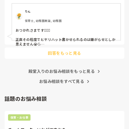
「どうしたらなくせるか」

ちゃんと考えて対策を練って書き込むようにと。

呼ばれて一緒に対策を考えさせられること多数

りん
保育士, 幼稚園教諭, 幼稚園
これだけで30〜40分拘束されて辛いです

おつかれさまです🙇🏻‍♀️

皆さんの園はどうですか?
正直その程度でヒヤリハット書かせられるのは嫌がらせとしか
思えません😭💦

他の先生方も同様のことをされているのでしょうか？

回答をもっと見る
あまりご無理されませんよう…😢
殿堂入りのお悩み相談をもっと見る
お悩み相談をすべて見る
話題のお悩み相談
保育・お仕事