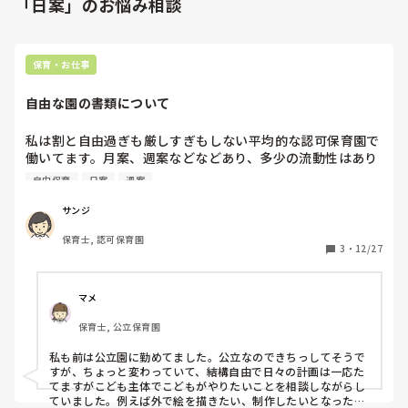
「日案」のお悩み相談
保育・お仕事
自由な園の書類について
私は割と自由過ぎも厳しすぎもしない平均的な認可保育園で
働いてます。月案、週案などなどあり、多少の流動性はあり
ますが、概ね計画通りに日々がすぎていきます。

自由保育
日案
週案
自分の子供は自由すぎる幼稚園に預けています。

サンジ
こども達の思いつくまま公園にいったり、突然山や海や動物
保育士, 認可保育園
園にいったり、クッキーやピザを作ったり、どろんこなった
3
・
12/27
り、かけっこなったり

お散歩もいきたいこだけ行って、いきたくないこは園に残っ
て遊んでいたり

マメ
昨日も落ち葉がたくさん集まったから、給食室に突如行って
保育士, 公立保育園
さつまいもとじゃがいもをゲットして焼いて食べたそうで
す。

私も前は公立園に勤めてました。公立なのできちっしてそうで
子供達は楽しそうで、親としては満足なんですが、こういう
すが、ちょっと変わっていて、結構自由で日々の計画は一応た
自由な園は月案、週案、日案どのように運用しているんでし
てますがこども主体でこどもがやりたいことを相談しながらし
ょうか？

ていました。例えば外で絵を描きたい、制作したいとなったら