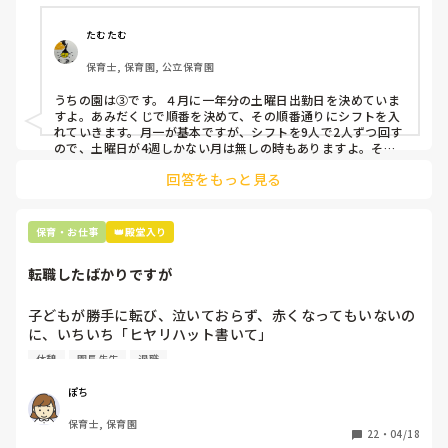
①土曜日の希望休は2日まで、と制限をかける

②毎月、必ず土曜保育に入ることのできる日を1日だけピッ
たむたむ
クアップしてもらう

保育士, 保育園, 公立保育園
③仮シフトが出た時、土曜出勤が難しければ自身で代わりの
人を交渉して見つけてもらう

うちの園は③です。４月に一年分の土曜日出勤日を決めていま
すよ。あみだくじで順番を決めて、その順番通りにシフトを入
上記のいずれかの対策を取り入れることを考えています。

れていきます。月一が基本ですが、シフトを9人で2人ずつ回す
ので、土曜日が4週しかない月は無しの時もありますよ。その
土曜日が出られない人は、同じシフト時間の人と自分で交代し
是非、現場の方の意見をお聞かせください。
回答をもっと見る
て貰い、主任に報告してます。
保育・お仕事
👑殿堂入り
転職したばかりですが
子どもが勝手に転び、泣いておらず、赤くなってもいないの
に、いちいち「ヒヤリハット書いて」

と書かされ

休憩
園長先生
退職
休憩時間に書くしかなく、辛いです

（そう言う本人は書かない）

ぽち
保育士, 保育園
しかも、上司に↑この内容でも

22
・
04/18