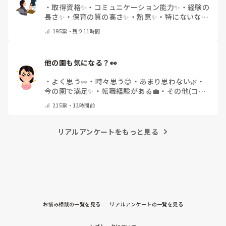
・
取得資格✨
・
コミュニケーション能力✨
・
経験の
長さ✨
・
保育の質の高さ✨
・
熱意✨
・
特にないな
・
その他(コメントで教えて下さい)
195
票・
残り11時間
他の園も気になる？👀
・
よく思う👀
・
時々思う😊
・
あまり思わない🌿
・
今の園で満足✨
・
転職経験がある💼
・
その他(コメ
ントで教えてください)
215
票・
12時間前
リアルアンケートをもっと見る
お悩み相談の一覧を見る
リアルアンケートの一覧を見る