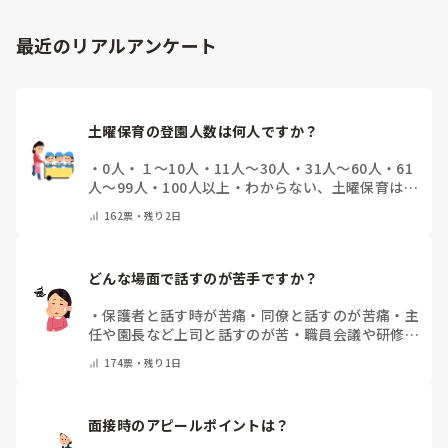
最近のリアルアンケート
土曜保育の登園人数は何人ですか？
・
0人
・
１～10人
・
11人～30人
・
31人～60人
・
61
人～99人
・
100人以上
・
わからない、土曜保育はな
い
・
その他(コメントで教えて下さい)
162
票・
残り2日
どんな場面で話すのが苦手ですか？
・
保護者と話す時が苦痛
・
同僚と話すのが苦痛
・
主
任や園長など上司と話すのが苦
・
職員会議や研修場
面で話すのが苦
・
話すことは苦痛じゃない♡
・
その
174
票・
残り1日
他(コメントで教えてください)
面接時のアピールポイントは？