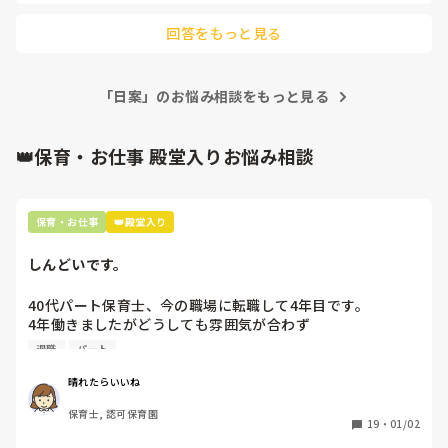
回答をもっと見る
「日案」のお悩み相談をもっと見る
👑保育・お仕事 殿堂入りお悩み相談
保育・お仕事
👑殿堂入り
しんどいです。
40代パート保育士、今の職場に転職して4年目です。

4年働きましたがどうしても雰囲気が合わず

退職しようと思っています。

退職
パート
周りの職員は、勤続10年以上から何十年という先生がほとん
晴れたらいいね
どです。

保育士, 認可保育園
保護者子どもの愚痴悪口が多く、

19
・
01/02
子どもの前でも
