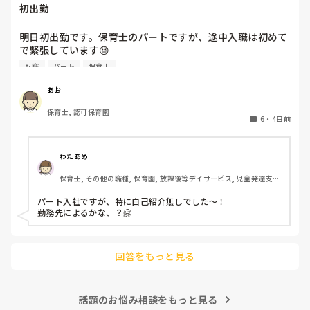
初出勤
明日初出勤です。保育士のパートですが、途中入職は初めて
で緊張しています😓

子どもの前で自己紹介とかあったりするんでしょうか？？ど
転職
パート
保育士
きどきして明日が不安です😭
あお
保育士, 認可保育園
6
・
4日前
わたあめ
保育士, その他の職種, 保育園, 放課後等デイサービス, 児童発達支援
施設
パート入社ですが、特に自己紹介無しでした〜！

勤務先によるかな、？🤗

回答をもっと見る
話題のお悩み相談をもっと見る