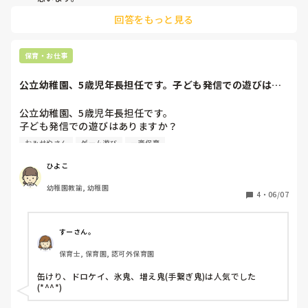
それよりも、日案を書くのが遅いという方が悪い印象だと思い
回答をもっと見る
ます。

実習は行っているので、よほどのことがない限り再実習にはな
らないと思います。
保育・お仕事
公立幼稚園、5歳児年長担任です。子ども発信での遊びはあ
りますか？例えば...
公立幼稚園、5歳児年長担任です。

子ども発信での遊びはありますか？

例えば、リレーやドッヂボールなどの集団遊び

おみせやさん
ゲーム遊び
一斉保育
この季節ならではの感触遊びなど…

みなさんの園ではどのような遊びが流行っていますか？

ひよこ
幼稚園教諭, 幼稚園
また、設定保育で使えるルールのある遊びや、

4
・
06/07
就学に向けてこの時期に取り組んでおきたいことや、おすす
めの保育内容があれば教えて頂きたいです。
すーさん。
保育士, 保育園, 認可外保育園
缶けり、ドロケイ、氷鬼、増え鬼(手繋ぎ鬼)は人気でした
(*^^*)