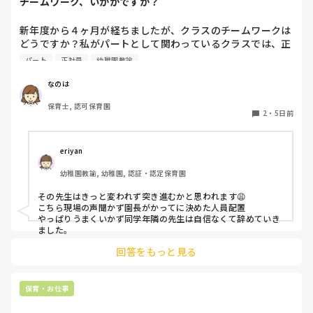
チームワーク、いかがですか？
新年度から４ヶ月が経ちましたが、クラスのチームワークは
どうですか？私がパートとして関わっているクラスでは、正
社員の連携が取れておらずギクシャクしています。ボス的な
パート
正社員
幼稚園教諭
保育士が仕切っていて、他に組んでいる職員の出る幕がない
という形です。もう少しチーム保育が出来たら肩の力が抜け
なのは
て楽なんじゃないかなぁと思います。

保育士, 認可保育園
2
・
5日前
皆さんのクラスはいかがですか？
eriyan
幼稚園教諭, 幼稚園, 認証・認定保育園
その先生はきっと変われず突き進むかと思われます😩

こちら現場の声聞かず園長がかってに決めた人員配置

やっぱりうまくいかず同学年隣の先生は自信なくて辞めていき
ました。
回答をもっと見る
保育・お仕事