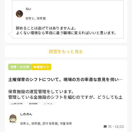
今で言う不適切保育も　

仕方ないよね

らい
もう何も言わずに

保育士, 保育園
子どもの言いなりになればいいんだね

などいう意見で…

辞めることは逃げではありませんよ。

よくない環境なら早目に違う職場に変えればいいと思います。
上の先生に相談することは難しそうです。

主任は同じ考えですし、園長は不在のことが多いです。

回答をもっと見る
最後の職場にしようと思っていましたが

正直苦しい。

辞めることは逃げ、と、過去辞めた人も何年も言われ続けて
保育・お仕事
👑殿堂入り
土曜保育のシフトについて。現場の方の率直な意見を伺いた
いです。
保育施設の運営管理をしています。

管理している全施設のシフトを組むのですが、どうしても土
曜保育だけは入れる方が少なく、いつも苦労しています。

土曜保育
管理職
シフト
応募の段階では皆、月1〜2回の土曜出勤があることに同意し
て入職しているはずですが、いざ勤務が始まると一日も土曜
しののん
出勤が出来ない方ばかりです。

保育士, 保育園, 認可保育園, 学童保育
31
・
12/22
そこで、
