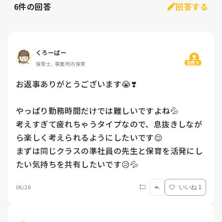
6
件の回答
回答する
くろーばー
質問主
保育士, 事業所内保育
お返事ありがとうございます😭❣️

やっぱり勤務時間だけでは難しいですよね💦

考えすぎて疲れちゃうタイプなので、息抜きしなが
ら楽しく考えられるようにしたいです😌

まずは同じクラスの準社員の先生と保育を活発にし
たい気持ちを共有したいです😥💦
06/26
いいね 1