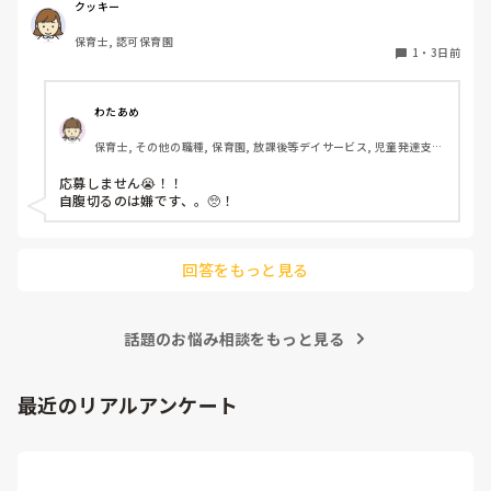
私としてはなかなか大きい金額なので、この時点で応募を迷
クッキー
っているのですが、皆さんならどうしますか？
保育士, 認可保育園
1
・
3日前
わたあめ
保育士, その他の職種, 保育園, 放課後等デイサービス, 児童発達支援
施設
応募しません😭！！

自腹切るのは嫌です、。🥺！

回答をもっと見る
話題のお悩み相談をもっと見る
最近のリアルアンケート