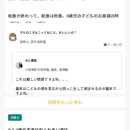
給食が終わって、給食は完食。0歳児の子どものお昼寝の時
に10ヶ月の子どもを布団の上で掛け布団を枕代わりにして仰
離乳食
給食
0歳児
向けに寝かせた状態で、子どもに哺乳を持たせてミルク
（250㎖）を飲ませていました。

マカロニきなこってなにさ。おいしいの？
保育士は隣で見守るだけです。

保育士, 認可保育園
始めての光景でただただびっくりしています。

5
・
05/15
飲ませながら寝かすということみたいです。

こんな事って普通なのですか？

危なくないですか？事故起きたらどうするん？って思いまし
みん園長
た。

小規模認可保育園, 園長, 管理職
これは難しい問題ですよね、、、

ミルクは食事の一環だと思っていました。いや、多分働いて
いる園も食後のミルクという意味合いでは食事の一環なんだ
基本はこどもの顔を見ながら抱っこをして飲ませるのが基本で
と思うのですが…。

すよね。

でも、10ヶ月ならそろそろ食事の量も増え個人差はあります
回答をもっと見る
でも9人もいたらそんな人手に取られていられないし、難しい
がミルクの量も減ってくると思うし、コップの練習、すすり
こともありますよね。

飲みの練習をする頃だと思うので、ミルクをコップで飲むな
ど合理的な環境を整えたりして食事の仕方を獲得していく時
そのような園、まだまだたくさんあると思います💦
手遊び
期だとおもうのですが…。

0.1.2歳の手遊びやふれあい遊び