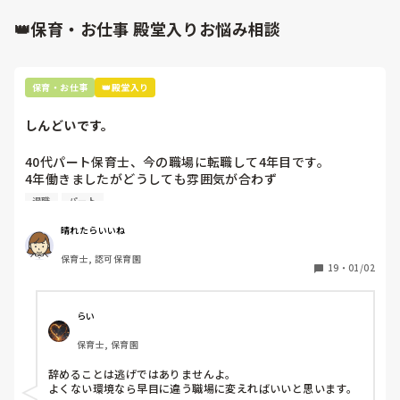
などすると喜んでやっていました。

👑保育・お仕事 殿堂入りお悩み相談
保育・お仕事
👑殿堂入り
しんどいです。
40代パート保育士、今の職場に転職して4年目です。

4年働きましたがどうしても雰囲気が合わず

退職しようと思っています。

退職
パート
周りの職員は、勤続10年以上から何十年という先生がほとん
晴れたらいいね
どです。

保育士, 認可保育園
保護者子どもの愚痴悪口が多く、

19
・
01/02
子どもの前でも

今で言う不適切保育も　

仕方ないよね

らい
もう何も言わずに

保育士, 保育園
子どもの言いなりになればいいんだね

などいう意見で…

辞めることは逃げではありませんよ。

よくない環境なら早目に違う職場に変えればいいと思います。
上の先生に相談することは難しそうです。
