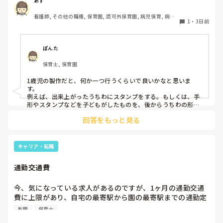
あす
ています。何か、いいアイデアや、工夫など、何でもいいの
看護師, その他の職種, 保育園, 認可外保育園, 病児保育, 病院
で、教えて下さい。
1
・
3日前
内保育, その他の職場
ぽんた
保育士, 保育園
1歳児の製作だと、何か一つ行うくらいで良いかなと思いま
す。

例えば、出来上がったうちわにスタンプをする。もしくは、手
形やスタンプなどを子どもがしたものを、後からうちわの形に
切る。1歳児なんて集中できないです。興味を持って来てくれ
回答をもっと見る
ただけで十分です。

お部屋では、ビニールシートを敷いて、片栗粉粘土、寒天や春
雨遊び、氷遊び、など間食遊びをたくさん行っています。

キャリア・転職
ホールに行っているクラスにお邪魔するのも良いかなと思いま
通勤交通費
す！いつもと違うおもちゃ、室内に興味津々です！
今、気になっている求人があるのですが、1ヶ月の通勤交通
費に上限があり、自宅の最寄駅から園の最寄駅までの通勤定
期代が5,000円ほどオーバーします

転職
保育士
たかが5,000円と考えるか…
