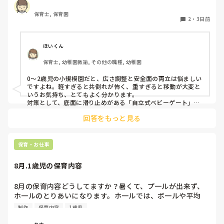
まり立ちが不安定な子にとっては共倒れになったりで危険で
保育士, 保育園
す。かと言って固定してしまうと活動によって柔軟に移動す
2
・
3日前
ることができなくなってしまうし…以前勤務していた園では
しっかりした重いものを置いていましたが、移動が大変で使
い勝手が悪く、子どもがぶつかって倒れた時に怖い思いをし
ほいくん
ました。

保育士, 幼稚園教諭, その他の職種, 幼稚園
皆さんの園ではどんなもので工夫されていますか？
0〜2歳児の小規模園だと、広さ調整と安全面の両立は悩ましい
ですよね。軽すぎると共倒れが怖く、重すぎると移動が大変と
いうお気持ち、とてもよく分かります。

対策として、底面に滑り止めがある「自立式ベビーゲート」な
ら、つかまり立ちでも倒れにくく移動も楽でおすすめです。ま
回答をもっと見る
た、ストッパー付きキャスターをつけたロー棚を仕切りにすれ
ば、倒れず収納にもなって一石二鳥です。

今のウレタン製を活かすなら、壁や固定家具で挟む配置にした
り、脚元に水入りペットボトルなどの重りを付けて補強してみ
保育・お仕事
てくださいね。安全で使いやすい方法が見つかるよう応援して
8月.1歳児の保育内容
8月の保育内容どうしてますか？暑くて、プ一ルが出来ず、
ホ一ルのとりあいになります。ホ一ルでは、ボ一ルや平均
台、風船で遊んでいます。製作で、うちわや望遠鏡や風鈴🎐
制作
保育内容
1歳児
製作をしたりしますが、なかなか、集中できません。1歳児
クラスです、玩具で遊ばせながら、何人かずつよんで、やっ