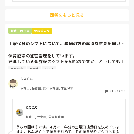
主任は同じ考えですし、園長は不在のことが多いです。

回答をもっと見る
最後の職場にしようと思っていましたが

正直苦しい。

辞めることは逃げ、と、過去辞めた人も何年も言われ続けて
保育・お仕事
👑殿堂入り
土曜保育のシフトについて。現場の方の率直な意見を伺いた
いです。
保育施設の運営管理をしています。

管理している全施設のシフトを組むのですが、どうしても土
曜保育だけは入れる方が少なく、いつも苦労しています。

土曜保育
管理職
シフト
応募の段階では皆、月1〜2回の土曜出勤があることに同意し
て入職しているはずですが、いざ勤務が始まると一日も土曜
しののん
出勤が出来ない方ばかりです。

保育士, 保育園, 認可保育園, 学童保育
31
・
12/22
そこで、

①土曜日の希望休は2日まで、と制限をかける

②毎月、必ず土曜保育に入ることのできる日を1日だけピッ
たむたむ
クアップしてもらう

保育士, 保育園, 公立保育園
③仮シフトが出た時、土曜出勤が難しければ自身で代わりの
人を交渉して見つけてもらう

うちの園は③です。４月に一年分の土曜日出勤日を決めていま
すよ。あみだくじで順番を決めて、その順番通りにシフトを入