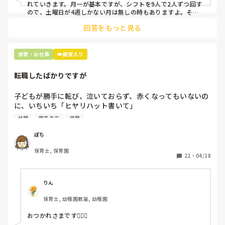
上記のいずれかの対策を取り入れることを考えています。

れていきます。月一が基本ですが、シフトを9人で2人ずつ回す
ので、土曜日が4週しかない月は無しの時もありますよ。その
土曜日が出られない人は、同じシフト時間の人と自分で交代し
是非、現場の方の意見をお聞かせください。
回答をもっと見る
て貰い、主任に報告してます。
保育・お仕事
👑殿堂入り
転職したばかりですが
子どもが勝手に転び、泣いておらず、赤くなってもいないの
に、いちいち「ヒヤリハット書いて」

と書かされ

休憩
園長先生
退職
休憩時間に書くしかなく、辛いです

（そう言う本人は書かない）

ぽち
保育士, 保育園
しかも、上司に↑この内容でも

22
・
04/18
「どうしたらなくせるか」

ちゃんと考えて対策を練って書き込むようにと。

呼ばれて一緒に対策を考えさせられること多数

りん
保育士, 幼稚園教諭, 幼稚園
これだけで30〜40分拘束されて辛いです

おつかれさまです🙇🏻‍♀️

皆さんの園はどうですか?