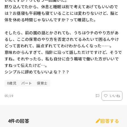
いんですか？ってもう一回聞いた。

黙り込んでたから、休息と睡眠は別で考えてあげてもいいので
は？お昼寝も午前睡も寝ていることには変わりないけど、脳と
体を休める時間じゃないんですか？って確認した。

そしたら、前の園の話とかされても、うちはウチのやり方があ
るし、ここの保育のやり方を否定されてるみたいで困るんやけ
どって言われて、論点ずれててわけわからんくなった……。

意味わからんすぎて、指針に沿って話しただけですけど、そうで
すね。それやったら、私も自分に合う職場で働いた方がいいで
すねって伝えたけど…。

シンプルに辞めてもいいよな？？？
0歳児
パート
保育士
05/19
いいね
4
件の回答
回答する