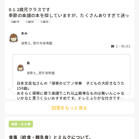
0.1.2歳児クラスです

季節の楽譜の本を探していますが、たくさんありすぎて迷っ
ています。1番簡単な楽譜の本を教えてください。
0歳児
2歳児
1歳児
あみ
保育士, 認可外保育園
2
・
05/02
鳥
保育士, 認可保育園
日本文芸社さんの「保育のピアノ伴奏　子どもの大好きなうた
150曲」

おそらく保育に使う楽譜でこれ以上簡単なものは無いんじゃな
いかなと思うくらいおすすめです。ドレミふりがな付きです。

右手のメロディだけ弾いて左手はCとGとFのコードだけでどう
回答をもっと見る
にかする時もあります。
保育・お仕事
食事（給食・離乳食）とミルクについて。