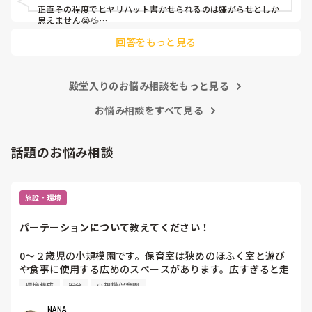
正直その程度でヒヤリハット書かせられるのは嫌がらせとしか
思えません😭💦

他の先生方も同様のことをされているのでしょうか？

回答をもっと見る
あまりご無理されませんよう…😢
殿堂入りのお悩み相談をもっと見る
お悩み相談をすべて見る
話題のお悩み相談
施設・環境
パーテーションについて教えてください！
0〜２歳児の小規模園です。保育室は狭めのほふく室と遊び
や食事に使用する広めのスペースがあります。広すぎると走
り回ったりして落ち着かないので、活動によってパーテーシ
環境構成
安全
小規模保育園
ョンで仕切っています。このパーテーションがウレタンのよ
うな素材で軽いので、ちょっと体が当たると倒れたり、つか
NANA