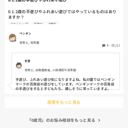
寝かしつけをミルクに頼っているような感覚なのでしょう
か？

0.1.2歳の手遊びやふれあい遊びではやっているものはあり
ますか？

ちょっとカルチャーショックが大きくて、自分だけでは消化
園によって流行りがあると思うので他の園の様子も知りたい
できません。

スキンシップ
手遊び
0歳児
です。

こういうやり方をしている園は他にもあるのでしょうか？

ペンギン
私は、

保育士, 保育園
4
・
05/21
手遊び

あたまかたひざポン

グーチョキパー

志音
宇宙人

保育士, 幼稚園教諭, 小規模認可保育園
トントントントンアンパンマン

三匹のこぶた

手遊び、ふれあい遊び気になりますよね。私の園ではペンギン
おべんとう箱

マークの百貨店の遊びをしています。ペンギンマークの百貨店
ピカチュウ

の手遊びをすると子どもたち、嬉しそうに笑っていますよ。
ふれあい遊び

回答をもっと見る
一本橋こちょこちょ

きゅうりができた

洗濯機

ぱんコネ

「0歳児」のお悩み相談をもっと見る