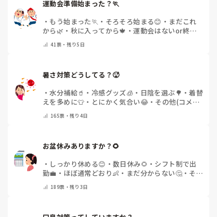
運動会準備始まった？🏃
・
もう始まった🏃
・
そろそろ始まる😊
・
まだこれ
から🌿
・
秋に入ってから🍁
・
運動会はないor終わ
った✨
・
その他(コメントで教えてください)
41
票・
残り5日
暑さ対策どうしてる？🥵
・
水分補給🥤
・
冷感グッズ🧊
・
日陰を選ぶ🌳
・
着替
えを多めに👕
・
とにかく気合い😂
・
その他(コメン
トで教えてください)
165
票・
残り4日
お盆休みありますか？🌻
・
しっかり休める😊
・
数日休み🌻
・
シフト制で出
勤💼
・
ほぼ通常どおり👶
・
まだ分からない🤔
・
その
他(コメントで教えてください)
189
票・
残り3日
口臭対策ってしていますか？