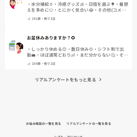
・
水分補給🥤
・
冷感グッズ🧊
・
日陰を選ぶ🌳
・
着替
えを多めに👕
・
とにかく気合い😂
・
その他(コメン
トで教えてください)
191
票・
残り3日
お盆休みありますか？🌻
・
しっかり休める😊
・
数日休み🌻
・
シフト制で出
勤💼
・
ほぼ通常どおり👶
・
まだ分からない🤔
・
その
他(コメントで教えてください)
204
票・
残り2日
リアルアンケートをもっと見る
お悩み相談の一覧を見る
リアルアンケートの一覧を見る
シゴトークについて