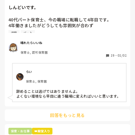
しんどいです。
40代パート保育士、今の職場に転職して4年目です。

4年働きましたがどうしても雰囲気が合わず

退職しようと思っています。

退職
パート
周りの職員は、勤続10年以上から何十年という先生がほとん
晴れたらいいね
どです。

保育士, 認可保育園
保護者子どもの愚痴悪口が多く、

19
・
01/02
子どもの前でも

今で言う不適切保育も　

仕方ないよね

らい
もう何も言わずに

保育士, 保育園
子どもの言いなりになればいいんだね

などいう意見で…

辞めることは逃げではありませんよ。

よくない環境なら早目に違う職場に変えればいいと思います。
上の先生に相談することは難しそうです。

主任は同じ考えですし、園長は不在のことが多いです。

回答をもっと見る
最後の職場にしようと思っていましたが

正直苦しい。

辞めることは逃げ、と、過去辞めた人も何年も言われ続けて
保育・お仕事
👑殿堂入り