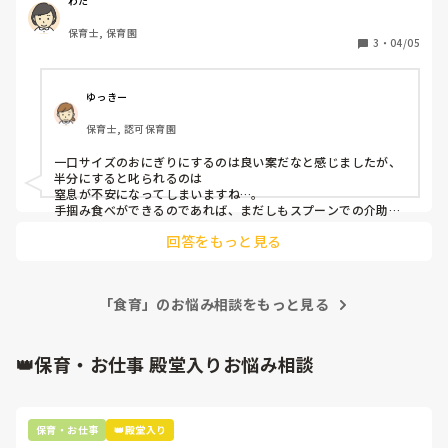
むようになると対策をして、丸呑みする子にそれは誤った対
わた
策では？と疑問におもってます。

保育士, 保育園
つまらせるのではないかと怖く、おにぎりを半分にして子ど
3
・
04/05
もの口に合った大きさで食べさせていると「それじゃ意味が
ないでしょ！」と怒られてしまいました。

ゆっきー
本当にこの対策であってるのでしょうか？

保育士, 認可保育園
一口サイズのおにぎりにするのは良い案だなと感じましたが、

半分にすると叱られるのは

窒息が不安になってしまいますね…。

手掴み食べができるのであれば、まだしもスプーンでの介助で
あれば、一口量で口元に運んで、安心安全に食事介助した方が
回答をもっと見る
良いのかなと感じます。
「食育」のお悩み相談をもっと見る
👑保育・お仕事 殿堂入りお悩み相談
保育・お仕事
👑殿堂入り