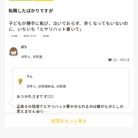
転職したばかりですが
子どもが勝手に転び、泣いておらず、赤くなってもいないの
に、いちいち「ヒヤリハット書いて」

と書かされ

休憩
園長先生
退職
休憩時間に書くしかなく、辛いです

（そう言う本人は書かない）

ぽち
保育士, 保育園
しかも、上司に↑この内容でも

22
・
04/18
「どうしたらなくせるか」

ちゃんと考えて対策を練って書き込むようにと。

呼ばれて一緒に対策を考えさせられること多数

りん
保育士, 幼稚園教諭, 幼稚園
これだけで30〜40分拘束されて辛いです

おつかれさまです🙇🏻‍♀️

皆さんの園はどうですか?
正直その程度でヒヤリハット書かせられるのは嫌がらせとしか
思えません😭💦

他の先生方も同様のことをされているのでしょうか？

回答をもっと見る
あまりご無理されませんよう…😢