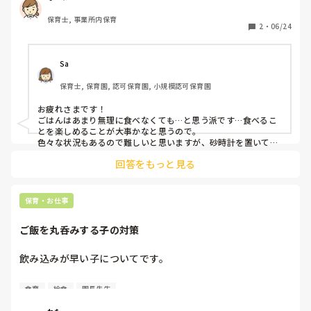
と泣く子がいます。それまで何度も声かけしているし、1人
保育士, 事業所内保育
だけ待つわけにもいかずモヤモヤします。

2
・
06/24
何かアドバイスがあればお願いします！
Sa
保育士, 保育園, 認可保育園, 小規模認可保育園
お疲れさまです！

ごはんはあまり無理に食べなくても…と思う派です…食べるこ
とを楽しめることが大事かなと思うので。

色々な状況もあるので難しいと思いますが、砂時計を置いて目
で見て分かるようにする、という方法もあります。それで食べ
回答をもっと見る
られるようになった子もいました。
保育・お仕事
ご飯を丸呑みする子の対策
飲み込みが早い子についてです。

最近完了食になった子がご飯を噛まずに丸呑みしてしまうと
食育
給食
園長先生
言うことで、園長が一口サイズのおにぎりを食べさせたら噛