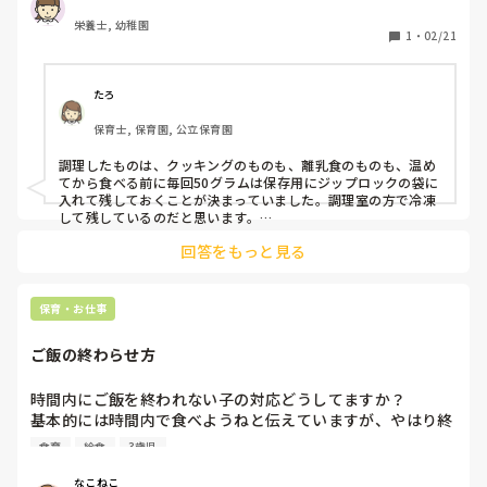
栄養士, 幼稚園
1
・
02/21
たろ
保育士, 保育園, 公立保育園
調理したものは、クッキングのものも、離乳食のものも、温め
てから食べる前に毎回50グラムは保存用にジップロックの袋に
入れて残しておくことが決まっていました。調理室の方で冷凍
して残しているのだと思います。

期間などはわかりませんが…。

回答をもっと見る
保育園のマニュアルみたいなものがあれば安心ですが、ある園
保育・お仕事
ご飯の終わらせ方
時間内にご飯を終われない子の対応どうしてますか？

基本的には時間内で食べようねと伝えていますが、やはり終
われない子がいます。食べ終わらない子は無理やり片付け
食育
給食
3歳児
て、デザートもなし！という対応です。もう食べる気のない
子は終わりにしてもいいと思うのですが、まだ食べたかった
なこねこ