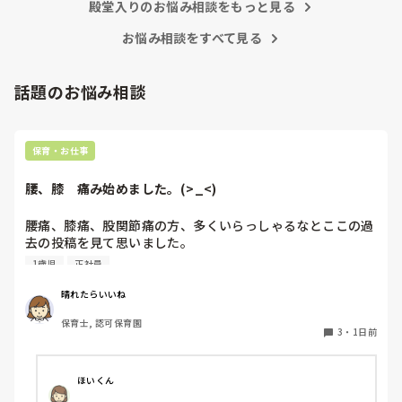
殿堂入りのお悩み相談をもっと見る
お悩み相談をすべて見る
話題のお悩み相談
保育・お仕事
腰、膝　痛み始めました。(>_<)
腰痛、膝痛、股関節痛の方、多くいらっしゃるなとここの過
去の投稿を見て思いました。

1歳児
正社員
私は50代正社員1歳児担任です。

晴れたらいいね
という私も、２週間前、初めて腰痛になりました。

保育士, 認可保育園
右腰が痛くて、起き上がれない。

3
・
1日前
ようやく起き上がっても、立てない。

ようやく立てたら、しゃがめない。

ほいくん
驚きました。
