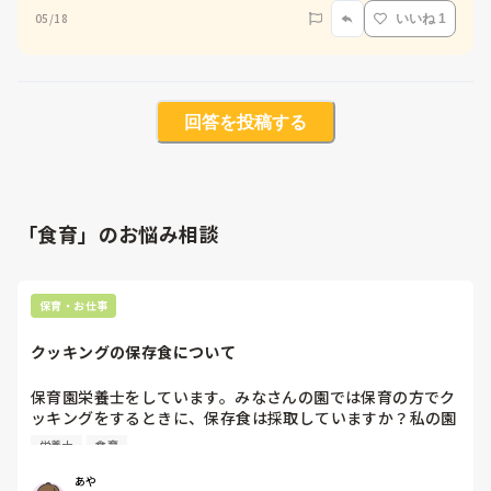
05/18
いいね 1
回答を投稿する
「食育」のお悩み相談
保育・お仕事
クッキングの保存食について
保育園栄養士をしています。みなさんの園では保育の方でク
ッキングをするときに、保存食は採取していますか？私の園
では採取していなかったのですが、他園で事故があってから
栄養士
食育
やっとやってくれることになりました。やるとすればどこま
で大量調理マニュアルに沿えば良いのかなと悩んでいます。
あや