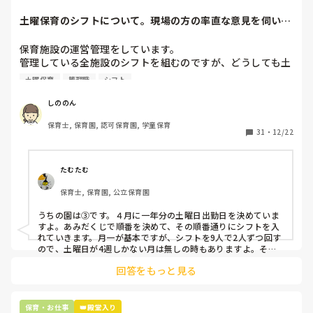
土曜保育のシフトについて。現場の方の率直な意見を伺いた
いです。
保育施設の運営管理をしています。

管理している全施設のシフトを組むのですが、どうしても土
曜保育だけは入れる方が少なく、いつも苦労しています。

土曜保育
管理職
シフト
応募の段階では皆、月1〜2回の土曜出勤があることに同意し
て入職しているはずですが、いざ勤務が始まると一日も土曜
しののん
出勤が出来ない方ばかりです。

保育士, 保育園, 認可保育園, 学童保育
31
・
12/22
そこで、

①土曜日の希望休は2日まで、と制限をかける

②毎月、必ず土曜保育に入ることのできる日を1日だけピッ
たむたむ
クアップしてもらう

保育士, 保育園, 公立保育園
③仮シフトが出た時、土曜出勤が難しければ自身で代わりの
人を交渉して見つけてもらう

うちの園は③です。４月に一年分の土曜日出勤日を決めていま
すよ。あみだくじで順番を決めて、その順番通りにシフトを入
上記のいずれかの対策を取り入れることを考えています。

れていきます。月一が基本ですが、シフトを9人で2人ずつ回す
ので、土曜日が4週しかない月は無しの時もありますよ。その
土曜日が出られない人は、同じシフト時間の人と自分で交代し
是非、現場の方の意見をお聞かせください。
回答をもっと見る
て貰い、主任に報告してます。
保育・お仕事
👑殿堂入り