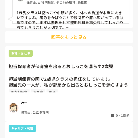
保育士, 幼稚園教諭, その他の職種, 幼稚園
通院して、コルセット、湿布、痛み止め、電気などで１週間
1歳児クラスは抱っこや中腰が多く、体への負担が本当に大き
乗り切ったら

いですよね。痛みをかばうことで股関節や膝へ広がっている状
週末には、左が痛みだし、これも痛み止めや湿布で抑えて仕
態ですので、まずは無理をせず整形外科を再受診してしっかり
事をしていたら、

診てもらうことが大切です。

現場復帰の際は、床での立ち座りを避けるために低い椅子を活
股関節、お尻、太もも、膝まで来はじめてしまいました。

回答をもっと見る
用したり、抱っこや重い作業は周囲の先生に相談して頼むよう
床から支えなしに立ち上がりにくくなり、痛みが走ります。

にしてください。今はご自身の体を最優先に、しっかり休んで
立ち続けると、腰や股関節にきます。

くださいね。
自転車通勤ですが、それも、膝や太ももに痛みが来始めまし
保育・お仕事
た。

担当保育者が保育室を出るとおしっこを漏らす2歳児
今は８月。

１週間休んでいます。

担当制保育の園で2歳児クラスの担任をしています。

担当児の一人が、私が部屋から出るとおしっこを漏らすよう
家でもやることはあります。

になりました。

日常生活すら支障をきたすほどになりました。

担当制保育
保育室
主任
その子はパンツで過ごしていて、排尿間隔も空いています。
4月から私への執着が強かったのですが、特に寝かしつけの
椅子に座って作業をすれば？

みー
時に私がそばに行かないと繰り返し大きい声で呼んだり私が
と、園で言われました。

保育士, 公立保育園
寝かしつけしている子にちょっかいを出したり、何回もトイ
なので、子ども椅子程度の高さの踏み台に座って、試してみ
0
・
1日前
レに行きたいと言っていました。行ったところで出ないこと
ました。

もしばしば… 

キャリア・転職
パンツで寝れる子が増えてきて、寝かしつけの時にトイレに
ただじっと座っていても、5分も座ればお尻に痛みがきま
行きたい子が時差でいるのですが、私がその対応で外に出よ