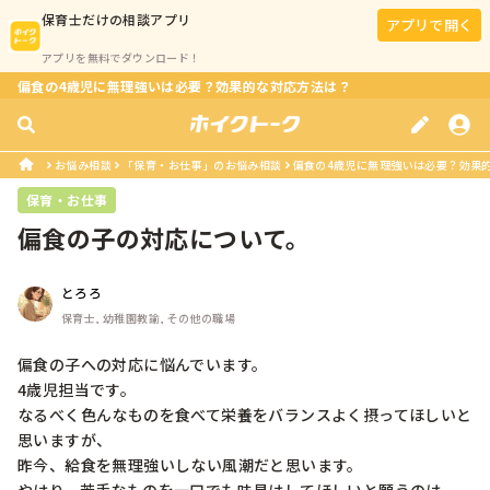
保育士
だけの相談アプリ
アプリで開く
アプリを無料でダウンロード！
偏食の4歳児に無理強いは必要？効果的な対応方法は？
お悩み相談
「保育・お仕事」のお悩み相談
偏食の4歳児に無理強いは必要？効果
保育・お仕事
偏食の子の対応について。
とろろ
保育士, 幼稚園教諭, その他の職場
偏食の子への対応に悩んでいます。

4歳児担当です。

なるべく色んなものを食べて栄養をバランスよく摂ってほしいと
思いますが、

昨今、給食を無理強いしない風潮だと思います。
