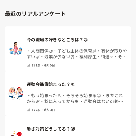
最近のリアルアンケート
今の職場の好きなところは？🤝 
・
人間関係🤝
・
子ども主体の保育👶
・
有休が取りや
すい🌿
・
残業が少ない⏰
・
福利厚生・待遇✨
・
その
他(コメントで教えてください)
131
票・
残り5日
運動会準備始まった？🏃
・
もう始まった🏃
・
そろそろ始まる😊
・
まだこれ
から🌿
・
秋に入ってから🍁
・
運動会はないor終わ
った✨
・
その他(コメントで教えてください)
177
票・
残り4日
暑さ対策どうしてる？🥵