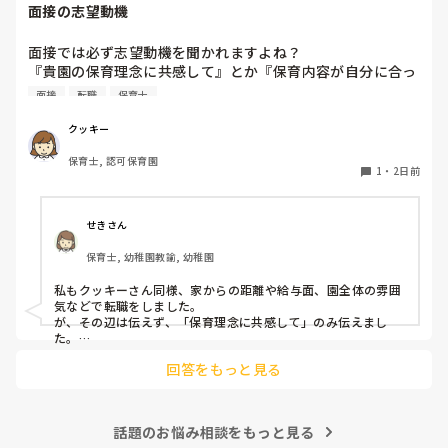
す。

面接の志望動機
うとするとその子も行きたがります。

この高さの作業だと意外に、

しかし寝かしつけに入る前にトイレでしっかり排尿している
体をひねる、少し立ち上がる、体を折りたたむような姿勢に
面接では必ず志望動機を聞かれますよね？

ので、その子には待っててねといい外に出ていました。今日
なること多いことに気づきました。

『貴園の保育理念に共感して』とか『保育内容が自分に合っ
はそれで2回漏らしています。

その度にあちらこちらに痛みが来て

てると思いました』等々が多いかと思いますが、実際はどう
2回目は私は見ていないのですが、かなり微量だったそう
立ち上がる時には、膝や太ももが固まり痛みが……

面接
転職
保育士
なのでしょうか？

で、クラスのリーダーの先生から絞り出して注意を引こうと
私自身、園の雰囲気とか園の規模、保育内容は勘案しますが
しているように見えると言われました。

クッキー
正直なところ、家から通いやすいか、給与はどうか…という
日頃からそのことの関わりはしっかり持てるように意識はし
腰痛、膝痛お持ちの方は、どの程度の痛みで働かれているの
保育士, 認可保育園
ところに重きを置いています

ていますが…

でしょうか。

1
・
2日前
もちろんそんなことは話せませんが

今後どのように関わっていけばいいのか悩んでいます。

皆さんは、志望動機をどのように答えていますか？また、本
痛みには強い方と思っていました。

音はどうですか？
せきさん
出産等で、幾度か開腹手術をしましたが、翌日には歩けまし
たし…

保育士, 幼稚園教諭, 幼稚園
今回は、今少し治まっている痛みがぶり返したどうしようと
私もクッキーさん同様、家からの距離や給与面、園全体の雰囲
いう思いもあり、ちょっと無理かも…と思い始めています。

気などで転職をしました。

が、その辺は伝えず、「保育理念に共感して」のみ伝えまし
た。

まだ急性期ということと、昔、夫が腰を痛めてすぐに整骨院
あとは、自分の長所や得意なことが活かせそうだと感じたと伝
に行ってより酷くなって帰ってきたことがあり、怖くて行け
回答をもっと見る
ていません。

話題のお悩み相談をもっと見る