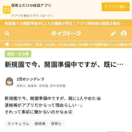
保育士
だけの相談アプリ
アプリで開く
アプリを無料でダウンロード！
新規園での開園準備中に1人の離脱が発生！アプリ連絡帳の問題は事前に確認すべき？
お悩み相談
「保育・お仕事」のお悩み相談
新規園での開園準備中に1人の離脱が発
保育・お仕事
新規園で今、開園準備中ですが、既に1
人やめた😭連絡帳がアプリだからって...
2児のシンデレラ
保育士, 看護師, 保育園, 認可保育園
新規園で今、開園準備中ですが、既に1人やめた😭

連絡帳がアプリだからって理由らしい…。

それって事前に聞かないのかなぁ😩
カリキュラム
連絡帳
保育士