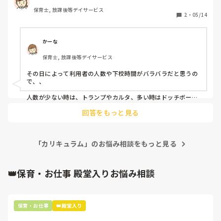
みなさんの園と比べ、この園の‘主体性’はどうなのか

保育士, 放課後等デイサービス
・どうやって1週間分の活動を決めていくのか

2
・
05/14
・子どもたち一人ひとりの特性をどう反映させるのか

・保護者やスタッフへの伝え方や書き方のポイント

かーな
など、経験者の方から「こんな風に考えるといいよ！」とい
保育士, 放課後等デイサービス
うアドバイスをいただけたら本当にうれしいです！

その日によって利用者の人数や下校時間がバラバラだと思うの
で、、

人数が少ない時は、トランプやカルタ、多い時はドッチボール
等

回答をもっと見る
行っています。

下校が遅い時は外遊びを避けたりしています。

低学年が多いときは壁面をしたり、

「カリキュラム」のお悩み相談をもっと見る
高学年が多い時は勝敗のある遊びを取り入れています。
👑保育・お仕事 殿堂入りお悩み相談
保育・お仕事
👑殿堂入り