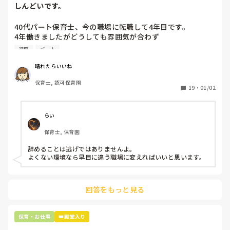
しんどいです。
40代パート保育士、今の職場に転職して4年目です。

4年働きましたがどうしても雰囲気が合わず

退職しようと思っています。

退職
パート
周りの職員は、勤続10年以上から何十年という先生がほとん
晴れたらいいね
どです。

保育士, 認可保育園
保護者子どもの愚痴悪口が多く、

19
・
01/02
子どもの前でも

今で言う不適切保育も　

仕方ないよね

らい
もう何も言わずに

保育士, 保育園
子どもの言いなりになればいいんだね

などいう意見で…

辞めることは逃げではありませんよ。

よくない環境なら早目に違う職場に変えればいいと思います。
上の先生に相談することは難しそうです。

主任は同じ考えですし、園長は不在のことが多いです。

回答をもっと見る
最後の職場にしようと思っていましたが

正直苦しい。

辞めることは逃げ、と、過去辞めた人も何年も言われ続けて
保育・お仕事
👑殿堂入り