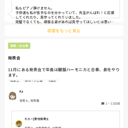
私もピアノ弾けません。

子供達も私が苦手なのを分かっていて、先生がんばれ！と応援
してくれたり、見守ってくれていました。

完璧でなくても、頑張る姿があれば見守ってほしいとは思いま
す。
回答をもっと見る
保育・お仕事
発表会
11月にある発表会で年長は鍵盤ハーモニカと合奏、劇をやり
ます。

鍵盤ハーモニカは年長になった4月から始まり、キラキラ星
発表会
認定こども園
5歳児
とかえるの歌、とんとんとんとんひげじいさんは弾けるよう
になりました。

Ka
発表会でオススメの曲ありますか？？

保育士, 保育園
鍵盤ハーモニカは二重奏にしようか迷っています！
1
・
11日前
たろー|男性保育士
保育士, 幼稚園教諭, 幼稚園