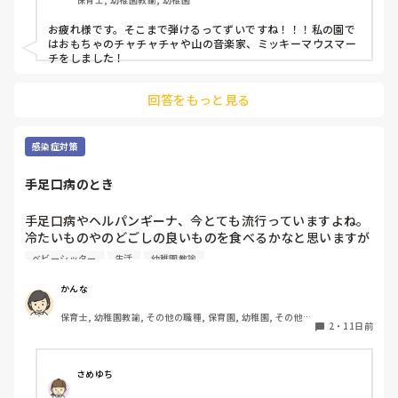
お疲れ様です。そこまで弾けるってずいですね！！！私の園で
はおもちゃのチャチャチャや山の音楽家、ミッキーマウスマー
チをしました！
回答をもっと見る
感染症対策
手足口病のとき
手足口病やヘルパンギーナ、今とても流行っていますよね。

冷たいものやのどごしの良いものを食べるかなと思いますが

口内が痛くて食べられない子に、この商品が食べやすかっ
ベビーシッター
生活
幼稚園教諭
た。こうするとよかったということありますか？

何かありましたら教えてください！
かんな
保育士, 幼稚園教諭, その他の職種, 保育園, 幼稚園, その他の
2
・
11日前
職場
さめゆち