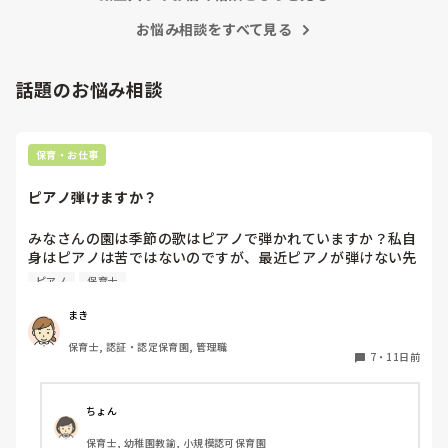
お悩み相談をすべて見る
話題のお悩み相談
保育・お仕事
ピアノ弾けますか？
みなさんの園は季節の歌はピアノで弾かれていますか？私自
身はピアノは苦ではないのですが、最近ピアノが弾けない先
生が多く、季節の歌をうたう際に演奏が止まったり、弾き直
ピアノ
保育士
したり、不協和音になったり…ということがよくあります。
これならもう音源つかったほうがよい？と思うのですが、そ
まき
こは練習すべき…という声もあってよくわからなくなりまし
保育士, 認証・認定保育園, 管理職
た💦
7
・
11日前
ちょん
保育士, 幼稚園教諭, 小規模認可保育園