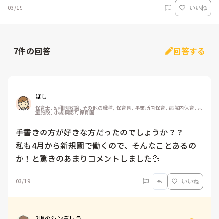
03/19
いいね
7
件の回答
回答する
ほし
保育士, 幼稚園教諭, その他の職種, 保育園, 事業所内保育, 病院内保育, 児
童施設, 小規模認可保育園
手書きの方が好きな方だったのでしょうか？？

私も4月から新規園で働くので、そんなことあるの
か！と驚きのあまりコメントしました💦
03/19
いいね
2児のシンデレラ