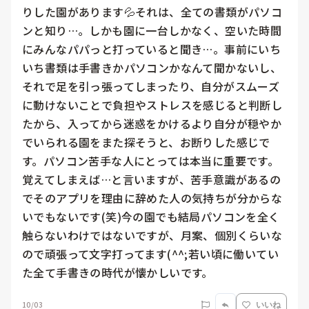
りした園があります💦それは、全ての書類がパソコ
ンと知り…。しかも園に一台しかなく、空いた時間
にみんなパパっと打っていると聞き…。事前にいち
いち書類は手書きかパソコンかなんて聞かないし、
それで足を引っ張ってしまったり、自分がスムーズ
に動けないことで負担やストレスを感じると判断し
たから、入ってから迷惑をかけるより自分が穏やか
でいられる園をまた探そうと、お断りした感じで
す。パソコン苦手な人にとっては本当に重要です。
覚えてしまえば…と言いますが、苦手意識があるの
でそのアプリを理由に辞めた人の気持ちが分からな
いでもないです(笑)今の園でも結局パソコンを全く
触らないわけではないですが、月案、個別くらいな
ので頑張って文字打ってます(^^;若い頃に働いてい
た全て手書きの時代が懐かしいです。
10/03
いいね