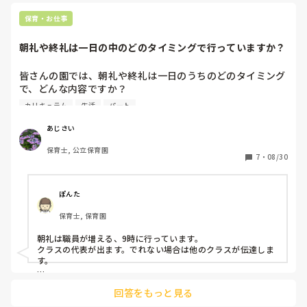
保育・お仕事
朝礼や終礼は一日の中のどのタイミングで行っていますか？
皆さんの園では、朝礼や終礼は一日のうちのどのタイミング
で、どんな内容ですか？

また、その時にいらっしゃらない先生方との共有はどのよう
カリキュラム
生活
パート
に行なっていますか？

あじさい
今年度よりマンモス園の私立幼稚園に転職しました。職員数
保育士, 公立保育園
もそれなりに多いことが強みですが、朝夕は時短勤務でいな
7
・
08/30
い先生が多いです。園全体として共通認識、共有するべきこ
とがされておらず、それが当たり前のように改善されない環
境にモヤモヤしています。

ぽんた
保育士, 保育園
例えば、基本は毎朝、園庭で体操をするのですが、学年ごと
にその日のカリキュラムによって、朝の体操の有無が違いま
朝礼は職員が増える、9時に行っています。

す。そのようなことですら共通認識ができておらず、登園し
クラスの代表が出ます。でれない場合は他のクラスが伝達しま
てきた子どもへの声掛けに困ります。実際に、後から子ども
す。

たちを急いで園庭に出して…なんて日も多々あります。マン
内容は、口頭で伝えられ、アプリでもあげられるので、共有が
モス過ぎて大人数を移動させるのは大変ですし、何より子ど
回答をもっと見る
できます。

もたち自身が混乱しています。
