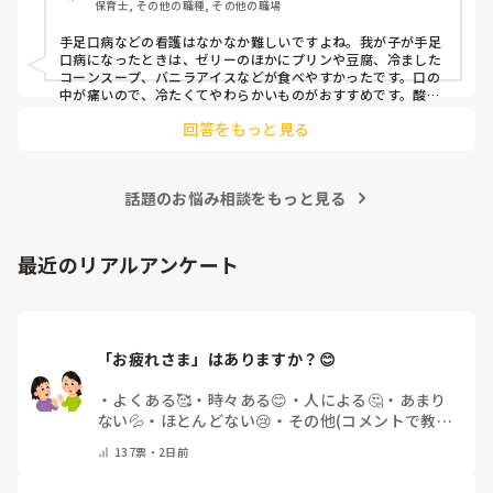
保育士, その他の職種, その他の職場
手足口病などの看護はなかなか難しいですよね。我が子が手足
口病になったときは、ゼリーのほかにプリンや豆腐、冷ました
コーンスープ、バニラアイスなどが食べやすかったです。口の
中が痛いので、冷たくてやわらかいものがおすすめです。酸味
のあるものや熱いものはしみてしまうことがあるので避けまし
回答をもっと見る
た。水分も少しずつこまめに摂れると安心ですよ。
話題のお悩み相談をもっと見る
最近のリアルアンケート
「お疲れさま」はありますか？😊
・
よくある🥰
・
時々ある😊
・
人による🤔
・
あまり
ない💦
・
ほとんどない😢
・
その他(コメントで教え
てください)
137
票・
2日前