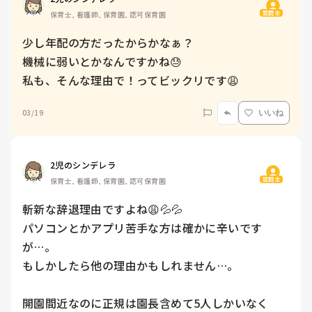
質問主
保育士, 看護師, 保育園, 認可保育園
少し年配の方だったからかなぁ？

機械に弱いとかなんですかね😓

私も、そんな理由で！ってビックリです😩
03/19
いいね
2児のシンデレラ
質問主
保育士, 看護師, 保育園, 認可保育園
斬新な辞退理由ですよね😩💦💦

パソコンとかアプリ苦手な方は確かに辛いです
が…。

もしかしたら他の理由かもしれません…。

開園間近なのに正規は園長含めて5人しかいなく