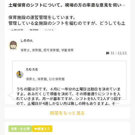
土曜保育のシフトについて。現場の方の率直な意見を伺いた
いです。
保育施設の運営管理をしています。

管理している全施設のシフトを組むのですが、どうしても土
曜保育だけは入れる方が少なく、いつも苦労しています。

土曜保育
管理職
シフト
応募の段階では皆、月1〜2回の土曜出勤があることに同意し
て入職しているはずですが、いざ勤務が始まると一日も土曜
しののん
出勤が出来ない方ばかりです。

保育士, 保育園, 認可保育園, 学童保育
31
・
12/22
そこで、

①土曜日の希望休は2日まで、と制限をかける

②毎月、必ず土曜保育に入ることのできる日を1日だけピッ
たむたむ
クアップしてもらう

保育士, 保育園, 公立保育園
③仮シフトが出た時、土曜出勤が難しければ自身で代わりの
人を交渉して見つけてもらう

うちの園は③です。４月に一年分の土曜日出勤日を決めていま
すよ。あみだくじで順番を決めて、その順番通りにシフトを入
上記のいずれかの対策を取り入れることを考えています。

れていきます。月一が基本ですが、シフトを9人で2人ずつ回す
ので、土曜日が4週しかない月は無しの時もありますよ。その
土曜日が出られない人は、同じシフト時間の人と自分で交代し
是非、現場の方の意見をお聞かせください。
回答をもっと見る
て貰い、主任に報告してます。
保育・お仕事
👑殿堂入り