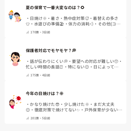
夏の保育で一番大変なのは？🌻
・
日焼け🌞
・
暑さ・熱中症対策🥵
・
着替えの多さ
👕
・
水遊びの準備🏖️
・
体力の消耗💨
・
その他(コメ
ントで教えてください)
170
票・
3日前
保護者対応でモヤモヤ？💭
・
話が伝わりにくい💭
・
要望への対応が難しい🥺
・
忙しい時間の長話⏰
・
特にない😊
・
日によって違
う🌿
・
その他(コメントで教えてください)
175
票・
4日前
今年の日焼けは？🌞
・
かなり焼けた😎
・
少し焼けた🌞
・
まだ大丈夫
😊
・
徹底対策で焼けてない✨
・
戸外保育が少ない
🌿
・
その他(コメントで教えてください)
201
票・
5日前