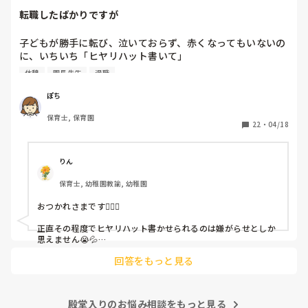
転職したばかりですが
子どもが勝手に転び、泣いておらず、赤くなってもいないの
に、いちいち「ヒヤリハット書いて」

と書かされ

休憩
園長先生
退職
休憩時間に書くしかなく、辛いです

（そう言う本人は書かない）

ぽち
保育士, 保育園
しかも、上司に↑この内容でも

22
・
04/18
「どうしたらなくせるか」

ちゃんと考えて対策を練って書き込むようにと。

呼ばれて一緒に対策を考えさせられること多数

りん
保育士, 幼稚園教諭, 幼稚園
これだけで30〜40分拘束されて辛いです

おつかれさまです🙇🏻‍♀️

皆さんの園はどうですか?
正直その程度でヒヤリハット書かせられるのは嫌がらせとしか
思えません😭💦

他の先生方も同様のことをされているのでしょうか？

回答をもっと見る
あまりご無理されませんよう…😢
殿堂入りのお悩み相談をもっと見る