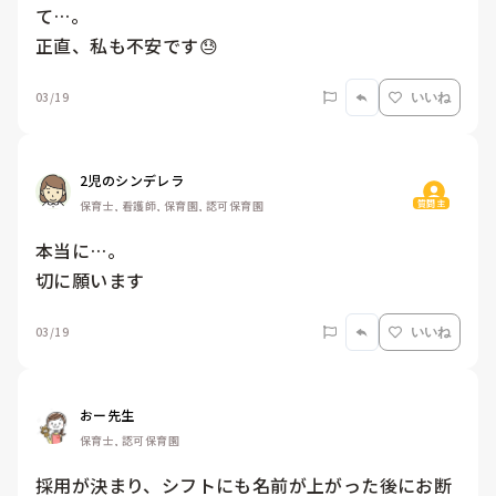
て…。

正直、私も不安です😓
03/19
いいね
2児のシンデレラ
質問主
保育士, 看護師, 保育園, 認可保育園
本当に…。

切に願います
03/19
いいね
おー先生
保育士, 認可保育園
採用が決まり、シフトにも名前が上がった後にお断