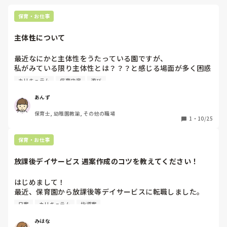
(カリキュラム自体は1ヶ月分、事前に決まっているのに、謎
体操についてですが、週案はないのでしょうか？その日のこ
です。このようなことは大人が防げばいい話だと、私は考え
と、学年のことであれば、週案が確認しやすいかと思います。

保育・お仕事
てしまいます)

全体のこと、これからずっと変更することはアプリであげてい
主体性について
ます。
私自身が非正規で朝礼・終礼の時間にはいないため、正職・
フルタイムの先生に都度聞くのですが、上記の事柄以外でも
最近なにかと主体性をうたっている園ですが、

「分かんないんですけど、多分…」のような返事が返ってく
私がみている限り主体性とは？？？と感じる場面が多く困惑
ることが多く…。

しています。例えば

カリキュラム
保育内容
遊び
保育園・子ども園等では早番・中番・遅番など、職員間での
①お遊戯会では担任が決めた曲、メンバー、配置、衣装、振
別時間の勤怠が当たり前になっているかと思うのですが…ど
あんず
り付け、で子どもが踊る。

うされていますか？

保育士, 幼稚園教諭, その他の職場
②器楽に力を入れていて週に2回は講師を呼んで長時間練
私は、以前の勤め先では朝礼も終礼も全員で行っていたの
1
・
10/25
習。

で、工夫を教えていただけるとうれしいです。

③自由遊びでも、担任が用意した（もしくは子どもと相談し
保育・お仕事
て出した）玩具でしか遊べない。

放課後デイサービス 週案作成のコツを教えてください！
などです。

私はパートで担任でもないので、今は正規の職員のやり方に
はじめまして！

沿って保育を行なっていますが、

最近、保育園から放課後等デイサービスに転職しました。

園として主体性をうたっているわりには

大人主導の保育観が目につき、矛盾を感じ、このままここで
日案
カリキュラム
指導案
今、週案作成を任されているのですが…

働いていて自分は保育を楽しめるのかなーと思っています。

保育園とは全然違って戸惑っています（涙）

今後の参考にしたいので、

みはな