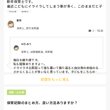
新卒保育士です。

最近こどもにイライラしてしまう事が多く、このままだと子
どもが嫌いになってしまうんじゃないかと怖くなる時があり
正社員
保育士
ます。今は、イライラすることはあっても結局はかわいいし
だいすきだなと思います。ですが、4月に比べると、子ども
新卒
に対してイライラしてしまう事が増えてきました。何度注意
保育士, 認可保育園
しても言うことを聞いてくれなかったり、逆に自分の指示が
2
・
7日前
通らない焦りからくる自分へのイラつきなど、いろんな感情
があります。今はフリーとして色々なクラスに入らせて貰っ
ていますが、幼児クラスに入ると余計イライラしてしまう回
はちみつ
数がふえてしまいます。皆さんはこどもに対してイライラし
保育士, 幼稚園教諭, 保育園
てしまうことはありますか？😿😿
毎日お疲れ様です。

私も経験ありますよー。

イライラする原因って落ち着いて振り返ると自分側の余裕のな
さからくることが多いなと思っています。子どもをこちらの思
うように動かそう(動かさなきゃ)、言うことを聞かせよう(聞か
回答をもっと見る
せなきゃ)などの責任感からや、他の先生方からの視線など気に
なって純粋な可愛い子ども達をコントロールしようとしていた
自分に何度反省したことか。。

子どもにも感情があるし、行動にら理由があると思うのでイラ
保育・お仕事
っとした時は一旦落ち着いて、どうしてこの子はこのような表
現をするのかな？と考えられるといいですね！

保育記録のまとめ方、良い方法ありますか？
子どもを1人の人間として見ること保育者として大切な姿勢だ
と思っています。
