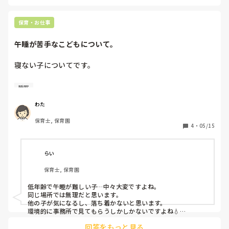
とがたくさんありましたが、毎日続けていくことで時間はかか
りますが寝ることを認識できるようになりました。現在は4歳
児になりましたが寝れないことは多いです。でも、環境づくり
保育・お仕事
は大切だと改めて感じました。

いい方法が見つかるといいですね♪
午睡が苦手なこどもについて。
寝ない子についてです。

0から３歳までの小規模の保育園で働いています。子どもに
睡眠
ゆとりを持って関わりたいのですが、人件費削減ということ
で保育士もぎりぎりの人数でやっていて、また、縦割りで一
わた
歳児の子どもが多く猫の手も借りたいほどです。

保育士, 保育園
その中で最近入った子ども（年齢的は2歳）が、自閉症の特
4
・
05/15
徴があり、なかなか関わりに苦戦をしています。

今1番悩んでいることが、お昼寝です。

らい
抱っこ嫌がる→布団の上も嫌がる→泣いてしまう→他の子が
保育士, 保育園
寝れない&起きると言う状況。

遊んでいれば泣きはしないのですが、保育室が1つしかな
低年齢で午睡が難しい子…中々大変ですよね。

く、他の子が寝ている部屋で遊ぶしかなく「わぁー！」と奇
同じ場所では無理だと思います。

声をあげ、走り回るので結果他の子が起きるという状況。

他の子が気になるし、落ち着かないと思います。

保護者に聞くと、決まった時間には寝ないが暗い部屋でトン
環境的に事務所で見てもらうしかしかないですよね💧

保護者はどのように思っているのですか？
トンをしたら寝ると教えて下さりましたが、うちの園は保育
回答をもっと見る