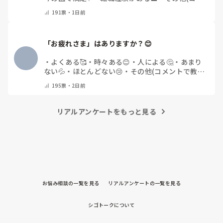
ントで教えてください)
191
票・
1日前
「お疲れさま」はありますか？😊
・
よくある🥰
・
時々ある😊
・
人による🤔
・
あまり
ない💦
・
ほとんどない😢
・
その他(コメントで教え
てください)
195
票・
2日前
リアルアンケートをもっと見る
お悩み相談の一覧を見る
リアルアンケートの一覧を見る
シゴトークについて