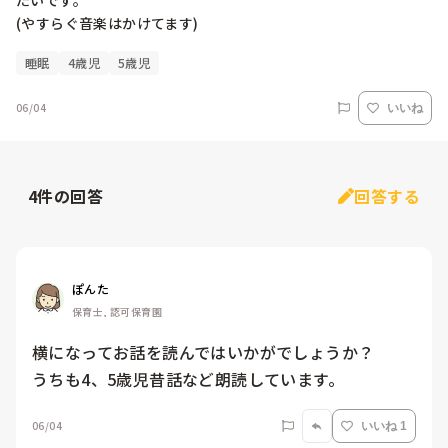
たいです。

(やすらぐ音楽はかけてます)
睡眠
4歳児
5歳児
06/04
いいね
4
件の回答
回答する
ぽんた
保育士, 認可保育園
横になってお話を読んではいかがでしょうか？

うちも4、5歳児昔話など朗読しています。
06/04
いいね 1