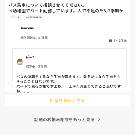
バス乗車について相談させてください。

今幼稚園でパート勤務しています。人で不足のため2学期か
らはバスにも乗ってほしいと言われてます。同じパートの先
パート
幼稚園教諭
生は、バスに乗るならバス手当がないといけないと言い、結
果的にそう言うことを言わない私にバス乗車の話がやってき
 macomi
ました。バスに乗る場合はバス手当があるものなのでしょう
幼稚園教諭, 幼稚園
か？？？
4
・
7日前
ぽんた
保育士, 保育園
バスの運転をするなら手当が貰えます。乗るだけなら手当をも
らったことはないです。

パートで乗るの嫌ですよね。。上手くお断りできると良いです
ね。。。
回答をもっと見る
話題のお悩み相談をもっと見る