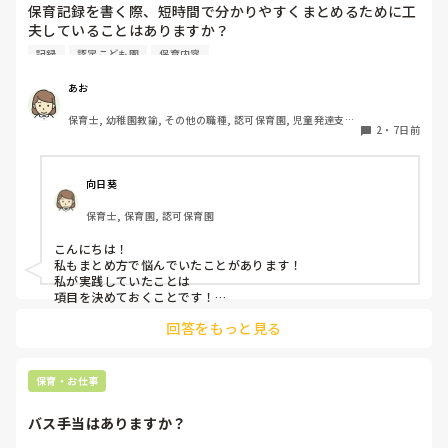
子どもってすごい力を持っているので自分のことをわかってく
保育記録を書く際、短時間で分かりやすくまとめるために工
れるいつも寄り添ってくれるとわかってくれる先生の話は聞い
夫していることはありますか？

てくれると思いますよ。なので手遊びや隙間時間に子どもの気
観察したことが多い日は、どのように優先順位をつけて記録
持ちを惹きつけるゲームなど保育のレパートリーがたくさんあ
記録
認定こども園
保育内容
していますか？

ると助けられます。

子ども達は楽しそうと思ったところに集まったり気持ちを集中
みなさんの方法を教えていただきたいです！
あお
させたり話を聞いてくれると思うので先生自身楽しく保育して
くださいね。

保育士, 幼稚園教諭, その他の職種, 認可保育園, 児童発達支援
2
・
7日前
綺麗事ばかり言いましたが実際の現場は戦場ですよね（ ; ; ）
施設, その他の職場, 管理職
プライベートではゆっくり休んでくださいね。
向日葵
保育士, 保育園, 認可保育園
こんにちは！

私もまとめ方で悩んでいたことがあります！

私が実践していたことは

項目を決めておくことです！

年齢で大体の発達や活動は決まっていると思うので💡

回答をもっと見る
例えば

・トイトレの進み方

・食事

・どんな遊びが好きか苦手か

保育・お仕事
などです！

バス手当はありますか？
それに加えて

その月に気になったことを付け加えるようにしていました！