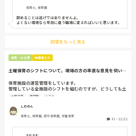
もう何も言わずに

保育士, 保育園
子どもの言いなりになればいいんだね

などいう意見で…

辞めることは逃げではありませんよ。

よくない環境なら早目に違う職場に変えればいいと思います。
上の先生に相談することは難しそうです。

主任は同じ考えですし、園長は不在のことが多いです。

回答をもっと見る
最後の職場にしようと思っていましたが

正直苦しい。

辞めることは逃げ、と、過去辞めた人も何年も言われ続けて
保育・お仕事
👑殿堂入り
土曜保育のシフトについて。現場の方の率直な意見を伺いた
いです。
保育施設の運営管理をしています。

管理している全施設のシフトを組むのですが、どうしても土
曜保育だけは入れる方が少なく、いつも苦労しています。

土曜保育
管理職
シフト
応募の段階では皆、月1〜2回の土曜出勤があることに同意し
て入職しているはずですが、いざ勤務が始まると一日も土曜
しののん
出勤が出来ない方ばかりです。

保育士, 保育園, 認可保育園, 学童保育
31
・
12/22
そこで、

①土曜日の希望休は2日まで、と制限をかける

②毎月、必ず土曜保育に入ることのできる日を1日だけピッ
たむたむ