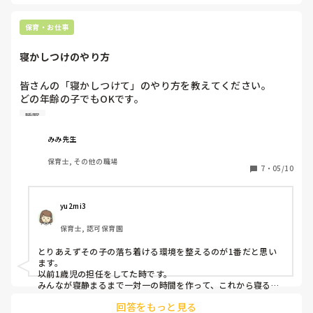
保育・お仕事
寝かしつけのやり方
皆さんの「寝かしつけて」のやり方を教えてください。

どの年齢の子でもOKです。

睡眠
できたら、落ちつかきのない子といった、寝かしつけるのが
難しい子へ寝かせ方を教えてほしいです。

みみ先生
保育士, その他の職場
対象年齢児と、「寝かしつけて」の方法を明記してもらえる
7
・
05/10
と嬉しいです。

よろしくお願いいたします。
yu2mi3
保育士, 認可保育園
とりあえずその子の落ち着ける環境を整えるのが1番だと思い
ます。

以前1歳児の担任をしてた時です。

みんなが寝静まるまで一対一の時間を作って、これから寝る時
間ということを認識させることから始めました。その子は目覚
回答をもっと見る
めると他の子に登ったりするなど、どうしていくべきか悩むこ