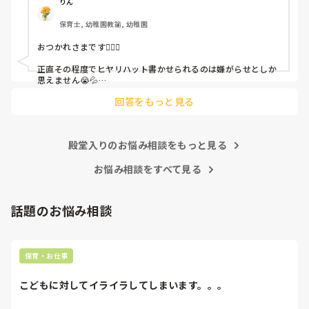
呼ばれて一緒に対策を考えさせられること多数

りん
保育士, 幼稚園教諭, 幼稚園
これだけで30〜40分拘束されて辛いです

おつかれさまです🙇🏻‍♀️

皆さんの園はどうですか?
正直その程度でヒヤリハット書かせられるのは嫌がらせとしか
思えません😭💦

他の先生方も同様のことをされているのでしょうか？

回答をもっと見る
あまりご無理されませんよう…😢
殿堂入りのお悩み相談をもっと見る
お悩み相談をすべて見る
話題のお悩み相談
保育・お仕事
こどもに対してイライラしてしまいます。。。