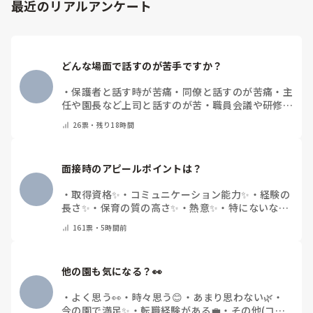
最近のリアルアンケート
どんな場面で話すのが苦手ですか？
・
保護者と話す時が苦痛
・
同僚と話すのが苦痛
・
主
任や園長など上司と話すのが苦
・
職員会議や研修場
面で話すのが苦
・
話すことは苦痛じゃない♡
・
その
26
票・
残り18時間
他(コメントで教えてください)
面接時のアピールポイントは？
・
取得資格✨
・
コミュニケーション能力✨
・
経験の
長さ✨
・
保育の質の高さ✨
・
熱意✨
・
特にないな
・
その他(コメントで教えて下さい)
161
票・
5時間前
他の園も気になる？👀
・
よく思う👀
・
時々思う😊
・
あまり思わない🌿
・
今の園で満足✨
・
転職経験がある💼
・
その他(コメ