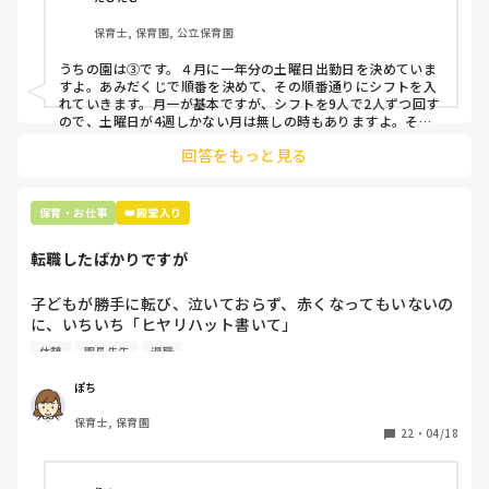
クアップしてもらう

保育士, 保育園, 公立保育園
③仮シフトが出た時、土曜出勤が難しければ自身で代わりの
人を交渉して見つけてもらう

うちの園は③です。４月に一年分の土曜日出勤日を決めていま
すよ。あみだくじで順番を決めて、その順番通りにシフトを入
上記のいずれかの対策を取り入れることを考えています。

れていきます。月一が基本ですが、シフトを9人で2人ずつ回す
ので、土曜日が4週しかない月は無しの時もありますよ。その
土曜日が出られない人は、同じシフト時間の人と自分で交代し
是非、現場の方の意見をお聞かせください。
回答をもっと見る
て貰い、主任に報告してます。
保育・お仕事
👑殿堂入り
転職したばかりですが
子どもが勝手に転び、泣いておらず、赤くなってもいないの
に、いちいち「ヒヤリハット書いて」

と書かされ

休憩
園長先生
退職
休憩時間に書くしかなく、辛いです

（そう言う本人は書かない）

ぽち
保育士, 保育園
しかも、上司に↑この内容でも

22
・
04/18
「どうしたらなくせるか」

ちゃんと考えて対策を練って書き込むようにと。
