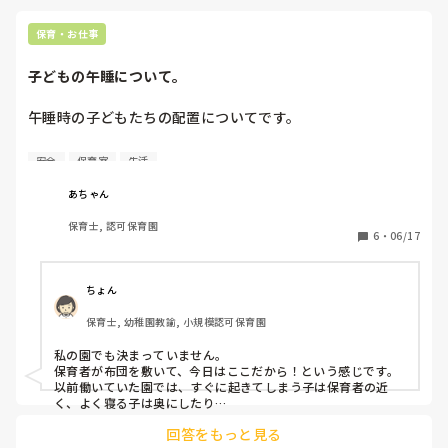
保育・お仕事
子どもの午睡について。
午睡時の子どもたちの配置についてです。

子どもたちが寝る場所は決めていますか？

安全
保育室
生活
前職の園はしっかり決まっていたのですが、

今の園は全く決まっていません。

あちゃん
なので、毎度「〇〇くんの横がいい、〇〇ちゃんの横は嫌
保育士, 認可保育園
だ」と言う子がいます。

6
・
06/17
私的には定位置が落ち着くんじゃないかなと思っているの
で、ソワソワしてしまう子や、家庭環境などで情緒が落ち着
ちょん
かない子などには、いつもと同じ場所にコットを敷きそこで
保育士, 幼稚園教諭, 小規模認可保育園
寝られるようにしています。

私の園でも決まっていません。

みなさんの園はどうでしょうか？
保育者が布団を敷いて、今日はここだから！という感じです。

以前働いていた園では、すぐに起きてしまう子は保育者の近
く、よく寝る子は奥にしたり

喋る子同士は離すように布団の位置を決めていました。
回答をもっと見る