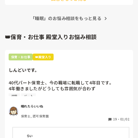
室が1つしかなく、中々難しいです。

ちなみに散歩でたくさん体を動かしてもめちゃくちゃげんき
です。

「睡眠」のお悩み相談をもっと見る
事務所があるのでそこで過ごしてもらうのが良いのか…。現
👑保育・お仕事 殿堂入りお悩み相談
在、職員でどうするか話し合い中なのですが、他の先輩方は
午睡を嫌がる子どもにどういった工夫をしていたかなどアド
バイスをお願いしたく投稿しました。

保育・お仕事
👑殿堂入り
辛口コメントはご遠慮下さい。

よろしくお願いします。

しんどいです。
40代パート保育士、今の職場に転職して4年目です。

4年働きましたがどうしても雰囲気が合わず

退職しようと思っています。

退職
パート
周りの職員は、勤続10年以上から何十年という先生がほとん
晴れたらいいね
どです。

保育士, 認可保育園
保護者子どもの愚痴悪口が多く、

19
・
01/02
子どもの前でも

今で言う不適切保育も　

仕方ないよね

らい