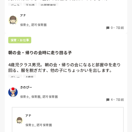
赤ちゃん訪問を主にするようですが、園勤務ではなく、保育
パート
正社員
幼稚園教諭
士の資格を使われている方いたら教えて頂きたいです。

よろしくお願いします。
アナ
保育士, 認可保育園
0
・
7日前
保育・お仕事
朝の会・帰りの会時に走り回る子
4歳児クラス男児。朝の会・帰りの会になると部屋中を走り
回る、服を脱ぎだす、他の子にちょっかいを出します。

私が主担任、もう一人補助の先生がいますが、補助の先生は
グレー
4歳児
他にもクラス内に要支援児数名おり、そちらの対応で精一杯
です。

きのぴー
私がその子の対応をしているとクラス全体の流れが止まって
保育士, 保育園, 認可保育園
しまい、クラス全体が落ち着かなくなってしまう。別スペー
4
・
7日前
スを設けましたが、そこにいることを拒み余計に興奮状態と
なる…という悪循環に陥ってしまっています。

何か少しでも良い方法はないかなと悩み、ここで相談させて
アナ
保育士, 認可保育園