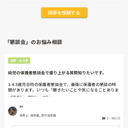
回答を投稿する
「懇談会」のお悩み相談
保育・お仕事
幼児の保護者懇談会で盛り上がる質問知りたいです。
3.4.5歳児合同の保護者懇談会で、最後に保護者の懇談の時
間があります。いつも「聞きたいことや気になることありま
すか？」と聞いてもどの保護者も何も言わず沈黙が続いてし
保護者会
懇談会
幼児
まうことが多いので、こちらから質問を投げかけてそれにつ
いてお話してもらおうかなと思っています。

ao
何かいい話題、盛り上がる質問など教えていただきたいです
保育士, 保育園, 認可保育園
3
・
06/10