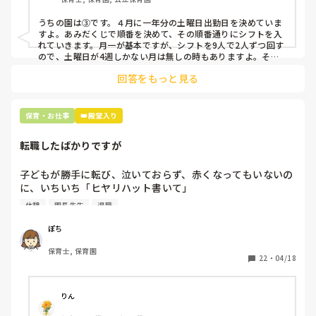
③仮シフトが出た時、土曜出勤が難しければ自身で代わりの
人を交渉して見つけてもらう

うちの園は③です。４月に一年分の土曜日出勤日を決めていま
すよ。あみだくじで順番を決めて、その順番通りにシフトを入
上記のいずれかの対策を取り入れることを考えています。

れていきます。月一が基本ですが、シフトを9人で2人ずつ回す
ので、土曜日が4週しかない月は無しの時もありますよ。その
土曜日が出られない人は、同じシフト時間の人と自分で交代し
是非、現場の方の意見をお聞かせください。
回答をもっと見る
て貰い、主任に報告してます。
保育・お仕事
👑殿堂入り
転職したばかりですが
子どもが勝手に転び、泣いておらず、赤くなってもいないの
に、いちいち「ヒヤリハット書いて」

と書かされ

休憩
園長先生
退職
休憩時間に書くしかなく、辛いです

（そう言う本人は書かない）

ぽち
保育士, 保育園
しかも、上司に↑この内容でも

22
・
04/18
「どうしたらなくせるか」

ちゃんと考えて対策を練って書き込むようにと。

呼ばれて一緒に対策を考えさせられること多数

りん