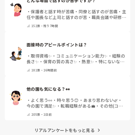
どんな場面で話すのが苦手ですか？
・
保護者と話す時が苦痛
・
同僚と話すのが苦痛
・
主
任や園長など上司と話すのが苦
・
職員会議や研修場
面で話すのが苦
・
話すことは苦痛じゃない♡
・
その
152
票・
残り7時間
他(コメントで教えてください)
面接時のアピールポイントは？
・
取得資格✨
・
コミュニケーション能力✨
・
経験の
長さ✨
・
保育の質の高さ✨
・
熱意✨
・
特にないな
・
その他(コメントで教えて下さい)
181
票・
16時間前
他の園も気になる？👀
・
よく思う👀
・
時々思う😊
・
あまり思わない🌿
・
今の園で満足✨
・
転職経験がある💼
・
その他(コメ
ントで教えてください)
205
票・
1日前
リアルアンケートをもっと見る