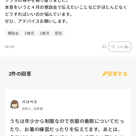
クラスの様子を振り返りました。

本音をいうと４月の懇談会で伝えたいことなどがほとんどなく
どうすればいいのか悩んでいます。

ぜひ、アドバイスお願いします。
懇談会
3歳児
2歳児
担任
04/09
いいね
2
件の回答
回答する
ペコペコ
保育士, 保育園
うちは年少から制服なので衣服の着脱についてだっ
たり、お箸の練習だったりを伝えてます。あとは、