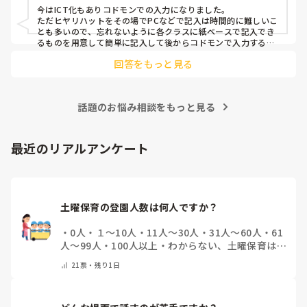
今はICT化もありコドモンでの入力になりました。

ただヒヤリハットをその場でPCなどで記入は時間的に難しいこ
とも多いので、忘れないように各クラスに紙ベースで記入でき
るものを用意して簡単に記入して後からコドモンで入力するよ
うになりました。
回答をもっと見る
話題のお悩み相談をもっと見る
最近のリアルアンケート
土曜保育の登園人数は何人ですか？
・
0人
・
１～10人
・
11人～30人
・
31人～60人
・
61
人～99人
・
100人以上
・
わからない、土曜保育はな
い
・
その他(コメントで教えて下さい)
21
票・
残り1日