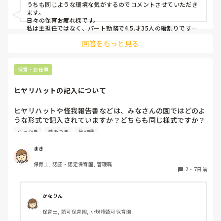
うちも同じような環境な気がするのでコメントさせていただき
ます。

日々の保育お疲れ様です。

私は主担任ではなく、パート勤務で4.5.才35人の縦割りです。

回答をもっと見る
うちも要支援児が数名おり、朝の集まりで立って歌を歌うのに
も難しく、今はまず椅子に座らせて落ち着き、歌う時は椅子の
前で立って歌っています。

立ちましょうの合図で立つかどうかはそれぞれで、したくない
保育・お仕事
という子どもは今はうたの時間だから立たなくてもいいから座
っていてね。と話をし、それを5月頃から続けていくうちに走
ヒヤリハットの記入について
り回る子どもは減りました。

あっちにもこっちにも走り回る子がいると1人では対応出来な
いですよね。。

ヒヤリハットや怪我報告書などは、みなさんの園ではどのよ
要支援児とも関係が出来、私といることが安全基地と思ってく
うな形式で記入されていますか？どちらも同じ様式ですか？
れと、自分のもとに帰ってきてくれるので、少し落ち着いたか
園の経営者が変わったため、様式を変える…みたいになって
とも思います。

引っかき
噛みつき
管理職
いるのですが、どのようにするか悩んでいます。
保育士不足の中、要支援児がふえ、法的にはクリアしていても
手が足りないですよね。

まき
メンタルやられないようにリフレッシュしながら頑張りましょ
うね。
保育士, 認証・認定保育園, 管理職
2
・
7日前
かなりん
保育士, 認可保育園, 小規模認可保育園