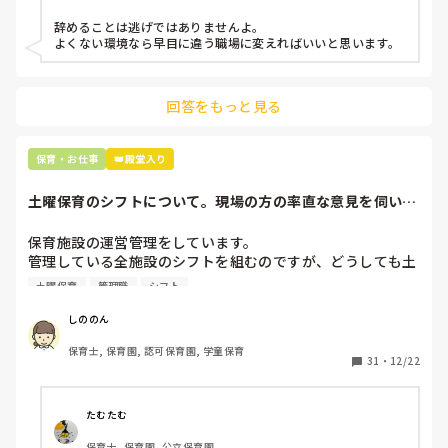
などいう意見で…

辞めることは逃げではありませんよ。

よくない環境なら早目に違う職場に変えればいいと思います。
上の先生に相談することは難しそうです。

主任は同じ考えですし、園長は不在のことが多いです。

回答をもっと見る
最後の職場にしようと思っていましたが

正直苦しい。

辞めることは逃げ、と、過去辞めた人も何年も言われ続けて
保育・お仕事
👑殿堂入り
土曜保育のシフトについて。現場の方の率直な意見を伺いた
いです。
保育施設の運営管理をしています。

管理している全施設のシフトを組むのですが、どうしても土
曜保育だけは入れる方が少なく、いつも苦労しています。

土曜保育
管理職
シフト
応募の段階では皆、月1〜2回の土曜出勤があることに同意し
て入職しているはずですが、いざ勤務が始まると一日も土曜
しののん
出勤が出来ない方ばかりです。

保育士, 保育園, 認可保育園, 学童保育
31
・
12/22
そこで、

①土曜日の希望休は2日まで、と制限をかける

②毎月、必ず土曜保育に入ることのできる日を1日だけピッ
たむたむ
クアップしてもらう

保育士, 保育園, 公立保育園