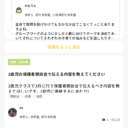
かなりん
保育士, 認可保育園, 小規模認可保育園
全体で質問を投げかけてもなかなか出てこなくてっことありま
すよね。

グループワークのように少し少人数に分けてテーマを決めてお
いてそれについてそれぞれの子育ての悩みなどを話したりする
のはどうでしょうか？

回答をもっと見る
そこに保育者がそれぞれ周って話を聞いたりというのもいいと
思います。保護者同士のコミュニケーションも取れたりできる
かなと。
保育・お仕事
2歳児の保護者懇談会で伝える内容を教えてください
2歳児クラスで3月に行う保護者懇談会で伝えるべき内容を教
えてほしいです。(幼児に進級するにあたり)
懇談会
内容
幼児
ao
保育士, 保育園, 認可保育園
1
・
01/23