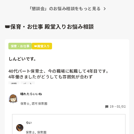
いという姿勢は保護者の方に伝わってると思いますよ！言葉じ
「懇談会」のお悩み相談をもっと見る
ゃなく人柄ですよ！
👑保育・お仕事 殿堂入りお悩み相談
保育・お仕事
👑殿堂入り
しんどいです。
40代パート保育士、今の職場に転職して4年目です。

4年働きましたがどうしても雰囲気が合わず

退職しようと思っています。

退職
パート
周りの職員は、勤続10年以上から何十年という先生がほとん
晴れたらいいね
どです。

保育士, 認可保育園
保護者子どもの愚痴悪口が多く、

19
・
01/02
子どもの前でも

今で言う不適切保育も　

仕方ないよね

らい
もう何も言わずに

保育士, 保育園
子どもの言いなりになればいいんだね
