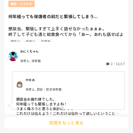
雑談・つぶやき
何年経っても保護者の前だと緊張してしまう...
懇談会、緊張しすぎて上手く話せなかったぁぁぁ。

終了して子ども達と給食食べてから「あー。あれも話せばよ
かったなぁ...」と脳内で反省会開いてました笑

懇談会
発表会
保護者
１０年以上保育士してるけど、やっぱり懇談会は緊張するー
泣

おにくちゃん
スラスラ話せる先生が羨ましい泣

保育士, 保育園
2
・
12/17
かのみ
保育士, 認証・認定保育園
懇談会お疲れ様でした。

何年経っても緊張しますよね！

うまく喋ろうと思うと余計に、、、

これだけは伝えよう！これだけは伝わって欲しいということが
一つでも保護者に伝われば100点だと思いますよ！！

回答をもっと見る
実際に保護者として聞いていてふんふんって思っても一年後に
忘れてしまうことばかり、、、

自分らしく気持ちを伝えるだけで十分だと思いますし、伝えた