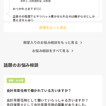
保育士, 幼稚園教諭, 幼稚園
これだけで30〜40分拘束されて辛いです

おつかれさまです🙇🏻‍♀️

皆さんの園はどうですか?
正直その程度でヒヤリハット書かせられるのは嫌がらせとしか
思えません😭💦

他の先生方も同様のことをされているのでしょうか？

回答をもっと見る
あまりご無理されませんよう…😢
殿堂入りのお悩み相談をもっと見る
お悩み相談をすべて見る
話題のお悩み相談
保育・お仕事
会計年度任用で働かれている方いますか？
会計年度任用として働いていらっしゃる方いますか？

先日保育士として会計年度任用の募集がありました。
