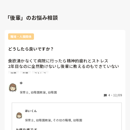
「後輩」のお悩み相談
職場・人間関係
どうしたら良いですか？
食欲湧かなくて病院に行ったら精神的疲れとストレス

2年目なのに全然動けないし後輩に教えるのもできていない
自分　

後輩
先輩
ストレス
保育士向いてないのでしょうか　

こんな先輩は嫌だろうなと思ってしまい、ネガティブになっ
ゆ
ていてどうしたら良いでしょうか。もう何もかもわかりませ
保育士, 幼稚園教諭, 幼稚園
ん
4
・
12/09
ほいくん
保育士, 幼稚園教諭, その他の職種, 幼稚園
お疲れ様です。
