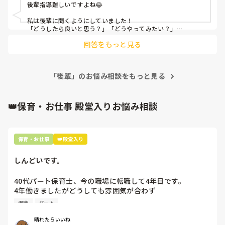
後輩指導難しいですよね😂

※夕方の時間帯なので、その次の活動でおやつや昼食や午睡
があるわけでなく室内遊びをしている合間に行っています。
私は後輩に聞くようにしていました！

「どうしたら良いと思う？」「どうやってみたい？」

時間に追われているわけでないので個別で対応する時間はた
聞いているうちに、後輩の考えも分かってきます！

っぷりあるのに、担任達はいつも急かせか急げ急げという雰
回答をもっと見る
囲気ですごくやりづらいです。

はじめは、なかなか答えも出せず悩んでいた子もいました。

こちらから答えは伝えず、選択肢をいくつか用意して後輩自身
※24.5人クラスに対して担任4人で

に決めてもらうことを繰り返しているうちに、自分で考えて答
「後輩」のお悩み相談をもっと見る
夕方の時間帯は10人前後に担任1オア2人＋フリーが1オア2
えを出せるようになっていました。

人　で計3人はいます。ただ、配慮が必要な子が4人くらい夕
後輩さんが自信をもって保育できる日がくることを祈っていま
方まで残ります。
す！

👑保育・お仕事 殿堂入りお悩み相談
そして、めるさんのように後輩のことまで考えられる素敵な保
育士さんはなかなかいません！

めるさんも自信を持って過ごしてくださいね！！
保育・お仕事
👑殿堂入り
しんどいです。
40代パート保育士、今の職場に転職して4年目です。

4年働きましたがどうしても雰囲気が合わず

退職しようと思っています。

退職
パート
周りの職員は、勤続10年以上から何十年という先生がほとん
晴れたらいいね