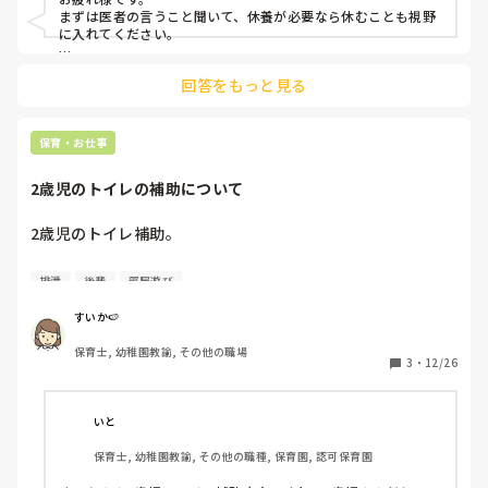
まずは医者の言うこと聞いて、休養が必要なら休むことも視野
に入れてください。

向いている、向いていないはもちろん人によってありますが、
回答をもっと見る
１番大切なのは、子どもと過ごす日々に幸せを感じるかどうか
だと、私は思います。

そりゃあ、キレイ事言えば、「子どもたちのために」なのでし
保育・お仕事
ょうが、それ以前に自分自身が幸せで満たされていて、心身と
もに余裕がなかったら、人に優しくできません。

2歳児のトイレの補助について
他の職員も、子どもだって関係ない。まずはあなた自身が笑顔
でいてほしい。

2歳児のトイレ補助。

そのためにはまずゆっくり休むことが必要だと医者は言ったん
フリーでクラスの手伝いに入る時に、担任から「先生、トイ
じゃないかなー？？

排泄
後輩
部屋遊び
レに子どもたち送るから様子見て」とお願いされるのです
あなたのための人生を、あなたが生きてください！

が、正直一人では人数が多過ぎて子どもたちの様子が全く一
すいか🍉
人ひとり見れません。しかも、立ち便器の男の子もまだあま
偉そうにすみません💦
保育士, 幼稚園教諭, その他の職場
りいなくほぼ全員が個室なので余計に見れません。中にはま
3
・
12/26
だ個別でオムツからパンツに移行途中のトイトレの子もいる
のでじっくりと一対一で付き合ってあげたいのに続々と送ら
れます。しかも、スリッパを放り投げて遊ぶ子や便器に入れ
いと
ようとする子、トイレットペーパーをぐるぐると遊ぶ子それ
保育士, 幼稚園教諭, その他の職種, 保育園, 認可保育園
につられて真似する子等がいます。続々と送るにしても配慮
が必要な子は時間差で送るとか、トイトレ中の子は職員が別