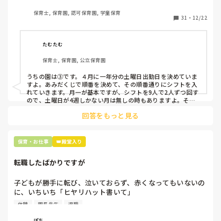
出勤が出来ない方ばかりです。

保育士, 保育園, 認可保育園, 学童保育
31
・
12/22
そこで、

①土曜日の希望休は2日まで、と制限をかける

②毎月、必ず土曜保育に入ることのできる日を1日だけピッ
たむたむ
クアップしてもらう

保育士, 保育園, 公立保育園
③仮シフトが出た時、土曜出勤が難しければ自身で代わりの
人を交渉して見つけてもらう

うちの園は③です。４月に一年分の土曜日出勤日を決めていま
すよ。あみだくじで順番を決めて、その順番通りにシフトを入
上記のいずれかの対策を取り入れることを考えています。

れていきます。月一が基本ですが、シフトを9人で2人ずつ回す
ので、土曜日が4週しかない月は無しの時もありますよ。その
土曜日が出られない人は、同じシフト時間の人と自分で交代し
是非、現場の方の意見をお聞かせください。
回答をもっと見る
て貰い、主任に報告してます。
保育・お仕事
👑殿堂入り
転職したばかりですが
子どもが勝手に転び、泣いておらず、赤くなってもいないの
に、いちいち「ヒヤリハット書いて」

と書かされ

休憩
園長先生
退職
休憩時間に書くしかなく、辛いです

（そう言う本人は書かない）

ぽち