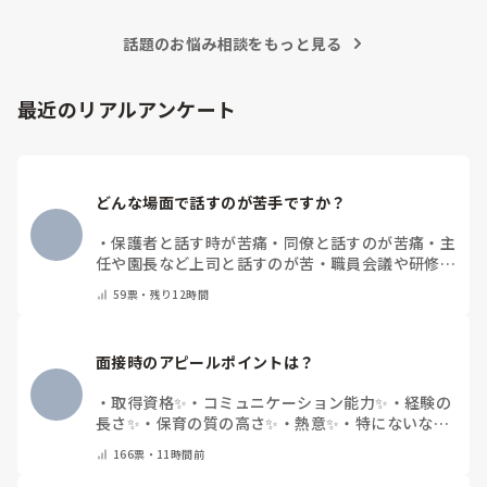
話題のお悩み相談をもっと見る
最近のリアルアンケート
どんな場面で話すのが苦手ですか？
・
保護者と話す時が苦痛
・
同僚と話すのが苦痛
・
主
任や園長など上司と話すのが苦
・
職員会議や研修場
面で話すのが苦
・
話すことは苦痛じゃない♡
・
その
59
票・
残り12時間
他(コメントで教えてください)
面接時のアピールポイントは？
・
取得資格✨
・
コミュニケーション能力✨
・
経験の
長さ✨
・
保育の質の高さ✨
・
熱意✨
・
特にないな
・
その他(コメントで教えて下さい)
166
票・
11時間前