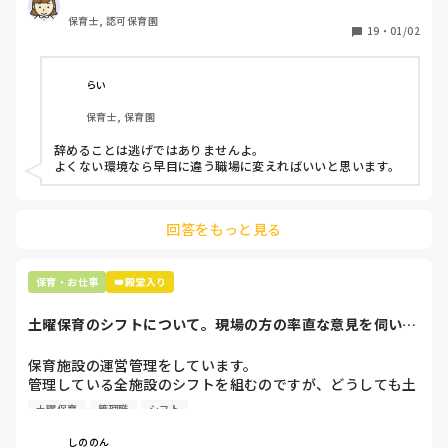
どです。

保育士, 認可保育園
保護者子どもの愚痴悪口が多く、

19
・
01/02
子どもの前でも

今で言う不適切保育も　

仕方ないよね

らい
もう何も言わずに

保育士, 保育園
子どもの言いなりになればいいんだね

などいう意見で…

辞めることは逃げではありませんよ。

よくない環境なら早目に違う職場に変えればいいと思います。
上の先生に相談することは難しそうです。

主任は同じ考えですし、園長は不在のことが多いです。

回答をもっと見る
最後の職場にしようと思っていましたが

正直苦しい。

辞めることは逃げ、と、過去辞めた人も何年も言われ続けて
保育・お仕事
👑殿堂入り
土曜保育のシフトについて。現場の方の率直な意見を伺いた
いです。
保育施設の運営管理をしています。

管理している全施設のシフトを組むのですが、どうしても土
曜保育だけは入れる方が少なく、いつも苦労しています。

土曜保育
管理職
シフト
応募の段階では皆、月1〜2回の土曜出勤があることに同意し
て入職しているはずですが、いざ勤務が始まると一日も土曜
しののん