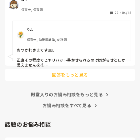
保育士, 保育園
しかも、上司に↑この内容でも

22
・
04/18
「どうしたらなくせるか」

ちゃんと考えて対策を練って書き込むようにと。

呼ばれて一緒に対策を考えさせられること多数

りん
保育士, 幼稚園教諭, 幼稚園
これだけで30〜40分拘束されて辛いです

おつかれさまです🙇🏻‍♀️

皆さんの園はどうですか?
正直その程度でヒヤリハット書かせられるのは嫌がらせとしか
思えません😭💦

他の先生方も同様のことをされているのでしょうか？

回答をもっと見る
あまりご無理されませんよう…😢
殿堂入りのお悩み相談をもっと見る
お悩み相談をすべて見る
話題のお悩み相談