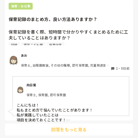
子どもにも感情があるし、行動にら理由があると思うのでイラ
保育・お仕事
っとした時は一旦落ち着いて、どうしてこの子はこのような表
現をするのかな？と考えられるといいですね！

保育記録のまとめ方、良い方法ありますか？
子どもを1人の人間として見ること保育者として大切な姿勢だ
と思っています。

子どもってすごい力を持っているので自分のことをわかってく
保育記録を書く際、短時間で分かりやすくまとめるために工
れるいつも寄り添ってくれるとわかってくれる先生の話は聞い
夫していることはありますか？

てくれると思いますよ。なので手遊びや隙間時間に子どもの気
観察したことが多い日は、どのように優先順位をつけて記録
持ちを惹きつけるゲームなど保育のレパートリーがたくさんあ
記録
認定こども園
保育内容
していますか？

ると助けられます。

子ども達は楽しそうと思ったところに集まったり気持ちを集中
みなさんの方法を教えていただきたいです！
あお
させたり話を聞いてくれると思うので先生自身楽しく保育して
くださいね。

保育士, 幼稚園教諭, その他の職種, 認可保育園, 児童発達支援
2
・
8日前
綺麗事ばかり言いましたが実際の現場は戦場ですよね（ ; ; ）
施設, その他の職場, 管理職
プライベートではゆっくり休んでくださいね。
向日葵
保育士, 保育園, 認可保育園
こんにちは！

私もまとめ方で悩んでいたことがあります！

私が実践していたことは

項目を決めておくことです！

年齢で大体の発達や活動は決まっていると思うので💡

回答をもっと見る
例えば

・トイトレの進み方
