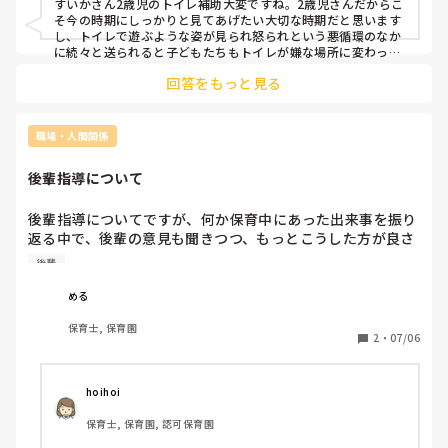
すいかさん2歳児のトイレ補助大変ですね。2歳児さんだからこ
で付き添うとか色々方法はあるのに、いつも続々と送ってき
そ今の時期にしっかりと見てあげたい大切な時期だと思います
ます。

し、トイレで遊ぶような姿が見られ怒られという悪循環のなか
に続々と送られると子どもたちもトイレが嫌な場所に変わって
しまうこともあるかもしれませんね‥主担任の先生方が高圧的
前職で2歳児を持っていた時は現職の半分の人数を二人でじ
回答をもっと見る
な態度の先輩とのことでわたしも過去になかなか意見を言うこ
っくりとトイレの様子を確認しながら見る事が出来たり、ト
とができずにモヤモヤしてしまうことがありました。その先生
イレでサンダルで遊んだりトイレットペーパーを放り投げた
も自分でこうしたいというクラスへの思いもあるだろうし後輩
りぐるぐるとしたり、ほとんどの子が立ち便器ができなかっ
からの意見を受け取ってくれないかもしれません。もしも主幹
職場・人間関係
たりという事がなかったのでとてもスムーズにトイレを済ま
の先生が相談しやすい先生でしたら上の先生に相談してみるの
せる事が出来ていました。恐らく、他の担任達が続々と送っ
もいいかもしれません。保育士の確保ができているのであれば
後輩指導について
少しずつ送ってもらうことですいかさんがおっしゃっているよ
てもとりあえず出来てるのは「〇〇くん！遊ばない！ふさげ
うに少人数でしっかりと見てあげたい、子どもたちも落ち着い
ない！やめて！」と怒鳴りつけてたり、無理矢理個室に座ら
た環境のなかで排泄できますもんね少しでも子どもたちにとっ
後輩指導についてですが、何か保育中にあった出来事を振り
せたりしてるからだと思います。（部屋で同様な声掛けをし
ても先生にとっても過ごしやすい環境になりますように‥
返る中で、後輩の意見も聞きつつ、もっとこうした方が良さ
て言う事を聞かせるような保育をしているので）でも、私自
そう！アドバイスをするのですが、「すみません、私が悪か
身はやはり子ども達が「おしっこうまくいったねよかった
後輩
ったです」と自分を否定するようなマイナス思考になってし
ね」と一緒に喜ぶ様子を見たいですし、一対一で向き合って
まうんです。

あげたいと感じます。

める
私自身も言い方を気を付けたり怒ったり責めたりしないよう
ただ、転職してまだ1年未満で、そのクラスの主担任が7.8個
保育士, 保育園
にはしているのですが、どうしても悲観的になってしまって
上の先輩なのですが、後輩に対してかなり高圧的な態度です
2
・
07/06
います。

ごく意見を言いづらく、「トイトレのこの様子をしっかりと
こういう後輩との関わり方や伝え方で何かいい方法や経験者
見てあげたいから時間差で送ってほしい」「つられてしまう
はいらっしゃいませんか？
子もトイレに影響が出てるので、配慮が必要な子は最後の方
hoihoi
に声掛けしてほしい」と伝えたいのですが未だに言えてませ
保育士, 保育園, 認可保育園
ん。
