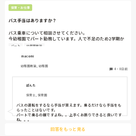
・食事

・どんな遊びが好きか苦手か

保育・お仕事
などです！

バス手当はありますか？
それに加えて

その月に気になったことを付け加えるようにしていました！
バス乗車について相談させてください。

今幼稚園でパート勤務しています。人で不足のため2学期か
らはバスにも乗ってほしいと言われてます。同じパートの先
パート
幼稚園教諭
生は、バスに乗るならバス手当がないといけないと言い、結
果的にそう言うことを言わない私にバス乗車の話がやってき
 macomi
ました。バスに乗る場合はバス手当があるものなのでしょう
幼稚園教諭, 幼稚園
か？？？
4
・
8日前
ぽんた
保育士, 保育園
バスの運転をするなら手当が貰えます。乗るだけなら手当をも
らったことはないです。

パートで乗るの嫌ですよね。。上手くお断りできると良いです
ね。。。
回答をもっと見る