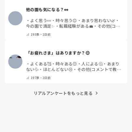
他の園も気になる？👀
・
よく思う👀
・
時々思う😊
・
あまり思わない🌿
・
今の園で満足✨
・
転職経験がある💼
・
その他(コメ
ントで教えてください)
193
票・
1日前
「お疲れさま」はありますか？😊
・
よくある🥰
・
時々ある😊
・
人による🤔
・
あまり
ない💦
・
ほとんどない😢
・
その他(コメントで教え
てください)
197
票・
2日前
リアルアンケートをもっと見る