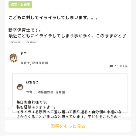
保育・お仕事
こどもに対してイライラしてしまいます。。。
新卒保育士です。

最近こどもにイライラしてしまう事が多く、このままだと子
どもが嫌いになってしまうんじゃないかと怖くなる時があり
正社員
保育士
ます。今は、イライラすることはあっても結局はかわいいし
だいすきだなと思います。ですが、4月に比べると、子ども
新卒
に対してイライラしてしまう事が増えてきました。何度注意
保育士, 認可保育園
しても言うことを聞いてくれなかったり、逆に自分の指示が
2
・
7日前
通らない焦りからくる自分へのイラつきなど、いろんな感情
があります。今はフリーとして色々なクラスに入らせて貰っ
ていますが、幼児クラスに入ると余計イライラしてしまう回
はちみつ
数がふえてしまいます。皆さんはこどもに対してイライラし
保育士, 幼稚園教諭, 保育園
てしまうことはありますか？😿😿
毎日お疲れ様です。

私も経験ありますよー。

イライラする原因って落ち着いて振り返ると自分側の余裕のな
さからくることが多いなと思っています。子どもをこちらの思
うように動かそう(動かさなきゃ)、言うことを聞かせよう(聞か
回答をもっと見る
せなきゃ)などの責任感からや、他の先生方からの視線など気に
なって純粋な可愛い子ども達をコントロールしようとしていた
自分に何度反省したことか。。
