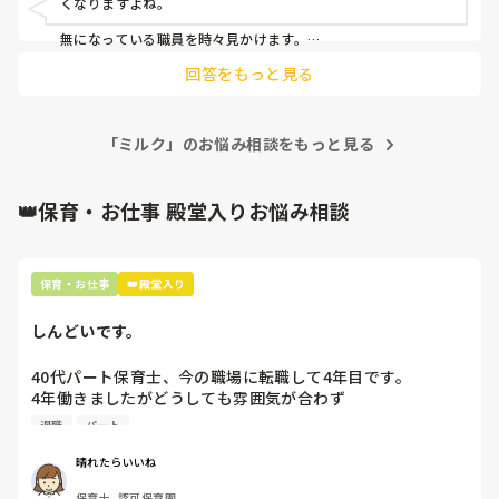
くなりますよね。

見ていてため息でる

無になっている職員を時々見かけます。

できるだけ心を無にしてるけど

回答をもっと見る
絹豆腐さんの園はちょっと思考停止な印象ですね。過去の都合
しんどい

の良いやり方を何も考えず推し進めている。

この炎天下外、普通は外に出られませんが、出さないと「寝な
「ミルク」のお悩み相談をもっと見る
い」「力が有り余る」など大人都合なんですよね。

様々事情でそこで勤務せざるを得ないなら無になって良いと思
います！

👑保育・お仕事 殿堂入りお悩み相談
別のところで気晴らしをしてくださいね。

ご自愛くださ。
保育・お仕事
👑殿堂入り
しんどいです。
40代パート保育士、今の職場に転職して4年目です。

4年働きましたがどうしても雰囲気が合わず

退職しようと思っています。

退職
パート
周りの職員は、勤続10年以上から何十年という先生がほとん
晴れたらいいね
どです。

保育士, 認可保育園