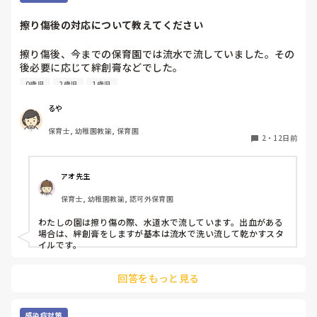
擦り傷後の対応について教えてください
擦り傷後、今までの保育園では流水で流していました。その
後必要に応じて絆創膏などでした。

4月から新しい保育園で勤務しておりますが、水道がある場
0歳児
2歳児
1歳児
所でも清浄綿で拭き、子どもには「消毒しようね」と声をか
けています。

るや
清浄綿は消毒ではないし、水道あるのになぜ清浄綿なの
保育士, 幼稚園教諭, 保育園
か、、聞くタイミングを逃してしまいモヤモヤしたままでい
2
・
12日前
ます。

子どもに安心させるために消毒と言っているのか、、流水で
流した方が不純物が取れるにではないかと思ってしまうので
アオ先生
すが、同じような対応をされているところはありますか？

保育士, 幼稚園教諭, 認可外保育園
わたしの園は擦り傷の際、水道水で流しています。出血がある
場合は、絆創膏をしますが基本は流水で洗い流して乾かすスタ
イルです。
回答をもっと見る
感染症対策