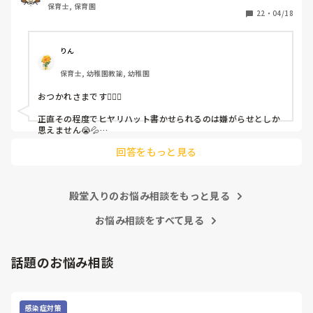
保育士, 保育園
しかも、上司に↑この内容でも

22
・
04/18
「どうしたらなくせるか」

ちゃんと考えて対策を練って書き込むようにと。

呼ばれて一緒に対策を考えさせられること多数

りん
保育士, 幼稚園教諭, 幼稚園
これだけで30〜40分拘束されて辛いです

おつかれさまです🙇🏻‍♀️

皆さんの園はどうですか?
正直その程度でヒヤリハット書かせられるのは嫌がらせとしか
思えません😭💦

他の先生方も同様のことをされているのでしょうか？

回答をもっと見る
あまりご無理されませんよう…😢
殿堂入りのお悩み相談をもっと見る
お悩み相談をすべて見る
話題のお悩み相談
感染症対策