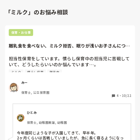
「ミルク」のお悩み相談
保育・お仕事
離乳食を食べない、ミルク拒否、眠りが浅いお子さんについ
て
担当性保育をしています。慣らし保育中の担当児に苦戦して
いて、どうしたらいいのか悩んでいます…。

ミルク
慣らし保育
離乳食
・10ヶ月の女の子で、家庭では完母でミルクはほぼ飲んでこ
なかった。哺乳瓶からは水なら飲む。

みー
→園ではミルクは拒否。一度だけ哺乳瓶から20ml飲んでく
保育士, 公立保育園
れた。スプーン、コップ拒否。白湯も拒否。

4
・
10/22
家庭でも哺乳瓶から飲む練習はしてくれている。

・椅子に座っていられない。家庭では椅子に座る習慣がな
い。ご飯中はあそび食べで、30分くらいかけて園の離乳食の
ひとみ
半分を食べ切る。

保育士, 幼稚園教諭, 幼稚園
→少しでも椅子に座れるよう、その子が好きな音の出るおも
ちゃをそばに置く。椅子から降りてしまったら抱っこで食べ
今年度同じような子が入園してきて、早半年。

させる。数口食べると泣いて拒否。

2ヶ月くらいは苦戦していましたが、急に長く寝るようになっ