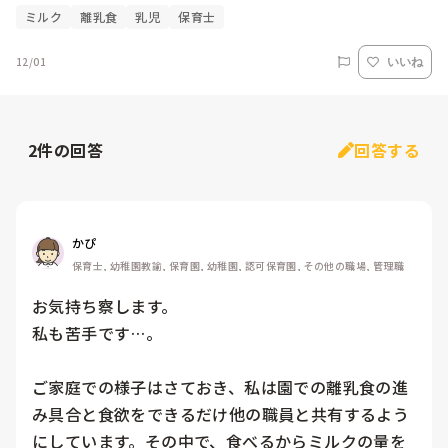
ミルク
離乳食
乳児
保育士
12/01
いいね
2
件の回答
回答する
かぴ
保育士, 幼稚園教諭, 保育園, 幼稚園, 認可保育園, その他の職場, 管理職
お気持ち察します。

私も苦手です…。

ご家庭での様子はさておき、私は園での離乳食の進
み具合と食欲をできるだけ他の職員と共有するよう
にしています。その中で、食べるからミルクの量を