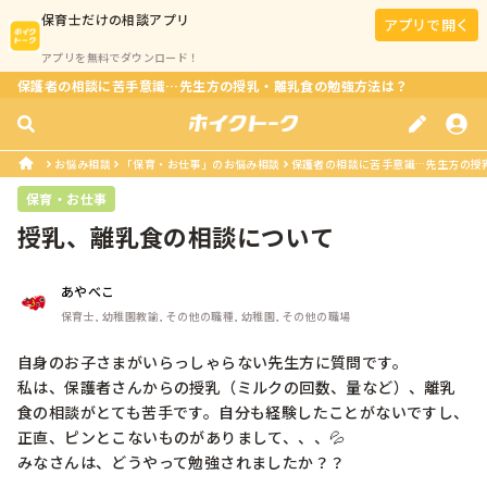
保育士
だけの相談アプリ
アプリで開く
アプリを無料でダウンロード！
保護者の相談に苦手意識…先生方の授乳・離乳食の勉強方法は？
お悩み相談
「保育・お仕事」のお悩み相談
保護者の相談に苦手意識…先生方の授
保育・お仕事
授乳、離乳食の相談について
あやべこ
保育士, 幼稚園教諭, その他の職種, 幼稚園, その他の職場
自身のお子さまがいらっしゃらない先生方に質問です。

私は、保護者さんからの授乳（ミルクの回数、量など）、離乳
食の相談がとても苦手です。自分も経験したことがないですし、
正直、ピンとこないものがありまして、、、💦

みなさんは、どうやって勉強されましたか？？