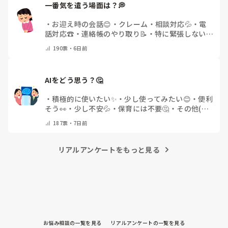
一番気を遣う場面は？💭
・
お迎え時の会話😊
・
クレーム・相談対応💦
・
電
話対応☎️
・
連絡帳のやり取り📝
・
特に緊張しない
🌿
・
その他(コメントで教えてください)
190
票・
6日前
AIをどう思う？🤔
・
積極的に使いたい✨
・
少し使ってみたい😊
・
便利
そう👀
・
少し不安💦
・
保育には不要🤔
・
その他(コ
メントで教えてください)
187
票・
7日前
リアルアンケートをもっと見る
お悩み相談の一覧を見る
リアルアンケートの一覧を見る