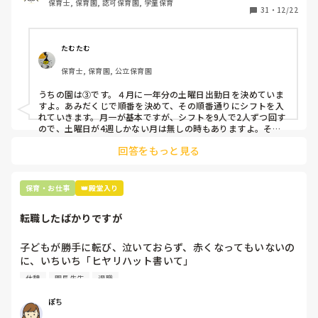
保育士, 保育園, 認可保育園, 学童保育
31
・
12/22
そこで、

①土曜日の希望休は2日まで、と制限をかける

②毎月、必ず土曜保育に入ることのできる日を1日だけピッ
たむたむ
クアップしてもらう

保育士, 保育園, 公立保育園
③仮シフトが出た時、土曜出勤が難しければ自身で代わりの
人を交渉して見つけてもらう

うちの園は③です。４月に一年分の土曜日出勤日を決めていま
すよ。あみだくじで順番を決めて、その順番通りにシフトを入
上記のいずれかの対策を取り入れることを考えています。

れていきます。月一が基本ですが、シフトを9人で2人ずつ回す
ので、土曜日が4週しかない月は無しの時もありますよ。その
土曜日が出られない人は、同じシフト時間の人と自分で交代し
是非、現場の方の意見をお聞かせください。
回答をもっと見る
て貰い、主任に報告してます。
保育・お仕事
👑殿堂入り
転職したばかりですが
子どもが勝手に転び、泣いておらず、赤くなってもいないの
に、いちいち「ヒヤリハット書いて」

と書かされ

休憩
園長先生
退職
休憩時間に書くしかなく、辛いです

（そう言う本人は書かない）

ぽち