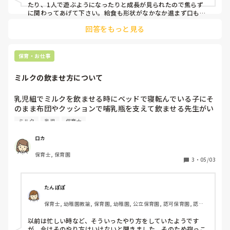
(離乳食の形態が、家庭の方が進んでいた。家庭の形態に合
たり、1人で遊ぶようになったりと成長が見られたので焦らず
わせようにも、園の食材チェックをクリアできていない。家
に関わってあげて下さい。給食も形状がなかなか進まず口も開
かず、少しでも口に入れればおぇっとなっていました。3.4口で
庭では園の形態に合わせて出してくれている

回答をもっと見る
ミルクも10や20でお返しするひびでしたが、子供も精神的に落
・お昼寝はコット❌　ラックもほぼ❌　抱っこなら寝るがラ
ち着くと食べるし、遊ぶし大丈夫だと思います。
ックやコットに降ろしても物音に敏感で眠りが浅い。泣いて
起きる。泣き声がとても大きい。

保育・お仕事
少しでも寝ると機嫌が良くなり保育士から離れても泣かずに
ミルクの飲ませ方について
遊べるが、寝るまでに大泣きで大変。

慣らし保育三週目ですがこんな感じです。

乳児組でミルクを飲ませる時にベッドで寝転んでいる子にそ
来月また新入園児が入り、私が担当する予定なので、少しで
のまま布団やクッションで哺乳瓶を支えて飲ませる先生がい
も今の新入園児を慣れさせたいです。

ます。

私との信頼関係は、私が抱っこからおろすと泣いて後追いし
ミルク
乳児
保育士
私としてはやはり忙しい時でも抱っこして手で飲ませてあげ
たり、自分から離れて行く時はちょくちょく私の顔を見なが
た方がいいとは思うのですが、皆さんの保育園ではどうです
ら離れていきます。

ロカ
か？
食事、睡眠の部分で、他の担当児と時差をつけているので他
保育士, 保育園
の担任にもフォローしてもらっている状態です。どんな援助
3
・
05/03
たんぽぽ
保育士, 幼稚園教諭, 保育園, 幼稚園, 公立保育園, 認可保育園, 認
証・認定保育園
以前は忙しい時など、そういったやり方をしていたようです
が、今はそのやり方はいけないと聞きました。そのため抱っこ