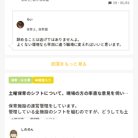
保護者子どもの愚痴悪口が多く、

19
・
01/02
子どもの前でも

今で言う不適切保育も　

仕方ないよね

らい
もう何も言わずに

保育士, 保育園
子どもの言いなりになればいいんだね

などいう意見で…

辞めることは逃げではありませんよ。

よくない環境なら早目に違う職場に変えればいいと思います。
上の先生に相談することは難しそうです。

主任は同じ考えですし、園長は不在のことが多いです。

回答をもっと見る
最後の職場にしようと思っていましたが

正直苦しい。

辞めることは逃げ、と、過去辞めた人も何年も言われ続けて
保育・お仕事
👑殿堂入り
土曜保育のシフトについて。現場の方の率直な意見を伺いた
いです。
保育施設の運営管理をしています。

管理している全施設のシフトを組むのですが、どうしても土
曜保育だけは入れる方が少なく、いつも苦労しています。

土曜保育
管理職
シフト
応募の段階では皆、月1〜2回の土曜出勤があることに同意し
て入職しているはずですが、いざ勤務が始まると一日も土曜
しののん
出勤が出来ない方ばかりです。
