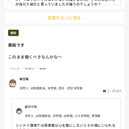
が当たり前だと思っていましたが違うのでしょうか？
回答をもっと見る
愚痴
愚痴です
このまま働くべきなんかな〜

ミルク
外遊び
睡眠
この猛暑でも晴れていたら外遊びさせようとするところ

給食でお茶を一緒に出さないところ

絹豆腐
子どもがグズって一緒に移動できないところを見て保育士を
保育士, 幼稚園教諭, 保育園, 認証・認定保育園
1番に怒鳴るところ

2
・
07/07
お昼寝は女の子は髪の毛くくったまま

お着替えしてもパンツずれたまま

ミルクしか飲んでない赤ちゃんのミルクを飲ます時間を意図
@のたね
的にずらし、量を減らすためにお茶で誤魔化す

保育士, 幼稚園教諭, 保育園, 幼稚園, 公立保育園, 管理職
シンドイ環境では保育者は心を無にしないとその場にいられな
などなど
