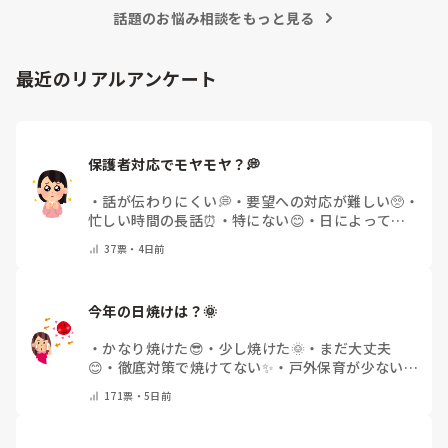
う形で、お給料は保育園よりは良かったですが土日は勤務必須
話題のお悩み相談をもっと見る
でした。

ベビーシッターもお給料は良いですが、土日や夜、早朝の勤務
が多くなります。

最近のリアルアンケート
ただ自分でそのお子様の好みの遊びを考えたり発達を促す遊び
を考えたりということはとても楽しくやりがいがありました
よ。

私がおこなっていたシッター契約は個人事業主扱いだったため
福利厚生や社会保険はありませんでしたが、会社によって勤務
保護者対応でモヤモヤ？💭
時間に応じて社会保険に入れるところもありますね。

固定のご家庭と繋がれると良いと思います。

・
話が伝わりにくい💭
・
要望への対応が難しい🥺
・
病児保育なども良いかもしれません。

忙しい時間の長話⏰
・
特にない😊
・
日によって違
もし少しでも参考になれば嬉しいです。
う🌿
・
その他(コメントで教えてください)
37
票・
4日前
今年の日焼けは？🌞
・
かなり焼けた😎
・
少し焼けた🌞
・
まだ大丈夫
😊
・
徹底対策で焼けてない✨
・
戸外保育が少ない
🌿
・
その他(コメントで教えてください)
171
票・
5日前