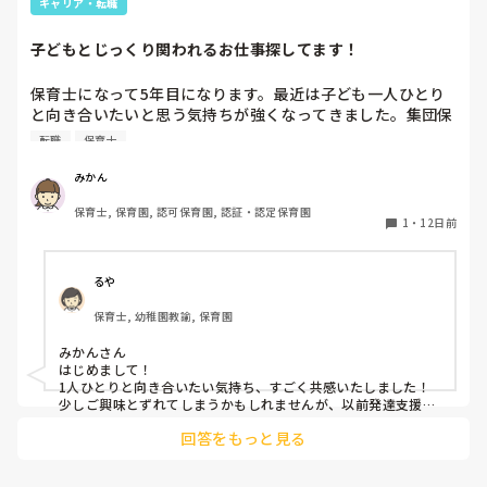
キャリア・転職
子どもとじっくり関われるお仕事探してます！
保育士になって5年目になります。最近は子ども一人ひとり
と向き合いたいと思う気持ちが強くなってきました。集団保
育となると、どうしても一人一人とじっくり関わることが難
転職
保育士
しい時があります。それがどうしようもなくもどかしく感じ
てしまうんです。集団保育のいいところはたくさんありま
みかん
す。ですが私は少人数でじっくり関わりたいです。転職を視
保育士, 保育園, 認可保育園, 認証・認定保育園
野に入れているのですが、小規模園、発達支援、デイ、ベビ
1
・
12日前
ーシッターなど、たくさん出てきたので調べたのですが、結
局現場を想像することしかできなくで実際にはどうなのかわ
からないことだらけでした。

るや
・子どもとの関わり、仕事内容

保育士, 幼稚園教諭, 保育園
・休日

・給料面

みかんさん

・福利厚生

はじめまして！

など、、。

1人ひとりと向き合いたい気持ち、すごく共感いたしました！

実際働いていている方の声を聞かせていただきたいです！
少しご興味とずれてしまうかもしれませんが、以前発達支援を
おこなっていたことがあります。

回答をもっと見る
そこは集団ではなく個別指導でしたので70分ごとに入れ替わ
り、マンツーマン対応でした。

作業療法士や臨床心理士とともにプランを組んで実施するとい