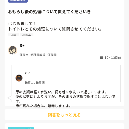
おもらし後の処理について教えてくださいき
はじめまして！

トイトレとその処理について質問させてください。

4月より新しい職場勤務となったのですが、おもらし後の洋
排泄
保育士
服はそのまま、便のついた衣類は水洗いして返却という今ま
での職場と逆の扱いに戸惑っています。

るや
今までは尿は水洗い、便は感染の恐れがあるため保護者の承
保育士, 幼稚園教諭, 保育園
諾のもとそのまま返却でした。

10
・
12日前
またおもらし後の床の清掃は乾拭きのみのところはあります
か？

色々異なっており戸惑っています。

らい
同じようなところがありましたら教えてください。

保育士, 保育園
よろしくお願いいたします。
尿の衣類は軽く水洗い。便も軽く水洗いで返しています。

便の状態にもよりますが、そのままの状態で返すことはないで
す。

床が汚れた場合は、消毒しますよ。
回答をもっと見る