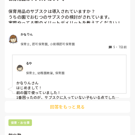
保育用品のサブスクは導入されていますか？

うちの園でおむつのサブスクの検討がされています。

実際やってる園のメリットデメリットを教えてください！

またおむつ以外のサブスク何かされてるところがあれば教え
かなりん
保育士, 認可保育園, 小規模認可保育園
5
・
7日前
るや
保育士, 幼稚園教諭, 保育園
かなりんさん

はじめまして！

前の園で使っていました！

1番困ったのが、サブスクに入っていない子もいる点でした。
強制は出来ないため(収入の問題やオムツ外れそうな子とかもい
回答をもっと見る
るので)この子はサブスク、この子はロッカーから持ってく
る、、、など入り乱れる点でした。

メリットはオムツ忘れがないことと、名前の記載漏れで誰のも
保育・お仕事