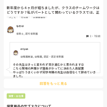
新年度から４ヶ月が経ちましたが、クラスのチームワークは
どうですか？私がパートとして関わっているクラスでは、正
社員の連携が取れておらずギクシャクしています。ボス的な
パート
正社員
幼稚園教諭
保育士が仕切っていて、他に組んでいる職員の出る幕がない
という形です。もう少しチーム保育が出来たら肩の力が抜け
なのは
て楽なんじゃないかなぁと思います。

保育士, 認可保育園
2
・
7日前
皆さんのクラスはいかがですか？
eriyan
幼稚園教諭, 幼稚園, 認証・認定保育園
その先生はきっと変われず突き進むかと思われます😩

こちら現場の声聞かず園長がかってに決めた人員配置

やっぱりうまくいかず同学年隣の先生は自信なくて辞めていき
ました。
回答をもっと見る
保育・お仕事
保育用品のサブスクについて