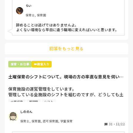
仕方ないよね

らい
もう何も言わずに

保育士, 保育園
子どもの言いなりになればいいんだね

などいう意見で…

辞めることは逃げではありませんよ。

よくない環境なら早目に違う職場に変えればいいと思います。
上の先生に相談することは難しそうです。

主任は同じ考えですし、園長は不在のことが多いです。

回答をもっと見る
最後の職場にしようと思っていましたが

正直苦しい。

辞めることは逃げ、と、過去辞めた人も何年も言われ続けて
保育・お仕事
👑殿堂入り
土曜保育のシフトについて。現場の方の率直な意見を伺いた
いです。
保育施設の運営管理をしています。

管理している全施設のシフトを組むのですが、どうしても土
曜保育だけは入れる方が少なく、いつも苦労しています。

土曜保育
管理職
シフト
応募の段階では皆、月1〜2回の土曜出勤があることに同意し
て入職しているはずですが、いざ勤務が始まると一日も土曜
しののん
出勤が出来ない方ばかりです。

保育士, 保育園, 認可保育園, 学童保育
31
・
12/22
そこで、
