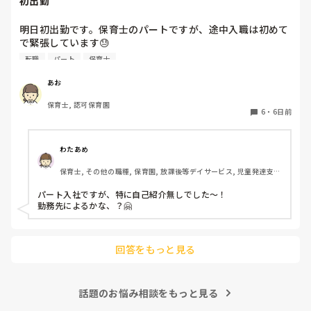
初出勤
明日初出勤です。保育士のパートですが、途中入職は初めて
で緊張しています😓

子どもの前で自己紹介とかあったりするんでしょうか？？ど
転職
パート
保育士
きどきして明日が不安です😭
あお
保育士, 認可保育園
6
・
6日前
わたあめ
保育士, その他の職種, 保育園, 放課後等デイサービス, 児童発達支援
施設
パート入社ですが、特に自己紹介無しでした〜！

勤務先によるかな、？🤗

回答をもっと見る
話題のお悩み相談をもっと見る