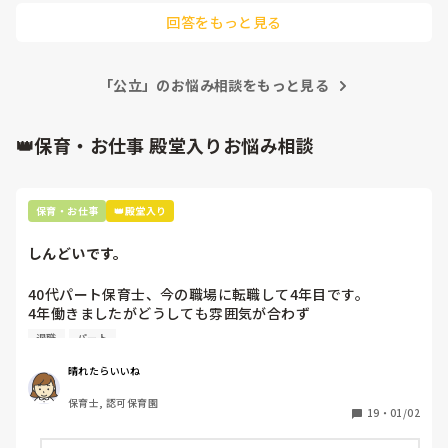
回答をもっと見る
お医者さんの言う「集団生活」と保育者が思う「集団生活」の
ズレを感じますね…
「公立」のお悩み相談をもっと見る
👑保育・お仕事 殿堂入りお悩み相談
保育・お仕事
👑殿堂入り
しんどいです。
40代パート保育士、今の職場に転職して4年目です。

4年働きましたがどうしても雰囲気が合わず

退職しようと思っています。

退職
パート
周りの職員は、勤続10年以上から何十年という先生がほとん
晴れたらいいね
どです。

保育士, 認可保育園
保護者子どもの愚痴悪口が多く、

19
・
01/02
子どもの前でも

今で言う不適切保育も　
