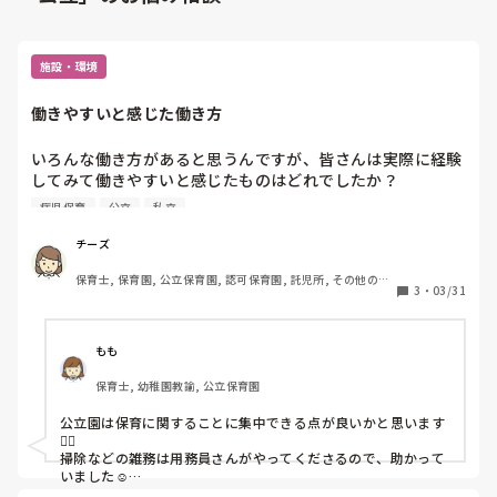
施設・環境
働きやすいと感じた働き方
いろんな働き方があると思うんですが、皆さんは実際に経験
してみて働きやすいと感じたものはどれでしたか？

公立・認可・企業・シッター・病児保育など、できる範囲で
病児保育
公立
私立
教えていただけると嬉しいです。

理由もあわせて聞かせてもらえると参考になります。
チーズ
保育士, 保育園, 公立保育園, 認可保育園, 託児所, その他の職
3
・
03/31
場
もも
保育士, 幼稚園教諭, 公立保育園
公立園は保育に関することに集中できる点が良いかと思います
🙆‍♀️

掃除などの雑務は用務員さんがやってくださるので、助かって
いました☺️
