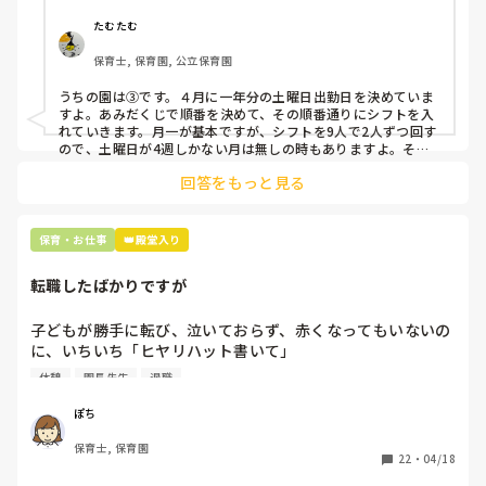
①土曜日の希望休は2日まで、と制限をかける

②毎月、必ず土曜保育に入ることのできる日を1日だけピッ
たむたむ
クアップしてもらう

保育士, 保育園, 公立保育園
③仮シフトが出た時、土曜出勤が難しければ自身で代わりの
人を交渉して見つけてもらう

うちの園は③です。４月に一年分の土曜日出勤日を決めていま
すよ。あみだくじで順番を決めて、その順番通りにシフトを入
上記のいずれかの対策を取り入れることを考えています。

れていきます。月一が基本ですが、シフトを9人で2人ずつ回す
ので、土曜日が4週しかない月は無しの時もありますよ。その
土曜日が出られない人は、同じシフト時間の人と自分で交代し
是非、現場の方の意見をお聞かせください。
回答をもっと見る
て貰い、主任に報告してます。
保育・お仕事
👑殿堂入り
転職したばかりですが
子どもが勝手に転び、泣いておらず、赤くなってもいないの
に、いちいち「ヒヤリハット書いて」

と書かされ

休憩
園長先生
退職
休憩時間に書くしかなく、辛いです

（そう言う本人は書かない）

ぽち
保育士, 保育園
しかも、上司に↑この内容でも

22
・
04/18
「どうしたらなくせるか」
