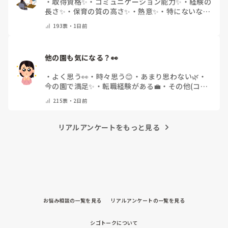
・
取得資格✨
・
コミュニケーション能力✨
・
経験の
長さ✨
・
保育の質の高さ✨
・
熱意✨
・
特にないな
・
その他(コメントで教えて下さい)
193
票・
1日前
他の園も気になる？👀
・
よく思う👀
・
時々思う😊
・
あまり思わない🌿
・
今の園で満足✨
・
転職経験がある💼
・
その他(コメ
ントで教えてください)
215
票・
2日前
リアルアンケートをもっと見る
お悩み相談の一覧を見る
リアルアンケートの一覧を見る
シゴトークについて