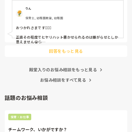
ちゃんと考えて対策を練って書き込むようにと。

呼ばれて一緒に対策を考えさせられること多数

りん
保育士, 幼稚園教諭, 幼稚園
これだけで30〜40分拘束されて辛いです

おつかれさまです🙇🏻‍♀️

皆さんの園はどうですか?
正直その程度でヒヤリハット書かせられるのは嫌がらせとしか
思えません😭💦

他の先生方も同様のことをされているのでしょうか？

回答をもっと見る
あまりご無理されませんよう…😢
殿堂入りのお悩み相談をもっと見る
お悩み相談をすべて見る
話題のお悩み相談
保育・お仕事
チームワーク、いかがですか？