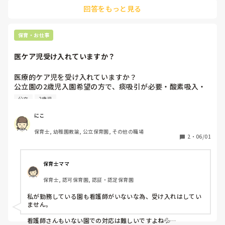
ね、「大丈夫でーす！」、「今からやりまーす！」、「そうな
今日、0,1クラスの給食終わりが11:20で、2歳児クラスに
回答をもっと見る
んですねー！」でやりきりましたよ😅そして、帰ってからよく
11:25-12:25、その後4歳児クラスに行きました。

お風呂で文句を叫んでいました（笑）
2歳児クラスは2人しかいなかったこともあり、担任は休憩し
つつ寝かしつけもしていました。

保育・お仕事
私は休憩時間として1時間部屋にいたのですが、所長が「4歳
児クラスに行っていますか？」と声をかけてきたので、「こ
医ケア児受け入れていますか？
れからいきます」と言いました。所長の言い方がイライラし
ている感じで、担任が寝かしつけしてんのになんで次のクラ
医療的ケア児を受け入れていますか？

スに行かないの？と思われていたと思います。2歳児クラス
公立園の2歳児入園希望の方で、痰吸引が必要・酸素吸入・
は在籍4人なので、休憩も程々で疲れないし大丈夫と担任は
中期食・手術後の為戸外遊びは禁止の子が来ました。「集団
いつも言っていますが、1人担任だし、私がいる時はしっか
公立
2歳児
生活OKです」と来園されましたが、正直、どこがOKなの?!
り休憩取ってもらいたい思いがあります。

と思ってしまいました。

私なりに考えて動いているのに、所長や次長はそんなこと考
にこ
管なんて、他のお子さんから引っ張られたりつまづいたりし
えてすらいないでしょうし、かといってそれを話したところ
保育士, 幼稚園教諭, 公立保育園, その他の職場
そうでこわすぎるし、うちに看護師はいないので痰吸引なん
でまともに取り合ってくれないと思うと他の先生方にも言わ
2
・
06/01
て少しの知識しかないし、手術後だって?!外遊びもダメっ
て…。

申し訳ないけど、お断りさせてもらった。

保育士ママ
なんで児童発達支援センターに行かないんだろう。行けない
保育士, 認可保育園, 認証・認定保育園
理由があるのかな。
私が勤務している園も看護師がいないな為、受け入れはしてい
ません。

看護師さんもいない園での対応は難しいですよね💦
