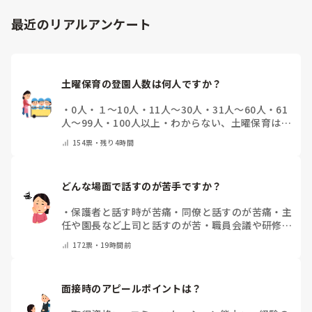
最近のリアルアンケート
土曜保育の登園人数は何人ですか？
・
0人
・
１～10人
・
11人～30人
・
31人～60人
・
61
人～99人
・
100人以上
・
わからない、土曜保育はな
い
・
その他(コメントで教えて下さい)
154
票・
残り4時間
どんな場面で話すのが苦手ですか？
・
保護者と話す時が苦痛
・
同僚と話すのが苦痛
・
主
任や園長など上司と話すのが苦
・
職員会議や研修場
面で話すのが苦
・
話すことは苦痛じゃない♡
・
その
172
票・
19時間前
他(コメントで教えてください)
面接時のアピールポイントは？