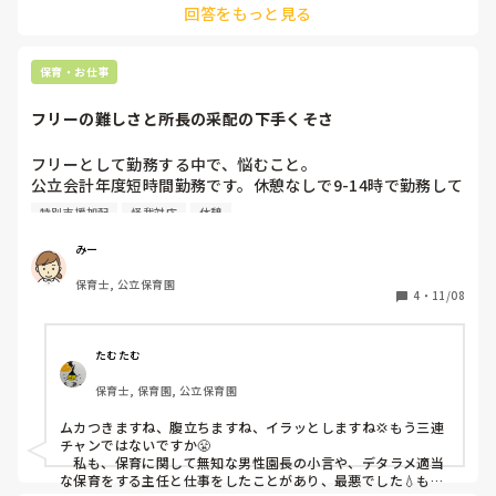
回答をもっと見る
あとは同じ園でも、雇用形態で働きやすさは全然違うだろうな
と思っています🥹
保育・お仕事
フリーの難しさと所長の采配の下手くそさ
フリーとして勤務する中で、悩むこと。

公立会計年度短時間勤務です。休憩なしで9-14時で勤務して
います。所長も次長も、ポンコツで園全体のことも、クラス
特別支援加配
怪我対応
休憩
のことも何も知ろうともしないし行事前なんてギリギリにな
らないと色々決まらないなど、先生たちはストレスかかえな
みー
がらやっています。

保育士, 公立保育園
次長は0,1クラスの担任も兼務していますが、クラスには入
4
・
11/08
らず事務ばかり。0,1クラスはお局もおり、子どもの人数が
少ないと行事前で忙しくても1人上がってしまったり、7人ク
ラスなのに怪我が怖いからと職員を4人以上つけたりしてい
たむたむ
ます。3歳児クラスも加配や手が出る子がいて大変なのに、
保育士, 保育園, 公立保育園
そこには職員増やさないで、実際先日怪我がありました。

普段は、私は午前中から給食まで0,1で、その後1人担任の
ムカつきますね、腹立ちますね、イラッとしますね💢もう三連
2,4歳児に担任の休憩と入れ替わりで入っています。休憩は1
チャンではないですか😤

時間取って貰えるように、担任がいても1時間は確実にクラ
　私も、保育に関して無知な男性園長の小言や、デタラメ適当
スにいるようにしています。

な保育をする主任と仕事をしたことがあり、最悪でした💧もう