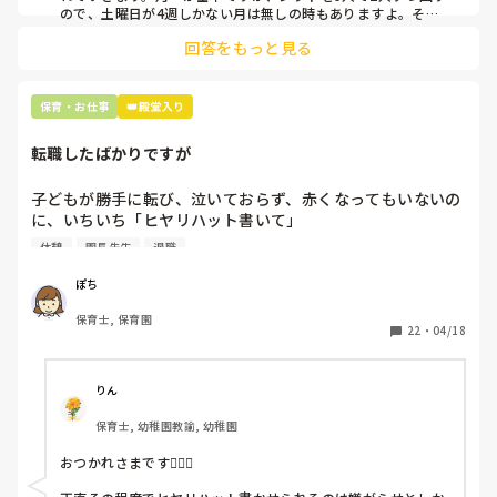
ので、土曜日が4週しかない月は無しの時もありますよ。その
土曜日が出られない人は、同じシフト時間の人と自分で交代し
是非、現場の方の意見をお聞かせください。
回答をもっと見る
て貰い、主任に報告してます。
保育・お仕事
👑殿堂入り
転職したばかりですが
子どもが勝手に転び、泣いておらず、赤くなってもいないの
に、いちいち「ヒヤリハット書いて」

と書かされ

休憩
園長先生
退職
休憩時間に書くしかなく、辛いです

（そう言う本人は書かない）

ぽち
保育士, 保育園
しかも、上司に↑この内容でも

22
・
04/18
「どうしたらなくせるか」

ちゃんと考えて対策を練って書き込むようにと。

呼ばれて一緒に対策を考えさせられること多数

りん
保育士, 幼稚園教諭, 幼稚園
これだけで30〜40分拘束されて辛いです

おつかれさまです🙇🏻‍♀️

皆さんの園はどうですか?