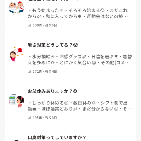
・
もう始まった🏃
・
そろそろ始まる😊
・
まだこれ
から🌿
・
秋に入ってから🍁
・
運動会はないor終わ
った✨
・
その他(コメントで教えてください)
100
票・
残り5日
暑さ対策どうしてる？🥵
・
水分補給🥤
・
冷感グッズ🧊
・
日陰を選ぶ🌳
・
着替
えを多めに👕
・
とにかく気合い😂
・
その他(コメン
トで教えてください)
172
票・
残り4日
お盆休みありますか？🌻
・
しっかり休める😊
・
数日休み🌻
・
シフト制で出
勤💼
・
ほぼ通常どおり👶
・
まだ分からない🤔
・
その
他(コメントで教えてください)
195
票・
残り3日
口臭対策ってしていますか？