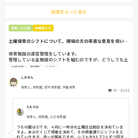
主任は同じ考えですし、園長は不在のことが多いです。

回答をもっと見る
最後の職場にしようと思っていましたが

正直苦しい。

辞めることは逃げ、と、過去辞めた人も何年も言われ続けて
保育・お仕事
👑殿堂入り
土曜保育のシフトについて。現場の方の率直な意見を伺いた
いです。
保育施設の運営管理をしています。

管理している全施設のシフトを組むのですが、どうしても土
曜保育だけは入れる方が少なく、いつも苦労しています。

土曜保育
管理職
シフト
応募の段階では皆、月1〜2回の土曜出勤があることに同意し
て入職しているはずですが、いざ勤務が始まると一日も土曜
しののん
出勤が出来ない方ばかりです。

保育士, 保育園, 認可保育園, 学童保育
31
・
12/22
そこで、

①土曜日の希望休は2日まで、と制限をかける

②毎月、必ず土曜保育に入ることのできる日を1日だけピッ
たむたむ
クアップしてもらう

保育士, 保育園, 公立保育園
③仮シフトが出た時、土曜出勤が難しければ自身で代わりの
人を交渉して見つけてもらう

うちの園は③です。４月に一年分の土曜日出勤日を決めていま
すよ。あみだくじで順番を決めて、その順番通りにシフトを入
上記のいずれかの対策を取り入れることを考えています。

れていきます。月一が基本ですが、シフトを9人で2人ずつ回す