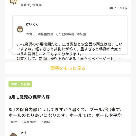
まり立ちが不安定な子にとっては共倒れになったりで危険で
保育士, 保育園
す。かと言って固定してしまうと活動によって柔軟に移動す
2
・
2日前
ることができなくなってしまうし…以前勤務していた園では
しっかりした重いものを置いていましたが、移動が大変で使
い勝手が悪く、子どもがぶつかって倒れた時に怖い思いをし
ほいくん
ました。

保育士, 幼稚園教諭, その他の職種, 幼稚園
皆さんの園ではどんなもので工夫されていますか？
0〜2歳児の小規模園だと、広さ調整と安全面の両立は悩ましい
ですよね。軽すぎると共倒れが怖く、重すぎると移動が大変と
いうお気持ち、とてもよく分かります。

対策として、底面に滑り止めがある「自立式ベビーゲート」な
ら、つかまり立ちでも倒れにくく移動も楽でおすすめです。ま
回答をもっと見る
た、ストッパー付きキャスターをつけたロー棚を仕切りにすれ
ば、倒れず収納にもなって一石二鳥です。

今のウレタン製を活かすなら、壁や固定家具で挟む配置にした
り、脚元に水入りペットボトルなどの重りを付けて補強してみ
保育・お仕事
てくださいね。安全で使いやすい方法が見つかるよう応援して
8月.1歳児の保育内容
8月の保育内容どうしてますか？暑くて、プ一ルが出来ず、
ホ一ルのとりあいになります。ホ一ルでは、ボ一ルや平均
台、風船で遊んでいます。製作で、うちわや望遠鏡や風鈴🎐
制作
保育内容
1歳児
製作をしたりしますが、なかなか、集中できません。1歳児
クラスです、玩具で遊ばせながら、何人かずつよんで、やっ
あす