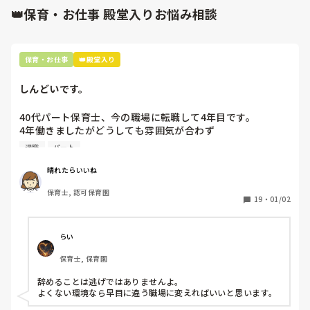
👑保育・お仕事 殿堂入りお悩み相談
保育・お仕事
👑殿堂入り
しんどいです。
40代パート保育士、今の職場に転職して4年目です。

4年働きましたがどうしても雰囲気が合わず

退職しようと思っています。

退職
パート
周りの職員は、勤続10年以上から何十年という先生がほとん
晴れたらいいね
どです。

保育士, 認可保育園
保護者子どもの愚痴悪口が多く、

19
・
01/02
子どもの前でも

今で言う不適切保育も　

仕方ないよね

らい
もう何も言わずに

保育士, 保育園
子どもの言いなりになればいいんだね

などいう意見で…

辞めることは逃げではありませんよ。

よくない環境なら早目に違う職場に変えればいいと思います。
上の先生に相談することは難しそうです。
