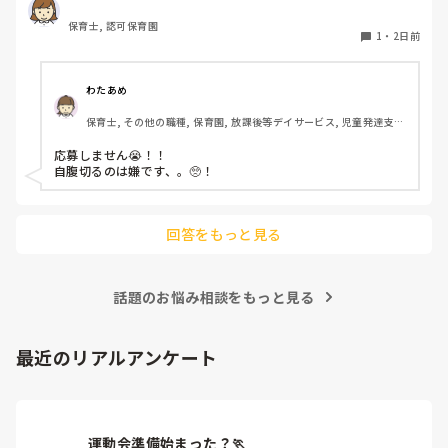
っているのですが、皆さんならどうしますか？
保育士, 認可保育園
1
・
2日前
わたあめ
保育士, その他の職種, 保育園, 放課後等デイサービス, 児童発達支援
施設
応募しません😭！！

自腹切るのは嫌です、。🥺！

回答をもっと見る
話題のお悩み相談をもっと見る
最近のリアルアンケート
運動会準備始まった？🏃