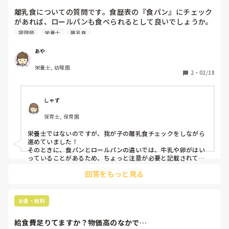
離乳食についての質問です。食歴表の『食パン』にチェック
良いお仕事先が見つかること、応援しています！
があれば、ロールパンも食べられるとして良いでしょうか。
職場内で意見が対立しています…。
調理師
栄養士
離乳食
あや
栄養士, 幼稚園
2
・
02/18
しゃず
保育士, 保育園
栄養士ではないのですが、我が子の離乳食チェックをしながら
進めていました！

そのときに、食パンとロールパンの違いでは、牛乳や卵がはい
っていることがあるため、ちょっと注意が必要と記載されてい
ました。

回答をもっと見る
食べれることは食べれると思いますが、乳と卵のチェックがあ
ればより安心なのかな？と思います。
お金・給料
給食費足りてますか？物価高のなかで…