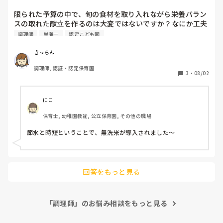
限られた予算の中で、旬の食材を取り入れながら栄養バラン
スの取れた献立を作るのは大変ではないですか？なにか工夫
されていることがあったら教えて下さい。
調理師
栄養士
認定こども園
きっちん
調理師, 認証・認定保育園
3
・
08/02
にこ
保育士, 幼稚園教諭, 公立保育園, その他の職場
節水と時短ということで、無洗米が導入されました〜
回答をもっと見る
「調理師」のお悩み相談をもっと見る