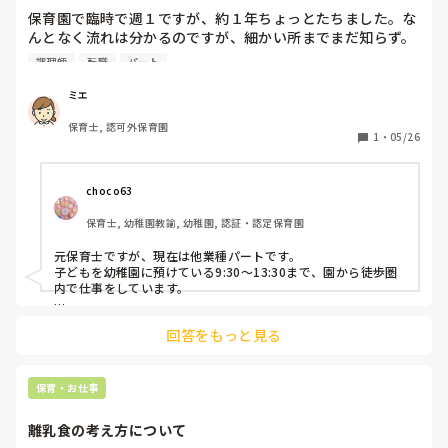
保育園で臨時で週１ですが、約１年ちょっとたちました。な
んとなく流れは分かるのですが、細かい所までまだ知らず。
社員が調理師いれて四人います、パートのおばさんは、パー
調理師
転職
パート
ト社員的な位置だから、私が仕事入ると削られるからなるべ
くなら、私はあまりいれられたくないかも？なので話すと私
ミエ
に転職とかヘルプで行った場所も進められ、私はいらないと
保育士, 認可外保育園
返されたり、足りないといれてと言われ、私も娘を幼稚園に
1
・
05/26
通わせ、日数を減らしています。

もう少しして幼稚園に慣れたら、私は辞めて、短い時間のパ
ートか土日の保育園の派遣の仕事探すかな？と考えてます。
choco63
お子様を幼稚園に預けパートしているかた、どういう働きが
保育士, 幼稚園教諭, 幼稚園, 認証・認定保育園
いいか？アドバイス下さい!あと場所も近い場所か？と
元保育士ですが、現在は他業種パートです。

子どもを幼稚園に預けている9:30〜13:30まで、園から徒歩圏
内で仕事をしています。

保育の世界が大好きですが、子どもの体調のこともあり退職
回答をもっと見る
し、転職･パートを選んでいます。

幼稚園に預けているとのことでしたので、近さは想像以上に重
要ポイントでした。周りのママさんたちは9〜16時パートが多
保育・お仕事
いように感じます！

離乳食の考え方について
幼稚園に慣れたり、将来就学する際にも仕事を変えやすいのが
パートの利点かなとも思っています。
