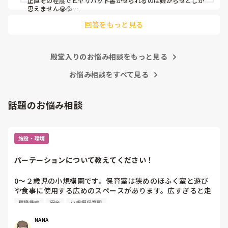
正直その程度でヒヤリハット書かせられるのは嫌がらせとしか
思えません😭💦

他の先生方も同様のことをされているのでしょうか？

回答をもっと見る
あまりご無理されませんよう…😢
殿堂入りのお悩み相談をもっと見る
お悩み相談をすべて見る
話題のお悩み相談
施設・環境
パーテーションについて教えてください！
0〜２歳児の小規模園です。保育室は狭めのほふく室と遊び
や食事に使用する広めのスペースがあります。広すぎると走
り回ったりして落ち着かないので、活動によってパーテーシ
環境構成
安全
小規模保育園
ョンで仕切っています。このパーテーションがウレタンのよ
うな素材で軽いので、ちょっと体が当たると倒れたり、つか
NANA