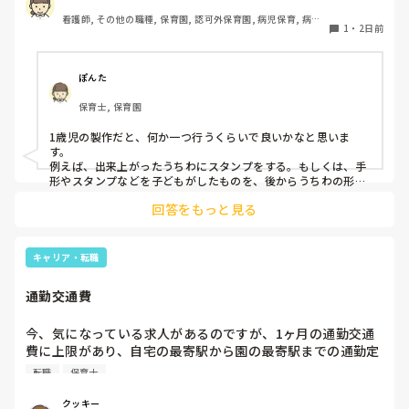
ています。何か、いいアイデアや、工夫など、何でもいいの
看護師, その他の職種, 保育園, 認可外保育園, 病児保育, 病院
で、教えて下さい。
1
・
2日前
内保育, その他の職場
ぽんた
保育士, 保育園
1歳児の製作だと、何か一つ行うくらいで良いかなと思いま
す。

例えば、出来上がったうちわにスタンプをする。もしくは、手
形やスタンプなどを子どもがしたものを、後からうちわの形に
切る。1歳児なんて集中できないです。興味を持って来てくれ
回答をもっと見る
ただけで十分です。

お部屋では、ビニールシートを敷いて、片栗粉粘土、寒天や春
雨遊び、氷遊び、など間食遊びをたくさん行っています。

キャリア・転職
ホールに行っているクラスにお邪魔するのも良いかなと思いま
通勤交通費
す！いつもと違うおもちゃ、室内に興味津々です！
今、気になっている求人があるのですが、1ヶ月の通勤交通
費に上限があり、自宅の最寄駅から園の最寄駅までの通勤定
期代が5,000円ほどオーバーします

転職
保育士
たかが5,000円と考えるか…

私としてはなかなか大きい金額なので、この時点で応募を迷
クッキー