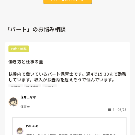
「パート」のお悩み相談
お金・給料
働き方と仕事の量
扶養内で働いているパート保育士です。週4で15:30まで勤務
しています。収入が扶養内を超えそうで悩んでいます。

クラス担任でリーダーや週案月案などもやっているのです
希望休
処遇改善
シフト
が、扶養内での勤務では、仕事がやりれないのです。

他の扶養内で働いている人は、リーダーや週案などは任され
保育士なな
ていません。

保育士
扶養内で働くと割り切って休んでいいものか、、

4
・
06/28
みなさんの扶養内パートの職員はどのような働き方ですか？
わたあめ