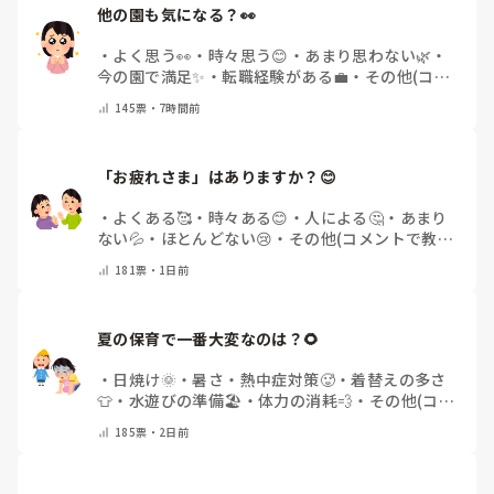
他の園も気になる？👀
・
よく思う👀
・
時々思う😊
・
あまり思わない🌿
・
今の園で満足✨
・
転職経験がある💼
・
その他(コメ
ントで教えてください)
145
票・
7時間前
「お疲れさま」はありますか？😊
・
よくある🥰
・
時々ある😊
・
人による🤔
・
あまり
ない💦
・
ほとんどない😢
・
その他(コメントで教え
てください)
181
票・
1日前
夏の保育で一番大変なのは？🌻
・
日焼け🌞
・
暑さ・熱中症対策🥵
・
着替えの多さ
👕
・
水遊びの準備🏖️
・
体力の消耗💨
・
その他(コメ
ントで教えてください)
185
票・
2日前