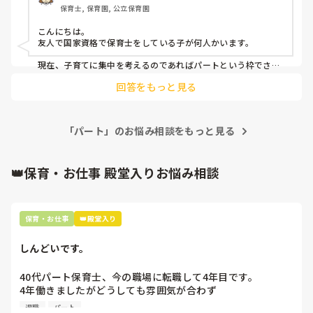
保育士, 保育園, 公立保育園
こんにちは。

友人で国家資格で保育士をしている子が何人かいます。

現在、子育てに集中を考えるのであればパートという枠でさま
ざまな園を知りつつ、働くことが良いのではないかと思いま
回答をもっと見る
す。正直職場は合う合わないがあるかと思いますので、正規、
正社員で働いてしまってから転職を考えるよりも、パートであ
るならば転職もしやすいかと思います。

いい園に出会えたら、そのまま採用もあるかもしれませんし。
「パート」のお悩み相談をもっと見る
👑保育・お仕事 殿堂入りお悩み相談
保育・お仕事
👑殿堂入り
しんどいです。
40代パート保育士、今の職場に転職して4年目です。

4年働きましたがどうしても雰囲気が合わず

退職しようと思っています。

退職
パート