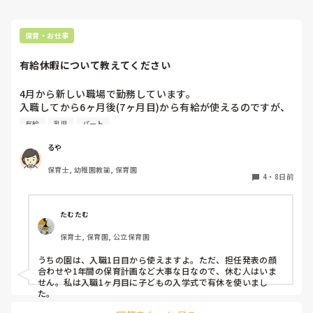
保育・お仕事
有給休暇について教えてください
4月から新しい職場で勤務しています。

入職してから6ヶ月後(7ヶ月目)から有給が使えるのですが、
今4ヶ月。

有給
乳児
パート
6ヶ月後って結構長いなあと実感し始めています。

今までは4ヶ月目から使えていたような？

るや
皆さんのところは新しい職員はいつから有給が使用出来ます
保育士, 幼稚園教諭, 保育園
か？

4
・
8日前
よかったら教えてください。
たむたむ
保育士, 保育園, 公立保育園
うちの園は、入職1日目から使えますよ。ただ、担任発表の顔
合わせや1年間の保育計画など大事な日なので、休む人はいま
せん。私は入職1ヶ月目に子どもの入学式で有休を使いまし
た。