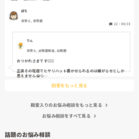
休憩
園長先生
退職
休憩時間に書くしかなく、辛いです

（そう言う本人は書かない）

ぽち
保育士, 保育園
しかも、上司に↑この内容でも

22
・
04/18
「どうしたらなくせるか」

ちゃんと考えて対策を練って書き込むようにと。

呼ばれて一緒に対策を考えさせられること多数

りん
保育士, 幼稚園教諭, 幼稚園
これだけで30〜40分拘束されて辛いです

おつかれさまです🙇🏻‍♀️

皆さんの園はどうですか?
正直その程度でヒヤリハット書かせられるのは嫌がらせとしか
思えません😭💦

他の先生方も同様のことをされているのでしょうか？

回答をもっと見る
あまりご無理されませんよう…😢
殿堂入りのお悩み相談をもっと見る
お悩み相談をすべて見る
話題のお悩み相談