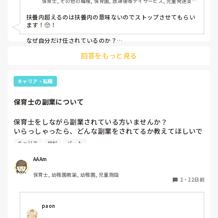
保育士, その他の職種, 保育園, 放課後等デイサービス, 児童発達支援
施設
扶養内超えるのは扶養内の意味ないのでストップさせてもらい
ます！🥺！

なぜ自分だけ任されているのか？

うえにきいてもいいかもです！

回答をもっと見る
ストップしてもらってる間に

担任にその作業が変わってるかもしれないし、ストップをまず

相談したほうがいいと思います☺️！

キャリア・転職
保育士の副業について
保育士をしながら副業されている方いませんか？

いらっしゃったら、どんな副業をされてるか教えてほしいで
す！

キャリア
給料
パート
私はパートのため、週4日勤務で働いています。また、子ど
もの熱でお休みしてしまうこともあるので、在宅で副業でき
AAAm
たら良いなぁと思っています！
保育士, 幼稚園教諭, 幼稚園, 児童施設
2
・
22日前
paon