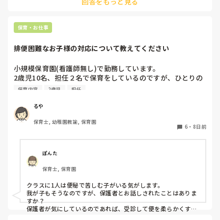
回答をもっと見る
保育・お仕事
排便困難なお子様の対応について教えてください
小規模保育園(看護師無し)で勤務しています。

2歳児10名、担任２名で保育をしているのですが、ひとりの
お子様が排便困難で2日に1回ほど、20〜30分の間「うん
保育内容
2歳児
担任
ち〜、うんち出る〜、うんち〜」と泣きながら便意を訴えま
す。

るや
なかなか出ず苦しそうです。

保育士, 幼稚園教諭, 保育園
室内にいる時であれば良いのですが、散歩中にも突然起こり
6
・
8日前
ます。(午前も午後も)

その都度保育士が１名そこにつく形になるため、昨日は散歩
を途中で切り上げ園へ戻りました。

ぽんた
このようなお子様のいらっしゃる園の経験者の方はいらっし
保育士, 保育園
ゃいますか？

今まで看護師のいる園にいたこともあり、散歩先の時は迎え
クラスに1人は便秘で苦しむ子がいる気がします。

に来てもらうなどしていました。

我が子もそうなのですが、保護者とお話しされたことはありま
色々なご経験のお話しを聞けたら嬉しいです。

すか？

保護者が気にしているのであれば、受診して便を柔らかくする
薬または、便を出す力を加えるお薬りなど、その子の便秘に応