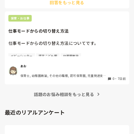
回答をもっと見る
じた便秘薬をもらうことをお勧めします。

お腹のマッサージは、我が子ではきかず、病院でもらう酸化マ
グネシウムがきくので、ミネラルを多く摂るようにしました。

ラブレという飲み物が合うお子さんもいるようです。

保育・お仕事
色々試されているかと思いますが、本人が1番きついです。

少しでも楽になるように手助けできると良いですね。
仕事モードからの切り替え方法
仕事モードからの切り替え方法についてです。

お休みの日に仕事のことを考えると自分でも切り替えは意識
ベビーシッター
認定こども園
幼稚園教諭
しているのですが、レパートリーが少なく切り替え迷子にな
っています。。

あお
みなさんがどうやって切り替えているかを教えてほしいで
保育士, 幼稚園教諭, その他の職種, 認可保育園, 児童発達支援
す！

0
・
7日前
施設, その他の職場, 管理職
今はとりあえずメモをして一旦保留にしたり、違うアクショ
ン(お茶を飲んだり)を入れたりしています。
話題のお悩み相談をもっと見る
最近のリアルアンケート