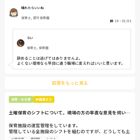
周りの職員は、勤続10年以上から何十年という先生がほとん
晴れたらいいね
どです。

保育士, 認可保育園
保護者子どもの愚痴悪口が多く、

19
・
01/02
子どもの前でも

今で言う不適切保育も　

仕方ないよね

らい
もう何も言わずに

保育士, 保育園
子どもの言いなりになればいいんだね

などいう意見で…

辞めることは逃げではありませんよ。

よくない環境なら早目に違う職場に変えればいいと思います。
上の先生に相談することは難しそうです。

主任は同じ考えですし、園長は不在のことが多いです。

回答をもっと見る
最後の職場にしようと思っていましたが

正直苦しい。

辞めることは逃げ、と、過去辞めた人も何年も言われ続けて
保育・お仕事
👑殿堂入り
土曜保育のシフトについて。現場の方の率直な意見を伺いた
いです。
保育施設の運営管理をしています。

管理している全施設のシフトを組むのですが、どうしても土
曜保育だけは入れる方が少なく、いつも苦労しています。

土曜保育
管理職
シフト