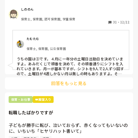
応募の段階では皆、月1〜2回の土曜出勤があることに同意し
て入職しているはずですが、いざ勤務が始まると一日も土曜
しののん
出勤が出来ない方ばかりです。

保育士, 保育園, 認可保育園, 学童保育
31
・
12/22
そこで、

①土曜日の希望休は2日まで、と制限をかける

②毎月、必ず土曜保育に入ることのできる日を1日だけピッ
たむたむ
クアップしてもらう

保育士, 保育園, 公立保育園
③仮シフトが出た時、土曜出勤が難しければ自身で代わりの
人を交渉して見つけてもらう

うちの園は③です。４月に一年分の土曜日出勤日を決めていま
すよ。あみだくじで順番を決めて、その順番通りにシフトを入
上記のいずれかの対策を取り入れることを考えています。

れていきます。月一が基本ですが、シフトを9人で2人ずつ回す
ので、土曜日が4週しかない月は無しの時もありますよ。その
土曜日が出られない人は、同じシフト時間の人と自分で交代し
是非、現場の方の意見をお聞かせください。
回答をもっと見る
て貰い、主任に報告してます。
保育・お仕事
👑殿堂入り
転職したばかりですが
子どもが勝手に転び、泣いておらず、赤くなってもいないの
に、いちいち「ヒヤリハット書いて」

と書かされ
