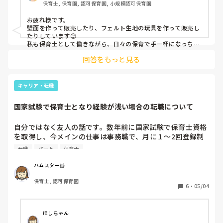
保育士, 保育園, 認可保育園, 小規模認可保育園
お疲れ様です。

壁面を作って販売したり、フェルト生地の玩具を作って販売し
たりしています😊

私も保育士として働きながら、日々の保育で手一杯になっちゃ
って壁面や手作り玩具にまで手が回らないという経験があった
回答をもっと見る
ので、役に立ちたいと思い始めました！
キャリア・転職
国家試験で保育士となり経験が浅い場合の転職について
自分ではなく友人の話です。数年前に国家試験で保育士資格
を取得し、今メインの仕事は事務職で、月に１〜2回登録制
の保育士の仕事をしています。今後は保育士をメインとして
転職
パート
保育士
働きたいそうなのですが、経験が凄く浅いことや小学1年生
の子育て中なのでいきなり保育メインにすることも不安な様
ハムスター🐹
子です。小規模園か放課後等デイサービスのパートからはじ
保育士, 認可保育園
めて数年後に正職員になりたいそうですが、もし皆さんが同
6
・
05/04
じ立場だとしたら、どのような働き方を検討しますか？40代
前半です
ほしちゃん