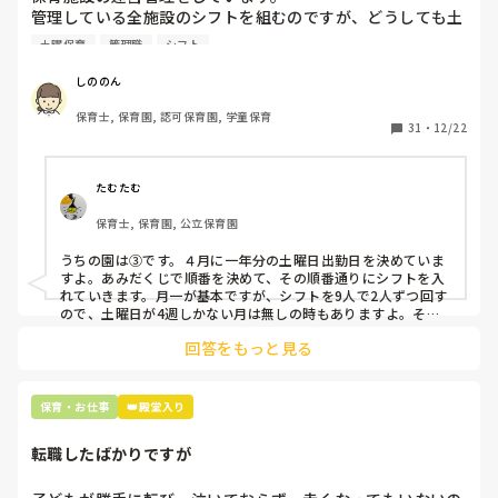
管理している全施設のシフトを組むのですが、どうしても土
曜保育だけは入れる方が少なく、いつも苦労しています。

土曜保育
管理職
シフト
応募の段階では皆、月1〜2回の土曜出勤があることに同意し
て入職しているはずですが、いざ勤務が始まると一日も土曜
しののん
出勤が出来ない方ばかりです。

保育士, 保育園, 認可保育園, 学童保育
31
・
12/22
そこで、

①土曜日の希望休は2日まで、と制限をかける

②毎月、必ず土曜保育に入ることのできる日を1日だけピッ
たむたむ
クアップしてもらう

保育士, 保育園, 公立保育園
③仮シフトが出た時、土曜出勤が難しければ自身で代わりの
人を交渉して見つけてもらう

うちの園は③です。４月に一年分の土曜日出勤日を決めていま
すよ。あみだくじで順番を決めて、その順番通りにシフトを入
上記のいずれかの対策を取り入れることを考えています。

れていきます。月一が基本ですが、シフトを9人で2人ずつ回す
ので、土曜日が4週しかない月は無しの時もありますよ。その
土曜日が出られない人は、同じシフト時間の人と自分で交代し
是非、現場の方の意見をお聞かせください。
回答をもっと見る
て貰い、主任に報告してます。
保育・お仕事
👑殿堂入り
転職したばかりですが