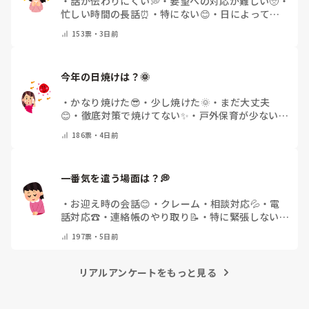
・
話が伝わりにくい💭
・
要望への対応が難しい🥺
・
忙しい時間の長話⏰
・
特にない😊
・
日によって違
う🌿
・
その他(コメントで教えてください)
153
票・
3日前
今年の日焼けは？🌞
・
かなり焼けた😎
・
少し焼けた🌞
・
まだ大丈夫
😊
・
徹底対策で焼けてない✨
・
戸外保育が少ない
🌿
・
その他(コメントで教えてください)
186
票・
4日前
一番気を遣う場面は？💭
・
お迎え時の会話😊
・
クレーム・相談対応💦
・
電
話対応☎️
・
連絡帳のやり取り📝
・
特に緊張しない
🌿
・
その他(コメントで教えてください)
197
票・
5日前
リアルアンケートをもっと見る