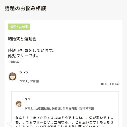
話題のお悩み相談
保育・お仕事
結婚式と運動会
時短正社員をしています。

乳児フリーです。

親友の結婚式と職場の運動会が被ってしまいました、、、😭

運動会
一応相談してみますが気が重いです、、💦
ちっち
保育士, 保育園
4
・
11日前
りり
保育士, 幼稚園教諭, 保育園, 公立保育園, 認可保育園
なんと！！まさかですよね🫨そうですよね、、気が重いですよ
ね、、でもフリーという立場なら、、とも思います！ちっちさ
んにとって、いい日を迎えられるように願っています…✨