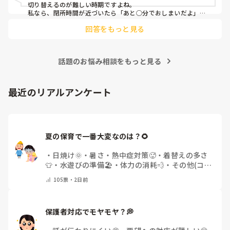
切り替えるのが難しい時期ですよね。

私なら、閉所時間が近づいたら「あと○分でおしまいだよ」
「最後はこれをやったら帰ろうね」と少し前から繰り返し伝え
回答をもっと見る
て心の準備ができるようにします。それでも難しい時は、「帰
りたくなかったね」「もっと遊びたかったね」と気持ちを受け
止めつつ、時間になったら保護者の方と「また遊びに来よう
ね」と声を掛けて切り替えます。

話題のお悩み相談をもっと見る
その日は大変だったと思いますが、最後はお母さんが抱っこし
て帰れたので、その対応で良かったのではないでしょうか。1
歳児にはよくある姿なので、自分を責めなくて大丈夫だと思い
ますよ〜😊
最近のリアルアンケート
夏の保育で一番大変なのは？🌻
・
日焼け🌞
・
暑さ・熱中症対策🥵
・
着替えの多さ
👕
・
水遊びの準備🏖️
・
体力の消耗💨
・
その他(コメ
ントで教えてください)
105
票・
2日前
保護者対応でモヤモヤ？💭