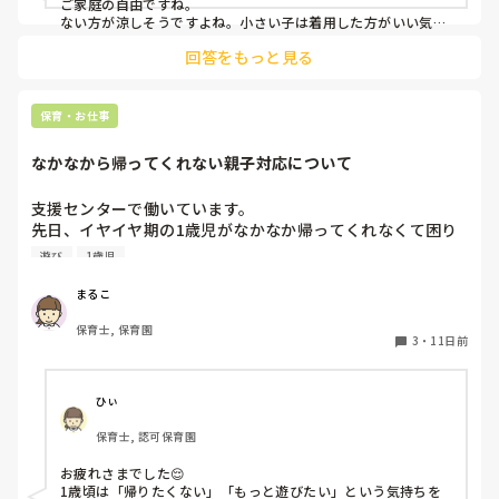
ご家庭の自由ですね。

ない方が涼しそうですよね。小さい子は着用した方がいい気が
しますが…
回答をもっと見る
保育・お仕事
なかなから帰ってくれない親子対応について
支援センターで働いています。

先日、イヤイヤ期の1歳児がなかなか帰ってくれなくて困り
ました。やりたかったことがあったみたいなのでそれをやっ
遊び
1歳児
てもらったのですが、じゃ帰ろうってなった時に結局またイ
ヤイヤでギャーギャーで、流石に閉所時間15分も過ぎてるし
まるこ
で、部屋から出てもギャーギャー止まらず、最後の最後でや
保育士, 保育園
っとお母さんが抱っこして帰っていったのですが、どうすれ
3
・
11日前
ばよかったのか。こんな時どんな対応がありますでしょう
か。教えて頂きたいです。
ひぃ
保育士, 認可保育園
お疲れさまでした😌

1歳頃は「帰りたくない」「もっと遊びたい」という気持ちを