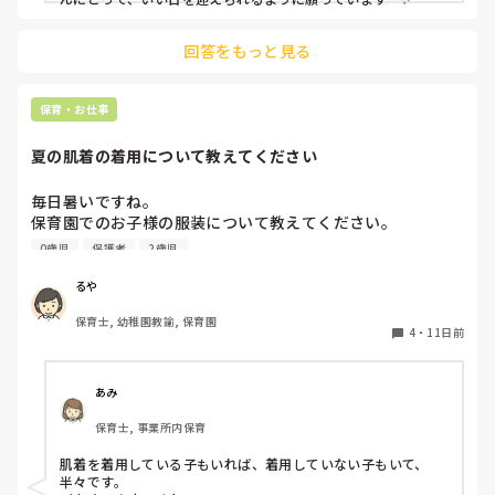
回答をもっと見る
保育・お仕事
夏の肌着の着用について教えてください
毎日暑いですね。

保育園でのお子様の服装について教えてください。

0歳児
保護者
2歳児
今まで勤務していた園は四季を通じて肌着を着用していたの
ですが、4月から新しい園で勤務開始したところ、肌着を着
るや
ていませんでした。

保育士, 幼稚園教諭, 保育園
以前は夏も汗を吸わせるために肌着は必要ですと保護者に説
4
・
11日前
明していたのですが、肌着を着せていない今の園の子どもた
ちをみていると、肌着がないほうが涼しそうです。

あみ
色々な考え方があると思いますが、皆様の園では夏も肌着を
保育士, 事業所内保育
着せていますか？

ちょっと皆さまはどんな感じか聞いてみたくなりました。

肌着を着用している子もいれば、着用していない子もいて、
よろしくお願いいたします。
半々です。
