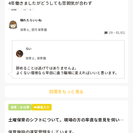
4年働きましたがどうしても雰囲気が合わず

退職しようと思っています。

退職
パート
周りの職員は、勤続10年以上から何十年という先生がほとん
晴れたらいいね
どです。

保育士, 認可保育園
保護者子どもの愚痴悪口が多く、

19
・
01/02
子どもの前でも

今で言う不適切保育も　

仕方ないよね

らい
もう何も言わずに

保育士, 保育園
子どもの言いなりになればいいんだね

などいう意見で…

辞めることは逃げではありませんよ。

よくない環境なら早目に違う職場に変えればいいと思います。
上の先生に相談することは難しそうです。

主任は同じ考えですし、園長は不在のことが多いです。

回答をもっと見る
最後の職場にしようと思っていましたが

正直苦しい。

辞めることは逃げ、と、過去辞めた人も何年も言われ続けて
保育・お仕事
👑殿堂入り
土曜保育のシフトについて。現場の方の率直な意見を伺いた
いです。
保育施設の運営管理をしています。
