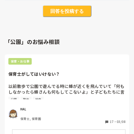
回答を投稿する
「公園」のお悩み相談
保育・お仕事
保育士がしてはいけない？
以前散歩で公園で遊んでる時に蜂が近くを飛んでいて「何も
しなかったら蜂さんも何もしてこないよ」と子どもたちに言
っていました。その時ふとその蜂が私の顔目掛けて飛んでき
公園
散歩
給食
て思わず避けました。するとそれを近くで見ていた先生に
「避けてる場合じゃない」と怒られたのですが保育士は虫を
HAL
避けることすらしてはいけないのでしょうか？

保育士, 保育園
17
・
03/08
また、ある時自分が補助で入ってるクラスが給食後着替えと
かを終えコットに横になって落ち着いたタイミングで鼻をか