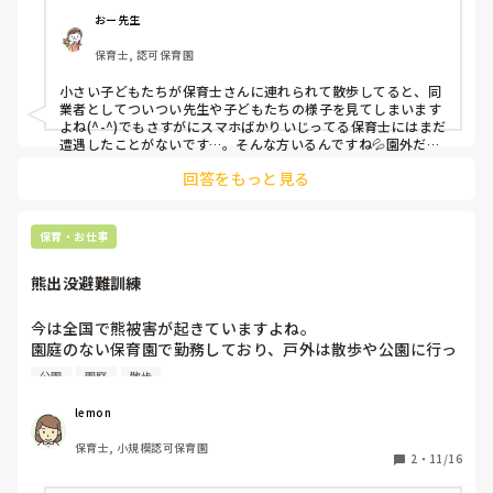
おー先生
保育士, 認可保育園
小さい子どもたちが保育士さんに連れられて散歩してると、同
業者としてついつい先生や子どもたちの様子を見てしまいます
よね(^-^)でもさすがにスマホばかりいじってる保育士にはまだ
遭遇したことがないです…。そんな方いるんですね💦園外だと
なおさら注意が必要なのに。その方に命を預かっている自覚を
回答をもっと見る
しっかりと持ってもらいたいです！
保育・お仕事
熊出没避難訓練
今は全国で熊被害が起きていますよね。

園庭のない保育園で勤務しており、戸外は散歩や公園に行っ
ていましたが今年は園の周辺を少し歩く程度にしています。

公園
園庭
散歩
熊出没警報が出た時はしばらくやめているので、室内で子ど
もたちにどう楽しんでもらうか、体を動かすかなどネタも尽
lemon
きてきました😢

保育士, 小規模認可保育園
熊出没に際しての避難訓練を実施している所もあるとニュー
2
・
11/16
スでみました。はじめて、訓練をやってみるのですが室内に