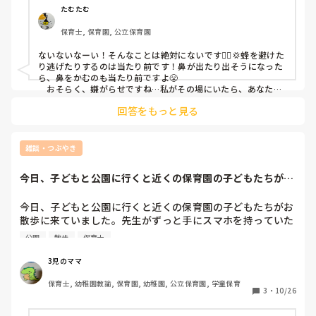
んでいたのですが、それを見た先生が

たむたむ
「そんなことする暇あるならこっちいつもより人少ないから
保育士, 保育園, 公立保育園
手伝え」と怒られました。確かに先生が1人休みだったので
すが補助の先生が入りいつも通りでした。

ないないなーい！そんなことは絶対にないです🙅‍♀️💢蜂を避けた
保育士は鼻をかんではいけないのでしょうか？
り逃げたりするのは当たり前です！鼻が出たり出そうになった
ら、鼻をかむのも当たり前ですよ😤

　おそらく、嫌がらせですね…私がその場にいたら、あなたを
助けてあげられたのに。
回答をもっと見る
雑談・つぶやき
今日、子どもと公園に行くと近くの保育園の子どもたちがお
散歩に来ていまし...
今日、子どもと公園に行くと近くの保育園の子どもたちがお
散歩に来ていました。先生がずっと手にスマホを持っていた
ので時計変わりにして見ているのかな？と思ってしばらく見
公園
散歩
保育士
ていたらずっと携帯をいじってる感じの雰囲気でした。子ど
も達は見ておらず…公園ですのでこっちが心配になりまし
3児のママ
保育士, 幼稚園教諭, 保育園, 幼稚園, 公立保育園, 学童保育
3
・
10/26