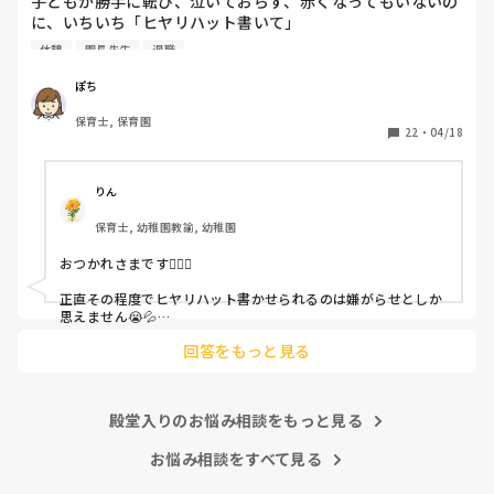
子どもが勝手に転び、泣いておらず、赤くなってもいないの
に、いちいち「ヒヤリハット書いて」

と書かされ

休憩
園長先生
退職
休憩時間に書くしかなく、辛いです

（そう言う本人は書かない）

ぽち
保育士, 保育園
しかも、上司に↑この内容でも

22
・
04/18
「どうしたらなくせるか」

ちゃんと考えて対策を練って書き込むようにと。

呼ばれて一緒に対策を考えさせられること多数

りん
保育士, 幼稚園教諭, 幼稚園
これだけで30〜40分拘束されて辛いです

おつかれさまです🙇🏻‍♀️

皆さんの園はどうですか?
正直その程度でヒヤリハット書かせられるのは嫌がらせとしか
思えません😭💦

他の先生方も同様のことをされているのでしょうか？

回答をもっと見る
あまりご無理されませんよう…😢
殿堂入りのお悩み相談をもっと見る
お悩み相談をすべて見る