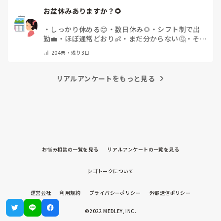
お盆休みありますか？🌻
・
しっかり休める😊
・
数日休み🌻
・
シフト制で出
勤💼
・
ほぼ通常どおり👶
・
まだ分からない🤔
・
その
他(コメントで教えてください)
204
票・
残り3日
リアルアンケートをもっと見る
お悩み相談の一覧を見る
リアルアンケートの一覧を見る
シゴトークについて
運営会社
利用規約
プライバシーポリシー
外部送信ポリシー
©2022 MEDLEY, INC.