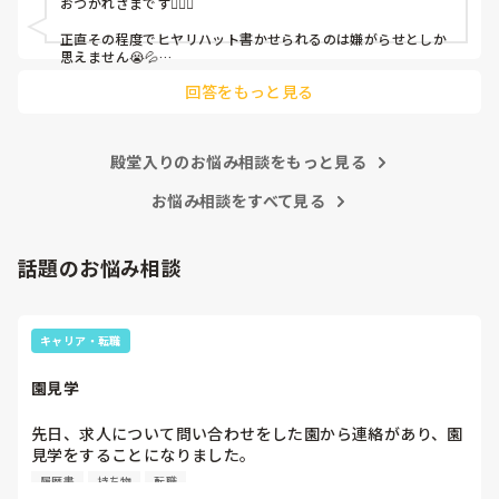
おつかれさまです🙇🏻‍♀️

皆さんの園はどうですか?
正直その程度でヒヤリハット書かせられるのは嫌がらせとしか
思えません😭💦

他の先生方も同様のことをされているのでしょうか？

回答をもっと見る
あまりご無理されませんよう…😢
殿堂入りのお悩み相談をもっと見る
お悩み相談をすべて見る
話題のお悩み相談
キャリア・転職
園見学
先日、求人について問い合わせをした園から連絡があり、園
見学をすることになりました。

私としては求人に応募したという認識ですが、『園見学をご
履歴書
持ち物
転職
案内させていただきたいです』とのことで持ち物について質