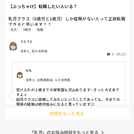
【ぶっちゃけ】転職したい人いる？
乳児クラス（0歳児と1歳児）しか経験がない人って正直転職
できると思います？？
乳児
0歳児
転職
てとてと
保育士, 認可保育園
3
・
03/22
もも
保育士, 幼稚園教諭, 公立保育園
受け入れが２歳までの保育園も沢山あります✨きっと大丈夫で
すよ☺️

幼児クラスに挑戦してみたいということであっても、今までの
現場の経験は絶対強みになると思っています❤️‍🔥
回答をもっと見る
「乳児」のお悩み相談をもっと見る