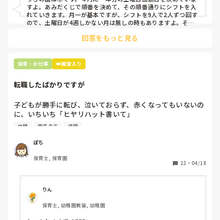
すよ。あみだくじで順番を決めて、その順番通りにシフトを入
上記のいずれかの対策を取り入れることを考えています。

れていきます。月一が基本ですが、シフトを9人で2人ずつ回す
ので、土曜日が4週しかない月は無しの時もありますよ。その
土曜日が出られない人は、同じシフト時間の人と自分で交代し
是非、現場の方の意見をお聞かせください。
回答をもっと見る
て貰い、主任に報告してます。
保育・お仕事
👑殿堂入り
転職したばかりですが
子どもが勝手に転び、泣いておらず、赤くなってもいないの
に、いちいち「ヒヤリハット書いて」

と書かされ

休憩
園長先生
退職
休憩時間に書くしかなく、辛いです

（そう言う本人は書かない）

ぽち
保育士, 保育園
しかも、上司に↑この内容でも

22
・
04/18
「どうしたらなくせるか」

ちゃんと考えて対策を練って書き込むようにと。

呼ばれて一緒に対策を考えさせられること多数

りん
保育士, 幼稚園教諭, 幼稚園
これだけで30〜40分拘束されて辛いです
