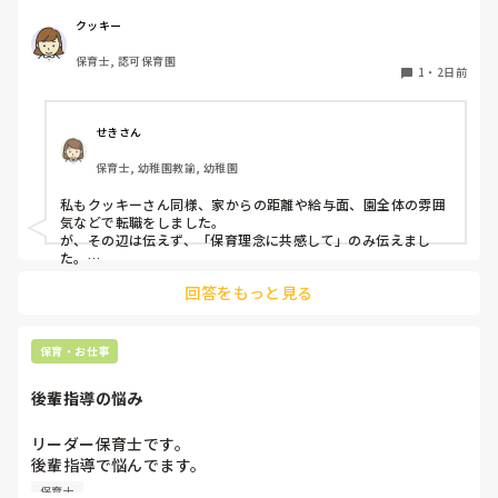
なのでしょうか？

私自身、園の雰囲気とか園の規模、保育内容は勘案しますが
クッキー
正直なところ、家から通いやすいか、給与はどうか…という
保育士, 認可保育園
ところに重きを置いています

1
・
2日前
もちろんそんなことは話せませんが

皆さんは、志望動機をどのように答えていますか？また、本
音はどうですか？
せきさん
保育士, 幼稚園教諭, 幼稚園
私もクッキーさん同様、家からの距離や給与面、園全体の雰囲
気などで転職をしました。

が、その辺は伝えず、「保育理念に共感して」のみ伝えまし
た。

あとは、自分の長所や得意なことが活かせそうだと感じたと伝
回答をもっと見る
保育・お仕事
後輩指導の悩み
リーダー保育士です。

後輩指導で悩んでます。

初めて年長を持つ後輩がいますが

保育士