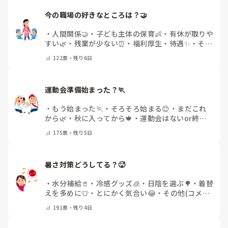
今の職場の好きなところは？🤝 
・
人間関係🤝
・
子ども主体の保育👶
・
有休が取りや
すい🌿
・
残業が少ない⏰
・
福利厚生・待遇✨
・
その
他(コメントで教えてください)
122
票・
残り6日
運動会準備始まった？🏃
・
もう始まった🏃
・
そろそろ始まる😊
・
まだこれ
から🌿
・
秋に入ってから🍁
・
運動会はないor終わ
った✨
・
その他(コメントで教えてください)
175
票・
残り5日
暑さ対策どうしてる？🥵
・
水分補給🥤
・
冷感グッズ🧊
・
日陰を選ぶ🌳
・
着替
えを多めに👕
・
とにかく気合い😂
・
その他(コメン
トで教えてください)
191
票・
残り4日