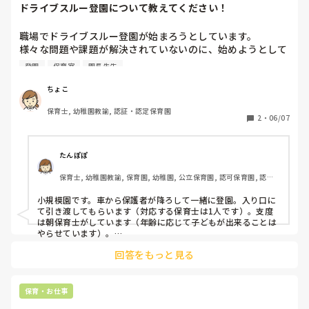
ドライブスルー登園について教えてください！
職場でドライブスルー登園が始まろうとしています。

様々な問題や課題が解決されていないのに、始めようとして
いる園長に腹を立てています。(愚痴ですみません。)

登園
保育室
園長先生
皆さんの職場では、

ちょこ
・車から降りる時は保護者が降ろす？保育士が降ろす？

保育士, 幼稚園教諭, 認証・認定保育園
・玄関から保育室までは見守る保育士はいる？

2
・
06/07
・乳児の支度は普段保護者にしてもらってますが、保育士が
朝する？帰りに次の日の支度をしていってもらう？

たんぽぽ
保育士, 幼稚園教諭, 保育園, 幼稚園, 公立保育園, 認可保育園, 認
時間は保育士の人数が増える8:30～9:00の間

証・認定保育園
玄関前に車をつけて保育士2人が対応することしか決まって
小規模園です。車から保護者が降ろして一緒に登園。入り口に
いません。

て引き渡してもらいます（対応する保育士は1人です）。支度
そもそも土曜の振休等で人数が足りない曜日があって

は朝保育士がしています（年齢に応じて子どもが出来ることは
ドライブスルーを始めるなら毎日しなければならないと思う
やらせています）。

そもそもなぜドライブスルーをする事になったのでしょうか？
のに、、、本当に納得いきません。

回答をもっと見る
駐車場が少ないからですか？大雨の日など大変になりますよ
ね。あと子どもがぐずったら、など。

参考にさせていただきたいので、ご回答宜しくお願いしま
そもそも職員が納得していないのに始めるなんて、見切り発車
す！！
すぎますね😢
保育・お仕事