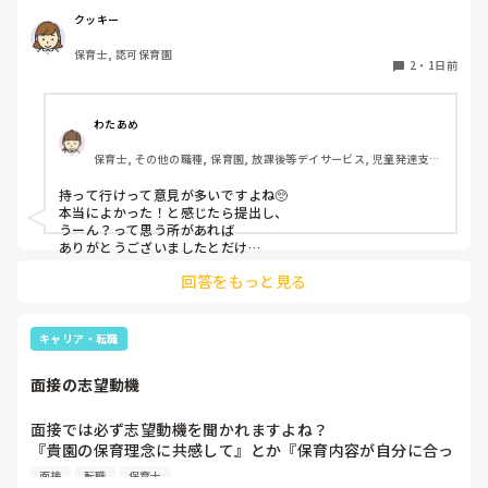
問しましたが、見学なので特にありませんとのこと

クッキー
保育士, 認可保育園
このような場合は本当に見学だけで終了なのでしょうか？

2
・
1日前
それとも、やはり履歴書や職務経歴書を持参した方が良いの
でしょうか？
わたあめ
保育士, その他の職種, 保育園, 放課後等デイサービス, 児童発達支援
施設
持って行けって意見が多いですよね🥺

本当によかった！と感じたら提出し、

うーん？って思う所があれば

ありがとうございましたとだけ

伝えて個人情報の履歴書は渡さず帰ります🥺！

回答をもっと見る
一応、持参の準備だけはしときます！

キャリア・転職
面接の志望動機
面接では必ず志望動機を聞かれますよね？

『貴園の保育理念に共感して』とか『保育内容が自分に合っ
てると思いました』等々が多いかと思いますが、実際はどう
面接
転職
保育士