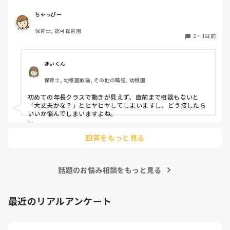
初めての割にわからないことを聞きにこなかったり、聞かな
いで様子見てると直前になるまで何もアクションがなかった
ちゃっぴー
り

保育士, 認可保育園
他の職員に聞いてる様子もなくて

2
・
1日前
もう何考えてるんだかさっぱりです。

よほど自分に聞きづらいのか、聞く必要性さえ感じないの
ほいくん
か、もうよくわからないです。

保育士, 幼稚園教諭, その他の職種, 幼稚園
対応にも悩みます。
初めての年長クラスで動きが見えず、直前まで相談もないと
「大丈夫かな？」とヒヤヒヤしてしまいますし、どう接したら
いいか悩んでしまいますよね。

後輩側は「何が分からないかも分からない状態」だったり、
回答をもっと見る
「こんなこと聞いたら迷惑かな」と抱え込んでいるケースがと
ても多いです。

待つスタイルから一歩踏み出して、リーダー側から「〇〇の
話題のお悩み相談をもっと見る
件、どこまで進んだ？」「困ってることない？」と具体的に声
をかけて進捗を確認する仕組みを作ってみてください。

「毎日夕方に5分だけ進捗確認の時間を取る」などルール化し
最近のリアルアンケート
てしまうと、後輩も質問しやすくなりますよ。一人で抱え込ま
ず、声をかけやすい雰囲気作りから試してみてくださいね。