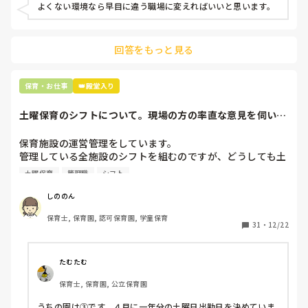
よくない環境なら早目に違う職場に変えればいいと思います。
上の先生に相談することは難しそうです。

主任は同じ考えですし、園長は不在のことが多いです。

回答をもっと見る
最後の職場にしようと思っていましたが

正直苦しい。

辞めることは逃げ、と、過去辞めた人も何年も言われ続けて
保育・お仕事
👑殿堂入り
土曜保育のシフトについて。現場の方の率直な意見を伺いた
いです。
保育施設の運営管理をしています。

管理している全施設のシフトを組むのですが、どうしても土
曜保育だけは入れる方が少なく、いつも苦労しています。

土曜保育
管理職
シフト
応募の段階では皆、月1〜2回の土曜出勤があることに同意し
て入職しているはずですが、いざ勤務が始まると一日も土曜
しののん
出勤が出来ない方ばかりです。

保育士, 保育園, 認可保育園, 学童保育
31
・
12/22
そこで、

①土曜日の希望休は2日まで、と制限をかける

②毎月、必ず土曜保育に入ることのできる日を1日だけピッ
たむたむ
クアップしてもらう

保育士, 保育園, 公立保育園
③仮シフトが出た時、土曜出勤が難しければ自身で代わりの
人を交渉して見つけてもらう

うちの園は③です。４月に一年分の土曜日出勤日を決めていま