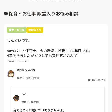
👑保育・お仕事 殿堂入りお悩み相談
保育・お仕事
👑殿堂入り
しんどいです。
40代パート保育士、今の職場に転職して4年目です。

4年働きましたがどうしても雰囲気が合わず

退職しようと思っています。

退職
パート
周りの職員は、勤続10年以上から何十年という先生がほとん
晴れたらいいね
どです。

保育士, 認可保育園
保護者子どもの愚痴悪口が多く、

19
・
01/02
子どもの前でも

今で言う不適切保育も　

仕方ないよね

らい
もう何も言わずに

保育士, 保育園
子どもの言いなりになればいいんだね

などいう意見で…

辞めることは逃げではありませんよ。
