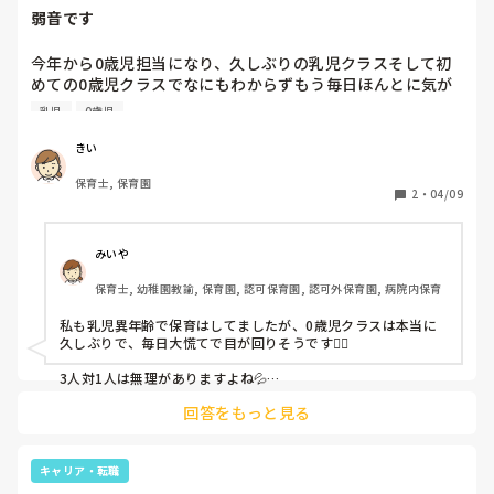
弱音です
今年から0歳児担当になり、久しぶりの乳児クラスそして初
めての0歳児クラスでなにもわからずもう毎日ほんとに気が
狂いそうです😭

乳児
0歳児
きい
保育士, 保育園
2
・
04/09
みいや
保育士, 幼稚園教諭, 保育園, 認可保育園, 認可外保育園, 病院内保育
私も乳児異年齢で保育はしてましたが、0歳児クラスは本当に
久しぶりで、毎日大慌てで目が回りそうです😵‍💫

3人対1人は無理がありますよね💦

回答をもっと見る
今週が無事に終わってホッとしてます😮‍💨来週からもがんばりま
しょうね！
キャリア・転職