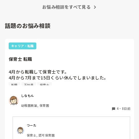
お悩み相談をすべて見る
話題のお悩み相談
キャリア・転職
保育士 転職
4月から転職して保育士です。

4月から7月まで15日くらい休んでしまいました。

同じクラスの先生いるのですが、いい気しないと思います。
転職
正社員
保育士
やめた方がいいですかね？また、クビになりますかね？
しなもん
幼稚園教諭, 保育園
4
・
8日前
つーた
保育士, 認可保育園