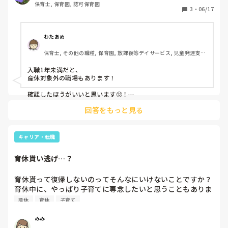
保育士, 保育園, 認可保育園
3
・
06/17
「2人も産休にはいるのは園としては迷惑」とか「周りの職
員のことも考えて」とか思われるんだろうな、ともうメンタ
ルが不安定で、園長にもまだ話せていません

わたあめ
保育士, その他の職種, 保育園, 放課後等デイサービス, 児童発達支援
早めに言うのが正解だと思いますが、退職勧められたりしち
施設
ゃうのかな、と怖いです。
入職1年未満だと、

産休対象外の職場もあります！

確認したほうがいいと思います🥺！

その場合は退職になります🥺！

回答をもっと見る
キャリア・転職
育休貰い逃げ…？
育休貰って復帰しないのってそんなにいけないことですか？

育休中に、やっぱり子育てに専念したいと思うこともありま
すよね？
産休
育休
子育て
みみ