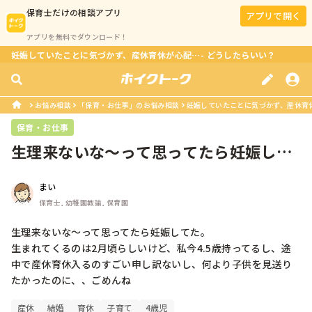
保育士
だけの相談アプリ
アプリで開く
アプリを無料でダウンロード！
妊娠していたことに気づかず、産休育休が心配…- どうしたらいい？
お悩み相談
「保育・お仕事」のお悩み相談
妊娠していたことに気づかず、産休育休
保育・お仕事
生理来ないな〜って思ってたら妊娠して
た。生まれてくるのは2月頃らしいけ...
まい
保育士, 幼稚園教諭, 保育園
生理来ないな〜って思ってたら妊娠してた。

生まれてくるのは2月頃らしいけど、私今4.5歳持ってるし、途
中で産休育休入るのすごい申し訳ないし、何より子供を見送り
たかったのに、、ごめんね
産休
結婚
育休
子育て
4歳児