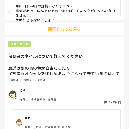
月に3日〜4日の計算になりますか？

事情があって休んでいるのであれば、そんなクビになんかなり
ませんよ。

サボりじゃないでしょ？

回答をもっと見る
同じクラスの先生が、もしも今後、いい気がしないと言葉にし
てきたり、冷たくあたるなど態度にひどく変化があることが出
てきたら、その時には、話をして必要に応じて謝るなりすれば
いいと思います。

保育・お仕事
何も起きていない段階で、考えを深めすぎてしまうより、これ
保育者のネイルについて教えてください
からの振る舞いだと思いますよ。

もしまた、休むことがありそうならば、事前に話しておくこと
も大事かと。

最近は髪の毛の色が自由だったり

保育者もオシャレを楽しめるようになって来ているのはとて
憶測で考えて妄想を広げないことです。

も良いことだと思っているのですが、

デマがいつのまにか事実のようになってしまうのは、人間の思
3歳児
0歳児
2歳児
皆さんの園ではネイルの扱いはどうなっていますか？

い込みの度合いによるものです。
今の園では一応まだNGにはなっているのですが、

るや
爪が弱いからコーティングしていないと割れちゃう、とか
保育士, 幼稚園教諭, 保育園
色々理由がありつつ地味目のネイルを暗黙の了解でしている
2
・
8日前
人が半数くらいいます。

最近はプールがあったりと素足になることが多いのですが、
足は煌びやかなネイルになっています。笑

まき
保育士, 認証・認定保育園, 管理職
そもそもどうしてネイルがNGだったんだっけ？とだんだん