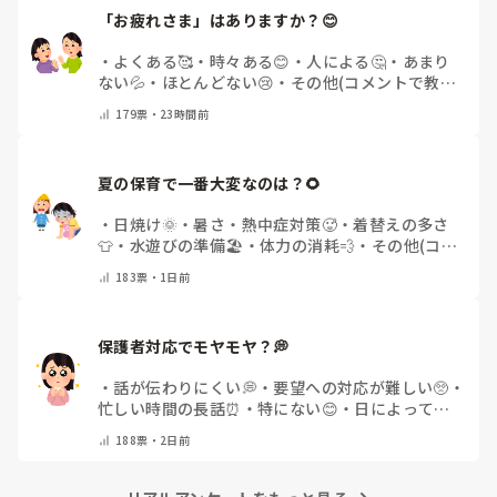
「お疲れさま」はありますか？😊
・
よくある🥰
・
時々ある😊
・
人による🤔
・
あまり
ない💦
・
ほとんどない😢
・
その他(コメントで教え
てください)
179
票・
23時間前
夏の保育で一番大変なのは？🌻
・
日焼け🌞
・
暑さ・熱中症対策🥵
・
着替えの多さ
👕
・
水遊びの準備🏖️
・
体力の消耗💨
・
その他(コメ
ントで教えてください)
183
票・
1日前
保護者対応でモヤモヤ？💭
・
話が伝わりにくい💭
・
要望への対応が難しい🥺
・
忙しい時間の長話⏰
・
特にない😊
・
日によって違
う🌿
・
その他(コメントで教えてください)
188
票・
2日前