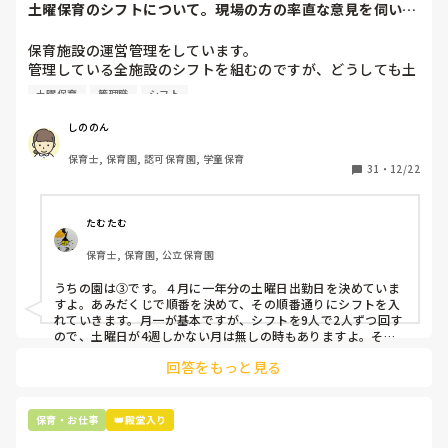
土曜保育のシフトについて。現場の方の率直な意見を伺いた
いです。
保育施設の運営管理をしています。

管理している全施設のシフトを組むのですが、どうしても土
曜保育だけは入れる方が少なく、いつも苦労しています。

土曜保育
管理職
シフト
応募の段階では皆、月1〜2回の土曜出勤があることに同意し
て入職しているはずですが、いざ勤務が始まると一日も土曜
しののん
出勤が出来ない方ばかりです。

保育士, 保育園, 認可保育園, 学童保育
31
・
12/22
そこで、

①土曜日の希望休は2日まで、と制限をかける

②毎月、必ず土曜保育に入ることのできる日を1日だけピッ
たむたむ
クアップしてもらう

保育士, 保育園, 公立保育園
③仮シフトが出た時、土曜出勤が難しければ自身で代わりの
人を交渉して見つけてもらう

うちの園は③です。４月に一年分の土曜日出勤日を決めていま
すよ。あみだくじで順番を決めて、その順番通りにシフトを入
上記のいずれかの対策を取り入れることを考えています。

れていきます。月一が基本ですが、シフトを9人で2人ずつ回す
ので、土曜日が4週しかない月は無しの時もありますよ。その
土曜日が出られない人は、同じシフト時間の人と自分で交代し
是非、現場の方の意見をお聞かせください。
回答をもっと見る
て貰い、主任に報告してます。
保育・お仕事
👑殿堂入り