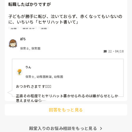
転職したばかりですが
子どもが勝手に転び、泣いておらず、赤くなってもいないの
に、いちいち「ヒヤリハット書いて」

と書かされ

休憩
園長先生
退職
休憩時間に書くしかなく、辛いです

（そう言う本人は書かない）

ぽち
保育士, 保育園
しかも、上司に↑この内容でも

22
・
04/18
「どうしたらなくせるか」

ちゃんと考えて対策を練って書き込むようにと。

呼ばれて一緒に対策を考えさせられること多数

りん
保育士, 幼稚園教諭, 幼稚園
これだけで30〜40分拘束されて辛いです

おつかれさまです🙇🏻‍♀️

皆さんの園はどうですか?
正直その程度でヒヤリハット書かせられるのは嫌がらせとしか
思えません😭💦

他の先生方も同様のことをされているのでしょうか？

回答をもっと見る
あまりご無理されませんよう…😢
殿堂入りのお悩み相談をもっと見る