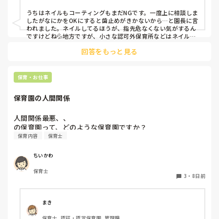
わからなくなって来ました笑

うちはネイルもコーティングもまだNGです。一度上に相談しま
他の園ではどのような感じなのか教えていただけたら嬉しい
したがなにかをOKにすると歯止めがきかないから…と園長に言
われました。ネイルしてるほうが、指先危なくない気がするん
ですけどね💦地方ですが、小さな認可外保育所などはネイル
OKのとこもあるようです。
回答をもっと見る
保育・お仕事
保育園の人間関係
人間関係最悪、、

の保育園って、どのような保育園ですか？
保育内容
保育士
ちいかわ
保育士
3
・
8日前
まき
保育士, 認証・認定保育園, 管理職