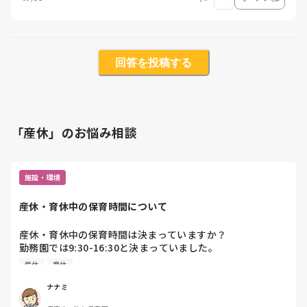
回答を投稿する
「産休」のお悩み相談
施設・環境
産休・育休中の保育時間について
産休・育休中の保育時間は決まっていますか？

勤務園では9:30-16:30と決まっていました。

子どもを預けている園では割と緩やかなようです。

産休
育休
そういう園も増えているのでしょうか。
ナナミ