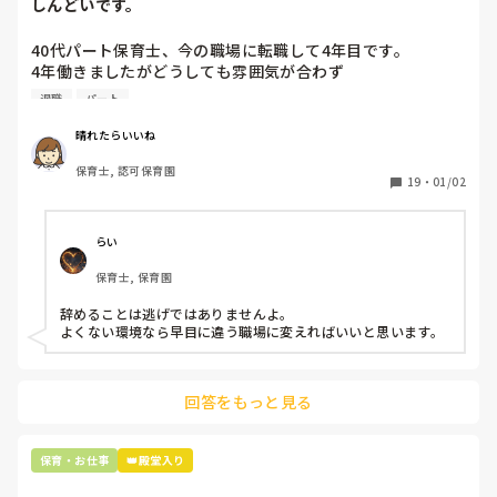
しんどいです。
40代パート保育士、今の職場に転職して4年目です。

4年働きましたがどうしても雰囲気が合わず

退職しようと思っています。

退職
パート
周りの職員は、勤続10年以上から何十年という先生がほとん
晴れたらいいね
どです。

保育士, 認可保育園
保護者子どもの愚痴悪口が多く、

19
・
01/02
子どもの前でも

今で言う不適切保育も　

仕方ないよね

らい
もう何も言わずに

保育士, 保育園
子どもの言いなりになればいいんだね

などいう意見で…

辞めることは逃げではありませんよ。

よくない環境なら早目に違う職場に変えればいいと思います。
上の先生に相談することは難しそうです。

主任は同じ考えですし、園長は不在のことが多いです。

回答をもっと見る
最後の職場にしようと思っていましたが

正直苦しい。

辞めることは逃げ、と、過去辞めた人も何年も言われ続けて
保育・お仕事
👑殿堂入り