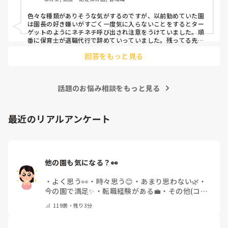
色々な種類がありそうな気がするのですが、以前勤めていた園
は園長の好き嫌いがすごく一度気に入らないことをするとター
ゲットのようにネチネチ呼び出され注意をうけていました。順
番に保育士が退職代行で辞めていっていました。残ってる先生
は園長のご機嫌取りでサビ残当たり前、製作や発表会なども自
回答をもっと見る
由にできずで、やめたいけど子どもたちのことを思うとやめれ
ない…というような状態でした。きっと他にもこんな園たくさ
んありそうですよね💦
話題のお悩み相談をもっと見る
最近のリアルアンケート
他の園も気になる？👀
・
よく思う👀
・
時々思う😊
・
あまり思わない🌿
・
今の園で満足✨
・
転職経験がある💼
・
その他(コメ
ントで教えてください)
119
票・
残り3分