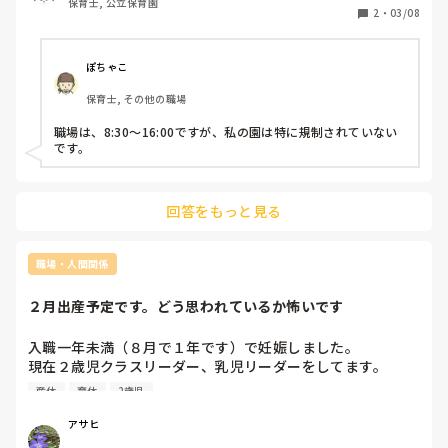
保育士, 公立保育園
2
・
03/08
ぽちゃこ
保育士, その他の職場
職場は、8:30〜16:00ですが、私の園は特に規制されていない
です。
回答をもっと見る
職場・人間関係
２月出産予定です。どう思われているか怖いです
入職一年未満（８月で１年です）で妊娠しました。

現在２歳児クラスリーダー、乳児リーダーをしてます。

順調に育ってくれれば２月出産予定です

産休
育休
2歳児
年度途中の産休になるのがものすごく申し訳なく思ってしま
っています。…しかも幼児リーダー（6年目）の先生も妊娠
アサヒ
中とのことです。（出産時期は知りませんがほぼ同時期）
