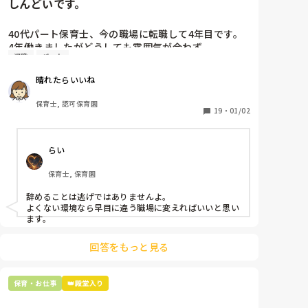
しんどいです。
40代パート保育士、今の職場に転職して4年目です。

4年働きましたがどうしても雰囲気が合わず

退職
パート
退職しようと思っています。

晴れたらいいね
周りの職員は、勤続10年以上から何十年という先生が
ほとんどです。

保育士, 認可保育園
保護者子どもの愚痴悪口が多く、

19
・
01/02
子どもの前でも

今で言う不適切保育も　

らい
仕方ないよね

もう何も言わずに

保育士, 保育園
子どもの言いなりになればいいんだね

などいう意見で…

辞めることは逃げではありませんよ。

よくない環境なら早目に違う職場に変えればいいと思い
上の先生に相談することは難しそうです。

ます。
主任は同じ考えですし、園長は不在のことが多いで
す。

回答をもっと見る
最後の職場にしようと思っていましたが

正直苦しい。

保育・お仕事
👑殿堂入り
辞めることは逃げ、と、過去辞めた人も何年も言われ