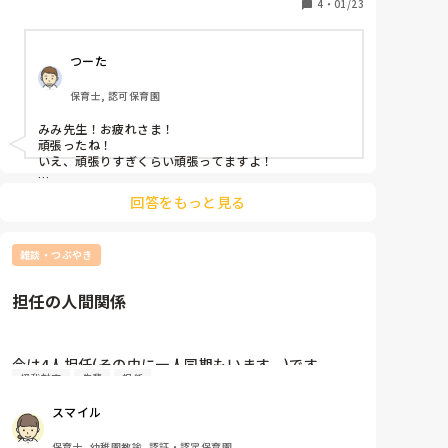
4
・
01/23
園内の子どもは全員出席なのに、職員は半数以上がお
休みとなってしまった今日。

つーた
辛うじて生き残った職員で、来ている子どもたちを手
保育士, 認可保育園
分けして保育しなければならず。。

うちのクラスは支援が必要な子が数名居る中、担任不
みみ先生！お疲れさま！

在の他クラスまで一つの部屋で保育したのですが

頑張ったね！

とにかく全員怪我させずに保護者に引き渡すことだけ
いえ、頑張りすぎくらい頑張ってますよ！

を目標に頑張りました。

そんな時、とにかく子どもたちを安全に、怪我させず
回答をもっと見る
に、って気持ち、わかります。

頑張ったのですが、やっぱり人手も余裕も無いので

そして、反省する気持ちも。

「◯◯して」と何回も頼んでくる子に「ごめん！今は
そう、感染症って本当、脅威ですよね。

無理っ！！」とバッサリ断ったり、

雑談・つぶやき
なかなか活動の切り替えができない子に必要以上に声
でもさ、先生、たくさん頑張ったから、反省も大事だけ
ど今日は自分を褒めてあげてほしいです✨

を荒げてしまったり、泣き暴れる子をクールダウンさ
担任の人間関係
いいんだよ、そんな時は。

せようにも上手くいかなかったり、、

子どもには、また、気持ちが伝わる時がくるし。大丈夫
ですよ。

職員は足りずもちろん残業、クタクタで家に帰ってか
今は4人担任(その中に一人同期もいます。)です。

ら今日の自分を思い返して反省会が止まりません。

園長に、労ってほしかったね。

怪我対応
先輩
担任
最近クラスで私だけが知らない裏話とか保育のこと
園長は、今日を頑張ってましたか？
を、失敗ばかりっていうかどうせ私に言っても仕方な
頑張ったね、と園長たちには言ってもらえなかったぶ
スマイル
いかみたいな雰囲気で同期も含めて話をしています。
ん

先輩の1人が時折、同期や他の先輩に小さな声で耳打
ここに居る皆さんに頑張ったね、と言ってほしいで
保育士, 幼稚園教諭, 認証・認定保育園