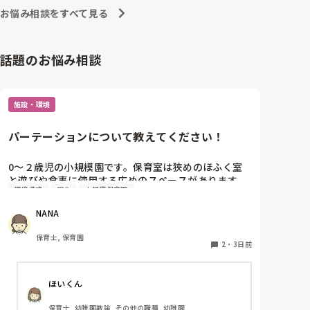
お悩み相談をすべて見る
話題のお悩み相談
施設・環境
パーテーションについて教えてください！
0〜２歳児の小規模園です。保育室は狭めのほふく室
と遊びや食事に使用する広めのスペースがあります。
環境構成
安全
小規模保育園
広すぎると走り回ったりして落ち着かないので、活動
によってパーテーションで仕切っています。このパー
NANA
テーションがウレタンのような素材で軽いので、ちょ
っと体が当たると倒れたり、つかまり立ちが不安定な
保育士, 保育園
子にとっては共倒れになったりで危険です。かと言っ
2
・
3日前
て固定してしまうと活動によって柔軟に移動すること
ができなくなってしまうし…以前勤務していた園では
ほいくん
しっかりした重いものを置いていましたが、移動が大
変で使い勝手が悪く、子どもがぶつかって倒れた時に
保育士, 幼稚園教諭, その他の職種, 幼稚園