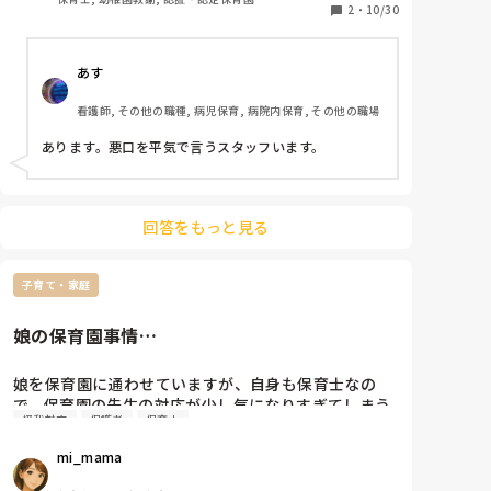
ちで話をすることがあります。私にも言ってくれるこ
2
・
10/30
す。。。涙
とはたまーーにありますがほぼ教えてくれないことが
多いです。聞いた先輩や同期も私には一切教えてくれ
あす
ません。😇今日はその耳打ちをした直後に私に他のク
ラスにヘルプにいけと行かされました。これが引っか
看護師, その他の職種, 病児保育, 病院内保育, その他の職場
かるのは、私の心が狭いだけでしょうか？なんか最近
引っかかることが多くて質問しました。🥲
あります。悪口を平気で言うスタッフいます。
回答をもっと見る
子育て・家庭
娘の保育園事情…
娘を保育園に通わせていますが、自身も保育士なの
で、保育園の先生の対応が少し気になりすぎてしまう
怪我対応
保護者
保育士
時があります。

特に怪我の対応など…

mi_mama
お迎え時に足を痛がって引きずっていた時に、何もし
ていないのに痛がって…と言われ、お迎え後自身で整