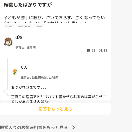
転職したばかりですが
子どもが勝手に転び、泣いておらず、赤くなってもい
ないのに、いちいち「ヒヤリハット書いて」

休憩
園長先生
退職
と書かされ

休憩時間に書くしかなく、辛いです

ぽち
（そう言う本人は書かない）

保育士, 保育園
しかも、上司に↑この内容でも

22
・
04/18
「どうしたらなくせるか」

ちゃんと考えて対策を練って書き込むようにと。

りん
呼ばれて一緒に対策を考えさせられること多数

保育士, 幼稚園教諭, 幼稚園
これだけで30〜40分拘束されて辛いです

おつかれさまです🙇🏻‍♀️

皆さんの園はどうですか?
正直その程度でヒヤリハット書かせられるのは嫌がらせ
としか思えません😭💦

他の先生方も同様のことをされているのでしょうか？

回答をもっと見る
あまりご無理されませんよう…😢
殿堂入りのお悩み相談をもっと見る