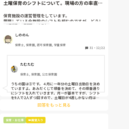
土曜保育のシフトについて。現場の方の率直な
意見を伺いたいです。
保育施設の運営管理をしています。

管理している全施設のシフトを組むのですが、どうし
土曜保育
管理職
シフト
ても土曜保育だけは入れる方が少なく、いつも苦労し
ています。

しののん
応募の段階では皆、月1〜2回の土曜出勤があることに
同意して入職しているはずですが、いざ勤務が始まる
保育士, 保育園, 認可保育園, 学童保育
と一日も土曜出勤が出来ない方ばかりです。

31
・
12/22
そこで、

たむたむ
①土曜日の希望休は2日まで、と制限をかける

②毎月、必ず土曜保育に入ることのできる日を1日だ
保育士, 保育園, 公立保育園
けピックアップしてもらう

③仮シフトが出た時、土曜出勤が難しければ自身で代
うちの園は③です。４月に一年分の土曜日出勤日を決め
わりの人を交渉して見つけてもらう

ていますよ。あみだくじで順番を決めて、その順番通り
にシフトを入れていきます。月一が基本ですが、シフト
上記のいずれかの対策を取り入れることを考えていま
を9人で2人ずつ回すので、土曜日が4週しかない月は無
しの時もありますよ。その土曜日が出られない人は、同
す。

回答をもっと見る
じシフト時間の人と自分で交代して貰い、主任に報告し
てます。
是非、現場の方の意見をお聞かせください。
保育・お仕事
👑殿堂入り