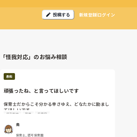
新規登録
ログイン
投稿する
「怪我対応」のお悩み相談
愚痴
頑張ったね、と言ってほしいです
保育士だからこそ分かる辛さゆえ、どなたかに励まし
てほしいです。

怪我対応
残業
保育室
インフルエンザやら感染症が園内で流行すると、子ど
鳥
もたちが回復して戻ってくるタイミングで職員が次々
に感染してお休みするのってあるあるですよね……。

保育士, 認可保育園