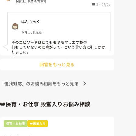
保育士, 事業所内保育
形外科に連れて行ったりしました。

1
・
07/05
自分の園だったら受診しているのに…と思ったり。

こう言う場合保育園側にその旨を伝えていますか？
はんもっく
保育士, 託児所
そのエピソードはとてもモヤモヤしますね😠

何もしていないのに痛がって…という言い方に引っかか
りました。

うまく状況説明できる年齢ではないと思いますが、子ど
回答をもっと見る
もの話をよく聞いてほしいと先生方に伝えます。

また後日、家での様子等も報告します。
「怪我対応」のお悩み相談をもっと見る
👑保育・お仕事 殿堂入りお悩み相談
保育・お仕事
👑殿堂入り