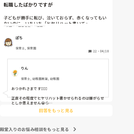
転職したばかりですが
子どもが勝手に転び、泣いておらず、赤くなってもい
ないのに、いちいち「ヒヤリハット書いて」

休憩
園長先生
退職
と書かされ

休憩時間に書くしかなく、辛いです

ぽち
（そう言う本人は書かない）

保育士, 保育園
しかも、上司に↑この内容でも

22
・
04/18
「どうしたらなくせるか」

ちゃんと考えて対策を練って書き込むようにと。

りん
呼ばれて一緒に対策を考えさせられること多数

保育士, 幼稚園教諭, 幼稚園
これだけで30〜40分拘束されて辛いです

おつかれさまです🙇🏻‍♀️

皆さんの園はどうですか?
正直その程度でヒヤリハット書かせられるのは嫌がらせ
としか思えません😭💦

他の先生方も同様のことをされているのでしょうか？

回答をもっと見る
あまりご無理されませんよう…😢
殿堂入りのお悩み相談をもっと見る