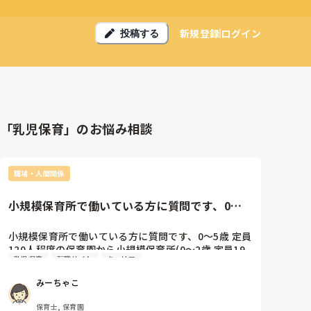
新規登録
ログイン
投稿する
「乳児保育」のお悩み相談
職場・人間関係
小規模保育所で働いている方に質問です、0〜5
歳 定員120人程度の保育...
小規模保育所で働いている方に質問です、0〜5歳 定員
120人程度の保育園から小規模保育所(0〜2歳 定員19
乳児保育
転職サイト
キャリア
人)への転職を検討しています。

そういった経験のある方いらっしゃいますか？

みーちゃこ
今は4歳児(23人)副担任です。そこから小規模保育所へ
の転職はやはりギャップがありますかね？

保育士, 保育園