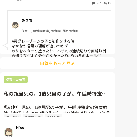
です。

2
・
10/19
280名程度の園で働いていた時は、職員の人数も多く、
行事も全て大規模で迫力がありました。全園児さんの名
前はもちろん覚えていましたが、接することの少ない子
あきち
どもさんや保護者の方にはなかなか名前を覚えてもらう
ことも難しかった気がしています。

保育士, 幼稚園教諭, 保育園, 認可保育園
大変なことも多い分、やり甲斐も大きかったですね。

人によっては、物足りなく感じる方もいるかもしれませ
4歳グレーゾーンの子と制作をする時

んが、働いてみないとわからない部分もあるかと思いま
なかなか言葉の理解が追いつかず

す。

のりをベターと塗ったり、ハサミの連続切りや直線以外
の切り方がよく分からなかったり､めいろのルールが分
参考になれば幸いです。

からず、一緒にしたり目で見えるように伝えてもあまり
回答をもっと見る
理解されてない時が困りました！
保育・お仕事
私の担当児の、1歳児男の子が、午睡時特定の
保育教諭（主任または40代の...
私の担当児の、1歳児男の子が、午睡時特定の保育教
諭（主任または40代の先生）でなければ｢いやー｣と言
生活基盤
担当制保育
乳児保育
って遊び回ったり、泣いたりします。

その日外でたくさん動いた！頭を使った！などは全く
M'ss
関係ないようで、家でも寝ること自体が嫌いだそう
で、お母さんが寝ようと声をかけても嫌がるそうで