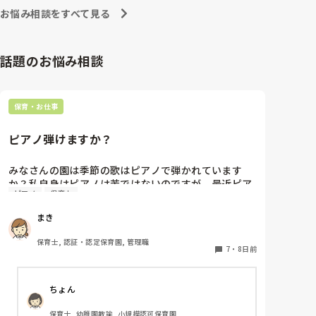
お悩み相談をすべて見る
話題のお悩み相談
保育・お仕事
ピアノ弾けますか？
みなさんの園は季節の歌はピアノで弾かれています
か？私自身はピアノは苦ではないのですが、最近ピア
ピアノ
保育士
ノが弾けない先生が多く、季節の歌をうたう際に演奏
が止まったり、弾き直したり、不協和音になったり…
まき
ということがよくあります。これならもう音源つかっ
たほうがよい？と思うのですが、そこは練習すべき…
保育士, 認証・認定保育園, 管理職
という声もあってよくわからなくなりました💦
7
・
8日前
ちょん
保育士, 幼稚園教諭, 小規模認可保育園