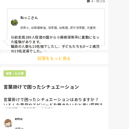
それぞれのメリットデメリットを教えて頂きたいで
4
・
05/16
す。悩んだことや、転職して良かったことなど…宜し
くお願い致します。
ねっこさん
保育士, 幼稚園教諭, 保育園, 幼稚園, 認可保育園, 児童発達
支援施設, 小規模認可保育園
以前定員280人程度の園から小規模保育所に異動になっ
た経験があります。

職員の人数も10名強でしたし、子どもたちも0〜２歳児
の19名定員でした。

回答をもっと見る
メリットとしては、アットホームな雰囲気で子どもたち
全員のことを把握しやすい。保護者との連絡や連携も取
りやすかったです。

保育・お仕事
また職員の連携や情報の周知もしやすかったです。

ゆっくり保育ができました。

園長先生や主任の先生との距離も近いので、保育の中で
言葉掛けで困ったシチュエーション
困ったことや希望を出しやすいこと、職員の人間関係も
良かったのでお休みを取りやすかった部分もありまし
た。

言葉掛けで困ったシチュエーションはありますか？

いろんな意見やエピソードを聞きたいなと思い質問さ
デメリットとしては、職員の人数が少なく、尚且つ正職
幼児保育
乳児保育
トラブル
せて下さい！！

員の人数も少ないので、早番遅番のローテーションが速
よろしくお願いします。
いこと、休みを取りやすいと言っても、日を選ぶ必要が
emu
あること。職員同士の人間関係が悪い場合は、人数が少
ない為、薄まらず、関係が悪化すること。

保育士