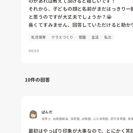
のがあれば教えて頂けると嬉しいです！

それから、子どもの顔と名前がまだはっきり一
と思うのですが大丈夫でしょうか？😭

長くてすみません、回答していただけると助かります
乳児保育
クラスづくり
登園
生活
私立
04/03
10
件の回答
ぱんだ
保育士, 幼稚園教諭, 保育園, 幼稚園, 公立保育園, 認可保育園, 事
最初はやっぱり印象が大事なので、とにかく笑顔