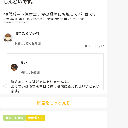
しんどいです。
40代パート保育士、今の職場に転職して4年目です。

4年働きましたがどうしても雰囲気が合わず

退職
パート
退職しようと思っています。

晴れたらいいね
周りの職員は、勤続10年以上から何十年という先生が
ほとんどです。

保育士, 認可保育園
保護者子どもの愚痴悪口が多く、

19
・
01/02
子どもの前でも

今で言う不適切保育も　

らい
仕方ないよね

もう何も言わずに

保育士, 保育園
子どもの言いなりになればいいんだね

などいう意見で…

辞めることは逃げではありませんよ。

よくない環境なら早目に違う職場に変えればいいと思い
上の先生に相談することは難しそうです。

ます。
主任は同じ考えですし、園長は不在のことが多いで
す。

回答をもっと見る
最後の職場にしようと思っていましたが

正直苦しい。

保育・お仕事
👑殿堂入り
辞めることは逃げ、と、過去辞めた人も何年も言われ