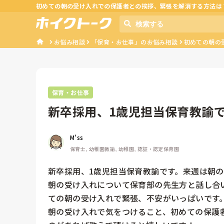
初めての朝の受け入れでの保護者との挨拶、緊張を解消する方法は
お悩み相談
「保育・お仕事」のお悩み相談
初めての朝の
保育・お仕事
新卒採用、1歳児担当保育教諭
朝の受け...
M'ss
保育士, 幼稚園教諭, 幼稚園, 認証・認定保育園
新卒採用、1歳児担当保育教諭です。来週は朝の
朝の受け入れについて保育部の先生方と話し合
ての朝の受け入れで緊張、不安がいっぱいです。
朝の受け入れで気をつけること、初めての保護