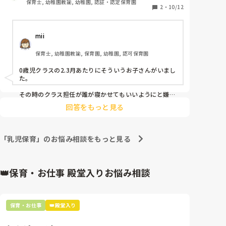
保育士, 幼稚園教諭, 幼稚園, 認証・認定保育園
す。

2
・
10/12
けれど、私は特定の保育教諭が付くことで安心して眠
れるのならそれでいいと思っていて、月案週案でも
mii
『特定の保育教諭に見守られ安心して眠る』などと書
いていました。

保育士, 幼稚園教諭, 保育園, 幼稚園, 認可保育園
しかし、主任の考えは違うようで、｢私がいないと寝れ
んのじゃ困る。誰が付いても寝れるように考えていか
0歳児クラスの2.3月あたりにそういうお子さんがいまし
んとね。｣と毎月毎月言われます…。

た。

確かに主任がいないと寝ないというのは、困る部分も
あるかもしれませんが、主任が休みの日は休みの日で
その時のクラス担任が誰が寝かせてもいいようにと嫌が
る子どもにトントンして他の保育士が寝かせていまし
次に寝る40代の先生や、本児にとって（怖くて笑）反
回答をもっと見る
た。寝ることには寝るのですが寝つきが悪いので休憩も
抗できない看護師が寝かしつけてくれ、時間はかかり
回らず。。でも特定の保育士が休みの時は午前の遊び中
ますが必ず眠ります。たまにですが抱っこでなら私で
からずっと一人の保育士と関わるように仕向け、そのま
も眠ってくれます。

まその保育士のトントンで眠るようにするとスムーズに
「乳児保育」のお悩み相談をもっと見る
寝てくれます。結局その日にいる保育者の中で1番信頼
できる人がトントンしてくれればいいのでは？？と言う
特定の保育教諭でないと眠れない子どもへ今までにお
ことになり、特定の保育士がいる日は特定の保育士、い
こなったことのある対応策、

ない日は違う保育士という感じで少しずつ慣れていまし
👑保育・お仕事 殿堂入りお悩み相談
月案の書き方、

た。

嫌がられる私（というか、20代全員午睡時の寝かしつ
けのみ嫌がられてます😅）のできること

月案の内容としては、保育者との信頼関係を作り、安心
など、もし今までの経験から言えることがあれば、ア
して眠る。だったと思います。
保育・お仕事
👑殿堂入り
ドバイス頂けないでしょうか…🙇‍♂️💦