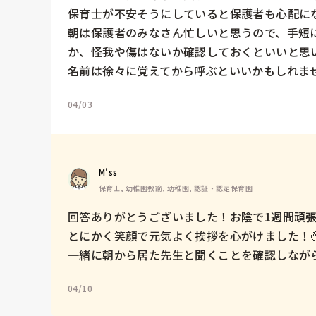
保育士が不安そうにしていると保護者も心配にな
朝は保護者のみなさん忙しいと思うので、手短
か、怪我や傷はないか確認しておくといいと思い
名前は徐々に覚えてから呼ぶといいかもしれま
04/03
M'ss
保育士, 幼稚園教諭, 幼稚園, 認証・認定保育園
回答ありがとうございました！お陰で1週間頑張
とにかく笑顔で元気よく挨拶を心がけました！🥺
一緒に朝から居た先生と聞くことを確認しなが
04/10