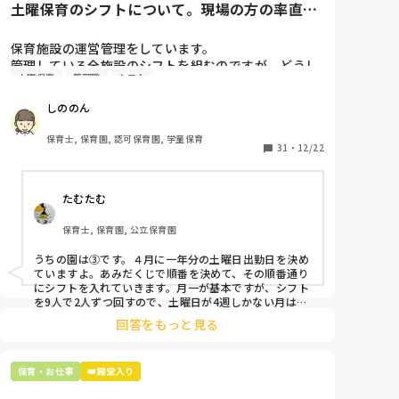
土曜保育のシフトについて。現場の方の率直な
意見を伺いたいです。
保育施設の運営管理をしています。

管理している全施設のシフトを組むのですが、どうし
土曜保育
管理職
シフト
ても土曜保育だけは入れる方が少なく、いつも苦労し
ています。

しののん
応募の段階では皆、月1〜2回の土曜出勤があることに
同意して入職しているはずですが、いざ勤務が始まる
保育士, 保育園, 認可保育園, 学童保育
と一日も土曜出勤が出来ない方ばかりです。

31
・
12/22
そこで、

たむたむ
①土曜日の希望休は2日まで、と制限をかける

②毎月、必ず土曜保育に入ることのできる日を1日だ
保育士, 保育園, 公立保育園
けピックアップしてもらう

③仮シフトが出た時、土曜出勤が難しければ自身で代
うちの園は③です。４月に一年分の土曜日出勤日を決め
わりの人を交渉して見つけてもらう

ていますよ。あみだくじで順番を決めて、その順番通り
にシフトを入れていきます。月一が基本ですが、シフト
上記のいずれかの対策を取り入れることを考えていま
を9人で2人ずつ回すので、土曜日が4週しかない月は無
しの時もありますよ。その土曜日が出られない人は、同
す。

回答をもっと見る
じシフト時間の人と自分で交代して貰い、主任に報告し
てます。
是非、現場の方の意見をお聞かせください。
保育・お仕事
👑殿堂入り