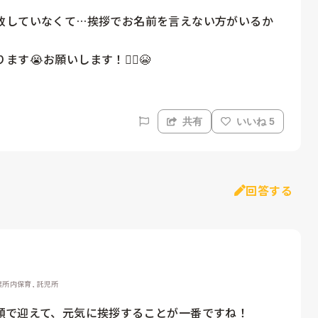
致していなくて…挨拶でお名前を言えない方がいるか
お願いします！🙇‍♂️😭 
共有
いいね 5
回答する
業所内保育, 託児所
で迎えて、元気に挨拶することが一番ですね！
