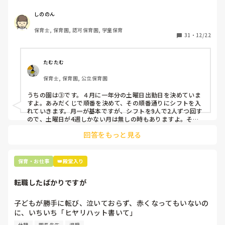
応募の段階では皆、月1〜2回の土曜出勤があることに同意し
て入職しているはずですが、いざ勤務が始まると一日も土曜
しののん
出勤が出来ない方ばかりです。

保育士, 保育園, 認可保育園, 学童保育
31
・
12/22
そこで、

①土曜日の希望休は2日まで、と制限をかける

②毎月、必ず土曜保育に入ることのできる日を1日だけピッ
たむたむ
クアップしてもらう

保育士, 保育園, 公立保育園
③仮シフトが出た時、土曜出勤が難しければ自身で代わりの
人を交渉して見つけてもらう

うちの園は③です。４月に一年分の土曜日出勤日を決めていま
すよ。あみだくじで順番を決めて、その順番通りにシフトを入
上記のいずれかの対策を取り入れることを考えています。

れていきます。月一が基本ですが、シフトを9人で2人ずつ回す
ので、土曜日が4週しかない月は無しの時もありますよ。その
土曜日が出られない人は、同じシフト時間の人と自分で交代し
是非、現場の方の意見をお聞かせください。
回答をもっと見る
て貰い、主任に報告してます。
保育・お仕事
👑殿堂入り
転職したばかりですが
子どもが勝手に転び、泣いておらず、赤くなってもいないの
に、いちいち「ヒヤリハット書いて」

と書かされ

休憩
園長先生
退職