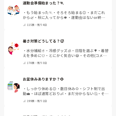
運動会準備始まった？🏃
・
もう始まった🏃
・
そろそろ始まる😊
・
まだこれ
から🌿
・
秋に入ってから🍁
・
運動会はないor終わ
った✨
・
その他(コメントで教えてください)
115
票・
残り4日
暑さ対策どうしてる？🥵
・
水分補給🥤
・
冷感グッズ🧊
・
日陰を選ぶ🌳
・
着替
えを多めに👕
・
とにかく気合い😂
・
その他(コメン
トで教えてください)
178
票・
残り3日
お盆休みありますか？🌻
・
しっかり休める😊
・
数日休み🌻
・
シフト制で出
勤💼
・
ほぼ通常どおり👶
・
まだ分からない🤔
・
その
他(コメントで教えてください)
199
票・
残り2日