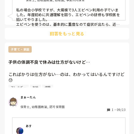
私の場合小学校ですが、大規模で3人エピペン利用の子でいま
した。年度初めに共通理解を図り、エピペンの研修も学校医を
招いてやりました。

エピペンを使うのは、基本的に重度なので症状が出たら、近く
の人を呼び救急車手配、服の上から太ももを刺します。

回答をもっと見る
エピペンは体重で量が違うので、管理は職員室で、保護者と連
携していました。
子育て・家庭
子供の体調不良で休みは仕方がないけど…
こればかりは仕方がない…のは、わかってはいるんですけど
😓

アレルギー
有給
退職
先週からの息子の様子です。

まぁーたん
・９月16日と17日

保育士, 幼稚園教諭, 認可保育園
→37.5〜37.8の発熱で休み。

1
・
09/23
　熱もそこまで高熱ではなかったので検査なし。

・9月22日

あす
→朝から目が開かないくらいパンパンに腫れが酷かったの