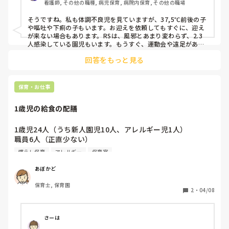
看護師, その他の職種, 病児保育, 病院内保育, その他の職場
で、休みをもらって眼科に行く。

　アレルギーとのことで点眼をさして夜から目の腫れがおさ
そうですね。私も体調不良児を見ていますが、37,5℃前後の子
まる

や嘔吐や下痢の子もいます。お迎えを依頼してもすぐに、迎え
が来ない場合もあります。RSは、風邪とあまり変わらず、2.3
・９月２３日の今日。

人感染している園児もいます。もうすぐ、運動会や遠足があり
ます。その子も七、五、三、までに体調が整えばいいですね。
朝は熱もなく機嫌良く、食欲もある。

回答をもっと見る
なのに、いま触ったら「熱くね？」とのことで検温すると、
38.２ありました😱

機嫌はいいんです。

保育・お仕事
いまもコンビカー乗り回してドリフトしてるくらい。

1歳児の給食の配膳
あれー？

RSやアデノだった場合もう少しぐったりしてますよね？

1歳児24人（うち新人園児10人、アレルギー児1人）

休むのはいいんです。

職員6人（正直少ない）

今年度退職するので、有給消化として使っていると思えば。

ただ、今週の土曜日に七五三の撮影があるのでそこに焦る親
慣らし保育
アレルギー
保育室
久しぶりのマンモスクラス。に対して見合ってない部屋の狭
です😓

さ。給食の配膳に悩んでます。

あぼかど
１つのテーブルに4人×6テーブル＋配膳台を並べて一斉に食
仕方がないとわかっていながら、気持ちが落ち着かないです
保育士, 保育園
事スタート。

😓
2
・
04/08
大人がすれ違うのも狭いしぶつかる

どうしたらスムーズにゆったり食事できるのか。

さーは
今は慣らし保育中なので、とりあえず新人さんからテーブル