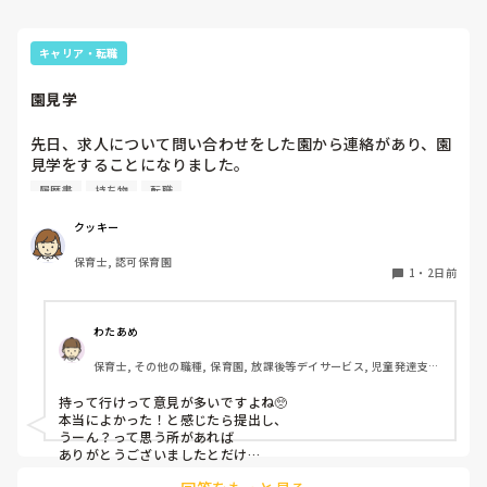
キャリア・転職
園見学
先日、求人について問い合わせをした園から連絡があり、園
見学をすることになりました。

私としては求人に応募したという認識ですが、『園見学をご
履歴書
持ち物
転職
案内させていただきたいです』とのことで持ち物について質
問しましたが、見学なので特にありませんとのこと

クッキー
保育士, 認可保育園
このような場合は本当に見学だけで終了なのでしょうか？

1
・
2日前
それとも、やはり履歴書や職務経歴書を持参した方が良いの
でしょうか？
わたあめ
保育士, その他の職種, 保育園, 放課後等デイサービス, 児童発達支援
施設
持って行けって意見が多いですよね🥺

本当によかった！と感じたら提出し、

うーん？って思う所があれば

ありがとうございましたとだけ

伝えて個人情報の履歴書は渡さず帰ります🥺！
