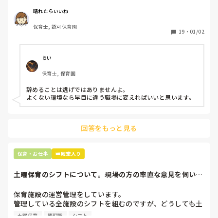
周りの職員は、勤続10年以上から何十年という先生がほとん
晴れたらいいね
どです。

保育士, 認可保育園
保護者子どもの愚痴悪口が多く、

19
・
01/02
子どもの前でも

今で言う不適切保育も　

仕方ないよね

らい
もう何も言わずに

保育士, 保育園
子どもの言いなりになればいいんだね

などいう意見で…

辞めることは逃げではありませんよ。

よくない環境なら早目に違う職場に変えればいいと思います。
上の先生に相談することは難しそうです。

主任は同じ考えですし、園長は不在のことが多いです。

回答をもっと見る
最後の職場にしようと思っていましたが

正直苦しい。

辞めることは逃げ、と、過去辞めた人も何年も言われ続けて
保育・お仕事
👑殿堂入り
土曜保育のシフトについて。現場の方の率直な意見を伺いた
いです。
保育施設の運営管理をしています。

管理している全施設のシフトを組むのですが、どうしても土
曜保育だけは入れる方が少なく、いつも苦労しています。

土曜保育
管理職
シフト