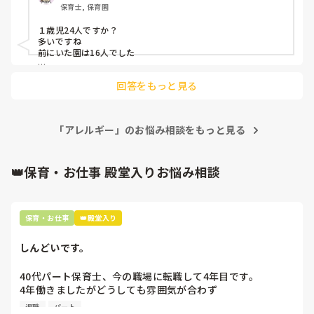
保育士, 保育園
についてもらって10人が先に食事するのは

あまりよろしくないのかな…

１歳児24人ですか？

24人一斉に食事はキツイ……
多いですね

前にいた園は16人でした

時間ずらせるといいですね
回答をもっと見る
「アレルギー」のお悩み相談をもっと見る
👑保育・お仕事 殿堂入りお悩み相談
保育・お仕事
👑殿堂入り
しんどいです。
40代パート保育士、今の職場に転職して4年目です。

4年働きましたがどうしても雰囲気が合わず

退職しようと思っています。

退職
パート