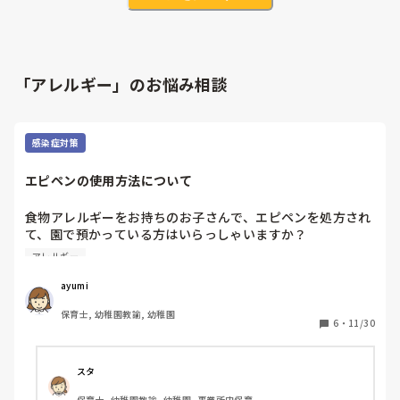
「アレルギー」のお悩み相談
感染症対策
エピペンの使用方法について
食物アレルギーをお持ちのお子さんで、エピペンを処方され
て、園で預かっている方はいらっしゃいますか？

アレルギー
または、使用した事がある方はいらっしゃいますか？

ayumi
どのように使用するか、どの部分に打つか、

保育士, 幼稚園教諭, 幼稚園
使用した事がある方は、アナフィラキシーショックを起こし
6
・
11/30
ているお子さんに、エピペンを使用したらどうなるのか、教
えて頂きたいです！
スタ
保育士, 幼稚園教諭, 幼稚園, 事業所内保育