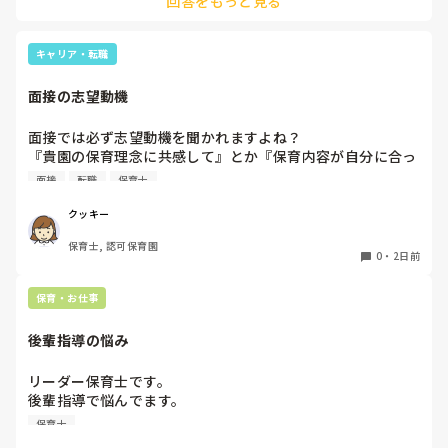
回答をもっと見る
一応、持参の準備だけはしときます！

キャリア・転職
面接の志望動機
面接では必ず志望動機を聞かれますよね？

『貴園の保育理念に共感して』とか『保育内容が自分に合っ
てると思いました』等々が多いかと思いますが、実際はどう
面接
転職
保育士
なのでしょうか？

私自身、園の雰囲気とか園の規模、保育内容は勘案しますが
クッキー
正直なところ、家から通いやすいか、給与はどうか…という
保育士, 認可保育園
ところに重きを置いています

0
・
2日前
もちろんそんなことは話せませんが

皆さんは、志望動機をどのように答えていますか？また、本
保育・お仕事
音はどうですか？
後輩指導の悩み
リーダー保育士です。

後輩指導で悩んでます。

初めて年長を持つ後輩がいますが

保育士
初めての割にわからないことを聞きにこなかったり、聞かな