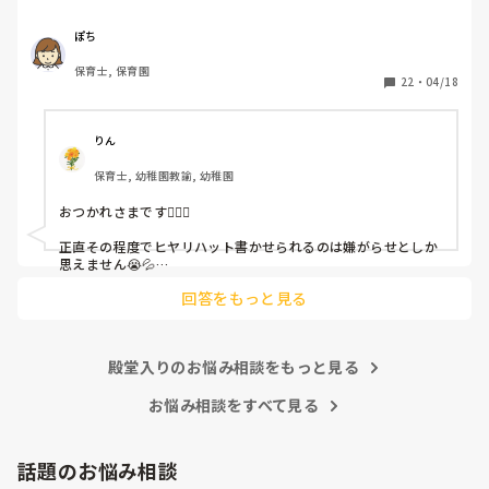
休憩時間に書くしかなく、辛いです

（そう言う本人は書かない）

ぽち
保育士, 保育園
しかも、上司に↑この内容でも

22
・
04/18
「どうしたらなくせるか」

ちゃんと考えて対策を練って書き込むようにと。

呼ばれて一緒に対策を考えさせられること多数

りん
保育士, 幼稚園教諭, 幼稚園
これだけで30〜40分拘束されて辛いです

おつかれさまです🙇🏻‍♀️

皆さんの園はどうですか?
正直その程度でヒヤリハット書かせられるのは嫌がらせとしか
思えません😭💦

他の先生方も同様のことをされているのでしょうか？

回答をもっと見る
あまりご無理されませんよう…😢
殿堂入りのお悩み相談をもっと見る
お悩み相談をすべて見る
話題のお悩み相談