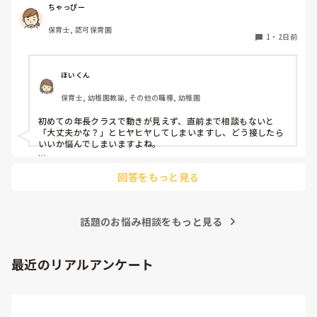
いで様子見てると直前になるまで何もアクションがなかった
ちゃっぴー
り

保育士, 認可保育園
他の職員に聞いてる様子もなくて

1
・
2日前
もう何考えてるんだかさっぱりです。

よほど自分に聞きづらいのか、聞く必要性さえ感じないの
ほいくん
か、もうよくわからないです。

保育士, 幼稚園教諭, その他の職種, 幼稚園
対応にも悩みます。
初めての年長クラスで動きが見えず、直前まで相談もないと
「大丈夫かな？」とヒヤヒヤしてしまいますし、どう接したら
いいか悩んでしまいますよね。

後輩側は「何が分からないかも分からない状態」だったり、
回答をもっと見る
「こんなこと聞いたら迷惑かな」と抱え込んでいるケースがと
ても多いです。

待つスタイルから一歩踏み出して、リーダー側から「〇〇の
話題のお悩み相談をもっと見る
件、どこまで進んだ？」「困ってることない？」と具体的に声
をかけて進捗を確認する仕組みを作ってみてください。

「毎日夕方に5分だけ進捗確認の時間を取る」などルール化し
最近のリアルアンケート
てしまうと、後輩も質問しやすくなりますよ。一人で抱え込ま
ず、声をかけやすい雰囲気作りから試してみてくださいね。