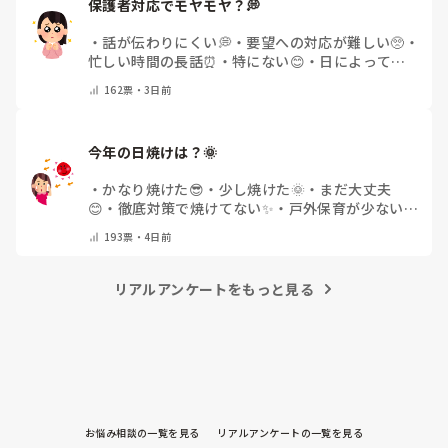
保護者対応でモヤモヤ？💭
・
話が伝わりにくい💭
・
要望への対応が難しい🥺
・
忙しい時間の長話⏰
・
特にない😊
・
日によって違
う🌿
・
その他(コメントで教えてください)
162
票・
3日前
今年の日焼けは？🌞
・
かなり焼けた😎
・
少し焼けた🌞
・
まだ大丈夫
😊
・
徹底対策で焼けてない✨
・
戸外保育が少ない
🌿
・
その他(コメントで教えてください)
193
票・
4日前
リアルアンケートをもっと見る
お悩み相談の一覧を見る
リアルアンケートの一覧を見る