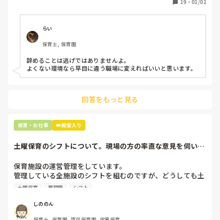
19
・
01/02
子どもの前でも

今で言う不適切保育も　

仕方ないよね

らい
もう何も言わずに

保育士, 保育園
子どもの言いなりになればいいんだね

などいう意見で…

辞めることは逃げではありませんよ。

よくない環境なら早目に違う職場に変えればいいと思います。
上の先生に相談することは難しそうです。

主任は同じ考えですし、園長は不在のことが多いです。

回答をもっと見る
最後の職場にしようと思っていましたが

正直苦しい。

辞めることは逃げ、と、過去辞めた人も何年も言われ続けて
保育・お仕事
👑殿堂入り
土曜保育のシフトについて。現場の方の率直な意見を伺いた
いです。
保育施設の運営管理をしています。

管理している全施設のシフトを組むのですが、どうしても土
曜保育だけは入れる方が少なく、いつも苦労しています。

土曜保育
管理職
シフト
応募の段階では皆、月1〜2回の土曜出勤があることに同意し
て入職しているはずですが、いざ勤務が始まると一日も土曜
しののん
出勤が出来ない方ばかりです。

保育士, 保育園, 認可保育園, 学童保育