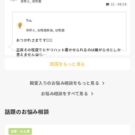
保育士, 保育園
しかも、上司に↑この内容でも

22
・
04/18
「どうしたらなくせるか」

ちゃんと考えて対策を練って書き込むようにと。

呼ばれて一緒に対策を考えさせられること多数

りん
保育士, 幼稚園教諭, 幼稚園
これだけで30〜40分拘束されて辛いです

おつかれさまです🙇🏻‍♀️

皆さんの園はどうですか?
正直その程度でヒヤリハット書かせられるのは嫌がらせとしか
思えません😭💦

他の先生方も同様のことをされているのでしょうか？

回答をもっと見る
あまりご無理されませんよう…😢
殿堂入りのお悩み相談をもっと見る
お悩み相談をすべて見る
話題のお悩み相談
保育・お仕事