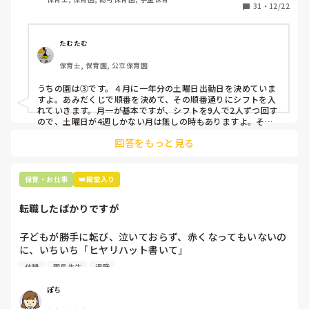
31
・
12/22
そこで、

①土曜日の希望休は2日まで、と制限をかける

②毎月、必ず土曜保育に入ることのできる日を1日だけピッ
たむたむ
クアップしてもらう

保育士, 保育園, 公立保育園
③仮シフトが出た時、土曜出勤が難しければ自身で代わりの
人を交渉して見つけてもらう

うちの園は③です。４月に一年分の土曜日出勤日を決めていま
すよ。あみだくじで順番を決めて、その順番通りにシフトを入
上記のいずれかの対策を取り入れることを考えています。

れていきます。月一が基本ですが、シフトを9人で2人ずつ回す
ので、土曜日が4週しかない月は無しの時もありますよ。その
土曜日が出られない人は、同じシフト時間の人と自分で交代し
是非、現場の方の意見をお聞かせください。
回答をもっと見る
て貰い、主任に報告してます。
保育・お仕事
👑殿堂入り
転職したばかりですが
子どもが勝手に転び、泣いておらず、赤くなってもいないの
に、いちいち「ヒヤリハット書いて」

と書かされ

休憩
園長先生
退職
休憩時間に書くしかなく、辛いです

（そう言う本人は書かない）

ぽち