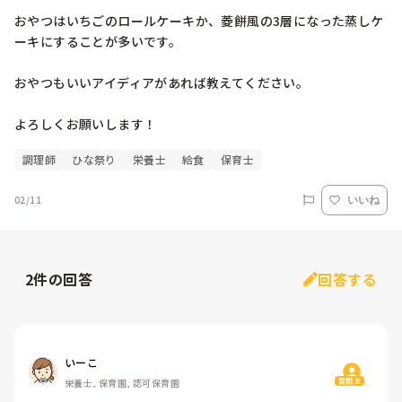
おやつはいちごのロールケーキか、菱餅風の3層になった蒸しケ
ーキにすることが多いです。

おやつもいいアイディアがあれば教えてください。

よろしくお願いします！
調理師
ひな祭り
栄養士
給食
保育士
02/11
いいね
2
件の回答
回答する
いーこ
質問主
栄養士, 保育園, 認可保育園