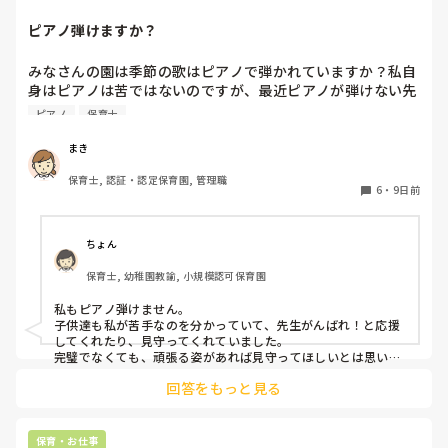
ピアノ弾けますか？
みなさんの園は季節の歌はピアノで弾かれていますか？私自
身はピアノは苦ではないのですが、最近ピアノが弾けない先
生が多く、季節の歌をうたう際に演奏が止まったり、弾き直
ピアノ
保育士
したり、不協和音になったり…ということがよくあります。
これならもう音源つかったほうがよい？と思うのですが、そ
まき
こは練習すべき…という声もあってよくわからなくなりまし
保育士, 認証・認定保育園, 管理職
た💦
6
・
9日前
ちょん
保育士, 幼稚園教諭, 小規模認可保育園
私もピアノ弾けません。

子供達も私が苦手なのを分かっていて、先生がんばれ！と応援
してくれたり、見守ってくれていました。

完璧でなくても、頑張る姿があれば見守ってほしいとは思いま
す。
回答をもっと見る
保育・お仕事