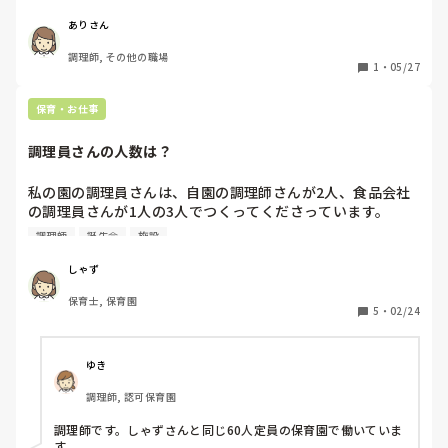
小規模園で働いてる調理師は保育の現場も手伝ったりしてい
るイメージなのですが、実際小規模園で働いている方いらっ
ありさん
しゃいますか。
調理師, その他の職場
1
・
05/27
保育・お仕事
調理員さんの人数は？
私の園の調理員さんは、自園の調理師さんが2人、食品会社
の調理員さんが1人の3人でつくってくださっています。

定員60人の小さな保育園なのですが、調理員の人数は妥当で
調理師
誕生会
施設
すか？

しゃず
以前勤めていた園では、130人定員で、調理員4人でした。
保育士, 保育園
さらに、手づくりおやつも週に2、3回出ていて、給食も自園
5
・
02/24
でつくっているため手づくり感があっておいしかったです。

今の給食は明らかに既製品が多く(マカロニサラダなども、
マヨネーズではなくお惣菜の感じです)、手づくりおやつも
ゆき
誕生会のときだけ(月一)です。

調理師, 認可保育園
施設自体古いので、なかなか難しいこともあるのかもしれま
せんが。。

調理師です。しゃずさんと同じ60人定員の保育園で働いていま
す。
