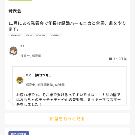
発表会
11月にある発表会で年長は鍵盤ハーモニカと合奏、劇をやり
ます。

鍵盤ハーモニカは年長になった4月から始まり、キラキラ星
発表会
認定こども園
5歳児
とかえるの歌、とんとんとんとんひげじいさんは弾けるよう
になりました。

Ka
発表会でオススメの曲ありますか？？

保育士, 保育園
鍵盤ハーモニカは二重奏にしようか迷っています！
1
・
9日前
たろー|男性保育士
保育士, 幼稚園教諭, 幼稚園
お疲れ様です。そこまで弾けるってずいですね！！！私の園で
はおもちゃのチャチャチャや山の音楽家、ミッキーマウスマー
チをしました！
回答をもっと見る
感染症対策