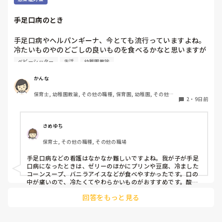
手足口病のとき
手足口病やヘルパンギーナ、今とても流行っていますよね。

冷たいものやのどごしの良いものを食べるかなと思いますが

口内が痛くて食べられない子に、この商品が食べやすかっ
ベビーシッター
生活
幼稚園教諭
た。こうするとよかったということありますか？

何かありましたら教えてください！
かんな
保育士, 幼稚園教諭, その他の職種, 保育園, 幼稚園, その他の
2
・
9日前
職場
さめゆち
保育士, その他の職種, その他の職場
手足口病などの看護はなかなか難しいですよね。我が子が手足
口病になったときは、ゼリーのほかにプリンや豆腐、冷ました
コーンスープ、バニラアイスなどが食べやすかったです。口の
中が痛いので、冷たくてやわらかいものがおすすめです。酸味
のあるものや熱いものはしみてしまうことがあるので避けまし
回答をもっと見る
た。水分も少しずつこまめに摂れると安心ですよ。