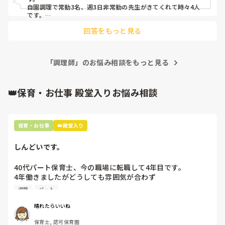
みなさんの園ではどうですか？
自園調理で常勤3名、週3日非常勤の先生がきてくれて時々4人
です。

おやつも食事も、ほとんど手作りです！！
回答をもっと見る
「調理師」のお悩み相談をもっと見る
👑保育・お仕事 殿堂入りお悩み相談
保育・お仕事
👑殿堂入り
しんどいです。
40代パート保育士、今の職場に転職して4年目です。

4年働きましたがどうしても雰囲気が合わず

退職しようと思っています。

退職
パート
周りの職員は、勤続10年以上から何十年という先生がほとん
晴れたらいいね
どです。

保育士, 認可保育園
保護者子どもの愚痴悪口が多く、
