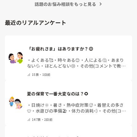
話題のお悩み相談をもっと見る
最近のリアルアンケート
「お疲れさま」はありますか？😊
・
よくある🥰
・
時々ある😊
・
人による🤔
・
あまり
ない💦
・
ほとんどない😢
・
その他(コメントで教え
てください)
15
票・
1日前
夏の保育で一番大変なのは？🌻
・
日焼け🌞
・
暑さ・熱中症対策🥵
・
着替えの多さ
👕
・
水遊びの準備🏖️
・
体力の消耗💨
・
その他(コメ
ントで教えてください)
147
票・
2日前