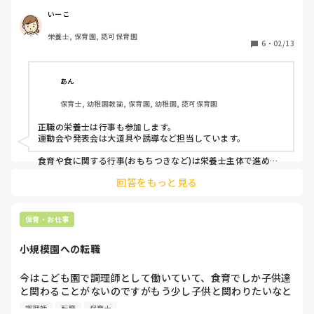
生活発表会や運動会など誘導や受付などの補助的な業務で参
加をして、保育士さんと共に子どもの成長を感じられて嬉し
いーこ
いなと思います。

栄養士, 保育園, 認可保育園
6
・
02/13
しかし今の園では、給食室は別扱い…不参加です。。

とても寂しく感じます🥲

あん
割り切るべきなのか、モヤモヤが募っています。
保育士, 幼稚園教諭, 保育園, 幼稚園, 認可保育園
正職の栄養士は行事も参加します。

運動会や発表会は大道具や誘導など担当しています。

食育や食に関する行事(おもちつきなど)は栄養士主体で進めま
す。
回答をもっと見る
保育・お仕事
小規模園への転職
今はこども園で調理師として働いていて、食育でしか子供達
と関わることがないのですがもう少し子供と関わりたいなと
思い小規模園への転職を考えています。

調理師
転職
保育士