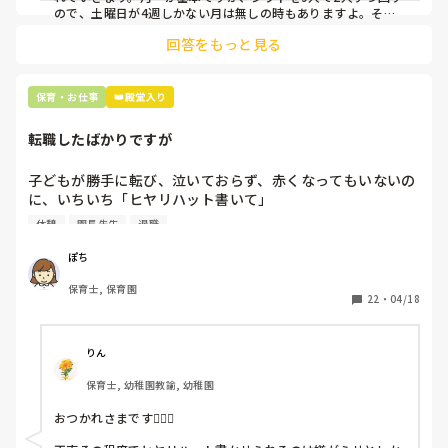
ので、土曜日が4週しかない月は無しの時もありますよ。その
土曜日が出られない人は、同じシフト時間の人と自分で交代し
是非、現場の方の意見をお聞かせください。
回答をもっと見る
て貰い、主任に報告してます。
保育・お仕事
👑殿堂入り
転職したばかりですが
子どもが勝手に転び、泣いておらず、赤くなってもいないの
に、いちいち「ヒヤリハット書いて」

と書かされ

休憩
園長先生
退職
休憩時間に書くしかなく、辛いです

（そう言う本人は書かない）

ぽち
保育士, 保育園
しかも、上司に↑この内容でも

22
・
04/18
「どうしたらなくせるか」

ちゃんと考えて対策を練って書き込むようにと。

呼ばれて一緒に対策を考えさせられること多数

りん
保育士, 幼稚園教諭, 幼稚園
これだけで30〜40分拘束されて辛いです

おつかれさまです🙇🏻‍♀️

皆さんの園はどうですか?