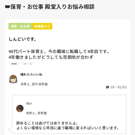
👑保育・お仕事 殿堂入りお悩み相談
保育・お仕事
👑殿堂入り
しんどいです。
40代パート保育士、今の職場に転職して4年目です。

4年働きましたがどうしても雰囲気が合わず

退職しようと思っています。

退職
パート
周りの職員は、勤続10年以上から何十年という先生がほとん
晴れたらいいね
どです。

保育士, 認可保育園
保護者子どもの愚痴悪口が多く、

19
・
01/02
子どもの前でも

今で言う不適切保育も　

仕方ないよね

らい
もう何も言わずに

保育士, 保育園
子どもの言いなりになればいいんだね

などいう意見で…

辞めることは逃げではありませんよ。

よくない環境なら早目に違う職場に変えればいいと思います。
上の先生に相談することは難しそうです。
