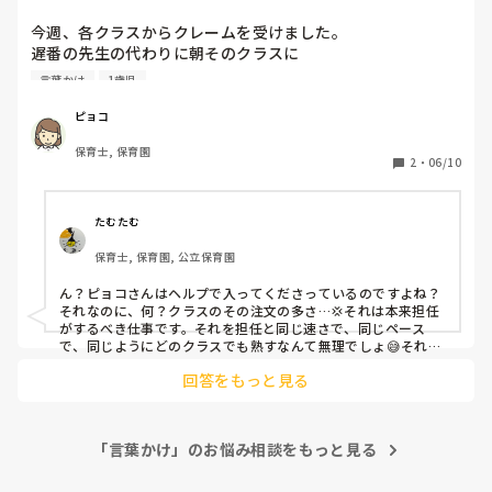
した。
今週、各クラスからクレームを受けました。

遅番の先生の代わりに朝そのクラスに

入るのですが、私が入ると子ども達は支度をしない子が多い
言葉かけ
1歳児
だそうです。お支度してと声かけしても聞いてくれません😢

もう一つは掃除が遅いこと。1歳児のクラスは15人以上い
ピョコ
て、机、イスの水拭き、床の清掃、布団敷き、エプロンや口
保育士, 保育園
ふきタオルのゆすぎをしたりするんですが、手順も悪いのや
2
・
06/10
性格上ゆっくりやったりするのでそれを指摘されました。正
直辛いですし、周りの目が怖いです😢

たむたむ
子供たちは私の話を聞かないし、ふざけて滑られてるのが分
保育士, 保育園, 公立保育園
かるからよけい腹が立ってしまう💢
ん？ピョコさんはヘルプで入ってくださっているのですよね？
それなのに、何？クラスのその注文の多さ…💢それは本来担任
がするべき仕事です。それを担任と同じ速さで、同じペース
で、同じようにどのクラスでも熟すなんて無理でしょ😅それは
失敗ではないですよ？任せられる仕事が多過ぎです😤そもそ
回答をもっと見る
も、子ども達が支度をしないのはあなたのせいではないし、掃
除が遅い早い云々は誰が決めているのでしょう？早ければ何が
いいのでしょうか？

　私なら、入って頂けるだけでかなり助かります✨
「言葉かけ」のお悩み相談をもっと見る