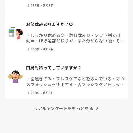
トで教えてください)
183
票・
残り5日
お盆休みありますか？🌻
・
しっかり休める😊
・
数日休み🌻
・
シフト制で出
勤💼
・
ほぼ通常どおり👶
・
まだ分からない🤔
・
その
他(コメントで教えてください)
200
票・
残り4日
口臭対策ってしていますか？
・
歯磨きのみ
・
ブレスケアなどを飲んでいる
・
マウ
スウォッシュを使用する
・
舌ブラシでケアをしっか
りする
・
フリスクをかじる
・
気にしたことない
・
そ
200
票・
残り3日
の他(コメントで教えて下さい)
リアルアンケートをもっと見る