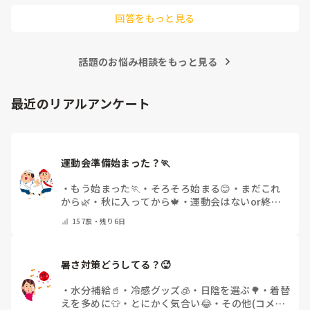
後輩側は「何が分からないかも分からない状態」だったり、
回答をもっと見る
「こんなこと聞いたら迷惑かな」と抱え込んでいるケースがと
ても多いです。

待つスタイルから一歩踏み出して、リーダー側から「〇〇の
話題のお悩み相談をもっと見る
件、どこまで進んだ？」「困ってることない？」と具体的に声
をかけて進捗を確認する仕組みを作ってみてください。

「毎日夕方に5分だけ進捗確認の時間を取る」などルール化し
最近のリアルアンケート
てしまうと、後輩も質問しやすくなりますよ。一人で抱え込ま
ず、声をかけやすい雰囲気作りから試してみてくださいね。
運動会準備始まった？🏃
・
もう始まった🏃
・
そろそろ始まる😊
・
まだこれ
から🌿
・
秋に入ってから🍁
・
運動会はないor終わ
った✨
・
その他(コメントで教えてください)
157
票・
残り6日
暑さ対策どうしてる？🥵
・
水分補給🥤
・
冷感グッズ🧊
・
日陰を選ぶ🌳
・
着替
えを多めに👕
・
とにかく気合い😂
・
その他(コメン