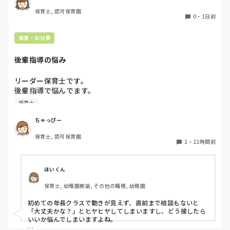
正直なところ、家から通いやすいか、給与はどうか…という
保育士, 認可保育園
ところに重きを置いています

0
・
1日前
もちろんそんなことは話せませんが

皆さんは、志望動機をどのように答えていますか？また、本
保育・お仕事
音はどうですか？
後輩指導の悩み
リーダー保育士です。

後輩指導で悩んでます。

初めて年長を持つ後輩がいますが

保育士
初めての割にわからないことを聞きにこなかったり、聞かな
いで様子見てると直前になるまで何もアクションがなかった
ちゃっぴー
り

保育士, 認可保育園
他の職員に聞いてる様子もなくて

1
・
22時間前
もう何考えてるんだかさっぱりです。

よほど自分に聞きづらいのか、聞く必要性さえ感じないの
ほいくん
か、もうよくわからないです。

保育士, 幼稚園教諭, その他の職種, 幼稚園
対応にも悩みます。
初めての年長クラスで動きが見えず、直前まで相談もないと
「大丈夫かな？」とヒヤヒヤしてしまいますし、どう接したら
いいか悩んでしまいますよね。
