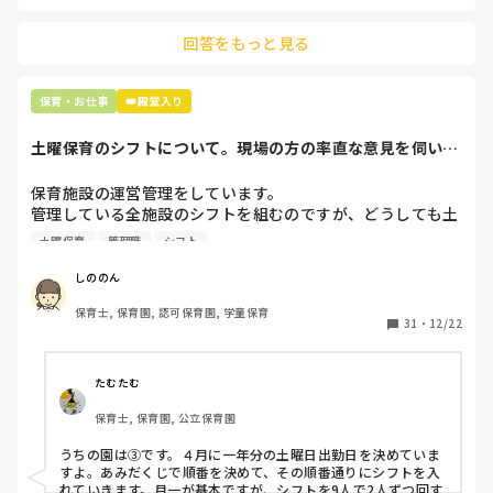
主任は同じ考えですし、園長は不在のことが多いです。

回答をもっと見る
最後の職場にしようと思っていましたが

正直苦しい。

辞めることは逃げ、と、過去辞めた人も何年も言われ続けて
保育・お仕事
👑殿堂入り
土曜保育のシフトについて。現場の方の率直な意見を伺いた
いです。
保育施設の運営管理をしています。

管理している全施設のシフトを組むのですが、どうしても土
曜保育だけは入れる方が少なく、いつも苦労しています。

土曜保育
管理職
シフト
応募の段階では皆、月1〜2回の土曜出勤があることに同意し
て入職しているはずですが、いざ勤務が始まると一日も土曜
しののん
出勤が出来ない方ばかりです。

保育士, 保育園, 認可保育園, 学童保育
31
・
12/22
そこで、

①土曜日の希望休は2日まで、と制限をかける

②毎月、必ず土曜保育に入ることのできる日を1日だけピッ
たむたむ
クアップしてもらう

保育士, 保育園, 公立保育園
③仮シフトが出た時、土曜出勤が難しければ自身で代わりの
人を交渉して見つけてもらう

うちの園は③です。４月に一年分の土曜日出勤日を決めていま
すよ。あみだくじで順番を決めて、その順番通りにシフトを入
上記のいずれかの対策を取り入れることを考えています。

れていきます。月一が基本ですが、シフトを9人で2人ずつ回す