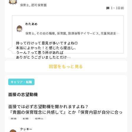
保育士, 認可保育園
このような場合は本当に見学だけで終了なのでしょうか？

1
・
1日前
それとも、やはり履歴書や職務経歴書を持参した方が良いの
でしょうか？
わたあめ
保育士, その他の職種, 保育園, 放課後等デイサービス, 児童発達支援
施設
持って行けって意見が多いですよね🥺

本当によかった！と感じたら提出し、

うーん？って思う所があれば

ありがとうございましたとだけ

伝えて個人情報の履歴書は渡さず帰ります🥺！

回答をもっと見る
一応、持参の準備だけはしときます！

キャリア・転職
面接の志望動機
面接では必ず志望動機を聞かれますよね？

『貴園の保育理念に共感して』とか『保育内容が自分に合っ
てると思いました』等々が多いかと思いますが、実際はどう
面接
転職
保育士
なのでしょうか？

私自身、園の雰囲気とか園の規模、保育内容は勘案しますが
クッキー