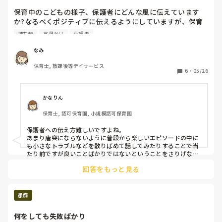
きょうだい児支援もしなきゃいけないので、仕方ないんですが
ね‥

保育中のこどもの様子、保護者にどんな風に伝えています
育児放置の加担してる気分で

か?なるべくポジティブに伝えるようにしていますが、保育
メンタルやられて転職したことあります‥🥲

は良いことばかりではないですよね。ケガや持ち物忘れ、ケ
転職先には、そのような子いなかったのでよかったです！

持ち物
言葉かけ
保護者
ンカなどのエピソードも伝える必要がある時の伝え方に悩ん
保育園なら、保護者の勤務時間で託児の時間ルール決まってま
でいます。責められたように感じてしまう方や、心配性の
なみ
せんか🤔？

方、保育者対して批判的に捉えてしまう方もいます。自分の
保育士, 放課後等デイサービス
心も相手の気持ちも、こどもの健やかな成長も大切にできる
6
・
05/26
声かけのポイント、教えて頂きたいです。
かなりん
保育士, 認可保育園, 小規模認可保育園
保護者への伝え方難しいですよね。

あまり唐突にならないように普段から楽しいエピソードの中に
も小さなトラブルなどを散りばめて話してみたりすることで当
たり前ですが良いことばかりではないということをさりげなく
伝えたりしています。（もちろんその時の子どもの気持ちも大
回答をもっと見る
切にしつつ）

いざ何か大きなトラブルがあった時に今まで困ったりしてるこ
とが何もなかったと思っているとショックが大きかったりうち
の子に限ってなどと捉えてしまう保護者の方も居ると思いま
愚痴
す。

まずは信頼関係を作っていくのが大前提、なみさんのように保
何をしても失敗ばかり
護者にも寄り添ってポジティブに伝えることは素敵だと思いま