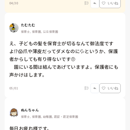
04/30
いいね
たむたむ
保育士, 保育園, 公立保育園
え、子どもの髪を保育士が切るなんて御法度です
よ⁉️😱爪や薄皮だってダメなのに💦というか、保護
者からしても有り得ないです🤨

　園にいる間は結んであげていますよ。保護者にも
声かけはします。
05/01
いいね
ぬんちゃん
保育士, 保育園, 幼稚園, 認証・認定保育園
毎日お疲れ様です。
