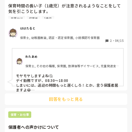
保育時間の長い子（1歳児）が注意されるようなことをして
気を引こうとします。

家庭の様子を聞いても家でも同じことをしているそうです。

言葉かけ
保護者
1歳児
親は朝イチに預けているのに早くお迎えに来てあげようとか
もありません。大体決まった時間に来ます。

ははたると
早番の職員よりも長く保育園にいます。

保育士, 幼稚園教諭, 認証・認定保育園, 小規模認可保育園
決めつけはいけないとわかっていますが、保育時間が長く、
2
・
04/15
家に帰ってからはご飯→お風呂→寝るで親と過ごす時間がな
いからなのでは？と思ってしまいます。

朝は起きて40分後には家を出てきています。

わたあめ
保育士, その他の職種, 保育園, 放課後等デイサービス, 児童発達支援
今はそれが普通なのでしょうか。

施設
子どものケアをしないといけないのはわかっていますが、自
モヤモヤしますよね🤔

分たちはそのように適当なのに、園には意見・苦情を言った
デイ勤務ですが、08:30〜18:00

りします。可愛く思えません…。
しまいには、送迎の時間もっと遅くしろ！とか、言う保護者居
ますよ😂

デイは保護者支援、レスパイトケアで預からなきゃいけないん
回答をもっと見る
ですって‥🥲

「ママー！」って叫ぶんです‥

しかも、その子以外のきょうだいとお出かけしたり。

「僕も連れてってよー！ずるいよー！」も

保育・お仕事
家族全員シカト。「早く連れてってください。」ですって‥
😭！

保護者への声かけについて
きょうだい達も困った顔‥
