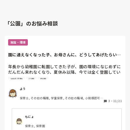
「公園」のお悩み相談
施設・環境
園に通えなくなった子、お母さんに、どうしてあげたらいい
か。
年長から幼稚園に転園してきた子が、園の環境になじめずに
だんだん来れなくなり、夏休み以降、今では全く登園してい
ません。

地域活動
公園
登園
私は、その子に直接関わる立場になく、遅刻してお母さんと
よう
登園したときや、地域の公園で遊んでいる姿を見た時に、声
保育士, その他の職種, 学童保育, その他の職場, 小規模認可保
を掛けると笑顔で返事をしてくれる関係です。

3
・
11/21
育園
きっと、担任や園長はしかるべき専門家に相談して、お母さ
んとも面談してるのだろうと思いますが、その子が再び登園
もにょ
しそうな気配はなく。

保育士, 保育園