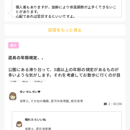
小規模認可保育園, 管理職
個人差もありますが、加齢により体温調節が上手くできないこ
とがあります。

心配であれば受診するといいですよ。
回答をもっと見る
遊び
遊具の年齢規定、、
公園にある滑り台って、3歳以上の年齢の規定があるものが
多いような気がします。それを考慮してお散歩に行くのが良
いと思いますが、人員配置などでうまくいかない時もありま
公園
散歩
保育士
す。みなさんは遊具の年齢規定についてどのように工夫され
ていますでしょうか？教えていただきたいです！
ゆいせんせい💖
保育士, その他の職種, 認可外保育園, 病児保育
2
・
03/06
晴れたらいいね
保育士, 認可保育園