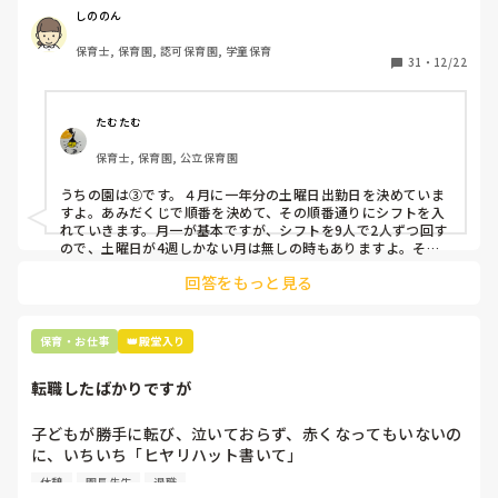
て入職しているはずですが、いざ勤務が始まると一日も土曜
しののん
出勤が出来ない方ばかりです。

保育士, 保育園, 認可保育園, 学童保育
31
・
12/22
そこで、

①土曜日の希望休は2日まで、と制限をかける

②毎月、必ず土曜保育に入ることのできる日を1日だけピッ
たむたむ
クアップしてもらう

保育士, 保育園, 公立保育園
③仮シフトが出た時、土曜出勤が難しければ自身で代わりの
人を交渉して見つけてもらう

うちの園は③です。４月に一年分の土曜日出勤日を決めていま
すよ。あみだくじで順番を決めて、その順番通りにシフトを入
上記のいずれかの対策を取り入れることを考えています。

れていきます。月一が基本ですが、シフトを9人で2人ずつ回す
ので、土曜日が4週しかない月は無しの時もありますよ。その
土曜日が出られない人は、同じシフト時間の人と自分で交代し
是非、現場の方の意見をお聞かせください。
回答をもっと見る
て貰い、主任に報告してます。
保育・お仕事
👑殿堂入り
転職したばかりですが
子どもが勝手に転び、泣いておらず、赤くなってもいないの
に、いちいち「ヒヤリハット書いて」

と書かされ

休憩
園長先生
退職
休憩時間に書くしかなく、辛いです
