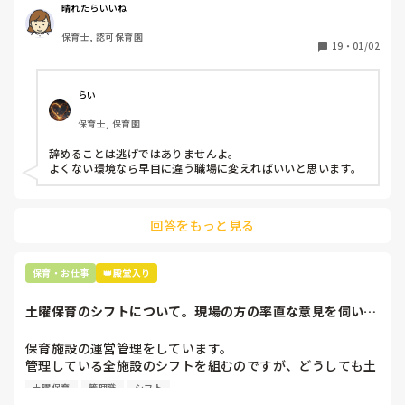
周りの職員は、勤続10年以上から何十年という先生がほとん
晴れたらいいね
どです。

保育士, 認可保育園
保護者子どもの愚痴悪口が多く、

19
・
01/02
子どもの前でも

今で言う不適切保育も　

仕方ないよね

らい
もう何も言わずに

保育士, 保育園
子どもの言いなりになればいいんだね

などいう意見で…

辞めることは逃げではありませんよ。

よくない環境なら早目に違う職場に変えればいいと思います。
上の先生に相談することは難しそうです。

主任は同じ考えですし、園長は不在のことが多いです。

回答をもっと見る
最後の職場にしようと思っていましたが

正直苦しい。

辞めることは逃げ、と、過去辞めた人も何年も言われ続けて
保育・お仕事
👑殿堂入り
土曜保育のシフトについて。現場の方の率直な意見を伺いた
いです。
保育施設の運営管理をしています。

管理している全施設のシフトを組むのですが、どうしても土
曜保育だけは入れる方が少なく、いつも苦労しています。

土曜保育
管理職
シフト
応募の段階では皆、月1〜2回の土曜出勤があることに同意し