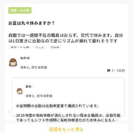
保育・お仕事
お盆は丸々休みますか？
自園では一週間不在の職員はおらず、交代で休みます。自分
は1日置きに出勤なので逆にリズムが崩れて疲れそうです
(^^;)

認定こども園
パート
正社員
皆さんの園はいかがですか？
なのは
保育士, 認可保育園
5
・
1日前
あお
保育士, 認可保育園
お盆時期の出勤は出勤希望者で構成されています。

2025年度の有給休暇が消化しきれない程ある職員は、出勤可能
であってもシフト作成時に有給休暇消化のため休みになる人が
多いです。

回答をもっと見る