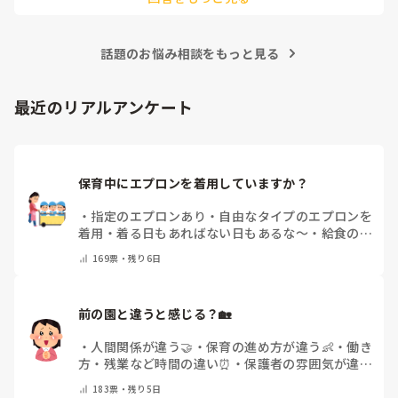
・前に出る人を1人決める

・間違い探しの個数を伝えて使う道具を集めてもらう

・相談タイム(人数によりますが4人グループくらいで3-4分？)

話題のお悩み相談をもっと見る
【ゲーム開始】

・ひとりが前に出て

観客にその姿を覚えてもらう

最近のリアルアンケート
(ここですでに装飾しています)

・一旦袖へ戻り、間違い探しのセッティング(髪型を変える、衣
装替え、服の袖を捲っている、靴下が変わっている、洗濯バサ
ミがついている等)

・再度前へ出て最初に出た時との間違いを探してもらう。

保育中にエプロンを着用していますか？
ぜんぶ見つからなければ作戦勝ち。

制限時間もありつつ、ぜんぶ当たるまでのタイムでチーム対抗
・
指定のエプロンあり
・
自由なタイプのエプロンを
にしたりと繰り返すうちに子どもたちと相談しながらアレンジ
着用
・
着る日もあればない日もあるな～
・
給食のと
して楽しみましたよ。

きだけだけ
・
ほとんど着ないよ
・
その他(コメント
169
票・
残り6日
で教えてください)
参考になれば。。
前の園と違うと感じる？🏡
・
人間関係が違う🤝
・
保育の進め方が違う👶
・
働き
方・残業など時間の違い⏰
・
保護者の雰囲気が違う
💬
・
給料が違う
・
転職経験なし
・
その他(コメント
183
票・
残り5日
で教えてください)