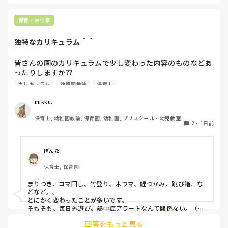
短時間パートの人も基本お休みです。
保育・お仕事
独特なカリキュラム＾＾
皆さんの園のカリキュラムで少し変わった内容のものなどあ
ったりしますか⁇

カリキュラム
幼稚園教諭
保育士
うちの園では、茶道・パソコン・読書会・お茶会（年長女児
のみ）・乾布摩擦（年中組以上児が体育の時間に体操服の上
mikku.
から行っています）があります。

保育士, 幼稚園教諭, 保育園, 幼稚園, プリスクール・幼児教室
2
・
1日前
ユニークだったり少し独特なものなどがあれば知りたいです
♪
ぽんた
保育士, 保育園
まりつき、コマ回し、竹登り、木ウマ、鯉つかみ、跳び箱、な
どなど。。

とにかく変わったことが多いです。

そもそも、毎日外遊び。熱中症アラートなんて関係ない。（日
陰作りや、水撒きなどで工夫はしていますが。。）
回答をもっと見る