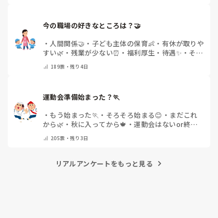
今の職場の好きなところは？🤝 
・
人間関係🤝
・
子ども主体の保育👶
・
有休が取りや
すい🌿
・
残業が少ない⏰
・
福利厚生・待遇✨
・
その
他(コメントで教えてください)
189
票・
残り4日
運動会準備始まった？🏃
・
もう始まった🏃
・
そろそろ始まる😊
・
まだこれ
から🌿
・
秋に入ってから🍁
・
運動会はないor終わ
った✨
・
その他(コメントで教えてください)
205
票・
残り3日
リアルアンケートをもっと見る