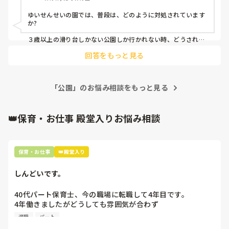
ゆいせんせいの園では、普段は、どのように対処されています
か?

３歳以上の滑り台しかない公園しか行かれない時、どうされて
いますか？

回答をもっと見る
大人の人数がいたら、小さい子向けの遊具のある公園まで行く
のでしょうか。

私が働いた園では、園長や主任に相談の上、

「公園」のお悩み相談をもっと見る
子どもの運動能力と大人の人数を見て、対象年齢以下の子で
も、使う範囲を決めたり、補助しながら順番に遊んだりしてい
ました。

👑保育・お仕事 殿堂入りお悩み相談
無理そうな日は、遊具では遊ばず、縄跳びを持っていったり、
草花や虫を見つけたりしました。

保育・お仕事
👑殿堂入り
しんどいです。
40代パート保育士、今の職場に転職して4年目です。

4年働きましたがどうしても雰囲気が合わず

退職しようと思っています。

退職
パート