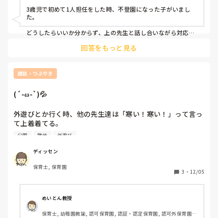
こういうときの対処方法、うまくいったやり方をご存知の
3歳児で初めて1人担任をした時、不登園になった子がいまし
方、教えてほしいです。

た。

また、その子のお母さんに出会った時、励ましてあげられる
どうしたらいいか分からず、上の先生と話し合いながら対応し
ました。

言葉など、思いつく方あれば、教えてください。
回答をもっと見る
たしかその子も夏休み明けくらいから行き渋りになり、お母さ
んとはこまめに電話で連絡を取り合ってました。

雑談・つぶやき
秋口まで続いたので、お母さんも一緒に保育室で過ごすという
対応になったのですが、

(´-ω-`)💦
初担任で右も左も分からない中で、毎日保護者に保育を見られ
ている環境がつらく、私自身が体調不良になって休職してしま
いました😭

外遊びとか行く時、他の先生達は「寒い！寒い！」って言っ
て上着着てる。

ただ、次第に1人でも過ごせるようになり、次の学年では楽し
私、特に寒く感じなくて着てない(,,・д・)

そうに過ごして無事卒園したので結果的にはよかったです。
公園
散歩
外遊び
近くに、公園があってたまにお散歩行くけどその時も着てな
い。「理由、子ども達が遠くに行かないようによく手を広げ
ディッセン
てガードしたり、よろよろと違うところ行きそうな子を全力
保育士, 保育園
ダッシュで追いかけている。なので、気づいたら汗かいてま
3
・
12/05
した(￣▽￣;)

私の体内がおかしいのか？はたまた個人差なのか？？
めいとん教授
保育士, 幼稚園教諭, 認可保育園, 認証・認定保育園, 認可外保育園, 