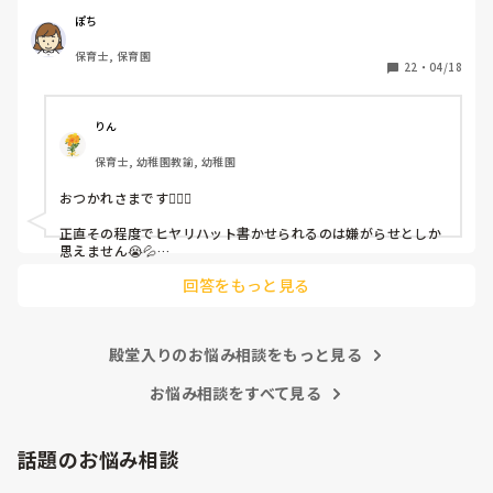
（そう言う本人は書かない）

ぽち
保育士, 保育園
しかも、上司に↑この内容でも

22
・
04/18
「どうしたらなくせるか」

ちゃんと考えて対策を練って書き込むようにと。

呼ばれて一緒に対策を考えさせられること多数

りん
保育士, 幼稚園教諭, 幼稚園
これだけで30〜40分拘束されて辛いです

おつかれさまです🙇🏻‍♀️

皆さんの園はどうですか?
正直その程度でヒヤリハット書かせられるのは嫌がらせとしか
思えません😭💦

他の先生方も同様のことをされているのでしょうか？

回答をもっと見る
あまりご無理されませんよう…😢
殿堂入りのお悩み相談をもっと見る
お悩み相談をすべて見る
話題のお悩み相談