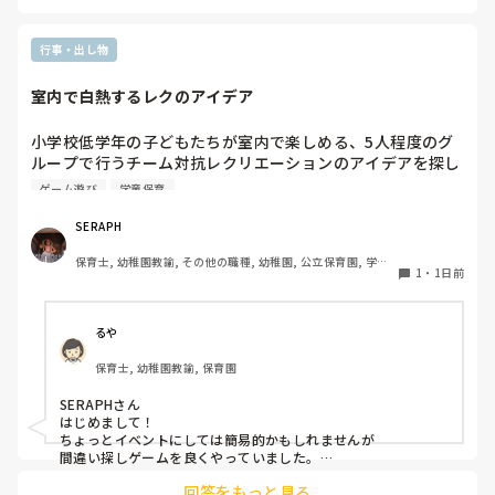
行事・出し物
室内で白熱するレクのアイデア
小学校低学年の子どもたちが室内で楽しめる、5人程度のグ
ループで行うチーム対抗レクリエーションのアイデアを探し
ています。今回は夏休みの特別イベントとして実施するた
ゲーム遊び
学童保育
め、普段の遊びよりも少し特別感があり、みんなで熱狂でき
るものを探しています。現場の準備に手間がかかりすぎず、
SERAPH
子どもたちが夢中になれるおすすめのゲームがあればぜひ教
保育士, 幼稚園教諭, その他の職種, 幼稚園, 公立保育園, 学童
えてください。
1
・
1日前
保育
るや
保育士, 幼稚園教諭, 保育園
SERAPHさん

はじめまして！

ちょっとイベントにしては簡易的かもしれませんが

間違い探しゲームを良くやっていました。

回答をもっと見る
・チーム分けする
