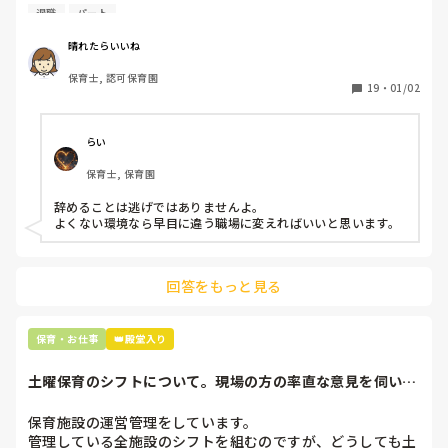
退職しようと思っています。

退職
パート
周りの職員は、勤続10年以上から何十年という先生がほとん
晴れたらいいね
どです。

保育士, 認可保育園
保護者子どもの愚痴悪口が多く、

19
・
01/02
子どもの前でも

今で言う不適切保育も　

仕方ないよね

らい
もう何も言わずに

保育士, 保育園
子どもの言いなりになればいいんだね

などいう意見で…

辞めることは逃げではありませんよ。

よくない環境なら早目に違う職場に変えればいいと思います。
上の先生に相談することは難しそうです。

主任は同じ考えですし、園長は不在のことが多いです。

回答をもっと見る
最後の職場にしようと思っていましたが

正直苦しい。

辞めることは逃げ、と、過去辞めた人も何年も言われ続けて
保育・お仕事
👑殿堂入り
土曜保育のシフトについて。現場の方の率直な意見を伺いた
いです。
保育施設の運営管理をしています。

管理している全施設のシフトを組むのですが、どうしても土