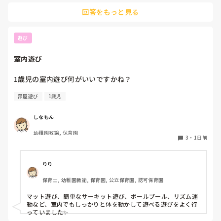
てみてください！
何かよい求人サイトなどがあれば

回答をもっと見る
教えてください。
遊び
室内遊び
1歳児の室内遊び何がいいですかね？
部屋遊び
1歳児
しなもん
幼稚園教諭, 保育園
3
・
1日前
りり
保育士, 幼稚園教諭, 保育園, 公立保育園, 認可保育園
マット遊び、簡単なサーキット遊び、ボールプール、リズム運
動など、室内でもしっかりと体を動かして遊べる遊びをよく行
っていました✨