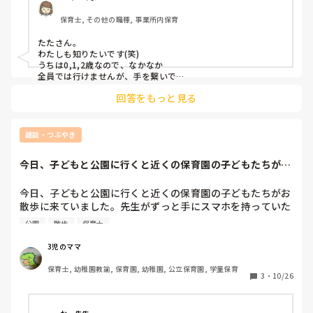
保育士, その他の職種, 事業所内保育
たたさん。

わたしも知りたいです(笑)

うちは0,1,2歳なので、なかなか

全員では行けませんが、手を繋いで

歩く子たちはやっぱり手を振りほどいて

回答をもっと見る
走りたがります。

散歩ロープを使ったらどうか？と

いう話は度々職員からはでるのですが

上からオッケーが出ないので買えて

雑談・つぶやき
いません。

いい方法出てきたら教えてくださいね。

今日、子どもと公園に行くと近くの保育園の子どもたちがお
すみません、何の参考にもならない

散歩に来ていまし...
書き込みで。。
今日、子どもと公園に行くと近くの保育園の子どもたちがお
散歩に来ていました。先生がずっと手にスマホを持っていた
ので時計変わりにして見ているのかな？と思ってしばらく見
公園
散歩
保育士
ていたらずっと携帯をいじってる感じの雰囲気でした。子ど
も達は見ておらず…公園ですのでこっちが心配になりまし
3児のママ
保育士, 幼稚園教諭, 保育園, 幼稚園, 公立保育園, 学童保育
3
・
10/26