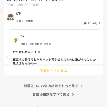
と書かされ

休憩
園長先生
退職
休憩時間に書くしかなく、辛いです

（そう言う本人は書かない）

ぽち
保育士, 保育園
しかも、上司に↑この内容でも

22
・
04/18
「どうしたらなくせるか」

ちゃんと考えて対策を練って書き込むようにと。

呼ばれて一緒に対策を考えさせられること多数

りん
保育士, 幼稚園教諭, 幼稚園
これだけで30〜40分拘束されて辛いです

おつかれさまです🙇🏻‍♀️

皆さんの園はどうですか?
正直その程度でヒヤリハット書かせられるのは嫌がらせとしか
思えません😭💦

他の先生方も同様のことをされているのでしょうか？

回答をもっと見る
あまりご無理されませんよう…😢
殿堂入りのお悩み相談をもっと見る
お悩み相談をすべて見る