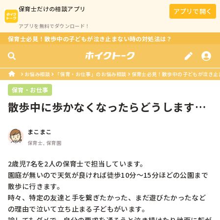
保育士
だけの相談アプリ
アプリで開く
アプリを無料でダウンロード！
保育士必見！散歩中の子どもが泣き止まない時の対処法は？
お悩み相談
「保育・お仕事」のお悩み相談
保育士必見！散歩中の子どもが泣き止
保育・お仕事
散歩中に歩かなくなったらどうします
か？
まこまこ
保育士, 保育園
2歳児7名を2人の保育士で担当しています。

園庭が無いので天気が良ければ徒歩10分〜15分ほどの公園まで
散歩に行きます。

時々、特定の友達と手を繋ぎたかった、まだ遊びたかったなど
の理由で泣いて立ち止まる子どもがいます。
