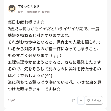
すみっこくらぶ
保育士, 幼稚園教諭, 保育園
毎日お疲れ様です☆

2歳児は何もかもイヤだというイヤイヤ期で、一度
機嫌を損ねると引きずりますよね。

それがお散歩中となると、保育士の人数も限られて
いるから対応するのが精一杯になってしまうこと、
ものすごく分かります（ ;  ; ）

無理矢理歩かせようとすると、さらに爆発したりす
るので、気をそらして別のものに興味を持たせるの
はどうでもしょうか(^^)

道に落ちてる葉っぱや咲いている花、小さな虫を見
つけた時はラッキーですね☆
11/05
いいね