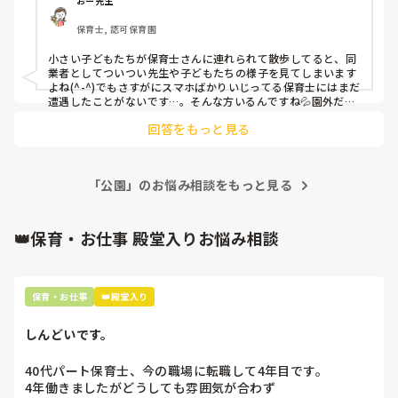
おー先生
保育士, 認可保育園
小さい子どもたちが保育士さんに連れられて散歩してると、同
業者としてついつい先生や子どもたちの様子を見てしまいます
よね(^-^)でもさすがにスマホばかりいじってる保育士にはまだ
遭遇したことがないです…。そんな方いるんですね💦園外だと
なおさら注意が必要なのに。その方に命を預かっている自覚を
回答をもっと見る
しっかりと持ってもらいたいです！
「公園」のお悩み相談をもっと見る
👑保育・お仕事 殿堂入りお悩み相談
保育・お仕事
👑殿堂入り
しんどいです。
40代パート保育士、今の職場に転職して4年目です。

4年働きましたがどうしても雰囲気が合わず
