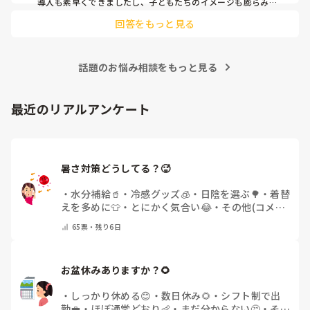
導入も素早くできましたし、子どもたちのイメージも膨らみや
すく自分たちでセリフをどんどん覚えて練習も本番も楽しんで
回答をもっと見る
ました！

もし参考になれば．．．
話題のお悩み相談をもっと見る
最近のリアルアンケート
暑さ対策どうしてる？🥵
・
水分補給🥤
・
冷感グッズ🧊
・
日陰を選ぶ🌳
・
着替
えを多めに👕
・
とにかく気合い😂
・
その他(コメン
トで教えてください)
65
票・
残り6日
お盆休みありますか？🌻
・
しっかり休める😊
・
数日休み🌻
・
シフト制で出
勤💼
・
ほぼ通常どおり👶
・
まだ分からない🤔
・
その