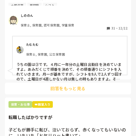
曜保育だけは入れる方が少なく、いつも苦労しています。

土曜保育
管理職
シフト
応募の段階では皆、月1〜2回の土曜出勤があることに同意し
て入職しているはずですが、いざ勤務が始まると一日も土曜
しののん
出勤が出来ない方ばかりです。

保育士, 保育園, 認可保育園, 学童保育
31
・
12/22
そこで、

①土曜日の希望休は2日まで、と制限をかける

②毎月、必ず土曜保育に入ることのできる日を1日だけピッ
たむたむ
クアップしてもらう

保育士, 保育園, 公立保育園
③仮シフトが出た時、土曜出勤が難しければ自身で代わりの
人を交渉して見つけてもらう

うちの園は③です。４月に一年分の土曜日出勤日を決めていま
すよ。あみだくじで順番を決めて、その順番通りにシフトを入
上記のいずれかの対策を取り入れることを考えています。

れていきます。月一が基本ですが、シフトを9人で2人ずつ回す
ので、土曜日が4週しかない月は無しの時もありますよ。その
土曜日が出られない人は、同じシフト時間の人と自分で交代し
是非、現場の方の意見をお聞かせください。
回答をもっと見る
て貰い、主任に報告してます。
保育・お仕事
👑殿堂入り
転職したばかりですが
子どもが勝手に転び、泣いておらず、赤くなってもいないの
に、いちいち「ヒヤリハット書いて」
