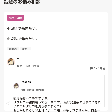
話題のお悩み相談
施設・環境
小児科で働きたい。
小児科で働きたい。

看護師
保育士
保育士2年目です。

今は保育園勤務ですが、

ま
本当は小児科で保育士として

保育士, 認可保育園
働きたいです。

2
・
1日前
しかし、地方なのかそのような求人が

ほぼなく、ホームページなどもチェック

 macomi
していますが見つかりません😭

幼稚園教諭, 幼稚園
もともと、看護師を目指していたのもあって、、

病児保育って事ですよね。

もちろん医療的なことができないのは

リタリコが結構載ってる印象です。(私は発達系の仕事のつきた
わかっていますが💦

いのでリタリコを見る事が多くて)

もしかしたらしい土地によって違うかもしれませんが、検索し