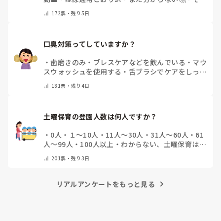
他(コメントで教えてください)
172
票・
残り5日
口臭対策ってしていますか？
・
歯磨きのみ
・
ブレスケアなどを飲んでいる
・
マウ
スウォッシュを使用する
・
舌ブラシでケアをしっか
りする
・
フリスクをかじる
・
気にしたことない
・
そ
181
票・
残り4日
の他(コメントで教えて下さい)
土曜保育の登園人数は何人ですか？
・
0人
・
１～10人
・
11人～30人
・
31人～60人
・
61
人～99人
・
100人以上
・
わからない、土曜保育はな
い
・
その他(コメントで教えて下さい)
201
票・
残り3日
リアルアンケートをもっと見る