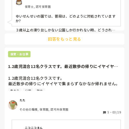
保育士, 認可保育園
ゆいせんせいの園では、普段は、どのように対処されています
か?

３歳以上の滑り台しかない公園しか行かれない時、どうされて
いますか？

回答をもっと見る
大人の人数がいたら、小さい子向けの遊具のある公園まで行く
のでしょうか。

私が働いた園では、園長や主任に相談の上、

保育・お仕事
子どもの運動能力と大人の人数を見て、対象年齢以下の子で
も、使う範囲を決めたり、補助しながら順番に遊んだりしてい
1.2歳児混合12名クラスです。最近散歩の帰りにイヤイヤで
ました。

集まらずなか...
無理そうな日は、遊具では遊ばず、縄跳びを持っていったり、
1.2歳児混合12名クラスです。

草花や虫を見つけたりしました。

最近散歩の帰りにイヤイヤで集まらずなかなか帰れません。

遊びおしまい→集まってお茶を飲む→手を繋いで帰る

集まり
公園
散歩
なのですがお茶の集まりで5人くらい来ません。

手を繋いで帰るのも2人くらいは最後までイヤイヤして置い
たた
てかれてしまいます。(残った保育者1人が公園入り口で手を
その他の職種, 保育園, 認可外保育園
繋ぎにくるのを待ち、手を繋いで2人連れている保育者が少
5
・
03/19
し先で待っていてくれる感じ)

うちはこうしています、おすすめの方法、意見などなんでも
ニコニコまん