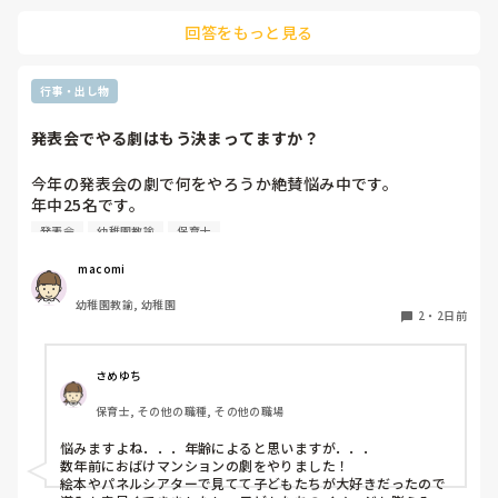
回答をもっと見る
行事・出し物
発表会でやる劇はもう決まってますか？
今年の発表会の劇で何をやろうか絶賛悩み中です。

年中25名です。

過去に「これは子どもたちも楽しんで大成功だった！」「観
発表会
幼稚園教諭
保育士
客の保護者にも好評だった！」という劇の演目があれば、ぜ
ひ教えてほしいです！

 macomi
幼稚園教諭, 幼稚園
2
・
2日前
さめゆち
保育士, その他の職種, その他の職場
悩みますよね．．．年齢によると思いますが．．．

数年前におばけマンションの劇をやりました！

絵本やパネルシアターで見てて子どもたちが大好きだったので