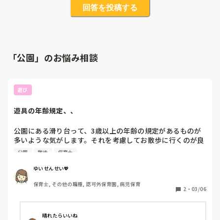
回答を投稿する
「公園」のお悩み相談
遊び
遊具の年齢規定、、
公園にある滑り台って、3歳以上の年齢の規定があるものが
多いような気がします。それを考慮してお散歩に行くのが良
いと思いますが、人員配置などでうまくいかない時もありま
公園
散歩
保育士
す。みなさんは遊具の年齢規定についてどのように工夫され
ていますでしょうか？教えていただきたいです！
ゆいせんせい💖
保育士, その他の職種, 認可外保育園, 病児保育
2
・
03/06
晴れたらいいね