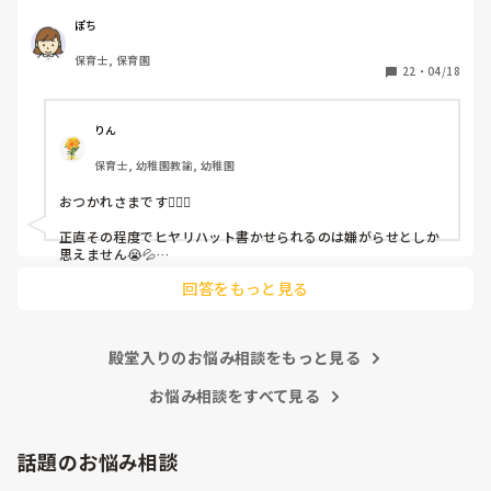
休憩時間に書くしかなく、辛いです

（そう言う本人は書かない）

ぽち
保育士, 保育園
しかも、上司に↑この内容でも

22
・
04/18
「どうしたらなくせるか」

ちゃんと考えて対策を練って書き込むようにと。

呼ばれて一緒に対策を考えさせられること多数

りん
保育士, 幼稚園教諭, 幼稚園
これだけで30〜40分拘束されて辛いです

おつかれさまです🙇🏻‍♀️

皆さんの園はどうですか?
正直その程度でヒヤリハット書かせられるのは嫌がらせとしか
思えません😭💦

他の先生方も同様のことをされているのでしょうか？

回答をもっと見る
あまりご無理されませんよう…😢
殿堂入りのお悩み相談をもっと見る
お悩み相談をすべて見る
話題のお悩み相談