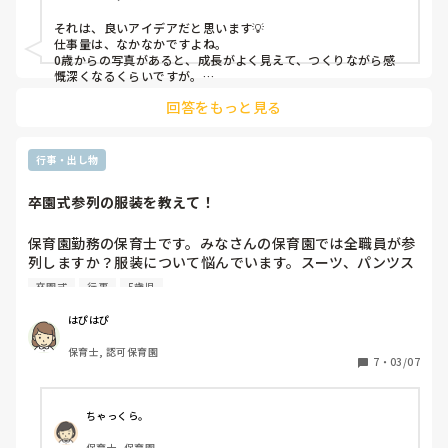
それは、良いアイデアだと思います💡

仕事量は、なかなかですよね。

0歳からの写真があると、成長がよく見えて、つくりながら感
慨深くなるくらいですが。

回答をもっと見る
個々につくっていたこともありましたが、最近だと、夢フォト
とかに頼んでまとめてつくっていました。

PC上でつくれるし、切り貼りしたりコメントも入れられたりす
るので、割とやりやすかったように感じています。

行事・出し物
ただ、レイアウトや写真選びはどちらにせよ発生してくるし、
卒園式参列の服装を教えて！
子どもたちがそれぞれ同じくらい写真があるようにするから、
そこは変わらずに時間はかかりました。

保育園勤務の保育士です。みなさんの保育園では全職員が参
アルバムは、その時の担任や園のオリジナリティがあっていい
列しますか？服装について悩んでいます。スーツ、パンツス
ですよね♪

タイルで考えているのですが、良いメーカー、ブランドなど
卒園式
行事
5歳児
ありますか？また、年長担任はどんな服装でしょうか。以前
は担任は袴スタイルが多かった印象ですが、最近はどうです
はぴはぴ
か？
保育士, 認可保育園
7
・
03/07
ちゃっくら。
保育士, 保育園