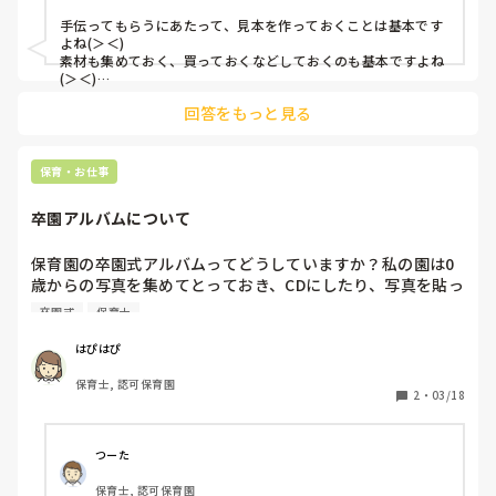
手伝ってもらうにあたって、見本を作っておくことは基本です
よね(＞＜)

素材も集めておく、買っておくなどしておくのも基本ですよね
(＞＜)

日々の保育、そして行事前のお手伝い、お疲れ様です（ ;  ; ）
回答をもっと見る
保育・お仕事
卒園アルバムについて
保育園の卒園式アルバムってどうしていますか？私の園は0
歳からの写真を集めてとっておき、CDにしたり、写真を貼っ
てアルバムを作ったりと、とても仕事量が多いです。保護者
卒園式
保育士
には喜ばれますが。良いアイデア教えてください。
はぴはぴ
保育士, 認可保育園
2
・
03/18
つーた
保育士, 認可保育園