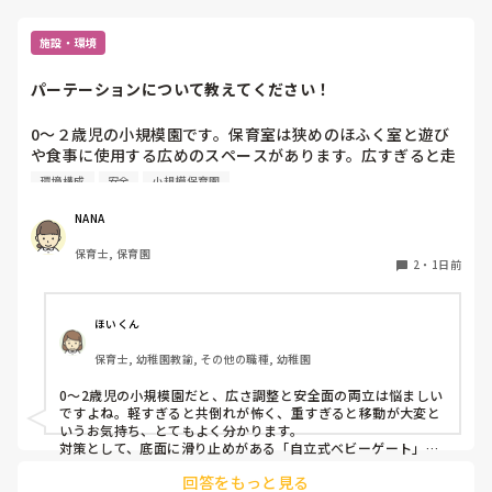
施設・環境
パーテーションについて教えてください！
0〜２歳児の小規模園です。保育室は狭めのほふく室と遊び
や食事に使用する広めのスペースがあります。広すぎると走
り回ったりして落ち着かないので、活動によってパーテーシ
環境構成
安全
小規模保育園
ョンで仕切っています。このパーテーションがウレタンのよ
うな素材で軽いので、ちょっと体が当たると倒れたり、つか
NANA
まり立ちが不安定な子にとっては共倒れになったりで危険で
保育士, 保育園
す。かと言って固定してしまうと活動によって柔軟に移動す
2
・
1日前
ることができなくなってしまうし…以前勤務していた園では
しっかりした重いものを置いていましたが、移動が大変で使
い勝手が悪く、子どもがぶつかって倒れた時に怖い思いをし
ほいくん
ました。

保育士, 幼稚園教諭, その他の職種, 幼稚園
皆さんの園ではどんなもので工夫されていますか？
0〜2歳児の小規模園だと、広さ調整と安全面の両立は悩ましい
ですよね。軽すぎると共倒れが怖く、重すぎると移動が大変と
いうお気持ち、とてもよく分かります。

対策として、底面に滑り止めがある「自立式ベビーゲート」な
ら、つかまり立ちでも倒れにくく移動も楽でおすすめです。ま
回答をもっと見る
た、ストッパー付きキャスターをつけたロー棚を仕切りにすれ