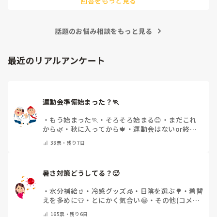
回答をもっと見る
話題のお悩み相談をもっと見る
最近のリアルアンケート
運動会準備始まった？🏃
・
もう始まった🏃
・
そろそろ始まる😊
・
まだこれ
から🌿
・
秋に入ってから🍁
・
運動会はないor終わ
った✨
・
その他(コメントで教えてください)
38
票・
残り7日
暑さ対策どうしてる？🥵
・
水分補給🥤
・
冷感グッズ🧊
・
日陰を選ぶ🌳
・
着替
えを多めに👕
・
とにかく気合い😂
・
その他(コメン
トで教えてください)
165
票・
残り6日