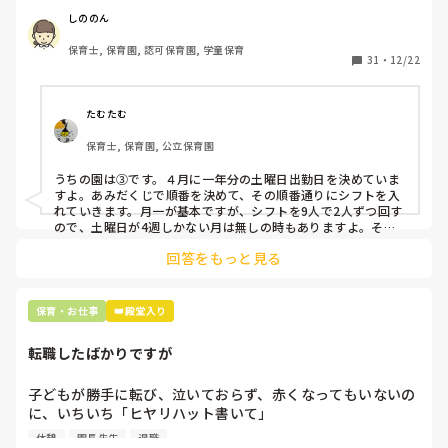
て入職しているはずですが、いざ勤務が始まると一日も土曜
しののん
出勤が出来ない方ばかりです。

保育士, 保育園, 認可保育園, 学童保育
31
・
12/22
そこで、

①土曜日の希望休は2日まで、と制限をかける

②毎月、必ず土曜保育に入ることのできる日を1日だけピッ
たむたむ
クアップしてもらう

保育士, 保育園, 公立保育園
③仮シフトが出た時、土曜出勤が難しければ自身で代わりの
人を交渉して見つけてもらう

うちの園は③です。４月に一年分の土曜日出勤日を決めていま
すよ。あみだくじで順番を決めて、その順番通りにシフトを入
上記のいずれかの対策を取り入れることを考えています。

れていきます。月一が基本ですが、シフトを9人で2人ずつ回す
ので、土曜日が4週しかない月は無しの時もありますよ。その
土曜日が出られない人は、同じシフト時間の人と自分で交代し
是非、現場の方の意見をお聞かせください。
回答をもっと見る
て貰い、主任に報告してます。
保育・お仕事
👑殿堂入り
転職したばかりですが
子どもが勝手に転び、泣いておらず、赤くなってもいないの
に、いちいち「ヒヤリハット書いて」

と書かされ

休憩
園長先生
退職