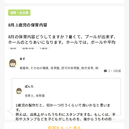
ば、倒れず収納にもなって一石二鳥です。

今のウレタン製を活かすなら、壁や固定家具で挟む配置にした
り、脚元に水入りペットボトルなどの重りを付けて補強してみ
保育・お仕事
てくださいね。安全で使いやすい方法が見つかるよう応援して
8月.1歳児の保育内容
8月の保育内容どうしてますか？暑くて、プ一ルが出来ず、
ホ一ルのとりあいになります。ホ一ルでは、ボ一ルや平均
台、風船で遊んでいます。製作で、うちわや望遠鏡や風鈴🎐
制作
保育内容
1歳児
製作をしたりしますが、なかなか、集中できません。1歳児
クラスです、玩具で遊ばせながら、何人かずつよんで、やっ
あす
ています。何か、いいアイデアや、工夫など、何でもいいの
看護師, その他の職種, 保育園, 認可外保育園, 病児保育, 病院
で、教えて下さい。
1
・
1日前
内保育, その他の職場
ぽんた
保育士, 保育園
1歳児の製作だと、何か一つ行うくらいで良いかなと思いま
す。

例えば、出来上がったうちわにスタンプをする。もしくは、手
形やスタンプなどを子どもがしたものを、後からうちわの形に
切る。1歳児なんて集中できないです。興味を持って来てくれ
回答をもっと見る
ただけで十分です。
