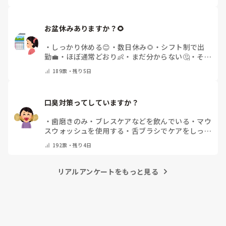
お盆休みありますか？🌻
・
しっかり休める😊
・
数日休み🌻
・
シフト制で出
勤💼
・
ほぼ通常どおり👶
・
まだ分からない🤔
・
その
他(コメントで教えてください)
189
票・
残り5日
口臭対策ってしていますか？
・
歯磨きのみ
・
ブレスケアなどを飲んでいる
・
マウ
スウォッシュを使用する
・
舌ブラシでケアをしっか
りする
・
フリスクをかじる
・
気にしたことない
・
そ
192
票・
残り4日
の他(コメントで教えて下さい)
リアルアンケートをもっと見る