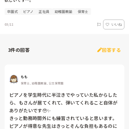
欲しいです…。
卒園式
ピアノ
正社員
幼稚園教諭
保育士
03/22
いいね
3
件の回答
回答する
もも
保育士, 幼稚園教諭, 公立保育園
ピアノを学生時代に半泣きでやっていた私からした
ら、もさんが居てくれて、弾いてくれること自体が
ありがたいです🥹✨

きっと勤務時間外にも練習されていると思います。
ピアノが得意な先生はきっとそんな負担もあるのに