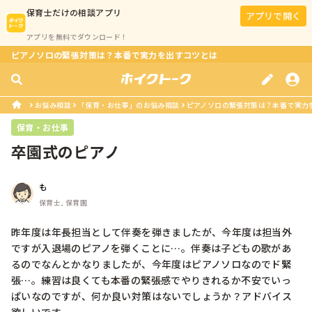
保育士
だけの相談アプリ
アプリで開く
アプリを無料でダウンロード！
ピアノソロの緊張対策は？本番で実力を出すコツとは
お悩み相談
「保育・お仕事」のお悩み相談
ピアノソロの緊張対策は？本番で実力
保育・お仕事
卒園式のピアノ
も
保育士, 保育園
昨年度は年長担当として伴奏を弾きましたが、今年度は担当外
ですが入退場のピアノを弾くことに…。伴奏は子どもの歌があ
るのでなんとかなりましたが、今年度はピアノソロなのでド緊
張…。練習は良くても本番の緊張感でやりきれるか不安でいっ
ぱいなのですが、何か良い対策はないでしょうか？アドバイス