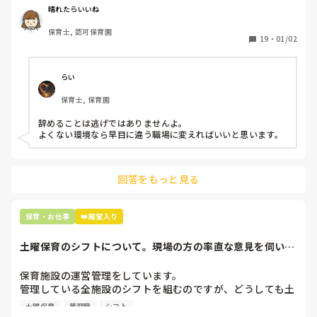
周りの職員は、勤続10年以上から何十年という先生がほとん
晴れたらいいね
どです。

保育士, 認可保育園
保護者子どもの愚痴悪口が多く、

19
・
01/02
子どもの前でも

今で言う不適切保育も　

仕方ないよね

らい
もう何も言わずに

保育士, 保育園
子どもの言いなりになればいいんだね

などいう意見で…

辞めることは逃げではありませんよ。

よくない環境なら早目に違う職場に変えればいいと思います。
上の先生に相談することは難しそうです。

主任は同じ考えですし、園長は不在のことが多いです。

回答をもっと見る
最後の職場にしようと思っていましたが

正直苦しい。

辞めることは逃げ、と、過去辞めた人も何年も言われ続けて
保育・お仕事
👑殿堂入り
土曜保育のシフトについて。現場の方の率直な意見を伺いた
いです。
保育施設の運営管理をしています。

管理している全施設のシフトを組むのですが、どうしても土
曜保育だけは入れる方が少なく、いつも苦労しています。

土曜保育
管理職
シフト
応募の段階では皆、月1〜2回の土曜出勤があることに同意し