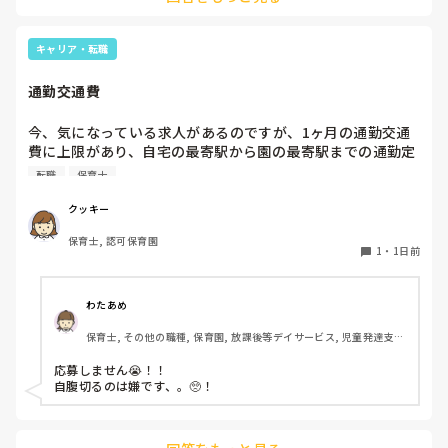
お部屋では、ビニールシートを敷いて、片栗粉粘土、寒天や春
雨遊び、氷遊び、など間食遊びをたくさん行っています。

キャリア・転職
ホールに行っているクラスにお邪魔するのも良いかなと思いま
通勤交通費
す！いつもと違うおもちゃ、室内に興味津々です！
今、気になっている求人があるのですが、1ヶ月の通勤交通
費に上限があり、自宅の最寄駅から園の最寄駅までの通勤定
期代が5,000円ほどオーバーします

転職
保育士
たかが5,000円と考えるか…

私としてはなかなか大きい金額なので、この時点で応募を迷
クッキー
っているのですが、皆さんならどうしますか？
保育士, 認可保育園
1
・
1日前
わたあめ
保育士, その他の職種, 保育園, 放課後等デイサービス, 児童発達支援
施設
応募しません😭！！

自腹切るのは嫌です、。🥺！
