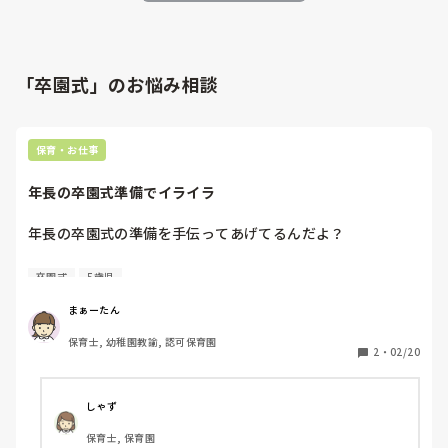
「卒園式」のお悩み相談
保育・お仕事
年長の卒園式準備でイライラ
年長の卒園式の準備を手伝ってあげてるんだよ？

抜けられないからってイライラされてもなー…

卒園式
5歳児
こちとらやらなきゃいけないことが他にもあって、これだけ
じゃないんだよ。

まぁーたん
保育士, 幼稚園教諭, 認可保育園
何様でしょうか（笑）

2
・
02/20
やってもらって当たり前じゃないの。

見本がちゃんとできてない。

しゃず
見本通りの素材を用意してない時点で同じの作れるわけない
保育士, 保育園
じゃん。