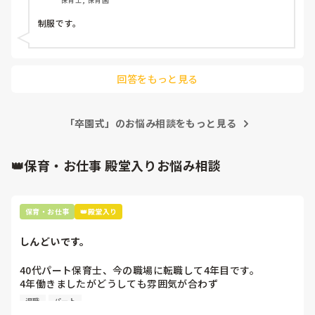
制服です。
回答をもっと見る
「卒園式」のお悩み相談をもっと見る
👑保育・お仕事 殿堂入りお悩み相談
保育・お仕事
👑殿堂入り
しんどいです。
40代パート保育士、今の職場に転職して4年目です。

4年働きましたがどうしても雰囲気が合わず

退職しようと思っています。

退職
パート