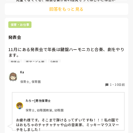
す。
回答をもっと見る
保育・お仕事
発表会
11月にある発表会で年長は鍵盤ハーモニカと合奏、劇をやり
ます。

鍵盤ハーモニカは年長になった4月から始まり、キラキラ星
発表会
認定こども園
5歳児
とかえるの歌、とんとんとんとんひげじいさんは弾けるよう
になりました。

Ka
発表会でオススメの曲ありますか？？

保育士, 保育園
鍵盤ハーモニカは二重奏にしようか迷っています！
1
・
10日前
たろー|男性保育士
保育士, 幼稚園教諭, 幼稚園
お疲れ様です。そこまで弾けるってずいですね！！！私の園で
はおもちゃのチャチャチャや山の音楽家、ミッキーマウスマー
チをしました！