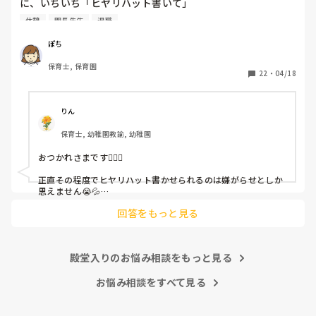
に、いちいち「ヒヤリハット書いて」

と書かされ

休憩
園長先生
退職
休憩時間に書くしかなく、辛いです

（そう言う本人は書かない）

ぽち
保育士, 保育園
しかも、上司に↑この内容でも

22
・
04/18
「どうしたらなくせるか」

ちゃんと考えて対策を練って書き込むようにと。

呼ばれて一緒に対策を考えさせられること多数

りん
保育士, 幼稚園教諭, 幼稚園
これだけで30〜40分拘束されて辛いです

おつかれさまです🙇🏻‍♀️

皆さんの園はどうですか?
正直その程度でヒヤリハット書かせられるのは嫌がらせとしか
思えません😭💦

他の先生方も同様のことをされているのでしょうか？

回答をもっと見る
あまりご無理されませんよう…😢
殿堂入りのお悩み相談をもっと見る
お悩み相談をすべて見る