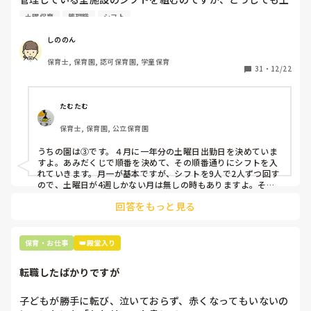
曜保育だけは入れる方が少なく、いつも苦労しています。

土曜保育
管理職
シフト
応募の段階では皆、月1〜2回の土曜出勤があることに同意し
て入職しているはずですが、いざ勤務が始まると一日も土曜
しののん
出勤が出来ない方ばかりです。

保育士, 保育園, 認可保育園, 学童保育
31
・
12/22
そこで、

①土曜日の希望休は2日まで、と制限をかける

②毎月、必ず土曜保育に入ることのできる日を1日だけピッ
たむたむ
クアップしてもらう

保育士, 保育園, 公立保育園
③仮シフトが出た時、土曜出勤が難しければ自身で代わりの
人を交渉して見つけてもらう

うちの園は③です。４月に一年分の土曜日出勤日を決めていま
すよ。あみだくじで順番を決めて、その順番通りにシフトを入
上記のいずれかの対策を取り入れることを考えています。

れていきます。月一が基本ですが、シフトを9人で2人ずつ回す
ので、土曜日が4週しかない月は無しの時もありますよ。その
土曜日が出られない人は、同じシフト時間の人と自分で交代し
是非、現場の方の意見をお聞かせください。
回答をもっと見る
て貰い、主任に報告してます。
保育・お仕事
👑殿堂入り
転職したばかりですが
子どもが勝手に転び、泣いておらず、赤くなってもいないの