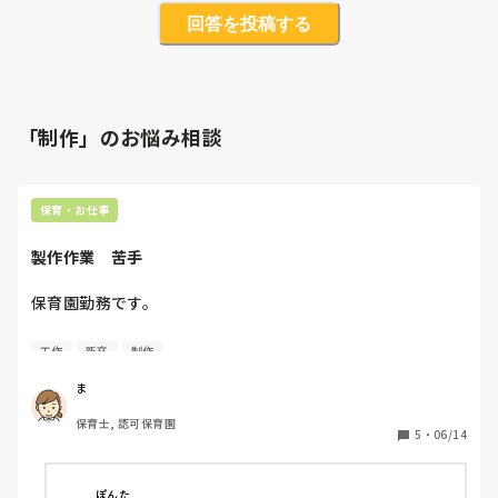
回答を投稿する
「制作」のお悩み相談
保育・お仕事
製作作業　苦手
保育園勤務です。

昔から不器用で裁縫・工作は大の苦手。

工作
新卒
制作
保育園は、基本的に製作作業があるため、

ま
頑張ろう！とは思うのですが上手にいかない

保育士, 認可保育園
ことも多く、苦手意識は消えません…

5
・
06/14
今、2年目で1年目に比べたらできることも

増えたとは思います。でも、製作について

ぽんた