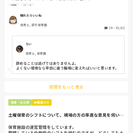
退職しようと思っています。

退職
パート
周りの職員は、勤続10年以上から何十年という先生がほとん
晴れたらいいね
どです。

保育士, 認可保育園
保護者子どもの愚痴悪口が多く、

19
・
01/02
子どもの前でも

今で言う不適切保育も　

仕方ないよね

らい
もう何も言わずに

保育士, 保育園
子どもの言いなりになればいいんだね

などいう意見で…

辞めることは逃げではありませんよ。

よくない環境なら早目に違う職場に変えればいいと思います。
上の先生に相談することは難しそうです。

主任は同じ考えですし、園長は不在のことが多いです。

回答をもっと見る
最後の職場にしようと思っていましたが

正直苦しい。

辞めることは逃げ、と、過去辞めた人も何年も言われ続けて
保育・お仕事
👑殿堂入り
土曜保育のシフトについて。現場の方の率直な意見を伺いた
いです。
保育施設の運営管理をしています。

管理している全施設のシフトを組むのですが、どうしても土