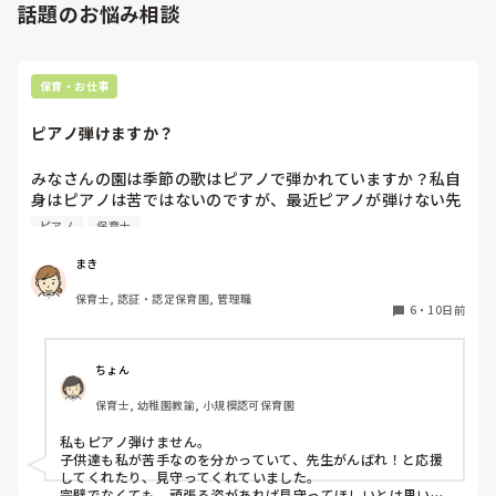
話題のお悩み相談
保育・お仕事
ピアノ弾けますか？
みなさんの園は季節の歌はピアノで弾かれていますか？私自
身はピアノは苦ではないのですが、最近ピアノが弾けない先
生が多く、季節の歌をうたう際に演奏が止まったり、弾き直
ピアノ
保育士
したり、不協和音になったり…ということがよくあります。
これならもう音源つかったほうがよい？と思うのですが、そ
まき
こは練習すべき…という声もあってよくわからなくなりまし
保育士, 認証・認定保育園, 管理職
た💦
6
・
10日前
ちょん
保育士, 幼稚園教諭, 小規模認可保育園
私もピアノ弾けません。

子供達も私が苦手なのを分かっていて、先生がんばれ！と応援
してくれたり、見守ってくれていました。

完璧でなくても、頑張る姿があれば見守ってほしいとは思いま