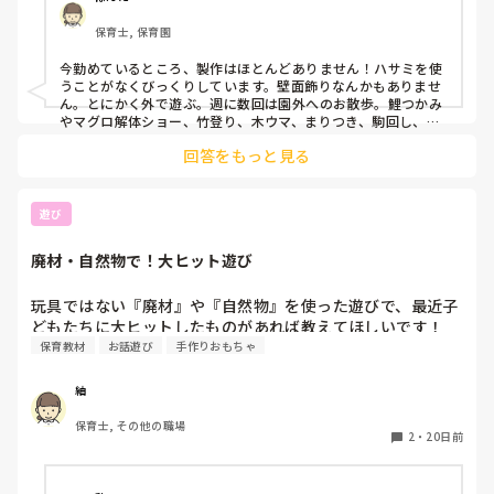
説明されても理解ができず、家で練習しても

保育士, 保育園
できなかったこともありました。

おそらく、この部分の発達に凸凹があるの

今勤めているところ、製作はほとんどありません！ハサミを使
だろうと感じています。

うことがなくびっくりしています。壁面飾りなんかもありませ
ん。とにかく外で遊ぶ。週に数回は園外へのお散歩。鯉つかみ
それはさておき、製作が上手になりたい！と

やマグロ解体ショー、竹登り、木ウマ、まりつき、駒回し、和
太鼓などなど、他の園にはなかなかないことが盛りだくさん
思う一方、園みたいに製作がほとんどない

回答をもっと見る
で、毎日忙しいです。
保育士の仕事だと自分の心身的にも

楽なのかなと思っています。

遊び
同じ保育士でも製作がない（少ない）

職場ってどこがあるのでしょうか。

廃材・自然物で！大ヒット遊び
玩具ではない『廃材』や『自然物』を使った遊びで、最近子
保育教材
お話遊び
手作りおもちゃ
紬
保育士, その他の職場
2
・
20日前