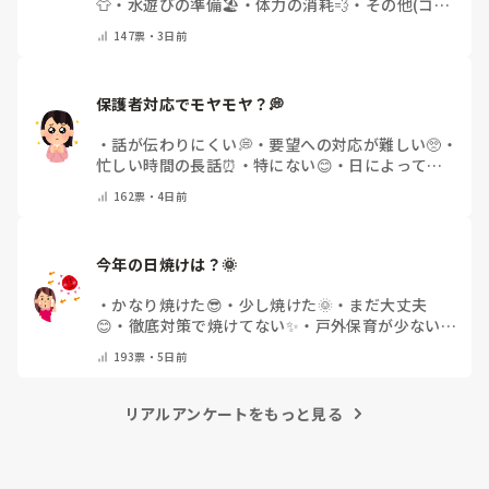
👕
・
水遊びの準備🏖️
・
体力の消耗💨
・
その他(コメ
ントで教えてください)
147
票・
3日前
保護者対応でモヤモヤ？💭
・
話が伝わりにくい💭
・
要望への対応が難しい🥺
・
忙しい時間の長話⏰
・
特にない😊
・
日によって違
う🌿
・
その他(コメントで教えてください)
162
票・
4日前
今年の日焼けは？🌞
・
かなり焼けた😎
・
少し焼けた🌞
・
まだ大丈夫
😊
・
徹底対策で焼けてない✨
・
戸外保育が少ない
🌿
・
その他(コメントで教えてください)
193
票・
5日前
リアルアンケートをもっと見る