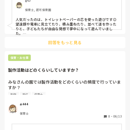
ひぃ
保育士, 認可保育園
人気だったのは、トイレットペーパーの芯を使った遊びです😊

望遠鏡や電車に見立てたり、積み重ねたり、並べて道を作った
りと、子どもたちが自由な発想で夢中になって遊んでいまし
た。

また、新聞紙遊びも大人気で、ちぎる・丸める・雨のように降
回答をもっと見る
らせる・新聞紙プールなど、何度やっても大盛り上がりでした
✨
保育・お仕事
製作活動はどのくらいしていますか？
みなさんの園では製作活動をどのくらいの頻度で行っていま
すか？

毎週ですか？月1〜2回くらいですか？

制作
担任
保育士
子ども主体なのか、見栄え重視なのかも気になります！
ai444
保育士
8
・
06/13