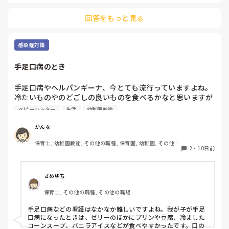
回答をもっと見る
感染症対策
手足口病のとき
手足口病やヘルパンギーナ、今とても流行っていますよね。

冷たいものやのどごしの良いものを食べるかなと思いますが

口内が痛くて食べられない子に、この商品が食べやすかっ
ベビーシッター
生活
幼稚園教諭
た。こうするとよかったということありますか？

何かありましたら教えてください！
かんな
保育士, 幼稚園教諭, その他の職種, 保育園, 幼稚園, その他の
2
・
10日前
職場
さめゆち
保育士, その他の職種, その他の職場
手足口病などの看護はなかなか難しいですよね。我が子が手足
口病になったときは、ゼリーのほかにプリンや豆腐、冷ました
コーンスープ、バニラアイスなどが食べやすかったです。口の