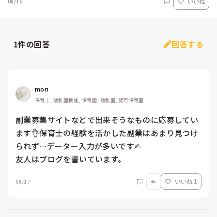
08/16
いいね
1
件の回答
回答する
mori
保育士, 幼稚園教諭, 保育園, 幼稚園, 認可保育園
副業募集サイトなどで出来そうなものに応募してい
ます👌保育士の経験を活かした副業はあまり見つけ
られず…データー入力が多いです✍︎

友人はブログを書いています。
08/17
いいね 1