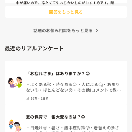
中が痛いので、冷たくてやわらかいものがおすすめです。酸味
のあるものや熱いものはしみてしまうことがあるので避けまし
回答をもっと見る
た。水分も少しずつこまめに摂れると安心ですよ。
話題のお悩み相談をもっと見る
最近のリアルアンケート
「お疲れさま」はありますか？😊
・
よくある🥰
・
時々ある😊
・
人による🤔
・
あまり
ない💦
・
ほとんどない😢
・
その他(コメントで教え
てください)
16
票・
2日前
夏の保育で一番大変なのは？🌻
・
日焼け🌞
・
暑さ・熱中症対策🥵
・
着替えの多さ