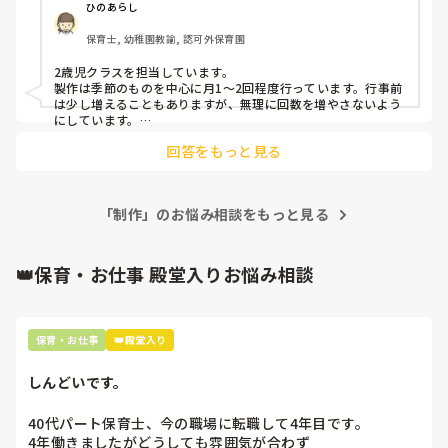
ひのあらし
保育士, 幼稚園教諭, 認可外保育園
2歳児クラスを担当しています。

製作は季節のものを中心に月1〜2回程度行っています。行事前
は少し増えることもありますが、無理に回数を増やさないよう
にしています。

回答をもっと見る
また、完成品の見栄えよりも、子どもたちが「貼る・描く・ち
ぎる・塗る」などの工程を楽しめることを大切にしています。
個性が出る作品になることも多いですが、それもその子らしさ
として保護者の方にもお伝えしています😊
「制作」のお悩み相談をもっと見る
👑保育・お仕事 殿堂入りお悩み相談
保育・お仕事
👑殿堂入り
しんどいです。
40代パート保育士、今の職場に転職して4年目です。

4年働きましたがどうしても雰囲気が合わず
