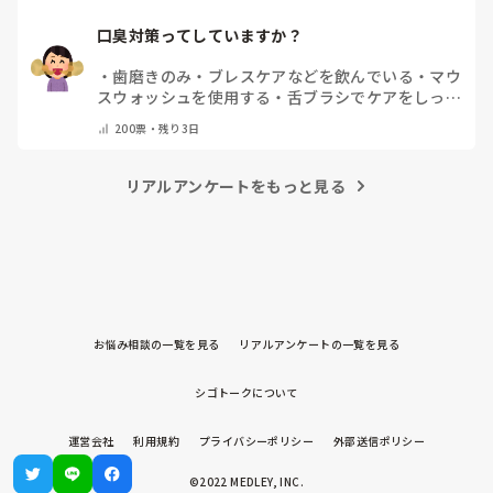
口臭対策ってしていますか？
・
歯磨きのみ
・
ブレスケアなどを飲んでいる
・
マウ
スウォッシュを使用する
・
舌ブラシでケアをしっか
りする
・
フリスクをかじる
・
気にしたことない
・
そ
200
票・
残り3日
の他(コメントで教えて下さい)
リアルアンケートをもっと見る
お悩み相談の一覧を見る
リアルアンケートの一覧を見る
シゴトークについて
運営会社
利用規約
プライバシーポリシー
外部送信ポリシー
©2022 MEDLEY, INC.