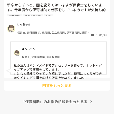
新卒からずっと、園を変えてはいますが保育士をしていま
す。今年度から保育補助で仕事をしているのですが気持ち的
にもゆとりがあるため、他にも在宅や隙間時間で仕事ができ
保育補助
スキルアップ
転職
ないかなと考え始めました。他職種、スキマ時間でできる仕
事ってなにがあるでしょうか？保育士しかできないのかなと
はっちゃん
思ってしまいます、、、。
保育士, 幼稚園教諭, 保育園, 公立保育園, 認可保育園, 認証・
7
・
06/26
認定保育園
ぽんちゃん
保育士, 幼稚園教諭, 認可保育園
私の友人はハンドメイドでアクセサリーを作って、ネットやポ
ップアップで販売をしています。

もともと趣味でやっていた感じでしたが、時間にゆとりができ
たタイミングで幅を広げて販売を始めていました。

なにか好きなものや趣味があれば、息抜きしながらできるので
回答をもっと見る
はと思いました！
「保育補助」のお悩み相談をもっと見る