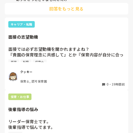
伝えて個人情報の履歴書は渡さず帰ります🥺！

回答をもっと見る
一応、持参の準備だけはしときます！

キャリア・転職
面接の志望動機
面接では必ず志望動機を聞かれますよね？

『貴園の保育理念に共感して』とか『保育内容が自分に合っ
てると思いました』等々が多いかと思いますが、実際はどう
面接
転職
保育士
なのでしょうか？

私自身、園の雰囲気とか園の規模、保育内容は勘案しますが
クッキー
正直なところ、家から通いやすいか、給与はどうか…という
保育士, 認可保育園
ところに重きを置いています

0
・
19時間前
もちろんそんなことは話せませんが

皆さんは、志望動機をどのように答えていますか？また、本
保育・お仕事
音はどうですか？
後輩指導の悩み
リーダー保育士です。

後輩指導で悩んでます。

初めて年長を持つ後輩がいますが
