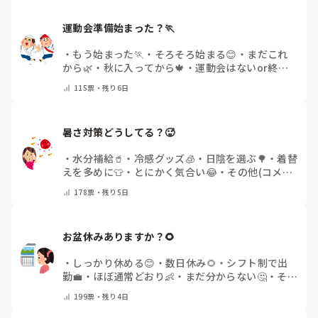
運動会準備始まった？🏃
・
もう始まった🏃
・
そろそろ始まる😊
・
まだこれ
から🌿
・
秋に入ってから🍁
・
運動会はないor終わ
った✨
・
その他(コメントで教えてください)
115
票・
残り6日
暑さ対策どうしてる？🥵
・
水分補給🥤
・
冷感グッズ🧊
・
日陰を選ぶ🌳
・
着替
えを多めに👕
・
とにかく気合い😂
・
その他(コメン
トで教えてください)
178
票・
残り5日
お盆休みありますか？🌻
・
しっかり休める😊
・
数日休み🌻
・
シフト制で出
勤💼
・
ほぼ通常どおり👶
・
まだ分からない🤔
・
その
他(コメントで教えてください)
199
票・
残り4日