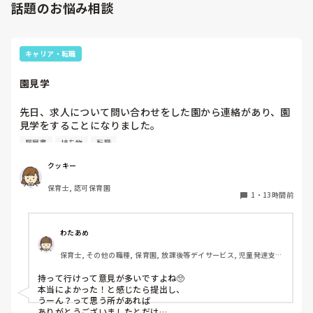
話題のお悩み相談
キャリア・転職
園見学
先日、求人について問い合わせをした園から連絡があり、園
見学をすることになりました。

私としては求人に応募したという認識ですが、『園見学をご
履歴書
持ち物
転職
案内させていただきたいです』とのことで持ち物について質
問しましたが、見学なので特にありませんとのこと

クッキー
保育士, 認可保育園
このような場合は本当に見学だけで終了なのでしょうか？

1
・
13時間前
それとも、やはり履歴書や職務経歴書を持参した方が良いの
でしょうか？
わたあめ
保育士, その他の職種, 保育園, 放課後等デイサービス, 児童発達支援
施設
持って行けって意見が多いですよね🥺

本当によかった！と感じたら提出し、

うーん？って思う所があれば

ありがとうございましたとだけ
