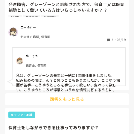
発達障害、グレーゾーンと診断された方で、保育士又は保育
補助として働いている方はいらっしゃいますか？？

そしてその事は周りに話してますか？またどんな対処法して
ADHD
発達障害
保育補助
いますか？？

私は、ADHDとASDのグレーゾーンと診断されました。

こーふぃー
保育補助として働かせていただいてます。そして保育士にな
その他の職種, 保育園
りたいと思い勉強と仕事をしています。

4
・
02/19
自分は保育士に向いているのか…

失言してしまったり、余計な動きが多かったり…と。。

だからといって考えすぎるとその事ばかりになってしまうの
ぬーそう
で、考えないようにして気をつけるところは気をつけて、楽
保育士, 保育園
しむことを大事にしていますが、ふとした時に考えてしまい
ます🥲
私は、グレーゾーンの先生と一緒に1年間仕事をしました。

組み初めの頃は、ん？と思うこともありましたが、こうゆう場
面が苦手、こうゆうところを手伝って欲しい、変わって欲し
い、こうゆうところが得意というのを情報共有するうちに、う
まく保育が回っていくようになりました^ - ^

回答をもっと見る
自分の得意、不得意を理解して、他の先生に伝えることで、ス
ムーズな保育ができると思います！

頑張ってください^ - ^
キャリア・転職
保育士をしながらできる仕事ってありますか？