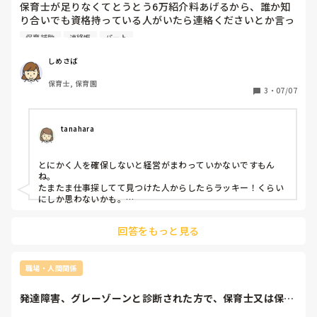
保育士が足りなくてとうとう6万紹介料あげるから、誰か知
り合いでも資格持っている人がいたら連絡くださいとか言っ
てます。

保育補助
連絡帳
パート
今日から2人保育補助の方が来ていて、あの職場に来る人い
るんだとびっくりしました。

しめさば
保育士, 保育園
人が足りない園はこんな感じなんでしょうか。
3
・
07/07
tanahara
とにかく人を確保しないと経営がまわっていかないですもん
ね。

たまたま仕事探してて見つけた人からしたらラッキー！くらい
にしか思わないかも。

でも、根本的に園のやり方が悪くて人が辞めて行くならそこを
変えないと入ってきた人がいても出て行く人もいると思いま
回答をもっと見る
す。

その場しのぎでしかないですよね。
職場・人間関係
発達障害、グレーゾーンと診断された方で、保育士又は保育
補助として働いて...