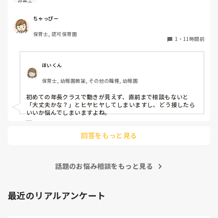
保育士
初めての割にわからないことを聞きにこなかったり、聞かな
いで様子見てると直前になるまで何もアクションがなかった
ちゃっぴー
り

保育士, 認可保育園
他の職員に聞いてる様子もなくて

1
・
11時間前
もう何考えてるんだかさっぱりです。

よほど自分に聞きづらいのか、聞く必要性さえ感じないの
ほいくん
か、もうよくわからないです。

保育士, 幼稚園教諭, その他の職種, 幼稚園
対応にも悩みます。
初めての年長クラスで動きが見えず、直前まで相談もないと
「大丈夫かな？」とヒヤヒヤしてしまいますし、どう接したら
いいか悩んでしまいますよね。

後輩側は「何が分からないかも分からない状態」だったり、
回答をもっと見る
「こんなこと聞いたら迷惑かな」と抱え込んでいるケースがと
ても多いです。

待つスタイルから一歩踏み出して、リーダー側から「〇〇の
話題のお悩み相談をもっと見る
件、どこまで進んだ？」「困ってることない？」と具体的に声
をかけて進捗を確認する仕組みを作ってみてください。

「毎日夕方に5分だけ進捗確認の時間を取る」などルール化し
最近のリアルアンケート
てしまうと、後輩も質問しやすくなりますよ。一人で抱え込ま
ず、声をかけやすい雰囲気作りから試してみてくださいね。