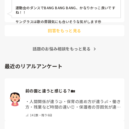
運動会のダンスでBANG BANG BANG、かなりかっこ良いです
ね！！

サングラスは歌の雰囲気にも合いそうな気がします😎
回答をもっと見る
話題のお悩み相談をもっと見る
最近のリアルアンケート
前の園と違うと感じる？🏡
・
人間関係が違う🤝
・
保育の進め方が違う👶
・
働き
方・残業など時間の違い⏰
・
保護者の雰囲気が違う
💬
・
給料が違う
・
転職経験なし
・
その他(コメント
142
票・
残り6日
で教えてください)