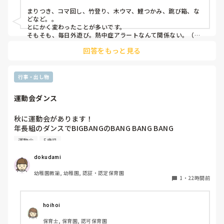
まりつき、コマ回し、竹登り、木ウマ、鯉つかみ、跳び箱、な
どなど。。

とにかく変わったことが多いです。

そもそも、毎日外遊び。熱中症アラートなんて関係ない。（日
陰作りや、水撒きなどで工夫はしていますが。。）
回答をもっと見る
行事・出し物
運動会ダンス
秋に運動会があります！

年長組のダンスでBIGBANGのBANG BANG BANG

踊ります！

運動会
5歳児
バンダナを振ったりしようかなと思ってます。

dokudami
幼稚園教諭, 幼稚園, 認証・認定保育園
1
・
22時間前
hoihoi
保育士, 保育園, 認可保育園