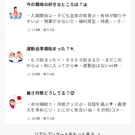
今の職場の好きなところは？🤝 
・
人間関係🤝
・
子ども主体の保育👶
・
有休が取りや
すい🌿
・
残業が少ない⏰
・
福利厚生・待遇✨
・
その
他(コメントで教えてください)
174
票・
残り5日
運動会準備始まった？🏃
・
もう始まった🏃
・
そろそろ始まる😊
・
まだこれ
から🌿
・
秋に入ってから🍁
・
運動会はないor終わ
った✨
・
その他(コメントで教えてください)
196
票・
残り4日
暑さ対策どうしてる？🥵
・
水分補給🥤
・
冷感グッズ🧊
・
日陰を選ぶ🌳
・
着替
えを多めに👕
・
とにかく気合い😂
・
その他(コメン
トで教えてください)
202
票・
残り3日
リアルアンケートをもっと見る