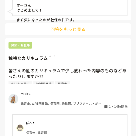
すーさん

会社内の働き方改革か、来年から、扶養内は106万だけにな
はじめまして！

るらしい。社保に入るなら週5にしなきゃいけないみた
い。。。今の自分は、まだそんなに働けない。。

まず気になったのが社保の件です。

法律で以下のように決まりました。

回答をもっと見る
子どもはかわいいけど、毎日体痛いし、疲れました。

賃金要件（106万円の壁）の撤廃：2026年10月より、月額8.8
毎朝、仕事いきたくないなーって思ってしまう。

万円以上の賃金要件が撤廃され、週20時間以上等の要件を満た
せば加入対象となります。

保育・お仕事
他の職場を探そうかな。甘えでしょうか？
企業規模要件の段階的撤廃：現行の「従業員数51人以上」の要
件が10年かけて段階的に引き下げられ、2035年10月には実質
独特なカリキュラム＾＾
的に全企業（1人以上）へ拡大されます。

従業員数がこの条件より少ない法人？でしょうか？

皆さんの園のカリキュラムで少し変わった内容のものなどあ
ったりしますか⁇

合う合わないは誰にでもあるし、それを早い段階で見極めるこ
とも必要だと思っています。

カリキュラム
幼稚園教諭
保育士
うちの園では、茶道・パソコン・読書会・お茶会（年長女児
ただ分析だけはして欲しいなと思います。

何が合わなかったのか。

のみ）・乾布摩擦（年中組以上児が体育の時間に体操服の上
mikku.
次に同じことにならないためにちょっと考えてみると良いかも
から行っています）があります。

です😊
保育士, 幼稚園教諭, 保育園, 幼稚園, プリスクール・幼児
1
・
14時間前
教室
ユニークだったり少し独特なものなどがあれば知りたいです
♪
ぽんた
保育士, 保育園