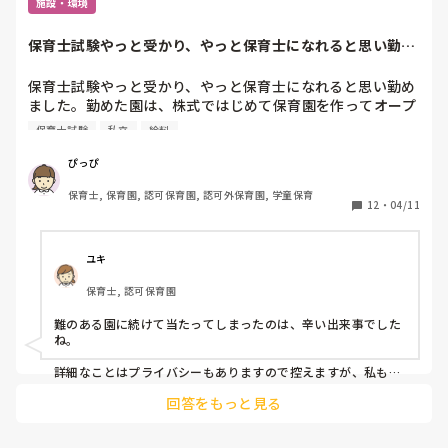
施設・環境
自治体的には常に人手不足の場所で試験もかなり簡易的な
保育士試験やっと受かり、やっと保育士になれると思い勤め
物、募集に対して希望者が来ない年もあるし、来ても全員と
ました。勤めた園...
るような始末。

保育士試験やっと受かり、やっと保育士になれると思い勤め
ました。勤めた園は、株式ではじめて保育園を作ってオープ
答えを出すのは本人ですが、皆さんのお考えを良かったら聞
ニングでした。しかし未経験しかおらず、園長も資格は試験
きたいです。
保育士試験
私立
給料
で取ったが未経験。保育で絶対やってはダメな事も多く、い
つ子供が死ぬか分からないような状況で怖かったです。その
ぴっぴ
うち園長も音信不通になり、本社の連絡先はなく、怖くなっ
保育士, 保育園, 認可保育園, 認可外保育園, 学童保育
て急いで転職先を探しました。一つ目がそんな状況なので慎
12
・
04/11
重に何個も園を見学しました。でも株式は怖くて社会福祉法
人の認可に決めました。今月から働き出しましたが、入った
ら話が違い、サービス残業は月3桁行く勢いで、平日は休み
ユキ
なし、土曜出勤の代休もあるはずがほぼないようで、有給は
保育士, 認可保育園
使用不可。よく聞く話ではあったが、これだけ働き方改革な
どと世間が言っていて、まだこんな園が本当にあるのかと驚
難のある園に続けて当たってしまったのは、辛い出来事でした
きました。給料や休みなどはしっかりしていると保育は酷く
ね。

て、保育はしっかりしているが、給料や休みなど勤務形態が
酷い。続けてこういう保育園にあたり、働きやすく学べる園
詳細なことはプライバシーもありますので控えますが、私も東
京で家賃補助がでる地域にいます。

はあるのかと、保育業界に希望があまりもてないのですが、
回答をもっと見る
実際働きやすくやりがいのある園はあるでしょうか？ここの
社会福祉法人で、給与は平均的だと思いますが、残業は行事前
園は良かったなどあれば教えてください。東京都在住です。
や会議前などのみで、毎日ではありません。
