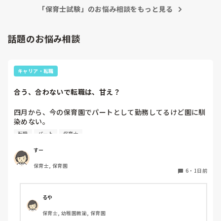
有休も比較的取りやすいです。

「保育士試験」のお悩み相談をもっと見る
なので、実際にそういった働ける園も存在します。

また、友人は株式の園に転職しましたが、そこは残業代もでる
話題のお悩み相談
し休みもきっちりとれると言っていました。

なので一概に株式や社福という部分だけでの判断は難しいのか
なと思います。

キャリア・転職
園を選ぶとき、調べるときにおすすめしたいのは、第三者評価
を確認することです。

合う、合わないで転職は、甘え？
そこから赤裸々な園の事情が見られます。

四月から、今の保育園でパートとして勤務してるけど園に馴
ぜひぴっぴさんが働きやすい園に出会えることを願っていま
す。
染めない。

前勤務してた園は8年続いたのに。。

転職
パート
保育士
うまく動けない。

なんでこんなに馴染めないんだろう。。

すー
保育士, 保育園
先生達はいい人達だと思う。

6
・
1日前
でも、保育士同士ヒソヒソ話す姿もチラホラ見て何か感じ悪
いし、気になる。気にしないようにしてる。

休憩中とか話の輪に入って話す時もあれば、話したくない
るや
時、不慣れからか、人見知りで、喋れない時がある。みんな
保育士, 幼稚園教諭, 保育園
でワイワイ話してすごいなって思う。
