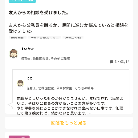
友人からの相談を受けました。
友人から公務員を蹴るか、民間に進むか悩んでいると相談を
受けました。

園庭開放
子育て支援センター
保育士試験
公務員の辞退は来週までは可能のようで、今民間に進むか悩
んでいるそうです。

すいか🍉
保育士, 幼稚園教諭, その他の職場
公務員を蹴るか悩んでいるのは、やはり異動が苦手、保育職
3
・
03/14
としての応募で幼稚園も市内にあるのに、配属先を尋ねると
保育園内での異動しか叶わないという進みたい道との相違、
前職の給与より5万近く下がっての月給スタート、書類業務
にこ
や市内の祭りなどの行事参加等雑務が増えるというマイナス
保育士, 幼稚園教諭, 公立保育園, その他の職場
面がある。本人は、幼稚園での勤務や子育て支援センターで
の勤務等を経験したいと思っていたがそれが出来ないとの
前職がどういったものか分かりませんが、年収で見れば民間よ
話。

りは、やはり公務員の方が高いことの方が多いです。

もったいないなあと思うのは、長く勤めた時の退職金がやは
やり甲斐を感じることができなければ出来ない仕事です。無理
り民間と比べると桁違い、育休が3年取得が出来るという点
して働き始めれば、続かないと思います。

ただ、公務員の新採用枠は年齢制限ありますし、中途採用は毎
との事でした。

回答をもっと見る
年あるわけではありません。

私のモチベは半年に一度のボーナスですね！笑

プラスとマイナスどちらの点も頷けますし、お金も大事です
自分がっていうのもありますが、トータルで考えると公務員か
よね。

なぁと思います！