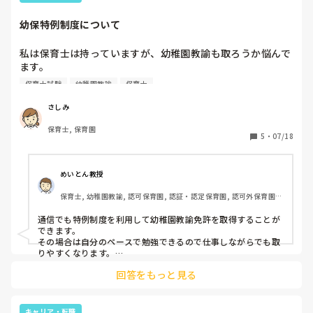
幼保特例制度について
私は保育士は持っていますが、幼稚園教諭も取ろうか悩んで
ます。

専門学校を卒業する際に特例制度があるとは聞いていたので
保育士試験
幼稚園教諭
保育士
すが、何もせず保育士のみで3年働きました。

特例制度を利用したことがある、もしくは利用している方が
さしみ
いらっしゃったら、色々と教えていただきたいです。働きな
保育士, 保育園
がらはやはり大変ですか？実際試験等はどのような感じなの
5
・
07/18
でしょうか？
めいとん教授
保育士, 幼稚園教諭, 認可保育園, 認証・認定保育園, 認可外保育園, 
小規模認可保育園, 管理職
通信でも特例制度を利用して幼稚園教諭免許を取得することが
できます。

その場合は自分のペースで勉強できるので仕事しながらでも取
りやすくなります。

大変かと言われたらプライベートの時間を削って勉強するので
回答をもっと見る
それなりには大変ですね。
キャリア・転職