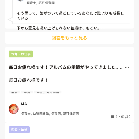
保育士, 認可保育園
そう思って、気がついて過ごしているあなたは誰よりも成長し
ている！

下から意見を吸い上げられない組織は、もろい。

回答をもっと見る
そのうち消えますね。

いえ、要らない上の人間たちを、消しましょう。

こんな幼児保育じゃあ、

保育・お仕事
日本の未来なんか、真っ暗でしょ？

いつになったら気がつくんでしょうね。70年後かな？笑

毎日お疲れ様です！アルバムの季節がやってきました。。。
手作りのアルバム...
やっぱり、保育士も定期的に覆面保育士または覆面保護者が調
査する、みたいなのが必要かもね。

毎日お疲れ様です！

アルバムの季節がやってきました。。。

業者
工作
ブラック保育園
手作りのアルバムより、業者に頼んだアルバムの方が

一生保管できると思うんですが、、。

はな
折り紙でなんて絶対10年、20年後には黄ばむと思うこの頃
保育士, 幼稚園教諭, 保育園, 認可保育園
です。。

1
・
01/30
それで周りのハートとか、クローバーとかを作るのに、

恋愛・結婚
ある先生から、ポンと押したら、パチンとハートや

クローバーが出てくる機械を貸してもらいました。
