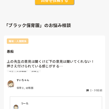
回答を投稿する
「ブラック保育園」のお悩み相談
職場・人間関係
愚痴
上の先生の意見は聞くけど下の意見は聞いてくれない！

押さえ付けられている感じがする…

ブラック保育園
保育士
機嫌悪くなるから意見はしない

はいはい聞いて従っている

すいちゃん
保育士, 幼稚園
成長しない園だなと思っている

2
・
30日前
つーた