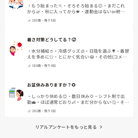
・
もう始まった🏃
・
そろそろ始まる😊
・
まだこれ
から🌿
・
秋に入ってから🍁
・
運動会はないor終わ
った✨
・
その他(コメントで教えてください)
165
票・
残り5日
暑さ対策どうしてる？🥵
・
水分補給🥤
・
冷感グッズ🧊
・
日陰を選ぶ🌳
・
着替
えを多めに👕
・
とにかく気合い😂
・
その他(コメン
トで教えてください)
186
票・
残り4日
お盆休みありますか？🌻
・
しっかり休める😊
・
数日休み🌻
・
シフト制で出
勤💼
・
ほぼ通常どおり👶
・
まだ分からない🤔
・
その
他(コメントで教えてください)
202
票・
残り3日
リアルアンケートをもっと見る