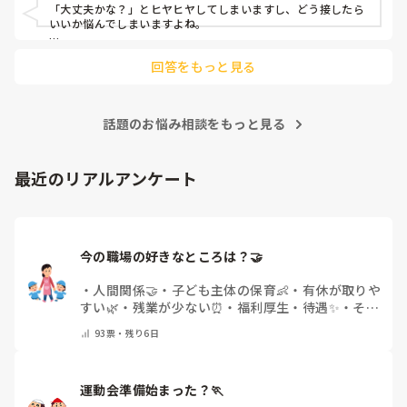
「大丈夫かな？」とヒヤヒヤしてしまいますし、どう接したら
いいか悩んでしまいますよね。

後輩側は「何が分からないかも分からない状態」だったり、
回答をもっと見る
「こんなこと聞いたら迷惑かな」と抱え込んでいるケースがと
ても多いです。

待つスタイルから一歩踏み出して、リーダー側から「〇〇の
話題のお悩み相談をもっと見る
件、どこまで進んだ？」「困ってることない？」と具体的に声
をかけて進捗を確認する仕組みを作ってみてください。

「毎日夕方に5分だけ進捗確認の時間を取る」などルール化し
最近のリアルアンケート
てしまうと、後輩も質問しやすくなりますよ。一人で抱え込ま
ず、声をかけやすい雰囲気作りから試してみてくださいね。
今の職場の好きなところは？🤝 
・
人間関係🤝
・
子ども主体の保育👶
・
有休が取りや
すい🌿
・
残業が少ない⏰
・
福利厚生・待遇✨
・
その
他(コメントで教えてください)
93
票・
残り6日
運動会準備始まった？🏃