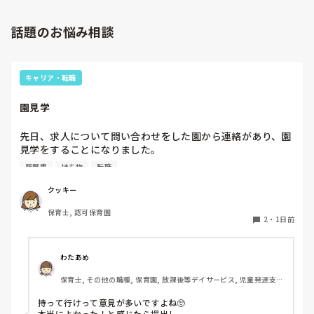
話題のお悩み相談
キャリア・転職
園見学
先日、求人について問い合わせをした園から連絡があり、園
見学をすることになりました。

私としては求人に応募したという認識ですが、『園見学をご
履歴書
持ち物
転職
案内させていただきたいです』とのことで持ち物について質
問しましたが、見学なので特にありませんとのこと

クッキー
保育士, 認可保育園
このような場合は本当に見学だけで終了なのでしょうか？

2
・
1日前
それとも、やはり履歴書や職務経歴書を持参した方が良いの
でしょうか？
わたあめ
保育士, その他の職種, 保育園, 放課後等デイサービス, 児童発達支援
施設
持って行けって意見が多いですよね🥺

本当によかった！と感じたら提出し、
