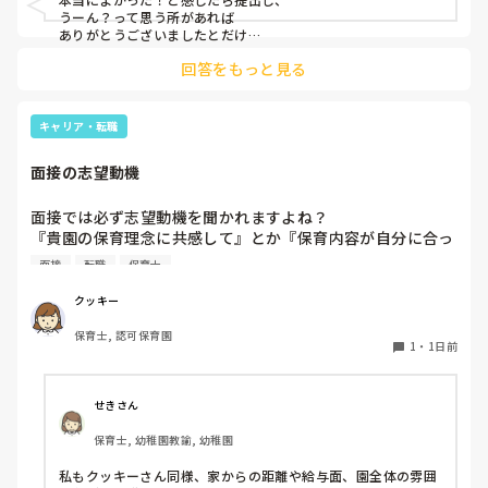
うーん？って思う所があれば

ありがとうございましたとだけ

伝えて個人情報の履歴書は渡さず帰ります🥺！

回答をもっと見る
一応、持参の準備だけはしときます！

キャリア・転職
面接の志望動機
面接では必ず志望動機を聞かれますよね？

『貴園の保育理念に共感して』とか『保育内容が自分に合っ
てると思いました』等々が多いかと思いますが、実際はどう
面接
転職
保育士
なのでしょうか？

私自身、園の雰囲気とか園の規模、保育内容は勘案しますが
クッキー
正直なところ、家から通いやすいか、給与はどうか…という
保育士, 認可保育園
ところに重きを置いています

1
・
1日前
もちろんそんなことは話せませんが

皆さんは、志望動機をどのように答えていますか？また、本
音はどうですか？
せきさん
保育士, 幼稚園教諭, 幼稚園
私もクッキーさん同様、家からの距離や給与面、園全体の雰囲