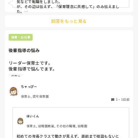
気などで転職をしました。

が、その辺は伝えず、「保育理念に共感して」のみ伝えまし
た。

あとは、自分の長所や得意なことが活かせそうだと感じたと伝
回答をもっと見る
保育・お仕事
後輩指導の悩み
リーダー保育士です。

後輩指導で悩んでます。

初めて年長を持つ後輩がいますが

保育士
初めての割にわからないことを聞きにこなかったり、聞かな
いで様子見てると直前になるまで何もアクションがなかった
ちゃっぴー
り

保育士, 認可保育園
他の職員に聞いてる様子もなくて

1
・
1日前
もう何考えてるんだかさっぱりです。

よほど自分に聞きづらいのか、聞く必要性さえ感じないの
ほいくん
か、もうよくわからないです。

保育士, 幼稚園教諭, その他の職種, 幼稚園
対応にも悩みます。
初めての年長クラスで動きが見えず、直前まで相談もないと