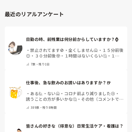
最近のリアルアンケート
日勤の時、前残業は何分前からしていますか？⌚
・
禁止されてます🚫
・
全くしません🙅
・
１５分前後
😊
・
３０分前後🤓
・
１時間はないくらい🤔
・
１時
間以上…😨
・
その他（コメントで教えて下さい）
7
票・
残り1日
仕事後、急な飲みのお誘いはありますか？🍺
・
ある🙋
・
ない🙅
・
コロナ前より減りました😢
・
誘うことの方が多いかな🤔
・
その他（コメントで教
えてください）
389
票・
残り8時間
皆さんの好きな（得意な）日常生活ケア・看護は？