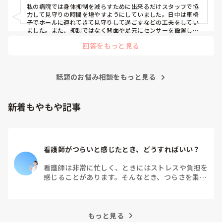
私の病院では身体抑制を減らすために出来るだけスタッフで協
力して見守りの時間を増やすようにしていました。日中は車椅
子でホールに連れてきて見守りして過ごすなどの工夫をしてい
ました。また、抑制ではなく背面や足元にセンサーを設置した
り、転倒虫を付けたりして対応していました。他には抑制が必
回答をもっと見る
要な原因（Baカテーテル、mgカテーテル、点滴など）があれ
ば早めに撤去して解除していました。
話題のお悩み相談をもっと見る
新着もやもや記事
看護師がつらいと感じたとき、どうすればいい？
看護師は非常に忙しく、ときにはストレスや負担を
感じることがあります。そんなとき、つらさを乗り
越えるためにはどうすればよいでしょうか？この記
事では、看護師がつらさを感じたときの対処法や秘
訣を紹介します。
もっと見る