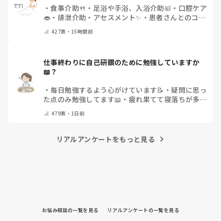
・
食事介助🍴
・
足浴や手浴、入浴介助🛀
・
口腔ケア
👄
・
排泄介助・アセスメント✨
・
患者さんとのコミ
ュニケーション😊
・
特にない
・
その他（コメント
427
票・
15時間前
で教えてください）
仕事終わりに自己研鑽のために勉強していますか
📖？
・
毎日勉強するよう心がけています📝
・
疑問に思っ
た点のみ勉強してます📖
・
疲れ果てて寝落ちが多い
なぁ…😅
・
休日にまとめてやりますっ❕
・
その他
479
票・
1日前
（コメントで教えてください）
リアルアンケートをもっと見る
お悩み相談の一覧を見る
リアルアンケートの一覧を見る