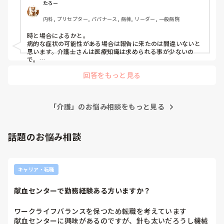
たろー
内科, プリセプター, パパナース, 病棟, リーダー, 一般病院
時と場合によるかと。

病的な症状の可能性がある場合は報告に来たのは間違いないと
思います。介護士さんは医療知識は求められる事が少ないの
で。

まぁ同じような不定愁訴が多い患者さんなら説明して軽く流す
回答をもっと見る
説明してくれたらありがたいとは思いますが…

少なくとも病院なんであれば状態観察→様子観察or医師への報
告の判断は看護師がするべきだと思います
「介護」のお悩み相談をもっと見る
話題のお悩み相談
キャリア・転職
献血センターで勤務経験ある方いますか？
ワークライフバランスを保つため転職を考えています

献血センターに興味があるのですが、針も太いだろうし機械