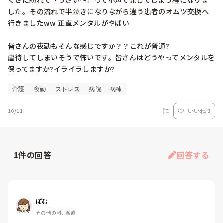
くさに紛れて「うざい〜」って小声で発してしまう程になりま
した。その流れで半泣きになりながら違う患者のオムツ交換へ
行きましたww 正直メンタルがやばい

皆さんの夜勤もそんな感じですか？？これが普通?

虐待してしまいそうで怖いです。皆さんはどうやってメンタルを
保ってますか?イライラしますか?
介護
夜勤
ストレス
病院
病棟
10/11
いいね 3
1
件の回答
回答する
ぽむ
その他の科, 派遣