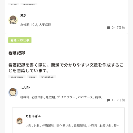
操作あるしイメージが湧きません

転職
正看護師
経験ある方いましたら、特別なスキルが必要かや働きやすさ
など教えていただきたいです！
愛沙
急性期, ICU, 大学病院
0
・
7日前
看護・お仕事
看護記録
看護記録を書く際に、簡潔で分かりやすい文章を作成するこ
とを意識しています。

しかし忙しい日は、必要な情報を漏れなく記録することとの
看護記録
記録
正看護師
バランスが難しいと感じています。

皆さんは看護記録を効率よく作成するために工夫しているこ
しんRN
とはありますか。
精神科, 心療内科, 急性期, プリセプター, パパナース, 病棟, 老
1
・
7日前
健施設, リーダー, 慢性期, 派遣
あちゃぽん
内科, 外科, 呼吸器科, 消化器内科, 循環器科, 小児科, 心療内科, 整形
外科, 産科・婦人科, 耳鼻咽喉科, 皮膚科, 泌尿器科, リハビリ科, 総