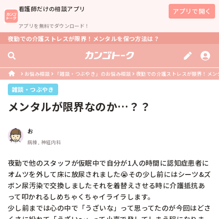
看護師
だけの相談アプリ
アプリで開く
アプリを無料でダウンロード！
夜勤での介護ストレスが限界！メンタルを保つ方法は？
お悩み相談
「雑談・つぶやき」のお悩み相談
夜勤での介護ストレスが限界！メン
雑談・つぶやき
メンタルが限界なのか…？？
お
病棟, 神経内科
夜勤で他のスタッフが仮眠中で自分が1人の時間に認知症患者に
オムツを外して床に放尿されました😭その少し前にはシーツ&ズ
ボン尿汚染で交換しましたそれを着替えさせる時に介護抵抗あ
って叩かれるしめちゃくちゃイライラします。

少し前までは心の中で「うざいな」って思ってたのが今回はどさ