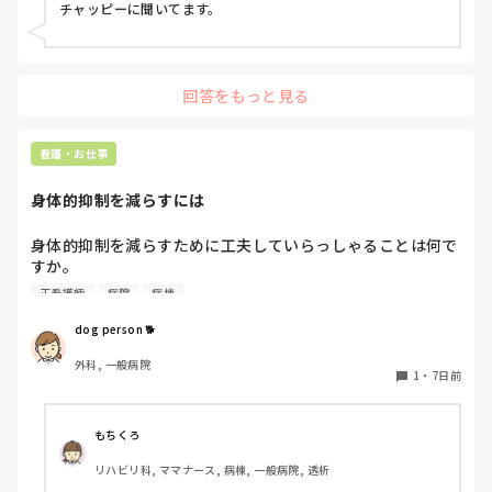
合診療科, 救急科, 超急性期, ICU, CCU, HCU, その他の科, ママナー
チャッピーに聞いてます。
ス, 外来, 神経内科, 脳神経外科, NICU, 消化器外科, 一般病院, 慢性
期, 回復期, 終末期, オペ室, 透析, 検診・健診
回答をもっと見る
看護・お仕事
身体的抑制を減らすには
身体的抑制を減らすために工夫していらっしゃることは何で
すか。

認知症の患者さんが多く入院しておられることも影響し、身
正看護師
病院
病棟
体的抑制をなかなか減らせずにいます。
dog person 🐕
外科, 一般病院
1
・
7日前
もちくろ
リハビリ科, ママナース, 病棟, 一般病院, 透析