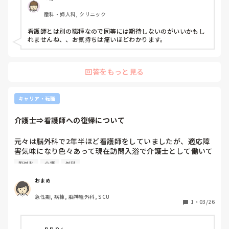
が、それすらもできず、利用者やスタッフ同士でのお喋りに
産科・婦人科, クリニック
夢中で、安全面での見守りや排泄援助などさまざまな場面で
抜けがあり、レクと雑用も含めて看護師が主体で動くことに
看護師とは別の職種なので同等には期待しないのがいいかもし
なるため、肝心な看護業務がおざなりになることもしばし
れませんね、、お気持ちは痛いほどわかります。
ば。

介護度が高めの事業所なので、第三者からは「よく事故が起
回答をもっと見る
きないね」と言われ、本当にその通りだなぁと思いました。

看護師は介護と同等だと思っているのではないかとさえ思っ
キャリア・転職
てしまうし、管理者も問題解決する努力（指導など）は全く
しません。

介護士⇒看護師への復帰について
手を出してしまうとやらなくなるから引いても、結局やらな
元々は脳外科で2年半ほど看護師をしていましたが、適応障
いため、しわ寄せはこちらに来る。

害気味になり色々あって現在訪問入浴で介護士として働いて
います。

介護スタッフも実務者研修止まりの人たちばかりなのです
脳外科
介護
外科
が、失礼な発言をしてしまって申し訳ないけど、こうも動け
仕事自体はとても楽しいのですが、やはり給与面から看護師
ないものですか？一応、他での経験がある人を採用している
おまめ
に復帰した方がいいのか…と悩んでいます。今の職場で看護
のですが…。

急性期, 病棟, 脳神経外科, SCU
師に戻ることもできるみたいです。

1
・
03/26
しかし、看護師時代に陰口等言われたことを思い出してしま
介護スタッフを下に見ているような上から目線な内容に聞こ
い「戻ったところでまた役立たずと言われてしまうのではな
えて、気分を害してしまったらすみません。介護スタッフの
いか？」「足を引っ張ってしまうのではないか？」と不安な