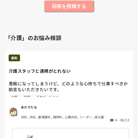
回答を投稿する
「介護」のお悩み相談
愚痴
介護スタッフと連携がとれない
愚痴になってしまうけど、どのような心持ちで仕事すべきか
助言もいただきたいです。

介護
指導
モチベーション
職場の介護スタッフと何を試みても連携がとれず、看護師に
かなり業務負担がかかっています。

あかさたな
そもそも人手不足が根底にありますが、介護スタッフのレベ
内科, 外科, 循環器科, 精神科, 心療内科, リーダー, 消化器外
ルが低すぎる。言われたことが次やれない、ひどいときは頼
4
・
06/23
科
んだこともやれない。仕事を選んでいるように見える。

職場はデイサービスなので、ルーティン業務だと思うのです
こば