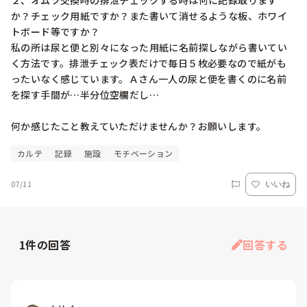
２、オムツ交換時の排泄チェックする時は何に記録取ります
か？チェック用紙ですか？また書いて消せるような板、ホワイ
トボード等ですか？

私の所は尿と便と別々になった用紙に名前探しながら書いてい
く方法です。排泄チェック表だけで毎日５枚必要なので紙がも
ったいなく感じています。Ａさん一人の尿と便を書くのに名前
を探す手間が…半分位空欄だし…

何か感じたこと教えていただけませんか？お願いします。
カルテ
記録
施設
モチベーション
07/11
いいね
1
件の回答
回答する