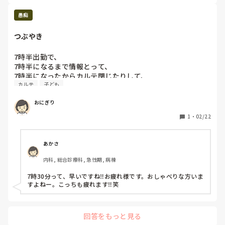
に来月から夜勤自立とか、ほんっっっとうに不安でなりませ
ん。うちの病院の場合、チーム制になっており、A-1・2、
愚痴
B-1・2と分かれています。夜勤の場合、チーム1人ずつ計4
人で夜勤を回します。急性期病院なので患者が毎日変わるが
つぶやき
わるきて、その患者情報も追いつきません。この人はトイレ
どうやって行ってるんだろう？とか安静度どのくらい？とか
7時半出勤で、

本当は3ヶ月も病棟で働いてるのだから知っておくべき情報
7時半になるまで情報とって、

も業務を覚えるのと、怒られないようにやらないとという焦
7時半になったからカルテ閉じたりして、

りから全然患者さんのことが見れません。夜勤だと、仮眠が
カルテ
子ども
さ！これから動き始めよう！！と思ったらさ、

A-1とB-1が先に入るので、必然的に相方がいなくなる状況
「就業7時半からなんで、動いてください」っていってき
で、A側の患者さんは日勤で見たことがないので、相手側の
おにぎり
た。

チームの患者さんのことは知るはずもなく、相手ももちろん
クソ腹立つ。は？？って、あんたの子供じゃないし！！！！

知らないので、相手チームに聞けるはずもないので、本当に
1
・
02/22
時間見てうごいとんじゃい！こっちは！！！！わかっとるわ
不安で不安で仕方がないです。

ー！！！！！！って朝からマジでイライラした！！

自分でも何が言いたいのかわからないくらいには不安です。
ごめんなさい。

あかさ
しかも私が入りで、

でも、気持ちの持ちようなどあれば教えてください。
内科, 総合診療科, 急性期, 病棟
あんたが7時半やそれ以外の時間で出勤してる時、

いつまで経ってもほかの人と喋ったりして就業時間から動い
7時30分って、早いですね‼︎お疲れ様です。おしゃべりな方いま
てないじゃろーが！ふざけんな！

すよねー。こっちも疲れます‼︎笑
回答をもっと見る