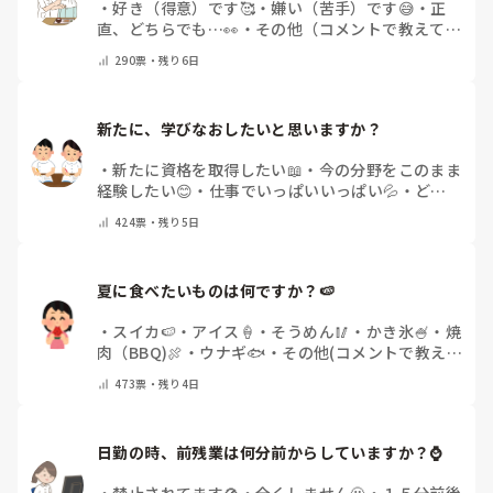
・
好き（得意）です🥰
・
嫌い（苦手）です😅
・
正
直、どちらでも…👀
・
その他（コメントで教えてく
ださい）
290
票・
残り6日
新たに、学びなおしたいと思いますか？
・
新たに資格を取得したい📖
・
今の分野をこのまま
経験したい😊
・
仕事でいっぱいいっぱい💦
・
どん
な自分になりたいか探し中🧐
・
その他（コメントで
424
票・
残り5日
教えてください）
夏に食べたいものは何ですか？🍉
・
スイカ🍉
・
アイス🍦
・
そうめん🥢
・
かき氷🍧
・
焼
肉（BBQ)🍖
・
ウナギ🐟
・
その他(コメントで教え
てください)
473
票・
残り4日
日勤の時、前残業は何分前からしていますか？⌚
・
禁止されてます🚫
・
全くしません🙅
・
１５分前後