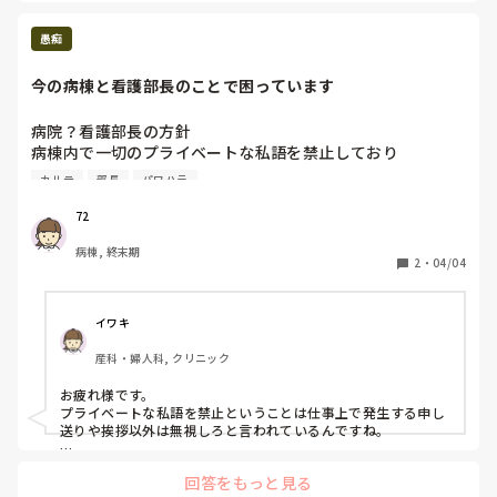
愚痴
今の病棟と看護部長のことで困っています
病院？看護部長の方針

病棟内で一切のプライベートな私語を禁止しており

目についたら主任たちが看護部長へチクリをいれます

カルテ
部長
パワハラ
イエローカードからレッドカードになると看護部長室へ呼び
出し

72
ほんの些細な会話ですら許されない

病棟, 終末期
利害関係ということばをたまに聞きます

2
・
04/04
看護部長には理想の病棟づくりがあるようです

学生から育て上げた看護ばかりで人員を揃えているので

ここの病棟の看護は一般の仕事場を知らずこの光景が当たり
イワキ
前と認識しています

産科・婦人科, クリニック
夜勤明けで主任たちに捕まりました

主任たちから詰所で2対1で注意？説教を受けました

お疲れ様です。

新人さんと仲良くなりたくてカルテ書き中に食べ物の話をサ
プライベートな私語を禁止ということは仕事上で発生する申し
ラッとしただけです

送りや挨拶以外は無視しろと言われているんですね。

調子こいてきたと主任たちから言われました

レッドカードになって看護部長室へ呼び出されたらその後はど
反論したら看護部長へ言うしかない、しばらく様子見ると

回答をもっと見る
うなるのでしょうか‥？

普通じゃないです
