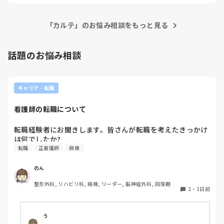
学生から成り上がった人たちは同期が多いのか仲良しこよし

他の診療科の人もみなさん真面目にそんなことをしてるんです
この病棟には異動で入る職員がいないそうです

か？

わたしは他病棟から異動してきたのですが

「カルテ」のお悩み相談をもっと見る
それとも特定の人だけ目をつけられて監視されているのでしょ
これでは職員間で会話がなく連携も取りづらく孤立します

うか‥？

私なら他の部署の雰囲気が良さそうなら異動願いを出すと思い
この病棟の雰囲気とパワハラをしているのに自覚がない看護
ます。同じ病院内でも部署により雰囲気が違うことは多々あり
話題のお悩み相談
部長に困っています

ますので同期にも話を聞いてみてください。

看護部長や主任に取り入るのに忖度が横行、チクリもです

私も主任経験がありますがまず部下に対して「調子こいてき
ストレス発散、どうしたらいいのか？

た」なんて言葉を投げかけたことがないです。ちょっとおかし
みなさんの意見が聞きたく投稿しました

い方ですね‥
キャリア・転職
お返事ください

お願いします
看護師の転職について
転職経験者にお聞きします。皆さんが転職を考えたきっかけ
は何でしたか?
転職
正看護師
病棟
のん
整形外科, リハビリ科, 病棟, リーダー, 脳神経外科, 回復期
2
・
1日前
う