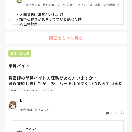
消化器内科, 整形外科, プリセプター, ママナース, 病棟, 訪問看護, 
リーダー, 消化器外科, 一般病院
・人間関係に嫌気がさした時

・給料と働きが見合ってないと感じた時

・人生の節目

回答をもっと見る
看護・お仕事
単発バイト
看護師の単発バイトの経験がある方いますか？

最近登録しましたが、少しハードルが高くいつもみているだ
けです。

単発
アルバイト
パート
1度行ってもういいかなと言っている知り合いもいて、どの
ような雰囲気なのか知りたいです。
k
美容外科, クリニック
1
・
1日前
だいふく