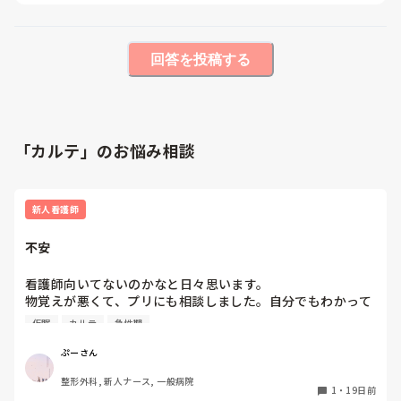
回答を投稿する
「カルテ」のお悩み相談
新人看護師
不安
看護師向いてないのかなと日々思います。

物覚えが悪くて、プリにも相談しました。自分でもわかって
はいましたが、数をこなすしかないと。ですが、毎回怒られ
仮眠
カルテ
急性期
るのが怖くて一歩踏み出せず、経験から逃げてしまいます。
怒られても次に繋げればいいとか、新人だから怒られるのが
ぷーさん
当たり前（？）とかわかってはいます。本当に。こんなに日
整形外科, 新人ナース, 一般病院
勤を3ヶ月頑張ってきて、だけどまだできることも少ないの
1
・
19日前