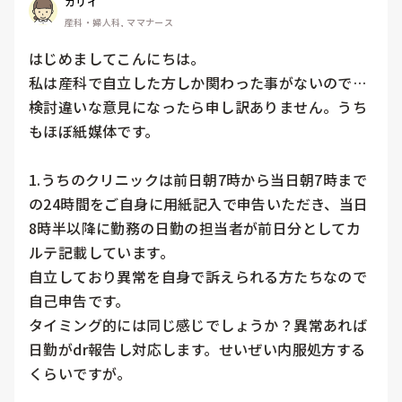
カリイ
産科・婦人科, ママナース
はじめましてこんにちは。

私は産科で自立した方しか関わった事がないので…
検討違いな意見になったら申し訳ありません。うち
もほぼ紙媒体です。

1.うちのクリニックは前日朝7時から当日朝7時まで
の24時間をご自身に用紙記入で申告いただき、当日
8時半以降に勤務の日勤の担当者が前日分としてカ
ルテ記載しています。

自立しており異常を自身で訴えられる方たちなので
自己申告です。

タイミング的には同じ感じでしょうか？異常あれば
日勤がdr報告し対応します。せいぜい内服処方する
くらいですが。
