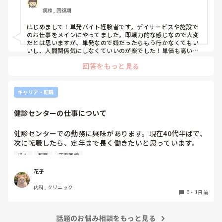
病棟, 回復期
はじめまして！単発バイト経験者です。デイサービスや施設で
のお仕事をメインにやってました。即戦力的な感じなので大変
だとは思いますが、単発なので嫌だったらもう行かなくてもい
いし、人間関係気にしなくていいのが楽でした！単価も高いで
すし私には合ってたかなと思います。ただ、自分の行きたい日
回答をもっと見る
にちに空きがあるか分からないのでそこは難点ですかね。
キャリア・転職
健診センターの仕事について
健診センターでの勤務に興味があります。現在40代半ばで、
次に転職したら、定年まで長く働きたいと思っています。

健診センターは比較的人気があるので、あまり空きがないと
求人
転職
正看護師
聞きます。

実際、健診センターでの仕事内容は、楽なのでしょうか？ま
花子
た、大変なことは何ですか？
内科, クリニック
0
・
1日前
話題のお悩み相談をもっと見る