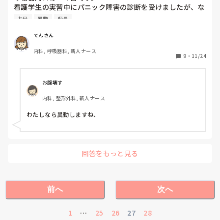
看護学生の実習中にパニック障害の診断を受けましたが、な
んとかカウンセリングや内服でコントロールしてきました。
お局
異動
師長
(職場にも経緯や内服について報告しています)

症状も半年ほど出ることなく過ぎ、治ったかな？と思った矢
てんさん
先に、神経質なお局副師長さんからの指導の時に発作が出て
内科, 呼吸器科, 新人ナース
しまい、屯用の内服ではコントロール出来ないくらいになっ
9
・
11/24
てしまいました…。

正直、風通しのいい職場ではないのでその副師長さんは変わ
らないと思うのですが、この場合は私が異動や退職するのが
お腹壊す
解決策ですかね…😢？

内科, 整形外科, 新人ナース
呼吸器内科自体はやりたくて進んだところなので続けたいの
ですが、環境要因で発作がまた起きたらどうしよう。と次の
わたしなら異動しますね、
勤務が不安で眠れません…。
回答をもっと見る
前へ
次へ
1
…
25
26
27
28