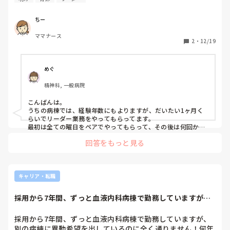
ちー
ママナース
2
・
12/19
めぐ
精神科, 一般病院
こんばんは。

うちの病棟では、経験年数にもよりますが、だいたい1ヶ月く
らいでリーダー業務をやってもらってます。

最初は全ての曜日をペアでやってもらって、その後は何回かは
サブ的な人をつけてます。プレッシャーになりすぎないように
回答をもっと見る
回診や指示受けの少ない曜日にしたりとかはしてます。
キャリア・転職
採用から7年間、ずっと血液内科病棟で勤務していますが、
別の病棟に異動希...
採用から7年間、ずっと血液内科病棟で勤務していますが、
別の病棟に異動希望を出しているのに全く通りません！何年