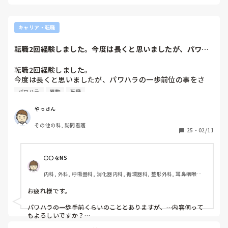
キャリア・転職
転職2回経験しました。今度は長くと思いましたが、パワハ
ラの一歩前位の事...
転職2回経験しました。

今度は長くと思いましたが、パワハラの一歩前位の事をさ
れ、もう出来ないと思いました。

パワハラ
異動
転職
まだ採用されて4ヶ月少々ですが、辞めた方がよいか異動を
お願いした方がいいか悩んでます。
やっさん
その他の科, 訪問看護
25
・
02/11
〇〇なNS
内科, 外科, 呼吸器科, 消化器内科, 循環器科, 整形外科, 耳鼻咽喉科, 
皮膚科, その他の科, 外来, 神経内科
お疲れ様です。

パワハラの一歩手前くらいのこととありますが、…内容伺って
もよろしいですか？

お話しにくい内容だったらざっくりでも…。
