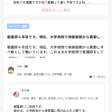
初めての異動ですかね？異動って凄く不安ですよね。

病院によって違うかもしれませんが、平均3〜4年位で移動が多
回答をもっと見る
いでしょうかね。自分の所は、平均は3年位、短いと半年とか
（笑）長いと8年位居る人もいますね。

人事担当次第っていうのもありますが、基本は決まったら覆ら
ないですからね、辛いですよね。
キャリア・転職
看護師４年目です。現在、大学病院で病棟勤務から異動しオ
ペ看として働いて...
看護師４年目です。現在、大学病院で病棟勤務から異動しオ
ペ看として働いています。このまま大学病院で看護師をして
いくことに悩み、転職を希望しています。病院以外で働かれ
器械出し
大学病院
異動
てる看護師さんに実際にどんなことをしているのか、病院以
外で働いたことのメリットやデメリット等教えて下さい。
ハル（仮）
外科, 急性期, 超急性期, ICU, 大学病院, オペ室
4
・
02/02
ひうみ
小児科, 産科・婦人科, 救急科, HCU, その他の科, NICU, GCU, 保育
園・学校
看護師○○年目です。

自分は、小児救急から保育園に飛び込んだ人間です。
