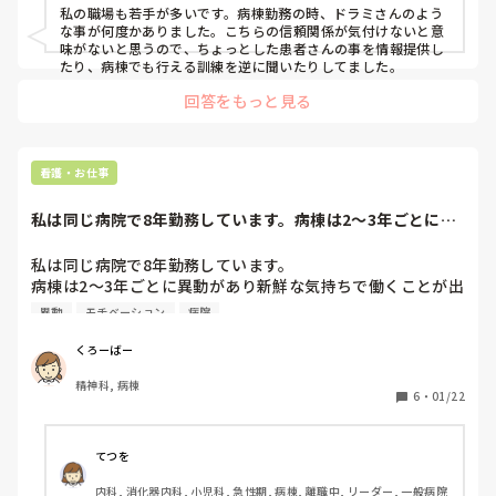
私の職場も若手が多いです。病棟勤務の時、ドラミさんのよう
な事が何度かありました。こちらの信頼関係が気付けないと意
味がないと思うので、ちょっとした患者さんの事を情報提供し
たり、病棟でも行える訓練を逆に聞いたりしてました。
回答をもっと見る
看護・お仕事
私は同じ病院で8年勤務しています。病棟は2〜3年ごとに異
動があり新鮮な...
私は同じ病院で8年勤務しています。

病棟は2〜3年ごとに異動があり新鮮な気持ちで働くことが出
来ますが、時折毎日同じようなことを繰り返しているような
異動
モチベーション
病院
気になり辞めたくなります。

皆さんは、このような気持ちになったことはありますか？ま
くろーばー
た、モチベーションが下がった時にどのような方法で持ち直
精神科, 病棟
していますか？

6
・
01/22
ご回答、よろしくお願い致します！
てつを
内科, 消化器内科, 小児科, 急性期, 病棟, 離職中, リーダー, 一般病院