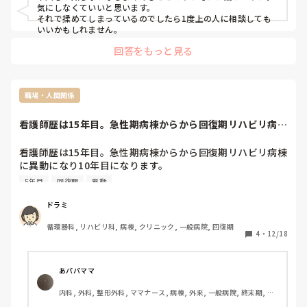
気にしなくていいと思います。

それで揉めてしまっているのでしたら1度上の人に相談しても
いいかもしれません。
回答をもっと見る
職場・人間関係
看護師歴は15年目。急性期病棟からから回復期リハビリ病棟
に異動になり1...
看護師歴は15年目。急性期病棟からから回復期リハビリ病棟
に異動になり10年目になります。

セラピストは若手が多くて、連携が取れない時はついつい看
5年目
回復期
異動
護師の立場であるのにセラピストに指導みたいな態度を取っ
てしまいます。同じような看護師の方はどのようにされてま
ドラミ
すか？
循環器科, リハビリ科, 病棟, クリニック, 一般病院, 回復期
4
・
12/18
あパパママ
内科, 外科, 整形外科, ママナース, 病棟, 外来, 一般病院, 終末期, 保
育園・学校