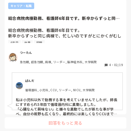
訪問看護に転職し、精神科訪問看護をする場合は精神科に勤務
キャリア・転職
していたという在職証明が必要です。また、精神科訪問看護を
行なっているステーションでないと精神科の利用者を取ること
総合病院病棟勤務、看護師6年目です。新卒からずっと同じ
ができませんので、面接時にご確認ください。

病棟で、忙しいの...
詳しくは精神科訪問看護療養費算定で検索してみてください。
総合病院病棟勤務、看護師6年目です。

新卒からずっと同じ病棟で、忙しいのですがとにかくがむし
ゃらに頑張ってきました。

6年目
後輩
同期
ですが新卒からずっと同じ病棟にいることに徐々に疑問を持
つーたん
ち始めてきました。きっかけは友人や同期、後輩たちが異動
急性期, 超急性期, 病棟, リーダー, 脳神経外科, 大学病院
したり看護師をやめたり、海外へ行ったりしているからだと
4
・
02/19
思います。わたしだけ何も変わってないことに焦っているの
かもしれません💦

なら異動しよう！思うのですが、忙しいけどやりがいもある
ぱんだ
病棟で、強く不満があるわけでもないのです。でもなんだか
循環器科, 小児科, CCU, リーダー, NICU, 大学病院
もやもや...☁️

加えて、もうすぐ結婚することが決まっており、今の土地を
私は小児科以外で勤務する事を考えていませんでしたが、師長
離れる必要もないのです。来年度には結婚式を控えており、
にすすめられ5年目で循環器内科に異動しました。

忙しくなるかもしれません💦

「心臓なんて興味ない」と嫌々な異動でしたが新たな事が学
わたしは異動したりするべきなのか、とりあえず留まるべき
べ、自分の視野も広くなり、最終的には楽しくなりCCUまでや
りました（笑）

なのでしょうか。

回答をもっと見る
私は異動して良かったと思っているのでみんなにも異動をすす
同じように悩んでいる方や、同じ経験がある方、先輩方アド
めています( ´  ` )

バイス頂けませんか？？
