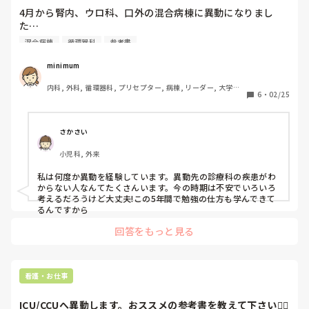
4月から腎内、ウロ科、口外の混合病棟に異動になりまし
た…

就職してからずっと（5年)循内、心外の病棟にいたので異動
混合病棟
循環器科
参考書
する病棟の疾患などほとんどわかっていません😥

少し勉強をしようと思うのですがどんな疾患・治療について
minimum
勉強しておくと良いでしょうか？？

内科, 外科, 循環器科, プリセプター, 病棟, リーダー, 大学病
また、オススメの参考書などはありますか？
6
・
02/25
院
さかさい
小児科, 外来
私は何度か異動を経験しています。異動先の診療科の疾患がわ
からない人なんてたくさんいます。今の時期は不安でいろいろ
考えるだろうけど大丈夫!この5年間で勉強の仕方も学んできて
るんですから
回答をもっと見る
看護・お仕事
ICU/CCUへ異動します。おススメの参考書を教えて下さい🙇‍♀️