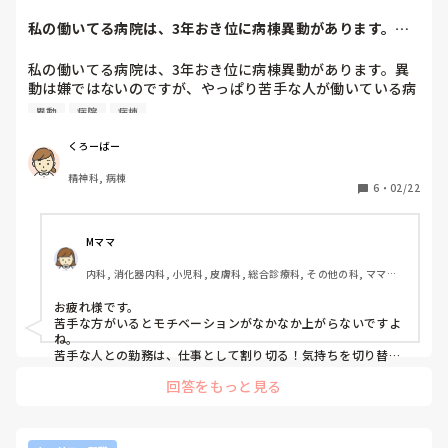
私の働いてる病院は、3年おき位に病棟異動があります。異
動は嫌ではないの...
私の働いてる病院は、3年おき位に病棟異動があります。異
動は嫌ではないのですが、やっぱり苦手な人が働いている病
棟に異動が決まると働く気が落ちますね…。

異動
病院
病棟
皆さんは、苦手な方と働くとき どんな風に対応されます
か？

くろーばー
アドバイスお願い致します‼︎
精神科, 病棟
6
・
02/22
Mママ
内科, 消化器内科, 小児科, 皮膚科, 総合診療科, その他の科, ママナ
ース, クリニック, 離職中, 保健師, 外来, NICU, GCU, 検診・健診
お疲れ様です。

苦手な方がいるとモチベーションがなかなか上がらないですよ
ね。

苦手な人との勤務は、仕事として割り切る！気持ちを切り替え
ることを意識して仕事に臨むようにしています。
回答をもっと見る