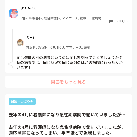
育児休暇終了が、11/30です。12/1からの復帰となるのです
が、復帰と同時に同じ機構の別の病院への異動は可能なので
タナカ(25)
しょうか。

内科, 呼吸器科, 総合診療科, ママナース, 病棟, 一般病院, 慢
1
・
03/07
性期
副看護部長さんへ問い合わせたところ、それができるかわか
らない、そのパターンは聞かないと言われて、不安に思って
います。(確認はしてみるとのことですが)
ちゃむ
救急科, 急性期, ICU, HCU, ママナース, 病棟
同じ機構の別の病院というのは同じ系列ってことでしょうか？

私の病院では、同じ状況で同じ系列のほかの病院に行った人が
います！
回答をもっと見る
雑談・つぶやき
去年の4月に看護師になり急性期病院で働いていましたが、
適応障害になって...
去年の4月に看護師になり急性期病院で働いていましたが、
適応障害になってしまい、半年ほどで退職しました。
