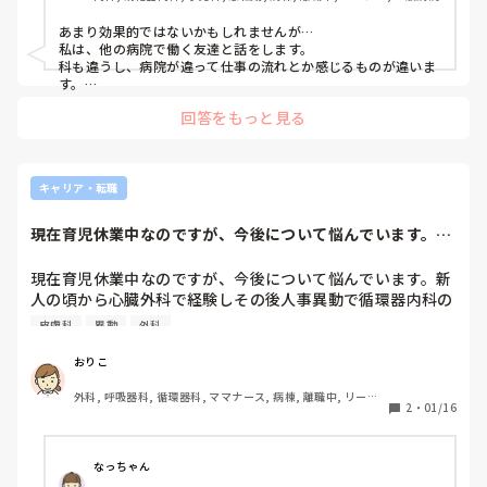
あまり効果的ではないかもしれませんが…

私は、他の病院で働く友達と話をします。

科も違うし、病院が違って仕事の流れとか感じるものが違いま
す。

もちろん、そっちの方がいいなーと思い病院探ししてみたりも
回答をもっと見る
あります（笑）

逆に友達の愚痴を聞くと、自分ありがたい環境にいるんだなと
か、みんな同じこと思うんだなとか思い、もうちょっと頑張ろ
って思えることもあります。

キャリア・転職
同僚の方が愚痴もわかりあってストレス発散とかにはなります
が、私は他の話を聞くのも気分転換になってます。
現在育児休業中なのですが、今後について悩んでいます。新
人の頃から心臓外...
現在育児休業中なのですが、今後について悩んでいます。新
人の頃から心臓外科で経験しその後人事異動で循環器内科の
病棟で経験しました。

皮膚科
異動
外科
正直働いている病院に物足りなさを感じることがあります。
そしてもともと美容皮膚科に行きたいという希望もあるので
おりこ
すが、子持ちでの転職に不安があります。

外科, 呼吸器科, 循環器科, ママナース, 病棟, 離職中, リーダ
経験した方いらっしゃいましたら経験談をお聞きしたいで
2
・
01/16
ー
す。宜しくお願い致します。
なっちゃん