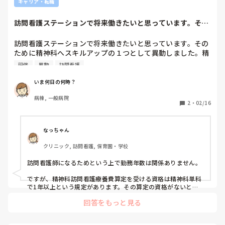
キャリア・転職
訪問看護ステーションで将来働きたいと思っています。その
ために精神科へス...
訪問看護ステーションで将来働きたいと思っています。その
ために精神科へスキルアップの１つとして異動しました。精
神科経験のない方は研修を受けて訪問にいっていると聞きま
研修
異動
訪問看護
す。訪問看護師になる上で精神科病棟へは何年勤続したら良
いのでしょうか。

いま何日の何時？
のでしょうか。
病棟, 一般病院
2
・
02/16
なっちゃん
クリニック, 訪問看護, 保育園・学校
訪問看護師になるためという上で勤務年数は関係ありません。

ですが、精神科訪問看護療養費算定を受ける資格は精神科単科
で1年以上という規定があります。その算定の資格がないと精
神科から訪問看護指示書が出ている利用者へ訪問しても保険請
回答をもっと見る
求が出来ません。精神疾患がありながらもメインが内科疾患で
あり訪問看護指示書での訪問になる場合は精神科訪問看護療養
費算定の資格になくても訪問は可能です。
