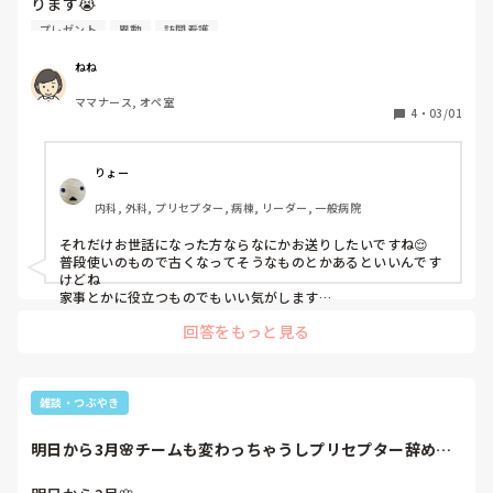
ります😭

子どもの話も仕事の話も出来る数少ない人で、あたしが異動
プレゼント
異動
訪問看護
してきてからすごくお世話になりました！

なので、少しでも何かプレゼント？をしたいな。と思ってる
ねね
んですがどんな物が喜ばれますか？

ママナース, オペ室
年齢は30代後半で３人子持ちの主婦さんです。異動先は訪問
4
・
03/01
看護です。

なにか、これあったら便利‼️みたいなものありますか？？
りょー
内科, 外科, プリセプター, 病棟, リーダー, 一般病院
それだけお世話になった方ならなにかお送りしたいですね😌

普段使いのもので古くなってそうなものとかあるといいんです
けどね

家事とかに役立つものでもいい気がします

予算とかあるんですか？
回答をもっと見る
雑談・つぶやき
明日から3月🌸チームも変わっちゃうしプリセプター辞めち
ゃうし退院支援の...