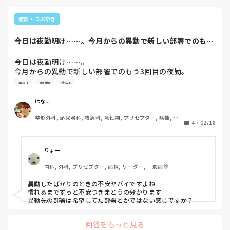
長文で分かりにくく、すみません💦
しかし！！私も去年結婚式をあげたのですが、ほんとに準備が
大変なのと、新生活に慣れるのに多少の時間は必要です！

雑談・つぶやき
異動はいつでもできるので、今は旦那さんとの一生に一度の思
今日は夜勤明け……。今月からの異動で新しい部署でのもう
い出に全力を注ぐ事をオススメします( •̀ᴗ•́ )
3回目の夜勤。何...
今日は夜勤明け……。

今月からの異動で新しい部署でのもう3回目の夜勤。

何かしでかしてないかやり残したことはないか心配で仕事の
明け
異動
夜勤
ことばっかり考えてしまう……。

慣れてないからやだなー…。元の部署に帰りたいよー。
はなこ
整形外科, 泌尿器科, 救急科, 急性期, プリセプター, 病棟, リ
4
・
02/18
ーダー, 消化器外科, 一般病院
りょー
内科, 外科, プリセプター, 病棟, リーダー, 一般病院
異動したばかりのときの不安ヤバイですよね……

慣れるまでずっと不安つきまとうの分かります

異動先の部署は希望してた部署とかではない感じですか？
回答をもっと見る