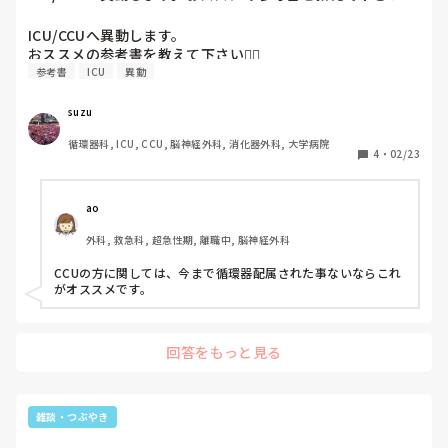
ICU/CCUへ異動します。

おススメの参考書を教えて下さい🙇‍♀️
参考書
ICU
異動
suzu
循環器科, ICU, CCU, 脳神経外科, 消化器外科, 大学病院
4
・
02/23
ao
外科, 救急科, 超急性期, 離職中, 脳神経外科
CCUの方に関しては、今まで循環器配属された事ないならこれ
がオススメです。
回答をもっと見る
雑談・つぶやき