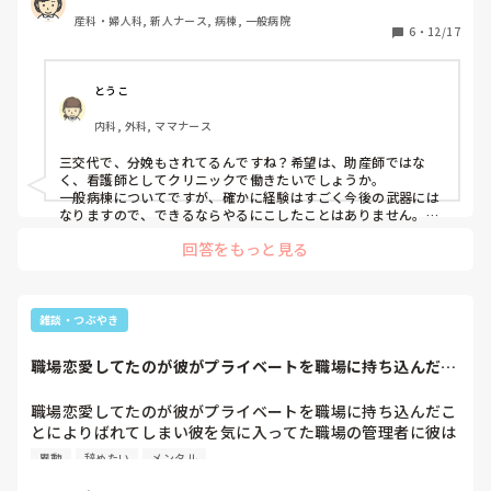
また、ゆくゆくはクリニックなどゆったりしたところで自分
産科・婦人科, 新人ナース, 病棟, 一般病院
らしく働きたいと思っています。そうしたら、一般病棟の経
6
・
12/17
験も必要でしょうか？どのタイミングで異動や転職を考えた
ら良いのでしょうか？
とうこ
内科, 外科, ママナース
三交代で、分娩もされてるんですね？希望は、助産師ではな
く、看護師としてクリニックで働きたいでしょうか。

一般病棟についてですが、確かに経験はすごく今後の武器には
なりますので、できるならやるにこしたことはありません。私
は産科の勤務の経験はありませんが、ハイリスク妊娠での入院
回答をもっと見る
や出産を３回経験し、その時お話したかぎりでは、確かにナー
スさん達は、一般を知らない劣等感はなんとなく抱いていまし
た。ただ、自分の経験から話すと胎児やベイビィちゃんの観察
がいらなくなるだけで、妊婦さんや経産婦さんの観察は一般と
同じです。ただ、男性が一般にはいますし、お年寄りや寝たき
雑談・つぶやき
りなど看護がスムーズにいかない人もいます。けれど、クリニ
ックとなると、ある程度ADLも自立されているでしょうし、基
職場恋愛してたのが彼がプライベートを職場に持ち込んだこ
本的な看護技術があればこなせると思いますよ！

とによりばれてし...
ただ、私の経験から言うと、できるだけ若いうちにたくさん経
験はされた方が良いです。結婚、出産となるとなかなか経験が
職場恋愛してたのが彼がプライベートを職場に持ち込んだこ
つめません。よかったら参考に^_^
とによりばれてしまい彼を気に入ってた職場の管理者に彼は
そんなに言われず私が散々言われ、当たられ、辞めたいと言
異動
辞めたい
メンタル
ったけど異動になり、散々言われた理由も理解出来ないし、