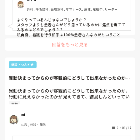
ます。ちなみに今はあまり話せる人もいません、、。どうす
外科, 呼吸器科, 循環器科, ママナース, 病棟, 離職中, リーダー
ればいいかアドバイスを頂ければとおもいます。
よくやっているんじゃないでしょうか？

スタッフよりも患者さんがどう思っているのかに焦点を当てて
みるのはどうでしょう？？

私自身、看護を行う相手は100%患者さんなのだということを
とても大事にしていますので、今の状況で患者さんにも影響が
回答をもっと見る
あるのであれば更に努力が必要なのかも分かりません。

そしてスタッフ全員があなたのことを使えないとは思ってない
と思います。

自分のことを理解しているみたいなので、いつか必ず自信が付
いてくると思いますよ！！頑張っていると思います！応援して
雑談・つぶやき
いますね！
異動決まってからのが客観的にどうして出来なかったのか、
行動に見えなかっ...
異動決まってからのが客観的にどうして出来なかったのか、
行動に見えなかったのかが見えてきて、結局しんどいってい
う無意識が行動に結びつかなかったんだと思いました。

異動
後悔先に立たずですが、気持ちの整理もついたし、同じこと
は繰り返さないように患者さんに向き合っていきたいな…
mi
内科, 検診・健診
2
・
01/17