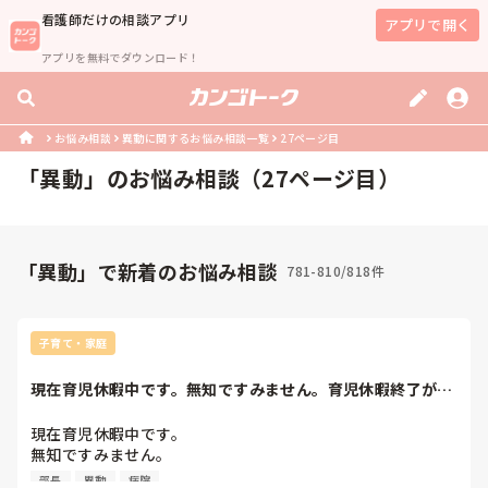
看護師
だけの相談アプリ
アプリで開く
アプリを無料でダウンロード！
お悩み相談
異動に関するお悩み相談一覧
27ページ目
「
異動
」のお悩み相談（
27
ページ目）
「異動」で新着のお悩み相談
781-810/818件
子育て・家庭
現在育児休暇中です。無知ですみません。育児休暇終了が、
11/30です。...
現在育児休暇中です。

無知ですみません。

部長
異動
病院