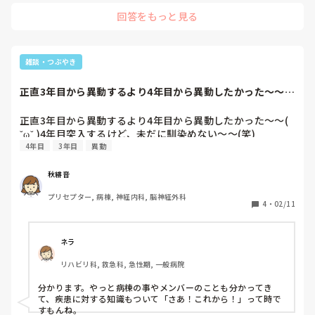
回答をもっと見る
雑談・つぶやき
正直3年目から異動するより4年目から異動したかった〜〜( 
˘ω˘ )4...
正直3年目から異動するより4年目から異動したかった〜〜( 
˘ω˘ )4年目突入するけど、未だに馴染めない〜〜(笑)
4年目
3年目
異動
秋緋音
プリセプター, 病棟, 神経内科, 脳神経外科
4
・
02/11
ネラ
リハビリ科, 救急科, 急性期, 一般病院
分かります。やっと病棟の事やメンバーのことも分かってき
て、疾患に対する知識もついて「さあ！これから！」って時で
すもんね。
