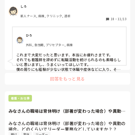
しかしそこでもパワハラ、いじめのような扱いをされ、異動
願いも叶わず体調を崩し退職を余儀なくされてしまいまし
しろ
た。

新人ナース, 病棟, クリニック, 透析
看護師は諦めたくなく現在転職活動しています。

18
・
11/13
しかし既卒、しかも殆ど技術は基礎で止まっているため断ら
れることもあり、この先受け入れられるかとても不安です。

同じようなかたで再就職できた方、またはこんな私に何か頑
ひろ
張って行く上でのアドバイスをいただけたらと思います。
外科, 急性期, プリセプター, 病棟
これまで大変だったと思います、本当にお疲れさまです。

それでも看護師を諦めずに転職活動を続けられるのも素晴らし
いと思いますし、うまくいってほしいです。

僕の周りにも経験が少ない状態で休職や産休などに入り、そこ
から転職した人もいるので、合う場所はどこか見つかるかと思
回答をもっと見る
います！

アドバイスがあるとすれば、人手不足になっている病院は、入
ってみると待遇や環境が非常に悪い、という可能性もあるので
気をつけてほしい、ということです。

看護・お仕事
今の経験や技術を考えると次の職場はできるだけ環境がよい場
所を選べた方がいいと思うので、そこだけは気をつけてほしい
みなさんの職場は育休明け（部署が変わった場合）や異動の
な、と思いました。
場合、どのくらい...
みなさんの職場は育休明け（部署が変わった場合）や異動の
場合、どのくらいでリーダー業務などしていますか？？
明け
育休
リーダー