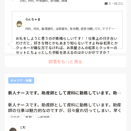
内科, 外科, 呼吸器科, 急性期, 病棟
5
・
01/11
らんちゃま
内科, 外科, 循環器科, 泌尿器科, 急性期, 超急性期, ICU, ママナース, 
病棟, 慢性期, 回復期, 終末期
お礼をしようと思うのが素晴らしいです！！仕事上の付き合い
だけだと、好きな物とかもあまり知らないですよね😭紅茶とか
クッキーが嫌な方でなければ、お茶屋さんの紅茶とクッキーの
セットとちょっとした手紙を添えるのはかいかがですか？
回答をもっと見る
キャリア・転職
新人ナースです。助産師として産科に勤務しています。助産
師の仕事は魅力的...
新人ナースです。助産師として産科に勤務しています。助産
師の仕事は魅力的なのですが、日々疲れ切ってしまい、早く
逃げてしまいたいという気持ちでいっぱいです。三交代勤務
三交代
異動
一般病棟
で生活リズムがつかず、辛いのもあります。朝は食べれず、
夜は眠れずです、、

こむ