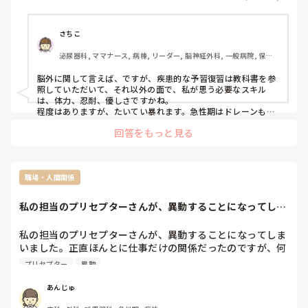
さちこ
泌尿器科, ママナース, 病棟, リーダー, 脳神経外科, 一般病院, 保育
園・学校
脳外に関して言えば、ですが、疾患的な予習復習は教科書を参
照していただいて、それ以外の面で、私が思う必要なスキル
は、体力、忍耐、優しさですかね。

程度はありますが、たいてい暴れます。急性期はドレーンもCV
も挿管もフル装備ですが、全力で抜きにかかってくるので、こ
回答をもっと見る
ちらも全力で抑え込まなければなりません。暴言暴力は日常茶
飯事、おおむね失禁、抑制もします。というか、うちは恥ずか
しながら、おおむね抑制です。失認、失行のためにご飯は介助
で、放っておくと異食するので、目が離せません。

ただし、これらは認知症と違って、脳外科的な高次脳障害なの
職場・人間関係
で、リハビリで改善する部分もあるので、広い心で見守りたい
ところです。

私の担当のプリセプターさんが、異動することになってしま
片麻痺でも失語でも、起こして車椅子乗せて、少しずつでもリ
いました。正直ほ...
ハビリ進めば良くなります。

これがあるから、脳外はやめられません。
私の担当のプリセプターさんが、異動することになってしま
いました。正直ほんとに仕事だけの関係だったのですが、何
かお礼はしないといけないなと思っています。どのような物
プリセプター
異動
がいいと思いますか？何も思いつかずに困っています。
あんじゅ