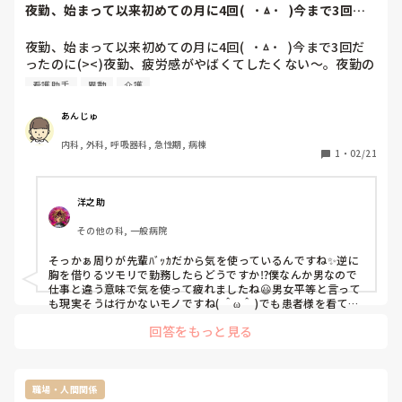
夜勤、始まって以来初めての月に4回(   ˙ㅿ˙   )今まで3回だ
っ...
夜勤、始まって以来初めての月に4回(   ˙ㅿ˙   )今まで3回だ
ったのに(><)夜勤、疲労感がやばくてしたくない～。夜勤の
せいか、最近腰痛がピーク(--;)歩き方がおかしいと言われる
看護助手
異動
介護
くらい(--;)師長さんに言っても、師長さん変わるから次の師
長さんまで我慢😖せめて、介護量が少なかったらいいのにな
あんじゅ
～。危険度が高くて看護師3人夜勤になるくらい。前まで助
内科, 外科, 呼吸器科, 急性期, 病棟
手さん一人と看護師2人があったけど助手さんの夜勤はなく
1
・
02/21
なった。夜勤をする助手さんは全員病棟異動。もっと、夜勤
が楽なら4回でも5回でもするのに。
洋之助
その他の科, 一般病院
そっかぁ周りが先輩ﾊﾞｯｶだから気を使っているんですね✨逆に
胸を借りるツモリで勤務したらどうですか⁉️僕なんか男なので
仕事と違う意味で気を使って疲れましたね😃男女平等と言って
も現実そうは行かないモノですね( ＾ω＾ )でも患者様を看てれ
ば大丈夫でしたよ☺️慣れるまでは頑張って行きましょうね☺️
回答をもっと見る
職場・人間関係