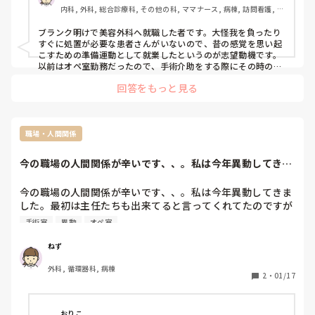
内科, 外科, 総合診療科, その他の科, ママナース, 病棟, 訪問看護, 保
健師, 神経内科, 消化器外科, 一般病院, 慢性期, 検診・健診, 派遣
ブランク明けで美容外科へ就職した者です。大怪我を負ったり
すぐに処置が必要な患者さんがいないので、昔の感覚を思い起
こすための準備運動として就業したというのが志望動機です。
以前はオペ室勤務だったので、手術介助をする際にその時の知
識や経験が役立っています。とはいえ、まだまだ慣れないこと
回答をもっと見る
もあります。たとえば患者さんへの対応です。見た目に対し自
信を失っている患者さんからいかに短時間で信頼され、患者さ
んの本音を聞き出すかは難しいスキルの一つです。また、それ
に伴い患者さんへの言葉づかいも気にしています。医療行為と
いうよりは接客に近い感じがします。

職場・人間関係
それでも、みるみるきれいになって、笑顔になっていく患者さ
今の職場の人間関係が辛いです、、。私は今年異動してきま
んを見ているのは嬉しいものです。なにより、夜勤がなくて高
した。最初は主任...
時給なのはかなり魅力的です！おまけに、社員向けに化粧品が
割引販売されているのもうれしいです。

今の職場の人間関係が辛いです、、。私は今年異動してきま
美容外科は、病院やクリニックとは違って、ある意味変わった
した。最初は主任たちも出来てると言ってくれてたのですが
職場だと思います。今までとは違った職場で働きたい、私も美
段々と怒られることが増えてきて、今更そんなこと聞くの？
手術室
異動
オペ室
人になりたい！（笑）などといった希望がある方には向いてい
と言われることも出てきました。私は新しいことを吸収する
ると思います。
のに時間がかかり、また他の人が１０分で終わることが私は
ねず
２０分かかったりします。自分の力量不足はわかっているの
外科, 循環器科, 病棟
ですが、、。既卒者ということもあり、即戦力と期待はされ
2
・
01/17
てたと思うのですが応えられないのも申し訳ないと思いま
す。以前、手術室に勤務していたのですがそこでは話せる人
もいたし、いっそ異動願いを出すべきなのかと考えてしまい
おりこ