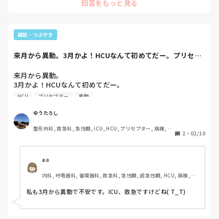
回答をもっと見る
その内容次第で回答が変わってくるかなと思いまして、投稿し
ました。
雑談・つぶやき
来月から異動。3月かよ！HCUなんて初めてだー。プリセプ
ターやってるか...
来月から異動。

3月かよ！HCUなんて初めてだー。

プリセプターやってるから、ティーさんを最後まで見れない
HCU
プリセプター
異動
ゆうたろし
整形外科, 救急科, 急性期, ICU, HCU, プリセプター, 病棟, リ
2
・
02/10
ーダー, 神経内科, 一般病院, 透析
a☺︎
内科, 呼吸器科, 循環器科, 救急科, 急性期, 超急性期, HCU, 病棟, リ
ーダー, 一般病院
私も3月から異動で不安です。ICU、救急ですけどね( T_T)