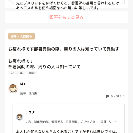
先にデメリットを挙げておくと、看護師の墓場と言われるだけ
あってスキルを使う場面なんか無いに等しいです。

しかも、受診するしないを判断するのが医療知識ゼロの園長だ
回答をもっと見る
ったりするので、これまたもう(下剋上したので、今は自分が園
長ですがw)。

仕事としては一応健康管理とか健康教育、ほけんだより作成、
保護者への教育、がメインです。

職場・人間関係
で、メリットですが。

やっぱり子どもは可愛いですよ。

お疲れ様です部署異動の際、周りの人は知っていて異動する
その子らを、しっかり教育養育して、小学校やその先への基礎
本人だけが知らな...
を身につけさせていくのは、やりがいがありますよ！

しばらく辞めないつもりです！
お疲れ様です

部署異動の際、周りの人は知っていて

異動する本人だけが知らない事って

パワハラ
異動
ありますか？

本人が知らなとは思わずに

はす
声をかけてしまい

病棟, 慢性期
不愉快な思いをさせてしまいました。

6
・
01/31
ナユタ
内科, 消化器内科, 循環器科, 泌尿器科, プリセプター, 病棟, リーダ
ー, 一般病院, 終末期, 透析
本人しか知らないならよくあることですがそれは無いですね。