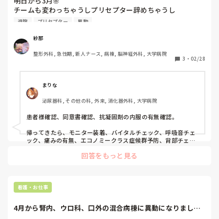
明日から3月🌸

チームも変わっちゃうしプリセプター辞めちゃうし

退院支援のチームからオペ前後のチームに異動。

退院
プリセプター
異動
すごくのろまな私がやってけるかほんと心配。
紗那
整形外科, 急性期, 新人ナース, 病棟, 脳神経外科, 大学病院
3
・
02/28
まりな
泌尿器科, その他の科, 外来, 消化器外科, 大学病院
患者様確認、同意書確認、抗凝固剤の内服の有無確認。

帰ってきたら、モニター装着、バイタルチェック、呼吸音チェ
ック、痛みの有無、エコノミークラス症候群予防、背部チェッ
ク→痛み止め使用の検討

回答をもっと見る
後は、いかに良い状態で、退院支援チームにつなげるかを考え
て、ケアを。

大丈夫です!
看護・お仕事
4月から腎内、ウロ科、口外の混合病棟に異動になりまし
た…就職してからず...