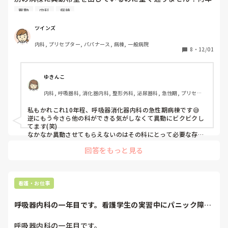
も同じ病棟から抜け出せない方、いらっしゃいますか？看護
異動
内科
病棟
管理室の陰謀でしょうか？
ツインズ
内科, プリセプター, パパナース, 病棟, 一般病院
8
・
12/01
ゆきんこ
内科, 呼吸器科, 消化器内科, 整形外科, 泌尿器科, 急性期, プリセプ
ター, ママナース, 病棟
私もかれこれ10年程、呼吸器消化器内科の急性期病棟です😅

逆にもう今さら他の科ができる気がしなくて異動にビクビクし
てます(笑)

なかなか異動させてもらえないのはその科にとって必要な存在
だからじゃないでしょうか？(*ˊ˘ˋ*)

回答をもっと見る
関係ない事なのですがお名前がツインズなのはお子さんが双子
とかですか？

看護・お仕事
呼吸器内科の一年目です。看護学生の実習中にパニック障害
の診断を受けまし...
呼吸器内科の一年目です。
