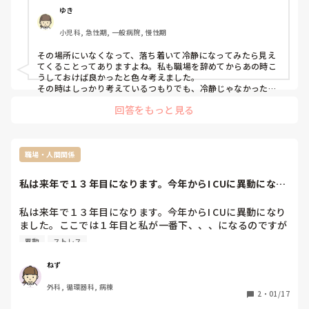
ゆき
小児科, 急性期, 一般病院, 慢性期
その場所にいなくなって、落ち着いて冷静になってみたら見え
てくることってありますよね。私も職場を辞めてからあの時こ
うしておけば良かったと色々考えました。

その時はしっかり考えているつもりでも、冷静じゃなかったり
するんですよね。

回答をもっと見る
新たな職場で頑張って下さい！
職場・人間関係
私は来年で１３年目になります。今年からI CUに異動になり
ました。ここ...
私は来年で１３年目になります。今年からI CUに異動になり
ました。ここでは１年目と私が一番下、、、になるのですが
やはり自分より年下のスタッフや経験が下のスタッフにタメ
異動
ストレス
口や上から物を言われるのにストレスを感じてしまいま
す、、、。私ってプライド高すぎでしょうか？
ねず
外科, 循環器科, 病棟
2
・
01/17