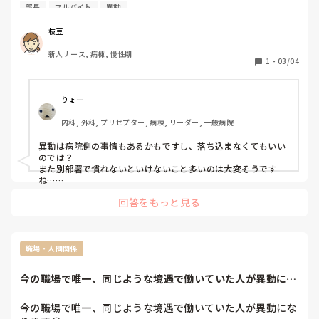
そこから精神科通院やバイトをしながら病院探しをして、療
部長
アルバイト
異動
養型の病院に入職することとなり、12月から働いています。

その病院には部署が2つあるのですが、2月25日頃、突然看
枝豆
護部長に 3月からの異動を言い渡されました。

新人ナース, 病棟, 慢性期
まだ看護師としてペーぺーで、且つ入職してまだ3ヶ月なの
1
・
03/04
に異動って、、、と すごく落ち込んでいます。
りょー
内科, 外科, プリセプター, 病棟, リーダー, 一般病院
異動は病院側の事情もあるかもですし、落ち込まなくてもいい
のでは？

また別部署で慣れないといけないこと多いのは大変そうです
ね……
回答をもっと見る
職場・人間関係
今の職場で唯一、同じような境遇で働いていた人が異動にな
ります😭子どもの...
今の職場で唯一、同じような境遇で働いていた人が異動にな