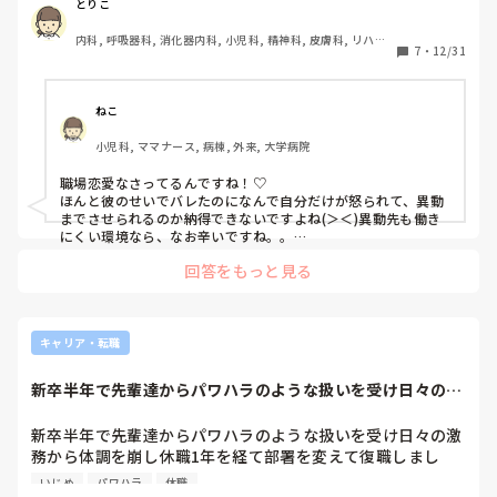
ほんとに今いる環境がメンタル面でしんどすぎる。
とりこ
内科, 呼吸器科, 消化器内科, 小児科, 精神科, 皮膚科, リハビ
7
・
12/31
リ科, プリセプター, 病棟, 慢性期, 回復期, 終末期, 派遣
ねこ
小児科, ママナース, 病棟, 外来, 大学病院
職場恋愛なさってるんですね！♡︎

ほんと彼のせいでバレたのになんで自分だけが怒られて、異動
までさせられるのか納得できないですよね(＞＜)異動先も働き
にくい環境なら、なお辛いですね。。

私の病院も同じ病棟で職場恋愛していると、どちらかは別の病
回答をもっと見る
棟に異動させられます。なので結婚するまでは周りには内緒に
してるカップルがよくいます！

もし彼もそのようになることをわかっていてプライベートを職
場に持ち込んだなら、彼が異動するべきですよね。。っては思
いますけど、彼はそのことをどう思ってるんでしょうね、、彼
キャリア・転職
に責任とってもらって、寿退社みたいな形で辞めれたらいいで
すけどね✩︎⡱(＞＜)
新卒半年で先輩達からパワハラのような扱いを受け日々の激
務から体調を崩し...
新卒半年で先輩達からパワハラのような扱いを受け日々の激
務から体調を崩し休職1年を経て部署を変えて復職しまし
た。

いじめ
パワハラ
休職