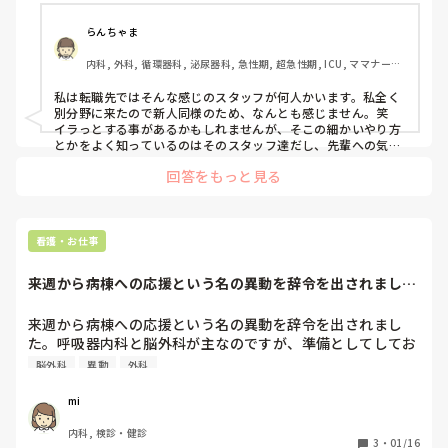
らんちゃま
内科, 外科, 循環器科, 泌尿器科, 急性期, 超急性期, ICU, ママナース, 
病棟, 慢性期, 回復期, 終末期
私は転職先ではそんな感じのスタッフが何人かいます。私全く
別分野に来たので新人同様のため、なんとも感じません。笑  
イラっとする事があるかもしれませんが、そこの細かいやり方
とかをよく知っているのはそのスタッフ達だし、先輩への気遣
いができない人達なんだなぁと思う程度で流すのが良いかもし
回答をもっと見る
れませんね😇
看護・お仕事
来週から病棟への応援という名の異動を辞令を出されまし
た。呼吸器内科と脳...
来週から病棟への応援という名の異動を辞令を出されまし
た。呼吸器内科と脳外科が主なのですが、準備としてしてお
くべきことはありますか。
脳外科
異動
外科
mi
内科, 検診・健診
3
・
01/16