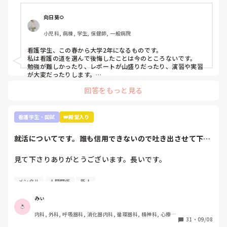
視野を広げ探すのも一つの手だと思います。

向日葵🌻
私は看護師に向いてる人は、人の話を聞いて自分の中で整理し
アウトプットできる人だと思います。主様が向いているかは文
小児科, 病棟, 学生, 保健師, 一般病院
面上では分かりません。少なくとも実習中徹夜するくらい患者
さんのこと、指導されたことを思い勉強しているのは強みだと
看護学生、この春から大学2年になるものです。

思います。いいことです。

私は看護の道を選んで後悔したことは今のところないです。

勉強が難しかったり、レポートが山盛りだったり、演習や実習
これくらいしか言えないです。お役に立てるかわかりません
が大変だったりします。

が…月並みなアドバイスですみません。
でも、大学1年間勉強を投げ出したり、演習をさぼったりした
回答をもっと見る
ことありません。

だって、将来、患者さんを少しでも元気で明るい気持ちにさせ
たいって思ってるから😌

患者さんの不安なことに寄り添って少しでも解決できたらなっ
看護学生・国試
👑殿堂入り
て思ってるから😌

私自身入院経験があり、患者の立場を経験していて、その時出
就活についてです。誰も信用できないので吐き出させて下さ
会った看護師さんのようになりたいって思って頑張ってます。

い。
まだ1年しか看護のこと勉強していない人が言うのもなんです
が。

見て下さりありがとうございます。長いです。

自分が看護に向いてる向いてないじゃなくて、看護に携わりた
いって思う気持ちがあれば大丈夫だと思います🙆‍♀️(たぶんです
①グループ系列の専門学校に行っています。

が…)

メンタル
人間関係
新人
②絶対に内部の病院に行かなければいけない奨学金を借りず
看護師の立場の意見はまた別の方が回答してくれるかなと。私
も現役看護師さんの意見知りたいです。
に頑張って3年生になったところです。外部の受験を考えて
みぃ
いることは1年生の時から担任･就職担当の事務に伝えていま
内科, 外科, 呼吸器科, 消化器内科, 循環器科, 精神科, 心療内
した。

31
・
09/08
科, 整形外科, 産科・婦人科, 耳鼻咽喉科, 皮膚科, 泌尿器科, 
③現在、内部(グループ系列)のA病院、外部のB病院を志望し