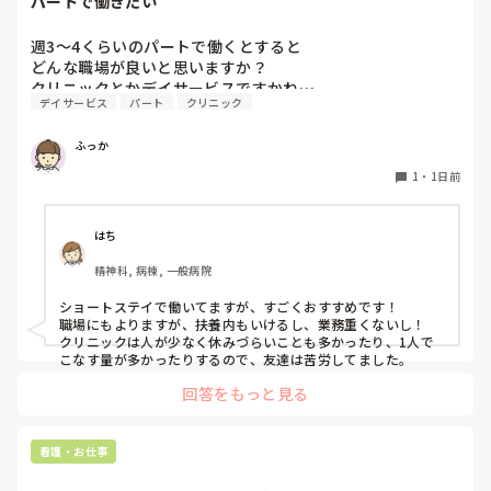
パートで働きたい
が受かってAも受かったらBに行きます。」と伝えました。

週3〜4くらいのパートで働くとすると

「受かったところを蹴って外部に行くなんて社会人としてど
どんな職場が良いと思いますか？

うかと思うけど。」と言われましたが、1年生の頃からお伝
クリニックとかデイサービスですかね…
えしていますし意志を曲げるつもりは毛頭ありませんと伝え
デイサービス
パート
クリニック
たところ、「じゃあ内部の試験も受けてから考えようか」と
お答え頂きました。

ふっか
また、内部の試験は第1志望〜第3志望まで必ず書かなければ
1
・
1日前
いけなく、第1志望に行ける可能性はかなり低いと毎年先輩
から言われていました。

はち
なら尚更B病院は受けますって伝えた上で内部の試験をした
精神科, 病棟, 一般病院
のですが、絶対に内部に行かせたいと思ったのか、学年で私
だけ推薦して確実にA病院に行ける事になりました。

ショートステイで働いてますが、すごくおすすめです！

職場にもよりますが、扶養内もいけるし、業務重くないし！

でも、そんなこと頼んでいません。B病院を受けることは何
クリニックは人が少なく休みづらいことも多かったり、1人で
こなす量が多かったりするので、友達は苦労してました。
度もお伝えしているのに…勝手に推薦されて、「推薦してあ
げてここまでやってあげてるのに外部受けるなんて有り得な
回答をもっと見る
いしそれって人としてどうなの？」と言われました。八方塞
がり状態です。

看護・お仕事
私の学校では担任→校長の許可が降りないと必要書類の申請
をすることができません。申請が通っても貰えるまで１ヶ月