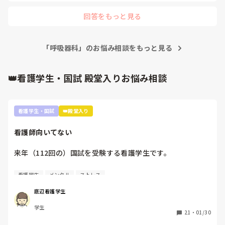
回答をもっと見る
「呼吸器科」のお悩み相談をもっと見る
👑看護学生・国試 殿堂入りお悩み相談
看護学生・国試
👑殿堂入り
看護師向いてない
来年（112回の）国試を受験する看護学生です。

看護師を目指した最初のきっかけが親から勧められたこと
看護学生
メンタル
ストレス
で、正直看護師になりたくないです。看護師になる理由は、
失礼ですがお金がもらえることと親が勧めたからという理由
底辺看護学生
しかない。進路希望調査、就職したくないって書きたかった
学生
ですが、書けませんでした。

21
・
01/30