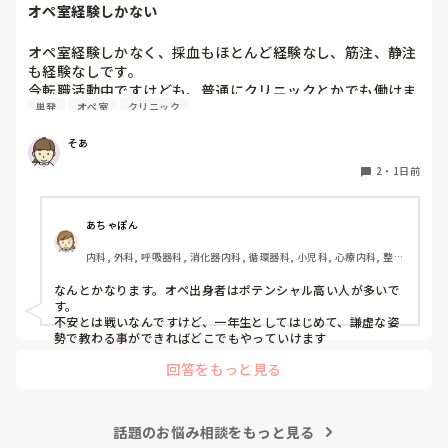
オペ室経験しかない
ここまで読んでくださりありがとうございました。客観的に
見ることがもう出来なくなってしまっているので第三者の目
オペ室経験しかなく、採血もほとんど経験なし、筋注、静注
線でご意見頂きたいです。お時間あったらコメントお願いし
も経験なしです。

ます。
今転職活動中ですけども、普通にクリニックとかでも働けま
単発
オペ室
クリニック
すかね(考えてるところは、眼科や皮膚科あたりです)

そあ
もう一つ、単発のバイトもしたいのですがオペ室経験しかな
い人でも働けるようなところはありますかね。

2
・
1日前
病棟経験も一度もないので色々と不安でいっぱいです。
あちゃぽん
内科, 外科, 呼吸器科, 消化器内科, 循環器科, 小児科, 心療内科, 整形
外科, 産科・婦人科, 耳鼻咽喉科, 皮膚科, 泌尿器科, リハビリ科, 総
合診療科, 救急科, 超急性期, ICU, CCU, HCU, その他の科, ママナー
なんとかなります。オペ出身者はポテンシャル高い人が多いで
ス, 外来, 神経内科, 脳神経外科, NICU, 消化器外科, 一般病院, 慢性
す。

期, 回復期, 終末期, オペ室, 透析, 検診・健診
不安とは戦いなんですけど、一年生としてはじめて、謙虚な姿
勢で教わる事ができればどこでもやっていけます
回答をもっと見る
話題のお悩み相談をもっと見る