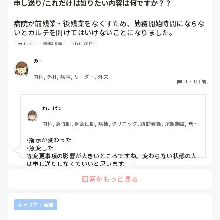
申し送り/これだけは知りたい内容は何ですか？？
かかります。

病院が前残業・後残業をなくすため、勤務開始時間にならな
B病院の看護部長さんは、是非あなたに来て欲しいと言って
いとカルテを開けてはいけないことになりました。

くださっていて私も行きたいと思っています。

カルテ
情報収集
申し送り
そのため、十分な情報収集が困難になり、前勤務者がしっか
りと記録に残していない場合はとても困ることが増えまし
みー
私の人生のことだから私が決めたいです。推薦されようがさ
た。申し送り自体は存在していますが、後残業もなくす風潮
れまいがB病院を受けることは決めていました。なのに推薦
内科, 外科, 病棟, リーダー, 外来
で、5分以内で終わるように、と言われています。

されたことで申請を通す気はないとはっきり言われました。

1
・
1日前
人にもよるのですが、端的な申し送りのためにこれだけは知
どうしたらいいんでしょうか。諦めた方がいいんでしょう
っておきたい内容は何ですか？？
ねこばす
か。

内科, 急性期, 超急性期, 病棟, クリニック, 訪問看護, 介護施設, 老健
就職担当の事務に相談したら、「1年だけAで働いてその後B
施設, リーダー, 神経内科, 脳神経外科, 一般病院, 慢性期, 回復期, 終
いったら？」と私の経歴に傷がつくことがわかっているのに
末期, 透析, 保育園・学校, SCU, 派遣, 小規模多機能, 看護多機能
•指示が変わった

他人事扱いです。本当に酷い…

•急変した

等変更事項の影響が大きいところですね。変わらない状態の人
は申し送りしなくていいと思います。

B病院は諦めたくありません。ていうか受かる可能性低いで
絶対伝えたいけど長文で記録には残せない時は時間がある時は
す。倍率高いので。絶対に行ける可能性が低いのになぜか裏
回答をもっと見る
Wordで文章を作って渡してました。
で手を回されました。

どうしたら話が通じると思いますか？なんかもう疲れちゃっ
キャリア・転職
て。
