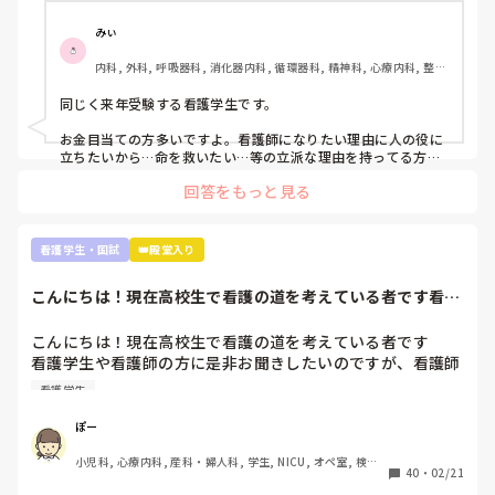
実習もつらくて。要領悪いので此間も実習中徹夜しました。
先生は睡眠時間が少ないのは知識がないからだと言われ、さ
みぃ
らに自分の無能さを実感しました。

内科, 外科, 呼吸器科, 消化器内科, 循環器科, 精神科, 心療内科, 整形
外科, 産科・婦人科, 耳鼻咽喉科, 皮膚科, 泌尿器科, リハビリ科, 救
また、今こうやって音を上げていても、看護師になってから
急科, 急性期, 超急性期, ICU, 新人ナース, 病棟, 神経内科, 脳神経外
同じく来年受験する看護学生です。

の方が辛いし勉強量増えるなんて何回も聞きました。

科, 消化器外科, 一般病院, 慢性期, 回復期, 終末期, オペ室, 透析
お金目当ての方多いですよ。看護師になりたい理由に人の役に
本当に向いてません。もっと早く気づいておけばよかったで
立ちたいから…命を救いたい…等の立派な理由を持ってる方は
少数派だと思います。

す。もっと前の段階で気づいていれば辞めれたのかなって思
回答をもっと見る
うと悲しくて仕方ないです。

実習ですが、どこの学生も同じです。毎日徹夜。私なんて奨学
就職してからもっと苦労するなんてお先真っ暗すぎて辛すぎ
金がストップしないよう学年で10位以内とれるようにしていま
ます。

すが、それでも実習の半分はオールしてます。そんなもんで
看護学生・国試
👑殿堂入り
今、看護師として働いている方には本当に頭が上がりませ
す。

ん。

こんにちは！現在高校生で看護の道を考えている者です看護
看護師になって勉強量が増えるというより、今学んでいるもの
学生や看護師の方...
が具体的になるだけなのでそこまで恐れなくて大丈夫ですよ。
文章も纏まらない。最悪ですね。これでも、看護師を目指す
それに、自分の知り合いですが3ヶ月だけ病院で働き嫌になり
こんにちは！現在高校生で看護の道を考えている者です

べきでしょうか。アドバイス頂きたいです。よろしくお願い
やめて、今はクリニックの外来でゆっくりのんびり看護師やっ
看護学生や看護師の方に是非お聞きしたいのですが、看護師
ている人もいます。お給料は悪くありません。病棟で働いてた
になって後悔していたりやめとけばよかったと思いますか？
時とほぼ一緒です。夜勤もありませんし。

看護学生
それとも、やっぱり頑張って良かったと思われますか？

こういう道もありますよ。絶対病院で働かないと看護師の意味
色々と将来に不安が多く是非教えて頂きたいです！
ぽー
がないという訳では無いです。

小児科, 心療内科, 産科・婦人科, 学生, NICU, オペ室, 検
40
・
02/21
むしろ、実習で嫌な思いをもし実習先のせいでしたのなら、全
診・健診
国に何百何千と就職先があるので思い切って引っ越すつもりで