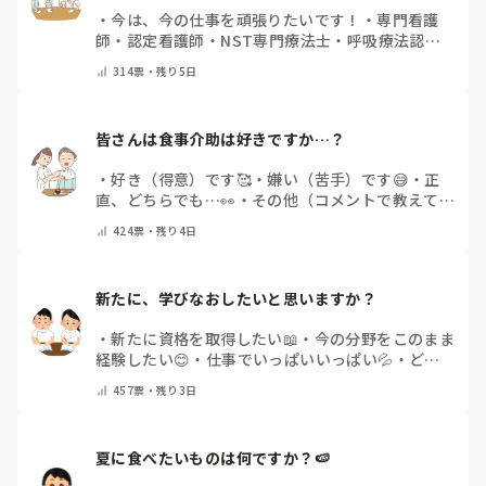
・
今は、今の仕事を頑張りたいです！
・
専門看護
師
・
認定看護師
・
NST専門療法士
・
呼吸療法認定
士
・
糖尿病療養指導士
・
認知症ケア専門士
・
消化器
314
票・
残り5日
内視鏡技師
・
その他(コメントで教えて下さい)
皆さんは食事介助は好きですか…？
・
好き（得意）です🥰
・
嫌い（苦手）です😅
・
正
直、どちらでも…👀
・
その他（コメントで教えてく
ださい）
424
票・
残り4日
新たに、学びなおしたいと思いますか？
・
新たに資格を取得したい📖
・
今の分野をこのまま
経験したい😊
・
仕事でいっぱいいっぱい💦
・
どん
な自分になりたいか探し中🧐
・
その他（コメントで
457
票・
残り3日
教えてください）
夏に食べたいものは何ですか？🍉