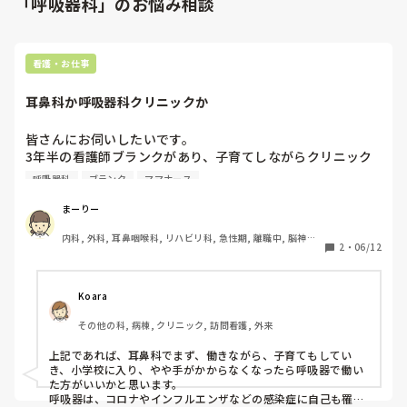
「呼吸器科」のお悩み相談
看護・お仕事
耳鼻科か呼吸器科クリニックか
皆さんにお伺いしたいです。

3年半の看護師ブランクがあり、子育てしながらクリニック
で働く場合、耳鼻科と呼吸器科であればどちらを選ばれます
呼吸器科
ブランク
ママナース
か？

立地や待遇面などの条件なしで、診療科目的にどちらに惹か
まーりー
内科, 外科, 耳鼻咽喉科, リハビリ科, 急性期, 離職中, 脳神経
2
・
06/12
外科, 慢性期
Koara
その他の科, 病棟, クリニック, 訪問看護, 外来
上記であれば、耳鼻科でまず、働きながら、子育てもしてい
き、小学校に入り、やや手がかからなくなったら呼吸器で働い
た方がいいかと思います。

呼吸器は、コロナやインフルエンザなどの感染症に自己も罹患