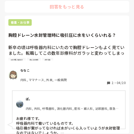
するリスクもあり、

回答をもっと見る
子供とも、スキンシップの機会も多く、家族内感染の可能性も
あるため、私なら上記をおすすめします。
看護・お仕事
胸腔ドレーン水封管理時に吸引圧に水をいくらいれる？
新卒の頃は呼吸器内科にいたので胸腔ドレーンもよく見てい
ました。転職してこの数年診療科がガラッと変わってしまっ
たのですが、最近ふと思い立って胸腔ドレーンについて勉強
呼吸器科
急性期
病棟
し直していたのですがめちゃくちゃ知識抜けてました。

ななこ
ドレーン持続吸引圧-10でかけていた方が水封管理に変更→
内科, ママナース, 外来, 一般病院
吸引圧の水の量は-10を維持する必要がありますか？この場
2
・
04/20
合、吸引圧をかけていないのに陰圧が-10で保たれるという
ことですか？そうであれば持続吸引があってもなくても同じ
な気がするのですが…

ぽ。
内科, 外科, 呼吸器科, 消化器内科, 産科・婦人科, 泌尿器科, 救急科, 
ドレーン挿入後からいきなり水封管理→吸引圧に入れる水の
超急性期, 終末期
量って決まってましたか？それか医者の指示で量を決めてい
お疲れ様です。

ましたか？

呼吸器内科で働いているものです。

吸引機が繋がってなければ水がいくら入っていようが水封管理
水封管理であっても吸引圧に入れる水の量で圧が変わるな
なのではないでしょうか。
