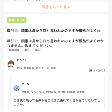
私たちの病院はドレーン挿入後の水封管理、陰圧は全て医師の
ら、結局持続吸引と同じなのでは？

回答をもっと見る
指示で決まっています。大体-10スタートですが、たまに-5か
なんだかよくわからなくなってきました。

ら始めようかと言う先生もいます。

基礎的なことであればお恥ずかしいのですが、教えていただ
→ななこさんの質問に答えられているかわかりませんが、私の
きたいです。
場合こんな感じです。
看護・お仕事
吸引で、順番は鼻から口と言われたのですが根拠がよくわか
りません。教えて...
吸引で、順番は鼻から口と言われたのですが根拠がよくわか
りません。教えてください。
呼吸器科
吸引
内科
れんこん
内科, 呼吸器科, 新人ナース, 病棟
4
・
09/05
てーな
皮膚科, リハビリ科, 訪問看護, 慢性期, 回復期, 終末期
口を先に吸っても鼻から口にまた垂れてくるからではないでし
ょうか。