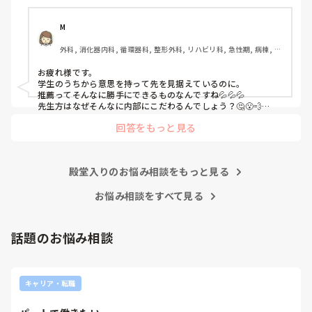
リハビリ科, 救急科, 急性期, 超急性期, ICU, 新人ナース, 病
ています。第1志望はB病院です。

棟, 神経内科, 脳神経外科, 消化器外科, 一般病院, 慢性期, 回
復期, 終末期, オペ室, 透析
M
①-③を前提として読んで頂きたいです。

外科, 消化器内科, 循環器科, 整形外科, リハビリ科, 急性期, 病棟, 消
化器外科
インターンシップに行ってから何処に就職したいのか決めた
お疲れ様です。

いという考えが私にあり、気になっている病院(B病院)のイ
学生のうちから意思を持って先を見据えているのに。

ンターンシップに行けたのが8月中旬でした。とてもいい所
推薦ってそんなに勝手にできるものなんですね💦💦💦

で、内部の病院がどれだけ古い考え方で人間関係が終わって
先生方はなぜそんなに内部にこだわるんでしょう？🤔😮‍💨

親御さんはなんて言ってますか？

いるのかがわかりました。

回答をもっと見る
学校には話は通じない気がしますね💦

私ならB病院に落ちても、A病院では働きたく無いです。なので
A病院は回リハ、慢性期病棟、療養病棟があります。

どうにかしてA病院を落ちることを考えちゃうかも🤔💦

B病院はケアミックスで総合病院なので病棟が多いです。

それが可能なのか分かりませんが…💦
殿堂入りのお悩み相談をもっと見る
私が行きたい病棟は回リハか循環器科です。

お悩み相談をすべて見る
以上のことを担任に相談したのが8月下旬です。担任から
は、「内部も受けて外部も受ける前例なんてない。内部なら
話題のお悩み相談
確実に受かるのに外部も受けるメリットなんてあるの？」と
言われ、「遠い目で見た時、総合病院で保育施設もあり、子
育てしやすく、家から30分以内で手当も多いB病院は第1志
望として考えています。ただ、人気で倍率が高く小論文の試
キャリア・転職
験もあって受かる確率が低いため、滑り止めとして内部も受
けたいです。もしAが受かってBが落ちればAに行きます。B