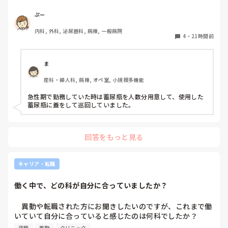
棄に代わり1人ウロバッグ空っぽにしたらその尿はすぐに汚
物処理室に持っていくという非効率な方法になってます。尿
ぷー
私の人生のことだから私が決めたいです。推薦されようがさ
破棄人数は10人近くになるので病室と汚物処理室を10往復
れまいがB病院を受けることは決めていました。なのに推薦
内科, 外科, 泌尿器科, 病棟, 一般病院
する形に。結果尿破棄に時間がかかってます。

されたことで申請を通す気はないとはっきり言われました。

4
・
21時間前
以前の病院では尿破棄用ワゴン下段に蓄尿袋を患者さん分セ
ットしワゴン下段に乗せて破棄していき最後まとめて汚物処
どうしたらいいんでしょうか。諦めた方がいいんでしょう
理室で破棄してたのでその方法はダメなのか？と疑問抱いて
ま
か。

ます。もちろん汚物見えないようワゴンにカバーする等対策
産科・婦人科, 病棟, オペ室, 小規模多機能
して。

就職担当の事務に相談したら、「1年だけAで働いてその後B
皆さんの病棟ではどのような方法取られてますか？
いったら？」と私の経歴に傷がつくことがわかっているのに
急性期で勤務していた時は蓄尿瓶を人数分用意して、使用した
他人事扱いです。本当に酷い…

蓄尿瓶に蓋をして巡回していました。
B病院は諦めたくありません。ていうか受かる可能性低いで
す。倍率高いので。絶対に行ける可能性が低いのになぜか裏
回答をもっと見る
で手を回されました。

どうしたら話が通じると思いますか？なんかもう疲れちゃっ
キャリア・転職
て。

働く中で、どの科が自分に合っていましたか？
ここまで読んでくださりありがとうございました。客観的に
見ることがもう出来なくなってしまっているので第三者の目
　異動や転職された方にお聞きしたいのですが、これまで働
線でご意見頂きたいです。お時間あったらコメントお願いし
いていて自分に合っていると感じたのは何科でしたか？

ます。
また、どんなところが合っていると感じましたか？

復職
異動
クリニック