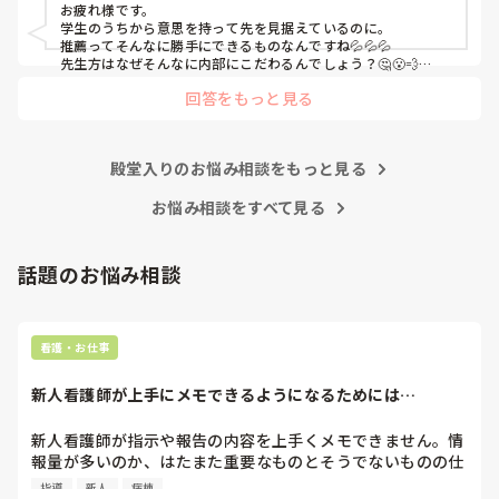
お疲れ様です。

いという考えが私にあり、気になっている病院(B病院)のイ
学生のうちから意思を持って先を見据えているのに。

ンターンシップに行けたのが8月中旬でした。とてもいい所
推薦ってそんなに勝手にできるものなんですね💦💦💦

で、内部の病院がどれだけ古い考え方で人間関係が終わって
先生方はなぜそんなに内部にこだわるんでしょう？🤔😮‍💨

親御さんはなんて言ってますか？

いるのかがわかりました。

回答をもっと見る
学校には話は通じない気がしますね💦

私ならB病院に落ちても、A病院では働きたく無いです。なので
A病院は回リハ、慢性期病棟、療養病棟があります。

どうにかしてA病院を落ちることを考えちゃうかも🤔💦

B病院はケアミックスで総合病院なので病棟が多いです。

それが可能なのか分かりませんが…💦
殿堂入りのお悩み相談をもっと見る
私が行きたい病棟は回リハか循環器科です。

お悩み相談をすべて見る
以上のことを担任に相談したのが8月下旬です。担任から
は、「内部も受けて外部も受ける前例なんてない。内部なら
話題のお悩み相談
確実に受かるのに外部も受けるメリットなんてあるの？」と
言われ、「遠い目で見た時、総合病院で保育施設もあり、子
育てしやすく、家から30分以内で手当も多いB病院は第1志
望として考えています。ただ、人気で倍率が高く小論文の試
看護・お仕事
験もあって受かる確率が低いため、滑り止めとして内部も受
けたいです。もしAが受かってBが落ちればAに行きます。B
新人看護師が上手にメモできるようになるためには…
が受かってAも受かったらBに行きます。」と伝えました。

新人看護師が指示や報告の内容を上手くメモできません。情
「受かったところを蹴って外部に行くなんて社会人としてど
報量が多いのか、はたまた重要なものとそうでないものの仕
うかと思うけど。」と言われましたが、1年生の頃からお伝
分けができないのか…  肝心な事柄を逃してしまいます。何
えしていますし意志を曲げるつもりは毛頭ありませんと伝え
指導
新人
病棟