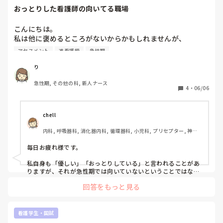
おっとりした看護師の向いてる職場
こんにちは。

私は他に褒めるところがないからかもしれませんが、

優しいとよく言われます。

アセスメント
准看護師
急性期
年齢も若くなくて体力や反応力も落ちてる上に

り
准看護師で知識もアセスメント力も弱いこともあると思いま
急性期, その他の科, 新人ナース
すが、

4
・
06/06
おっとりしたタイプなので色々遅く、

急性期病棟で働きながら、私は全然向いてない、足手まとい
だなと日々思っています。

chell
内科, 呼吸器科, 消化器内科, 循環器科, 小児科, プリセプター, 神経
人からおっとりとか優しいと言われる看護師さんは

内科, 消化器外科, 一般病院
どんなところで働いていますか？

毎日お疲れ様です。  

働きやすい環境はありますか？

私自身も「優しい」「おっとりしている」と言われることがあ
看護師自体向いてないのかもしれませんが、

りますが、それが急性期では向いていないということではない
と思います。実際、患者さんやご家族からすると、安心して話
もう今更異業種にも行けないなと考えています。
回答をもっと見る
せる看護師さんの存在はとても大きいです。  

急性期はどうしてもスピードや優先順位判断が求められる場面
が多いので、自分の強みが発揮しづらいと感じることはあるか
看護学生・国試
もしれません。でも、看護師に必要なのは速さだけではなく、