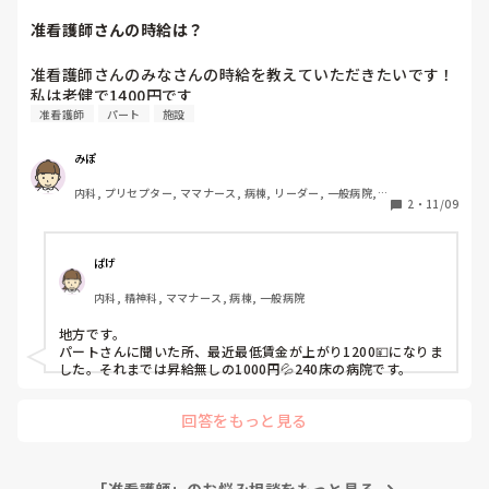
力を否定してるわけではない。

准看護師さんの時給は？
ここまで頑張ってきた事実は消えないし、点数だって先生が言
うくらいならちゃんと力はあるはず！

准看護師さんのみなさんの時給を教えていただきたいです！

今は気持ちが揺れて当然で悲しくなってもいいし、怖くなって
私は老健で1400円です
もいい。

准看護師
パート
施設
それでも、あなたはここまでやり切った人。ちゃんと頑張った
人には、その頑張りが残ってますよ！

国家試験お疲れさまでした！

みぽ
頑張った分、今はゆっくり羽を伸ばしてください😊
内科, プリセプター, ママナース, 病棟, リーダー, 一般病院, 
2
・
11/09
慢性期, 終末期, 透析
ぱげ
内科, 精神科, ママナース, 病棟, 一般病院
地方です。

パートさんに聞いた所、最近最低賃金が上がり1200💴になりま
した。それまでは昇給無しの1000円💦240床の病院です。
回答をもっと見る