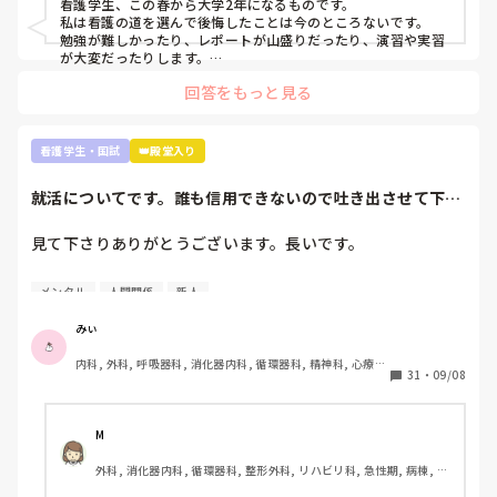
看護学生、この春から大学2年になるものです。

思います。いいことです。

私は看護の道を選んで後悔したことは今のところないです。

勉強が難しかったり、レポートが山盛りだったり、演習や実習
これくらいしか言えないです。お役に立てるかわかりません
が大変だったりします。

が…月並みなアドバイスですみません。
でも、大学1年間勉強を投げ出したり、演習をさぼったりした
回答をもっと見る
ことありません。

だって、将来、患者さんを少しでも元気で明るい気持ちにさせ
たいって思ってるから😌

患者さんの不安なことに寄り添って少しでも解決できたらなっ
看護学生・国試
👑殿堂入り
て思ってるから😌

私自身入院経験があり、患者の立場を経験していて、その時出
就活についてです。誰も信用できないので吐き出させて下さ
会った看護師さんのようになりたいって思って頑張ってます。

い。
まだ1年しか看護のこと勉強していない人が言うのもなんです
が。

見て下さりありがとうございます。長いです。

自分が看護に向いてる向いてないじゃなくて、看護に携わりた
いって思う気持ちがあれば大丈夫だと思います🙆‍♀️(たぶんです
①グループ系列の専門学校に行っています。

が…)

メンタル
人間関係
新人
②絶対に内部の病院に行かなければいけない奨学金を借りず
看護師の立場の意見はまた別の方が回答してくれるかなと。私
も現役看護師さんの意見知りたいです。
に頑張って3年生になったところです。外部の受験を考えて
みぃ
いることは1年生の時から担任･就職担当の事務に伝えていま
内科, 外科, 呼吸器科, 消化器内科, 循環器科, 精神科, 心療内
した。

31
・
09/08
科, 整形外科, 産科・婦人科, 耳鼻咽喉科, 皮膚科, 泌尿器科, 
③現在、内部(グループ系列)のA病院、外部のB病院を志望し
リハビリ科, 救急科, 急性期, 超急性期, ICU, 新人ナース, 病
ています。第1志望はB病院です。

棟, 神経内科, 脳神経外科, 消化器外科, 一般病院, 慢性期, 回
復期, 終末期, オペ室, 透析
M
①-③を前提として読んで頂きたいです。

外科, 消化器内科, 循環器科, 整形外科, リハビリ科, 急性期, 病棟, 消
化器外科
インターンシップに行ってから何処に就職したいのか決めた