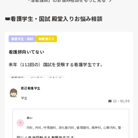
「准看護師」のお悩み相談をもっと見る
👑看護学生・国試 殿堂入りお悩み相談
看護学生・国試
👑殿堂入り
看護師向いてない
来年（112回の）国試を受験する看護学生です。

看護師を目指した最初のきっかけが親から勧められたこと
看護学生
メンタル
ストレス
で、正直看護師になりたくないです。看護師になる理由は、
失礼ですがお金がもらえることと親が勧めたからという理由
底辺看護学生
しかない。進路希望調査、就職したくないって書きたかった
学生
ですが、書けませんでした。

21
・
01/30
実習もつらくて。要領悪いので此間も実習中徹夜しました。
先生は睡眠時間が少ないのは知識がないからだと言われ、さ
みぃ
らに自分の無能さを実感しました。

内科, 外科, 呼吸器科, 消化器内科, 循環器科, 精神科, 心療内科, 整形
外科, 産科・婦人科, 耳鼻咽喉科, 皮膚科, 泌尿器科, リハビリ科, 救
また、今こうやって音を上げていても、看護師になってから
急科, 急性期, 超急性期, ICU, 新人ナース, 病棟, 神経内科, 脳神経外
同じく来年受験する看護学生です。
