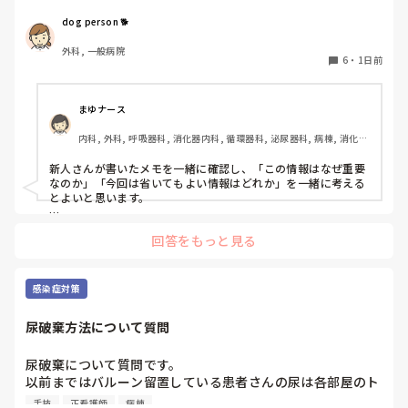
かよい指導方法はないでしょうか？　出来るだけゆっくり指
たところ、「じゃあ内部の試験も受けてから考えようか」と
示・報告するよう皆で努力しています。
dog person 🐕
お答え頂きました。

外科, 一般病院
また、内部の試験は第1志望〜第3志望まで必ず書かなければ
6
・
1日前
いけなく、第1志望に行ける可能性はかなり低いと毎年先輩
から言われていました。

まゆナース
なら尚更B病院は受けますって伝えた上で内部の試験をした
内科, 外科, 呼吸器科, 消化器内科, 循環器科, 泌尿器科, 病棟, 消化器
のですが、絶対に内部に行かせたいと思ったのか、学年で私
外科, 一般病院
だけ推薦して確実にA病院に行ける事になりました。

新人さんが書いたメモを一緒に確認し、「この情報はなぜ重要
なのか」「今回は省いてもよい情報はどれか」を一緒に考える
でも、そんなこと頼んでいません。B病院を受けることは何
とよいと思います。

度もお伝えしているのに…勝手に推薦されて、「推薦してあ
ただ間違いを指摘するのではなく、患者さんの状態や報告の目
げてここまでやってあげてるのに外部受けるなんて有り得な
回答をもっと見る
的に照らして振り返ることで、重要度を判断する力が少しずつ
いしそれって人としてどうなの？」と言われました。八方塞
身につくのではないでしょうか。最初は情報を多く書いてしま
がり状態です。

うことも自然だと思うので、繰り返し一緒に整理しながら、必
要な内容を選べるよう支援するとよいと思います。
感染症対策
私の学校では担任→校長の許可が降りないと必要書類の申請
をすることができません。申請が通っても貰えるまで１ヶ月
尿破棄方法について質問
かかります。

尿破棄について質問です。

B病院の看護部長さんは、是非あなたに来て欲しいと言って
以前まではバルーン留置している患者さんの尿は各部屋のト
くださっていて私も行きたいと思っています。

イレに破棄する形でしたが、感染予防上汚物処理室でのみ破
手技
正看護師
病棟