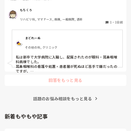
私はこれまで脳神経外科、リハビリ科、透析室と経験しまし
もちくろ
たが、どこもしっくり来なくて悩んでいます…。次回の転職
リハビリ科, ママナース, 病棟, 一般病院, 透析
の参考にさせていただきたいです😭
1
・
1日前
まどれーぬ
その他の科, クリニック
私は新卒で大学病院に入職し、配属されたのが眼科・耳鼻咽喉
科病棟でした。

耳鼻咽喉科の看護や処置・患者層が死ぬほど苦手で嫌だったの
ですが、

眼科は自分に合っていて好きだったので、そこからずーっと眼
回答をもっと見る
科で働いています。

大学病院に在籍していると必ず異動があるため、永遠に眼科病
棟に居続けることは不可能なので、

話題のお悩み相談をもっと見る
異動の声がかかる前に眼科クリニックに転職しました。

そこから先は何か所か眼科クリニックを転々として今の職場に
至る、という感じです。
新着もやもや記事