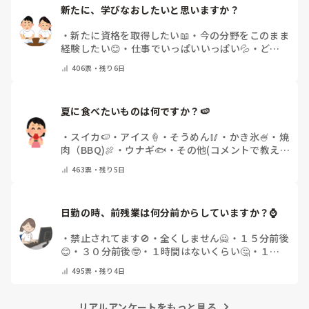
新たに、学びなおしたいと思いますか？
・
新たに資格を取得したい📖
・
今の分野をこのまま
経験したい😊
・
仕事でいっぱいいっぱい💦
・
どん
な自分になりたいか探し中🧐
・
その他（コメントで
406
票・
残り6日
教えてください）
夏に食べたいものは何ですか？🍉
・
スイカ🍉
・
アイス🍦
・
そうめん🥢
・
かき氷🍧
・
焼
肉（BBQ)🍖
・
ウナギ🐟
・
その他(コメントで教え
てください)
463
票・
残り5日
日勤の時、前残業は何分前からしていますか？⌚
・
禁止されてます🚫
・
全くしません🙅
・
１５分前後
😊
・
３０分前後🤓
・
１時間はないくらい🤔
・
１時
間以上…😨
・
その他（コメントで教えて下さい）
495
票・
残り4日
リアルアンケートをもっと見る