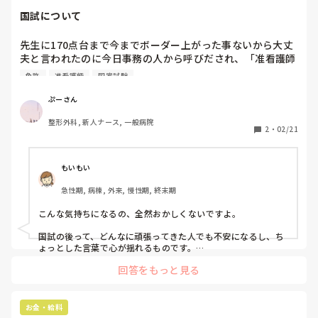
相手の話を聞く力や寄り添う力も大切な能力だと思います。  

国試について
働く場所によって求められるものは違いますし、慢性期や回復
期、外来、療養、訪問看護などでは、急性期とはまた違った強
先生に170点台まで今までボーダー上がった事ないから大丈
みが活かされることもあります。  

夫と言われたのに今日事務の人から呼びだされ、「准看護師
の免許申請に希望出していないけど、一応書いといてって担
「急性期が合わない＝看護師に向いていない」ではないと思い
免許
准看護師
国家試験
任の先生から言われたから一応書いてきて」と言われ、とて
ます。長く働いている中で、自分の強みが活かせる場所を探し
ていくのも一つの選択肢ではないでしょうか。応援していま
もショックなのと同時に怖くなりました。以前沢山の方々か
ぷーさん
す。
ら励まされ、私も自信を持とうと思えたのですが、先生から
整形外科, 新人ナース, 一般病院
の言葉は本当だと思っていたのに信じてもらえていなかった
2
・
02/21
んだという不信感が芽生えてしまいました。

きっと物事を悲観的に見過ぎだとか思われる方もいると思い
ます。ですが、国家試験後はこのような気持ちの変化が現れ
もいもい
てしまうことはみなさん同じだったと思います。なので、あ
急性期, 病棟, 外来, 慢性期, 終末期
たたかい言葉をください。お願いします
こんな気持ちになるの、全然おかしくないですよ。

国試の後って、どんなに頑張ってきた人でも不安になるし、ち
ょっとした言葉で心が揺れるものです。

「大丈夫」って言ってもらって信じようとしてた分、その一言
回答をもっと見る
は本当にショックだったかと思います。

でもね、それは信じてもらえてないってことじゃないと思いま
すよ。

お金・給料
学校側は万が一の手続きも含めて動いてるだけで、あなたの実