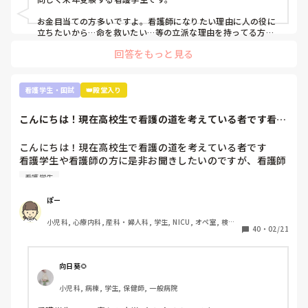
の方が辛いし勉強量増えるなんて何回も聞きました。

科, 消化器外科, 一般病院, 慢性期, 回復期, 終末期, オペ室, 透析
お金目当ての方多いですよ。看護師になりたい理由に人の役に
本当に向いてません。もっと早く気づいておけばよかったで
立ちたいから…命を救いたい…等の立派な理由を持ってる方は
少数派だと思います。

す。もっと前の段階で気づいていれば辞めれたのかなって思
回答をもっと見る
うと悲しくて仕方ないです。

実習ですが、どこの学生も同じです。毎日徹夜。私なんて奨学
就職してからもっと苦労するなんてお先真っ暗すぎて辛すぎ
金がストップしないよう学年で10位以内とれるようにしていま
ます。

すが、それでも実習の半分はオールしてます。そんなもんで
看護学生・国試
👑殿堂入り
今、看護師として働いている方には本当に頭が上がりませ
す。

ん。

こんにちは！現在高校生で看護の道を考えている者です看護
看護師になって勉強量が増えるというより、今学んでいるもの
学生や看護師の方...
が具体的になるだけなのでそこまで恐れなくて大丈夫ですよ。
文章も纏まらない。最悪ですね。これでも、看護師を目指す
それに、自分の知り合いですが3ヶ月だけ病院で働き嫌になり
こんにちは！現在高校生で看護の道を考えている者です

べきでしょうか。アドバイス頂きたいです。よろしくお願い
やめて、今はクリニックの外来でゆっくりのんびり看護師やっ
看護学生や看護師の方に是非お聞きしたいのですが、看護師
ている人もいます。お給料は悪くありません。病棟で働いてた
になって後悔していたりやめとけばよかったと思いますか？
時とほぼ一緒です。夜勤もありませんし。

看護学生
それとも、やっぱり頑張って良かったと思われますか？

こういう道もありますよ。絶対病院で働かないと看護師の意味
色々と将来に不安が多く是非教えて頂きたいです！
ぽー
がないという訳では無いです。

小児科, 心療内科, 産科・婦人科, 学生, NICU, オペ室, 検
40
・
02/21
むしろ、実習で嫌な思いをもし実習先のせいでしたのなら、全
診・健診
国に何百何千と就職先があるので思い切って引っ越すつもりで
視野を広げ探すのも一つの手だと思います。

向日葵🌻
私は看護師に向いてる人は、人の話を聞いて自分の中で整理し
アウトプットできる人だと思います。主様が向いているかは文
小児科, 病棟, 学生, 保健師, 一般病院
面上では分かりません。少なくとも実習中徹夜するくらい患者
さんのこと、指導されたことを思い勉強しているのは強みだと