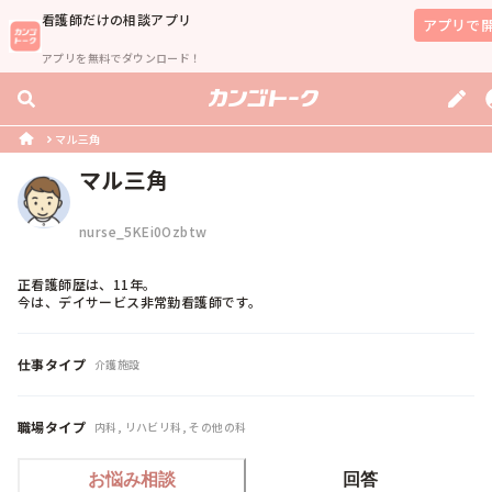
看護師
だけの相談アプリ
アプリで
アプリを無料でダウンロード！
マル三角
マル三角
nurse_5KEi0Ozbtw
正看護師歴は、11年。

今は、デイサービス非常勤看護師です。
仕事タイプ
介護施設
職場タイプ
内科, リハビリ科, その他の科
お悩み相談
回答