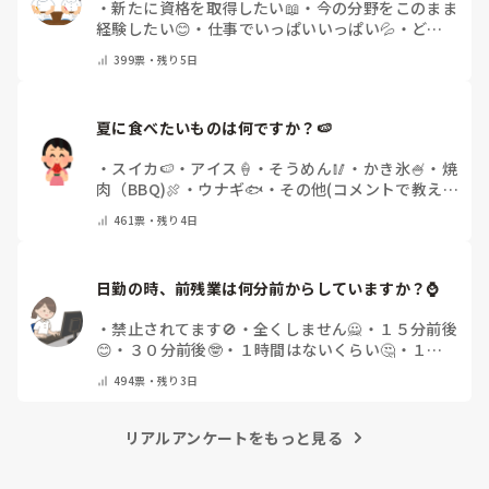
・
新たに資格を取得したい📖
・
今の分野をこのまま
経験したい😊
・
仕事でいっぱいいっぱい💦
・
どん
な自分になりたいか探し中🧐
・
その他（コメントで
399
票・
残り5日
教えてください）
夏に食べたいものは何ですか？🍉
・
スイカ🍉
・
アイス🍦
・
そうめん🥢
・
かき氷🍧
・
焼
肉（BBQ)🍖
・
ウナギ🐟
・
その他(コメントで教え
てください)
461
票・
残り4日
日勤の時、前残業は何分前からしていますか？⌚
・
禁止されてます🚫
・
全くしません🙅
・
１５分前後
😊
・
３０分前後🤓
・
１時間はないくらい🤔
・
１時
間以上…😨
・
その他（コメントで教えて下さい）
494
票・
残り3日
リアルアンケートをもっと見る