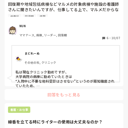
回復期や地域包括病棟などマルメの対象病棟や施設の看護師
さんに聞きたいんですが、仕事してる上で、マルメだからな
ーとか考えたりしますか？

皮膚科
回復期
退院
たとえば、入院中に急ではない他科受診を希望された患者
に、退院してから行ってもらうことを提案するとか…。他科
NUN
受診をすると減算になるので、そこらへんを考えて仕事して
ママナース, 病棟, リーダー, 回復期
ますかね？

6
・
10/07
最近患者が皮膚科行きたい、必要性のない薬が欲しいなど要
望が多く、その度に看護師が行けますよ〜！貰えますよ〜！
と言ってDrに伝えることが多く、Drもそこまで言ったなら許
まどれーぬ
可するしかなくなってることがあります。

その他の科, クリニック
やっぱり普通に働いていると減算とかマルメとか考えないの
が普通ですかね？

私は現在クリニック勤めですが、

意見を聞きたいです。
大学病院の病棟に勤めていたときは

“入院中に不要な他科受診はさせない”というのが周知徹底され
ていたため、

看護師が患者に余計な情報を与えてしまって受診に至るという
回答をもっと見る
ことはなかったです。
看護・お仕事
線香を立てる時にライターの使用は大丈夫なのか？