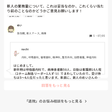
新人の業務量について、これは妥当なのか、これくらい当た
り前のことなのかどうかご意見お願いします！

食事介助
心電図
退院
▪️8～10人受け持ち(うち点滴は3～5人ほど)

▪️オペ出し1人(帰室後の観察含む)

めい
▪️退院3人

急性期, 新人ナース, 病棟
▪️転棟1人

5
・
07/05
▪️入院受け1人

▪️検査出し1人

▪️清潔ケア2～5人

nachi
▪️食事介助1～2人

内科, 呼吸器科, 循環器科, 精神科, 整形外科, 訪問看護, 神経内科
他、ルート交換、採血、心電図、処置介助、家族対応などな
どイレギュラーで入ります。

はじめまして。

新卒時は呼吸器内科で、病棟患者数50人、日勤は看護師10人程
とある一日の仕事ですが、だいたいいつもこんな感じです。

（2チーム制各リーダー1人ずつ）でまわしていたので、受け持
まだ3ヶ月なので、ひとつのことにいちいち時間がかかる
ちは5〜6人位だったと思います。率直に、新人のめいさんの業
務量は多いと思います。

し、プリセプターの先輩も別で受け持ちされてるので、わか
回答をもっと見る
聞きたい時に先輩に聞けない状況、でも時間は刻々と過ぎてい
らないことを近くの先輩を必死でつかまえていちいち聞きな
くから、わからないままでもやらないといけない、など、つら
がらやらないとできないこともたくさんあります。

いですよね。そして聞こえる場所での悪口も、上司としては許
オペ後の観察はその日はまだ2回目でした。

し難いこと。

「退院」のお悩み相談をもっと見る
気持ちが潰れてしまう前に、主任に言っても変わらないなら、
看護師長や看護部長に相談していいと思います。業務の改善点
まだなにを先輩に確認しないといけないのかもわからず、自