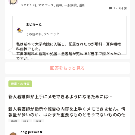
たが、どこもしっくり来なくて悩んでいます…。次回の転職
れまいがB病院を受けることは決めていました。なのに推薦
リハビリ科, ママナース, 病棟, 一般病院, 透析
の参考にさせていただきたいです😭
されたことで申請を通す気はないとはっきり言われました。

1
・
2日前
どうしたらいいんでしょうか。諦めた方がいいんでしょう
まどれーぬ
か。

その他の科, クリニック
就職担当の事務に相談したら、「1年だけAで働いてその後B
いったら？」と私の経歴に傷がつくことがわかっているのに
私は新卒で大学病院に入職し、配属されたのが眼科・耳鼻咽喉
他人事扱いです。本当に酷い…

科病棟でした。

耳鼻咽喉科の看護や処置・患者層が死ぬほど苦手で嫌だったの
ですが、

B病院は諦めたくありません。ていうか受かる可能性低いで
眼科は自分に合っていて好きだったので、そこからずーっと眼
す。倍率高いので。絶対に行ける可能性が低いのになぜか裏
回答をもっと見る
科で働いています。

で手を回されました。

大学病院に在籍していると必ず異動があるため、永遠に眼科病
棟に居続けることは不可能なので、

どうしたら話が通じると思いますか？なんかもう疲れちゃっ
看護・お仕事
異動の声がかかる前に眼科クリニックに転職しました。

て。

そこから先は何か所か眼科クリニックを転々として今の職場に
新人看護師が上手にメモできるようになるためには…
至る、という感じです。
ここまで読んでくださりありがとうございました。客観的に
見ることがもう出来なくなってしまっているので第三者の目
新人看護師が指示や報告の内容を上手くメモできません。情
線でご意見頂きたいです。お時間あったらコメントお願いし
報量が多いのか、はたまた重要なものとそうでないものの仕
ます。
分けができないのか…  肝心な事柄を逃してしまいます。何
指導
新人
病棟
かよい指導方法はないでしょうか？　出来るだけゆっくり指
示・報告するよう皆で努力しています。
dog person 🐕