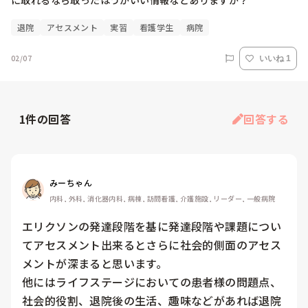
に取れるなら取ったほうがいい情報などありますか？
退院
アセスメント
実習
看護学生
病院
02/07
いいね 1
1
件の回答
回答する
みーちゃん
内科, 外科, 消化器内科, 病棟, 訪問看護, 介護施設, リーダー, 一般病院
エリクソンの発達段階を基に発達段階や課題につい
てアセスメント出来るとさらに社会的側面のアセス
メントが深まると思います。

他にはライフステージにおいての患者様の問題点、
社会的役割、退院後の生活、趣味などがあれば退院