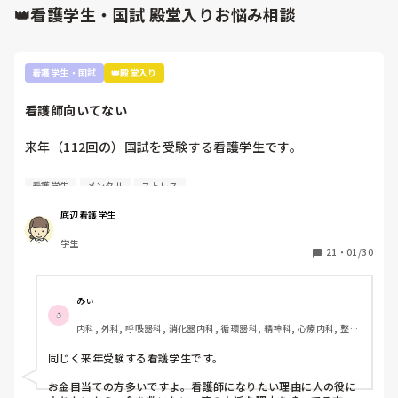
はあるかもしれないけど、それだけじゃない、環境要因もある
👑看護学生・国試 殿堂入りお悩み相談
分がなにをやってるのかもわからないときもあり、いっぱい
と思うので。
いっぱいです。

プリセプターや主任、その上の人に何度も相談はしてます
が、そうだよね、しんどいよねと言われるだけで何も変わり
看護学生・国試
👑殿堂入り
ません…。

受け持ちを減らしてもらうか、先輩にもう少しそばについて
看護師向いてない
みててほしいと頼みましたが、それもなにも変わりません…

来年（112回の）国試を受験する看護学生です。

このような状況、新人でもこのような業務量は普通なのでし
ょうか…

看護師を目指した最初のきっかけが親から勧められたこと
定時で帰れないのは優先順位やタイムスケジュールがおかし
看護学生
メンタル
ストレス
で、正直看護師になりたくないです。看護師になる理由は、
いから、抜けるが多いのもなんでなのかちゃんと振り返って
失礼ですがお金がもらえることと親が勧めたからという理由
と言われます。

底辺看護学生
しかない。進路希望調査、就職したくないって書きたかった
まぁ、それはそうなんでしょうけど…

学生
ですが、書けませんでした。

21
・
01/30
抜けていることなど、休みの日もLINEや電話がかかってき
実習もつらくて。要領悪いので此間も実習中徹夜しました。
て、もう本当にしんどいです🥲

先生は睡眠時間が少ないのは知識がないからだと言われ、さ
みぃ
らに自分の無能さを実感しました。

聞かないと教えて貰えない、聞いても今忙しいから他の人に
内科, 外科, 呼吸器科, 消化器内科, 循環器科, 精神科, 心療内科, 整形
聞いてと、とたらい回しみたいにされるときもあります。

外科, 産科・婦人科, 耳鼻咽喉科, 皮膚科, 泌尿器科, リハビリ科, 救
また、今こうやって音を上げていても、看護師になってから
急科, 急性期, 超急性期, ICU, 新人ナース, 病棟, 神経内科, 脳神経外
同じく来年受験する看護学生です。

の方が辛いし勉強量増えるなんて何回も聞きました。

同期はおらず、孤独感もあり、病棟では孤立しているように
科, 消化器外科, 一般病院, 慢性期, 回復期, 終末期, オペ室, 透析
感じます…

お金目当ての方多いですよ。看護師になりたい理由に人の役に