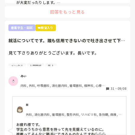
これくらいしか言えないです。お役に立てるかわかりません
が大変だったりします。

が…月並みなアドバイスですみません。
でも、大学1年間勉強を投げ出したり、演習をさぼったりした
回答をもっと見る
ことありません。

だって、将来、患者さんを少しでも元気で明るい気持ちにさせ
たいって思ってるから😌

患者さんの不安なことに寄り添って少しでも解決できたらなっ
看護学生・国試
👑殿堂入り
て思ってるから😌

私自身入院経験があり、患者の立場を経験していて、その時出
就活についてです。誰も信用できないので吐き出させて下さ
会った看護師さんのようになりたいって思って頑張ってます。

い。
まだ1年しか看護のこと勉強していない人が言うのもなんです
が。

見て下さりありがとうございます。長いです。

自分が看護に向いてる向いてないじゃなくて、看護に携わりた
いって思う気持ちがあれば大丈夫だと思います🙆‍♀️(たぶんです
①グループ系列の専門学校に行っています。

が…)

メンタル
人間関係
新人
②絶対に内部の病院に行かなければいけない奨学金を借りず
看護師の立場の意見はまた別の方が回答してくれるかなと。私
も現役看護師さんの意見知りたいです。
に頑張って3年生になったところです。外部の受験を考えて
みぃ
いることは1年生の時から担任･就職担当の事務に伝えていま
内科, 外科, 呼吸器科, 消化器内科, 循環器科, 精神科, 心療内
した。

31
・
09/08
科, 整形外科, 産科・婦人科, 耳鼻咽喉科, 皮膚科, 泌尿器科, 
③現在、内部(グループ系列)のA病院、外部のB病院を志望し
リハビリ科, 救急科, 急性期, 超急性期, ICU, 新人ナース, 病
ています。第1志望はB病院です。

棟, 神経内科, 脳神経外科, 消化器外科, 一般病院, 慢性期, 回
復期, 終末期, オペ室, 透析
M
①-③を前提として読んで頂きたいです。

外科, 消化器内科, 循環器科, 整形外科, リハビリ科, 急性期, 病棟, 消
化器外科
インターンシップに行ってから何処に就職したいのか決めた
お疲れ様です。

いという考えが私にあり、気になっている病院(B病院)のイ
学生のうちから意思を持って先を見据えているのに。

ンターンシップに行けたのが8月中旬でした。とてもいい所
推薦ってそんなに勝手にできるものなんですね💦💦💦
