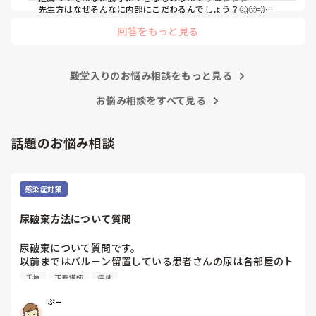
で、内部の病院がどれだけ古い考え方で人間関係が終わって
先生方はなぜそんなに内部にこだわるんでしょう？🤔😮‍💨

親御さんはなんて言ってますか？

いるのかがわかりました。

回答をもっと見る
学校には話は通じない気がしますね💦

私ならB病院に落ちても、A病院では働きたく無いです。なので
A病院は回リハ、慢性期病棟、療養病棟があります。

どうにかしてA病院を落ちることを考えちゃうかも🤔💦

B病院はケアミックスで総合病院なので病棟が多いです。

それが可能なのか分かりませんが…💦
殿堂入りのお悩み相談をもっと見る
私が行きたい病棟は回リハか循環器科です。

お悩み相談をすべて見る
以上のことを担任に相談したのが8月下旬です。担任から
は、「内部も受けて外部も受ける前例なんてない。内部なら
話題のお悩み相談
確実に受かるのに外部も受けるメリットなんてあるの？」と
言われ、「遠い目で見た時、総合病院で保育施設もあり、子
育てしやすく、家から30分以内で手当も多いB病院は第1志
望として考えています。ただ、人気で倍率が高く小論文の試
感染症対策
験もあって受かる確率が低いため、滑り止めとして内部も受
けたいです。もしAが受かってBが落ちればAに行きます。B
尿破棄方法について質問
が受かってAも受かったらBに行きます。」と伝えました。

尿破棄について質問です。

「受かったところを蹴って外部に行くなんて社会人としてど
以前まではバルーン留置している患者さんの尿は各部屋のト
うかと思うけど。」と言われましたが、1年生の頃からお伝
イレに破棄する形でしたが、感染予防上汚物処理室でのみ破
えしていますし意志を曲げるつもりは毛頭ありませんと伝え
手技
正看護師
病棟
棄に代わり1人ウロバッグ空っぽにしたらその尿はすぐに汚
たところ、「じゃあ内部の試験も受けてから考えようか」と
物処理室に持っていくという非効率な方法になってます。尿
ぷー
お答え頂きました。

破棄人数は10人近くになるので病室と汚物処理室を10往復