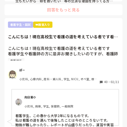
本当に向いてません。もっと早く気づいておけばよかったで
休憩中も私には誰も話しかけません…

立ちたいから…命を救いたい…等の立派な理由を持ってる方は
少数派だと思います。

す。もっと前の段階で気づいていれば辞めれたのかなって思
自分から話しかけてもなかなか続きません。

回答をもっと見る
うと悲しくて仕方ないです。

メンバーによっては休憩中ずっと無言なこともあります。

実習ですが、どこの学生も同じです。毎日徹夜。私なんて奨学
就職してからもっと苦労するなんてお先真っ暗すぎて辛すぎ
金がストップしないよう学年で10位以内とれるようにしていま
ます。

休憩室から、あの人なんであんなにできないんだろうね、教
すが、それでも実習の半分はオールしてます。そんなもんで
看護学生・国試
👑殿堂入り
今、看護師として働いている方には本当に頭が上がりませ
えるの疲れるわなど悪口も聞こえてきます。

す。

ん。

こんにちは！現在高校生で看護の道を考えている者です看護
看護師になって勉強量が増えるというより、今学んでいるもの
学生や看護師の方...
が具体的になるだけなのでそこまで恐れなくて大丈夫ですよ。
文章も纏まらない。最悪ですね。これでも、看護師を目指す
本当につらくて、仕事中や家でも涙が出てきます。

それに、自分の知り合いですが3ヶ月だけ病院で働き嫌になり
こんにちは！現在高校生で看護の道を考えている者です

べきでしょうか。アドバイス頂きたいです。よろしくお願い
もうどうしたらいいのかわかりません。
やめて、今はクリニックの外来でゆっくりのんびり看護師やっ
看護学生や看護師の方に是非お聞きしたいのですが、看護師
ている人もいます。お給料は悪くありません。病棟で働いてた
になって後悔していたりやめとけばよかったと思いますか？
時とほぼ一緒です。夜勤もありませんし。

看護学生
それとも、やっぱり頑張って良かったと思われますか？

こういう道もありますよ。絶対病院で働かないと看護師の意味
色々と将来に不安が多く是非教えて頂きたいです！
ぽー
がないという訳では無いです。

小児科, 心療内科, 産科・婦人科, 学生, NICU, オペ室, 検
40
・
02/21
むしろ、実習で嫌な思いをもし実習先のせいでしたのなら、全
診・健診
国に何百何千と就職先があるので思い切って引っ越すつもりで
視野を広げ探すのも一つの手だと思います。

向日葵🌻
私は看護師に向いてる人は、人の話を聞いて自分の中で整理し
アウトプットできる人だと思います。主様が向いているかは文
小児科, 病棟, 学生, 保健師, 一般病院
面上では分かりません。少なくとも実習中徹夜するくらい患者
さんのこと、指導されたことを思い勉強しているのは強みだと
看護学生、この春から大学2年になるものです。

思います。いいことです。

私は看護の道を選んで後悔したことは今のところないです。

勉強が難しかったり、レポートが山盛りだったり、演習や実習