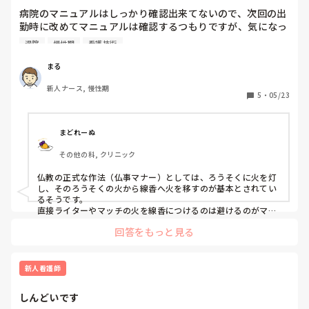
病院のマニュアルはしっかり確認出来てないので、次回の出
勤時に改めてマニュアルは確認するつもりですが、気になっ
たので質問させてください。

退院
慢性期
看護技術
先日、霊安室に行く機会があり線香をたてる場面がありまし
まる
た。

新人ナース, 慢性期
私の務める病院では、マッチを使用しての線香なのですが、
5
・
05/23
マッチの使用に慣れていないこともあり、手を火傷しそうに
なりました。

そこで、マッチではなくライターを出来れば使用したいで
まどれーぬ
す。

その他の科, クリニック
ライターの使用は一般常識としては許容範囲なのか否かを教
えて欲しいです。
仏教の正式な作法（仏事マナー）としては、ろうそくに火を灯
し、そのろうそくの火から線香へ火を移すのが基本とされてい
るそうです。

直接ライターやマッチの火を線香につけるのは避けるのがマナ
ーだそうですよ。
回答をもっと見る
新人看護師
しんどいです