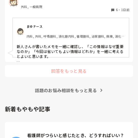
外科, 一般病院
6
・
1日前
まゆナース
内科, 外科, 呼吸器科, 消化器内科, 循環器科, 泌尿器科, 病棟, 消化器
外科, 一般病院
新人さんが書いたメモを一緒に確認し、「この情報はなぜ重要
なのか」「今回は省いてもよい情報はどれか」を一緒に考える
とよいと思います。

ただ間違いを指摘するのではなく、患者さんの状態や報告の目
回答をもっと見る
的に照らして振り返ることで、重要度を判断する力が少しずつ
身につくのではないでしょうか。最初は情報を多く書いてしま
うことも自然だと思うので、繰り返し一緒に整理しながら、必
要な内容を選べるよう支援するとよいと思います。
話題のお悩み相談をもっと見る
新着もやもや記事
看護師がつらいと感じたとき、どうすればいい？