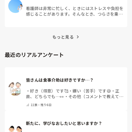
看護師は非常に忙しく、ときにはストレスや負担を
感じることがあります。そんなとき、つらさを乗り
越えるためにはどうすればよいでしょうか？この記
事では、看護師がつらさを感じたときの対処法や秘
訣を紹介します。
もっと見る
最近のリアルアンケート
皆さんは食事介助は好きですか…？
・
好き（得意）です🥰
・
嫌い（苦手）です😅
・
正
直、どちらでも…👀
・
その他（コメントで教えてく
ださい）
22
票・
残り6日
新たに、学びなおしたいと思いますか？