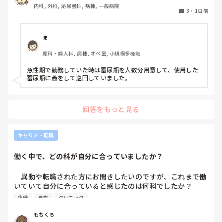
内科, 外科, 泌尿器科, 病棟, 一般病院
する形に。結果尿破棄に時間がかかってます。

また、内部の試験は第1志望〜第3志望まで必ず書かなければ
3
・
1日前
以前の病院では尿破棄用ワゴン下段に蓄尿袋を患者さん分セ
いけなく、第1志望に行ける可能性はかなり低いと毎年先輩
ットしワゴン下段に乗せて破棄していき最後まとめて汚物処
から言われていました。

理室で破棄してたのでその方法はダメなのか？と疑問抱いて
ま
ます。もちろん汚物見えないようワゴンにカバーする等対策
なら尚更B病院は受けますって伝えた上で内部の試験をした
産科・婦人科, 病棟, オペ室, 小規模多機能
して。

のですが、絶対に内部に行かせたいと思ったのか、学年で私
皆さんの病棟ではどのような方法取られてますか？
だけ推薦して確実にA病院に行ける事になりました。

急性期で勤務していた時は蓄尿瓶を人数分用意して、使用した
蓄尿瓶に蓋をして巡回していました。
でも、そんなこと頼んでいません。B病院を受けることは何
度もお伝えしているのに…勝手に推薦されて、「推薦してあ
げてここまでやってあげてるのに外部受けるなんて有り得な
回答をもっと見る
いしそれって人としてどうなの？」と言われました。八方塞
がり状態です。

キャリア・転職
私の学校では担任→校長の許可が降りないと必要書類の申請
をすることができません。申請が通っても貰えるまで１ヶ月
働く中で、どの科が自分に合っていましたか？
かかります。

　異動や転職された方にお聞きしたいのですが、これまで働
B病院の看護部長さんは、是非あなたに来て欲しいと言って
いていて自分に合っていると感じたのは何科でしたか？

くださっていて私も行きたいと思っています。

また、どんなところが合っていると感じましたか？

復職
異動
クリニック
私はこれまで脳神経外科、リハビリ科、透析室と経験しまし
もちくろ
私の人生のことだから私が決めたいです。推薦されようがさ