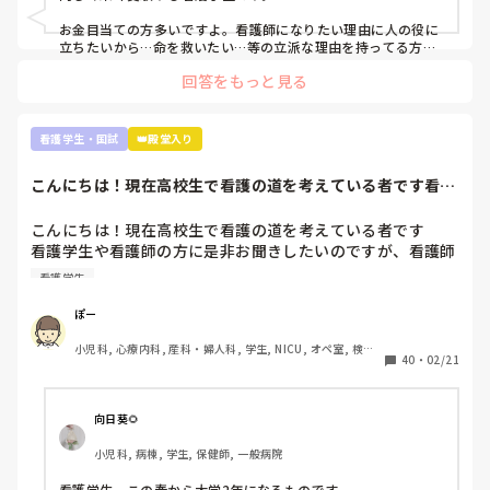
の方が辛いし勉強量増えるなんて何回も聞きました。

科, 消化器外科, 一般病院, 慢性期, 回復期, 終末期, オペ室, 透析
お金目当ての方多いですよ。看護師になりたい理由に人の役に
本当に向いてません。もっと早く気づいておけばよかったで
立ちたいから…命を救いたい…等の立派な理由を持ってる方は
少数派だと思います。

す。もっと前の段階で気づいていれば辞めれたのかなって思
回答をもっと見る
うと悲しくて仕方ないです。

実習ですが、どこの学生も同じです。毎日徹夜。私なんて奨学
就職してからもっと苦労するなんてお先真っ暗すぎて辛すぎ
金がストップしないよう学年で10位以内とれるようにしていま
ます。

すが、それでも実習の半分はオールしてます。そんなもんで
看護学生・国試
👑殿堂入り
今、看護師として働いている方には本当に頭が上がりませ
す。

ん。

こんにちは！現在高校生で看護の道を考えている者です看護
看護師になって勉強量が増えるというより、今学んでいるもの
学生や看護師の方...
が具体的になるだけなのでそこまで恐れなくて大丈夫ですよ。
文章も纏まらない。最悪ですね。これでも、看護師を目指す
それに、自分の知り合いですが3ヶ月だけ病院で働き嫌になり
こんにちは！現在高校生で看護の道を考えている者です

べきでしょうか。アドバイス頂きたいです。よろしくお願い
やめて、今はクリニックの外来でゆっくりのんびり看護師やっ
看護学生や看護師の方に是非お聞きしたいのですが、看護師
ている人もいます。お給料は悪くありません。病棟で働いてた
になって後悔していたりやめとけばよかったと思いますか？
時とほぼ一緒です。夜勤もありませんし。

看護学生
それとも、やっぱり頑張って良かったと思われますか？

こういう道もありますよ。絶対病院で働かないと看護師の意味
色々と将来に不安が多く是非教えて頂きたいです！
ぽー
がないという訳では無いです。

小児科, 心療内科, 産科・婦人科, 学生, NICU, オペ室, 検
40
・
02/21
むしろ、実習で嫌な思いをもし実習先のせいでしたのなら、全
診・健診
国に何百何千と就職先があるので思い切って引っ越すつもりで
視野を広げ探すのも一つの手だと思います。

向日葵🌻
私は看護師に向いてる人は、人の話を聞いて自分の中で整理し
アウトプットできる人だと思います。主様が向いているかは文
小児科, 病棟, 学生, 保健師, 一般病院
面上では分かりません。少なくとも実習中徹夜するくらい患者
さんのこと、指導されたことを思い勉強しているのは強みだと
看護学生、この春から大学2年になるものです。
