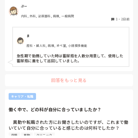
たところ、「じゃあ内部の試験も受けてから考えようか」と
物処理室に持っていくという非効率な方法になってます。尿
ぷー
お答え頂きました。

破棄人数は10人近くになるので病室と汚物処理室を10往復
内科, 外科, 泌尿器科, 病棟, 一般病院
する形に。結果尿破棄に時間がかかってます。

また、内部の試験は第1志望〜第3志望まで必ず書かなければ
1
・
2日前
以前の病院では尿破棄用ワゴン下段に蓄尿袋を患者さん分セ
いけなく、第1志望に行ける可能性はかなり低いと毎年先輩
ットしワゴン下段に乗せて破棄していき最後まとめて汚物処
から言われていました。

理室で破棄してたのでその方法はダメなのか？と疑問抱いて
ま
ます。もちろん汚物見えないようワゴンにカバーする等対策
なら尚更B病院は受けますって伝えた上で内部の試験をした
産科・婦人科, 病棟, オペ室, 小規模多機能
して。

のですが、絶対に内部に行かせたいと思ったのか、学年で私
皆さんの病棟ではどのような方法取られてますか？
だけ推薦して確実にA病院に行ける事になりました。

急性期で勤務していた時は蓄尿瓶を人数分用意して、使用した
蓄尿瓶に蓋をして巡回していました。
でも、そんなこと頼んでいません。B病院を受けることは何
度もお伝えしているのに…勝手に推薦されて、「推薦してあ
げてここまでやってあげてるのに外部受けるなんて有り得な
回答をもっと見る
いしそれって人としてどうなの？」と言われました。八方塞
がり状態です。

キャリア・転職
私の学校では担任→校長の許可が降りないと必要書類の申請
をすることができません。申請が通っても貰えるまで１ヶ月
働く中で、どの科が自分に合っていましたか？
かかります。

　異動や転職された方にお聞きしたいのですが、これまで働
B病院の看護部長さんは、是非あなたに来て欲しいと言って
いていて自分に合っていると感じたのは何科でしたか？

くださっていて私も行きたいと思っています。

また、どんなところが合っていると感じましたか？

復職
異動
クリニック