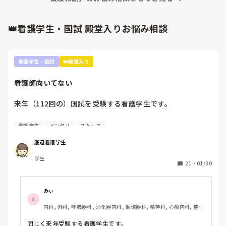
👑看護学生・国試 殿堂入りお悩み相談
看護学生・国試
👑殿堂入り
看護師向いてない
来年（112回の）国試を受験する看護学生です。

看護師を目指した最初のきっかけが親から勧められたこと
看護学生
メンタル
ストレス
で、正直看護師になりたくないです。看護師になる理由は、
失礼ですがお金がもらえることと親が勧めたからという理由
底辺看護学生
しかない。進路希望調査、就職したくないって書きたかった
学生
ですが、書けませんでした。

21
・
01/30
実習もつらくて。要領悪いので此間も実習中徹夜しました。
先生は睡眠時間が少ないのは知識がないからだと言われ、さ
みぃ
らに自分の無能さを実感しました。

内科, 外科, 呼吸器科, 消化器内科, 循環器科, 精神科, 心療内科, 整形
外科, 産科・婦人科, 耳鼻咽喉科, 皮膚科, 泌尿器科, リハビリ科, 救
また、今こうやって音を上げていても、看護師になってから
急科, 急性期, 超急性期, ICU, 新人ナース, 病棟, 神経内科, 脳神経外
同じく来年受験する看護学生です。
