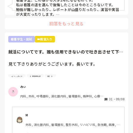
思います。いいことです。

私は看護の道を選んで後悔したことは今のところないです。

勉強が難しかったり、レポートが山盛りだったり、演習や実習
これくらいしか言えないです。お役に立てるかわかりません
が大変だったりします。

が…月並みなアドバイスですみません。
でも、大学1年間勉強を投げ出したり、演習をさぼったりした
回答をもっと見る
ことありません。

だって、将来、患者さんを少しでも元気で明るい気持ちにさせ
たいって思ってるから😌

患者さんの不安なことに寄り添って少しでも解決できたらなっ
看護学生・国試
👑殿堂入り
て思ってるから😌

私自身入院経験があり、患者の立場を経験していて、その時出
就活についてです。誰も信用できないので吐き出させて下さ
会った看護師さんのようになりたいって思って頑張ってます。

い。
まだ1年しか看護のこと勉強していない人が言うのもなんです
が。

見て下さりありがとうございます。長いです。

自分が看護に向いてる向いてないじゃなくて、看護に携わりた
いって思う気持ちがあれば大丈夫だと思います🙆‍♀️(たぶんです
①グループ系列の専門学校に行っています。

が…)

メンタル
人間関係
新人
②絶対に内部の病院に行かなければいけない奨学金を借りず
看護師の立場の意見はまた別の方が回答してくれるかなと。私
も現役看護師さんの意見知りたいです。
に頑張って3年生になったところです。外部の受験を考えて
みぃ
いることは1年生の時から担任･就職担当の事務に伝えていま
内科, 外科, 呼吸器科, 消化器内科, 循環器科, 精神科, 心療内
した。

31
・
09/08
科, 整形外科, 産科・婦人科, 耳鼻咽喉科, 皮膚科, 泌尿器科, 
③現在、内部(グループ系列)のA病院、外部のB病院を志望し
リハビリ科, 救急科, 急性期, 超急性期, ICU, 新人ナース, 病
ています。第1志望はB病院です。

棟, 神経内科, 脳神経外科, 消化器外科, 一般病院, 慢性期, 回
復期, 終末期, オペ室, 透析
M
①-③を前提として読んで頂きたいです。

外科, 消化器内科, 循環器科, 整形外科, リハビリ科, 急性期, 病棟, 消
化器外科
インターンシップに行ってから何処に就職したいのか決めた