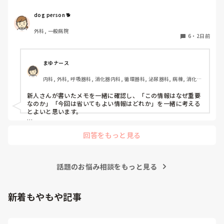
かよい指導方法はないでしょうか？　出来るだけゆっくり指
示・報告するよう皆で努力しています。
dog person 🐕
外科, 一般病院
6
・
2日前
まゆナース
内科, 外科, 呼吸器科, 消化器内科, 循環器科, 泌尿器科, 病棟, 消化器
外科, 一般病院
新人さんが書いたメモを一緒に確認し、「この情報はなぜ重要
なのか」「今回は省いてもよい情報はどれか」を一緒に考える
とよいと思います。

ただ間違いを指摘するのではなく、患者さんの状態や報告の目
回答をもっと見る
的に照らして振り返ることで、重要度を判断する力が少しずつ
身につくのではないでしょうか。最初は情報を多く書いてしま
うことも自然だと思うので、繰り返し一緒に整理しながら、必
要な内容を選べるよう支援するとよいと思います。
話題のお悩み相談をもっと見る
新着もやもや記事