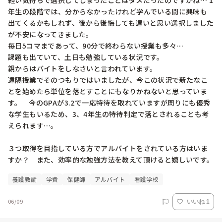
軽い気持ちで選択してしまったことはダメだったのですかね… 1
年生の段階では、分からなかったけれど学んでいる間に興味も
出てくるかもしれず、後から後悔しても遅いと思い選択しました
が不安になってきました。

毎日5コマまであって、90分で終わらない授業も多々…

課題も出ていて、土日も勉強している状況です。

親からはバイトをしなさいと言われています。

遠隔授業でそのつもりではいましたが、今この状況で新たなこ
とを始めたら単位を落とすことにもなりかねないと思っていま
す。　今のGPAが3.2で一応特待を取れていますが周りにも優秀
な学生もいるため、3、4年生の特待判定で落とされることも考
えられます…。

３つ取得を目指している方でアルバイトをされている方はいま
すか？　また、効率的な勉強方法を教えて頂けると嬉しいです。
養護教諭
学費
保健師
アルバイト
看護学校
06/09
いいね 1