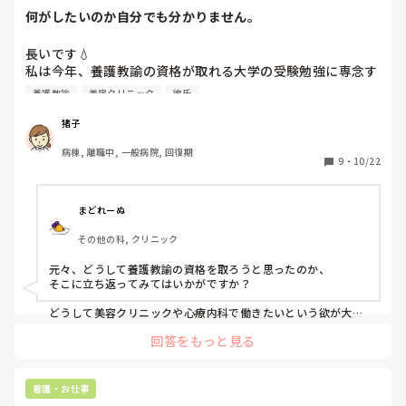
何がしたいのか自分でも分かりません。
長いです💧

私は今年、養護教諭の資格が取れる大学の受験勉強に専念す
るために病棟を辞めました。

養護教諭
美容クリニック
彼氏
現在辞めて半年。大学受験まで残り数週間。

急に養護教諭になる気が失せてきており、美容クリニックや
猪子
心療内科等の看護師として働きたい欲が大きくなっていま
病棟, 離職中, 一般病院, 回復期
す。

9
・
10/22
多分、養護教諭の資格を取得してもこの先就職はするつもり
が無いため合格した後の1年間の学生生活は無駄では？と思
ってしまっています。

まどれーぬ
その他の科, クリニック
しかし、夏頃に彼氏のご両親と食事に行った際大学受験のた
め病棟を辞めた話をすると｢辞めてまで挑戦するの凄いよ！｣
元々、どうして養護教諭の資格を取ろうと思ったのか、

と、とても応援してくれました。

そこに立ち返ってみてはいかがですか？

昨日も応援メッセージをくれました。

その手前、｢やっぱり養護教諭辞めて美容看護師になりまし
どうして美容クリニックや心療内科で働きたいという欲が大き
くなったのか、

た｣と言うのは気まずくて…

回答をもっと見る
それも考えてみる。

応援していた自分の子供の恋人が｢やっぱり養護教諭になる
の辞めました｣と言ってきたらどう思いますか？印象悪いで
人様の顔色を窺ってやる気のない資格を取る、というのはおか
すよね…？意志弱いなーと思います？

しな話だと思います。

看護・お仕事
｢落ちた｣と言ってもこの1年間何してたの…？ともなります