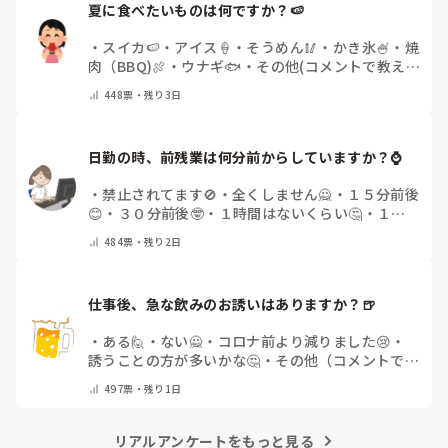
夏に食べたいものは何ですか？🍉
・
スイカ🍉
・
アイス🍦
・
そうめん🥢
・
かき氷🍧
・
焼
肉（BBQ)🍖
・
ウナギ🐟
・
その他(コメントで教え
てください)
448
票・
残り3日
日勤の時、前残業は何分前からしていますか？⌚
・
禁止されてます🚫
・
全くしません🙅
・
１５分前後
😊
・
３０分前後🤓
・
１時間はないくらい🤔
・
１時
間以上…😨
・
その他（コメントで教えて下さい）
484
票・
残り2日
仕事後、急な飲みのお誘いはありますか？🍺
・
ある🙋
・
ない🙅
・
コロナ前より減りました😢
・
誘うことの方が多いかな🤔
・
その他（コメントで教
えてください）
497
票・
残り1日
リアルアンケートをもっと見る