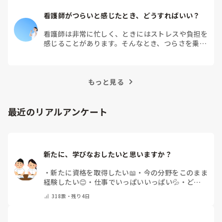
看護師がつらいと感じたとき、どうすればいい？
看護師は非常に忙しく、ときにはストレスや負担を
感じることがあります。そんなとき、つらさを乗り
越えるためにはどうすればよいでしょうか？この記
事では、看護師がつらさを感じたときの対処法や秘
訣を紹介します。
もっと見る
最近のリアルアンケート
新たに、学びなおしたいと思いますか？
・
新たに資格を取得したい📖
・
今の分野をこのまま
経験したい😊
・
仕事でいっぱいいっぱい💦
・
どん
な自分になりたいか探し中🧐
・
その他（コメントで
318
票・
残り4日
教えてください）