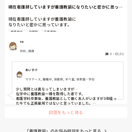
し😭

印象悪いとか、意志が弱いとかじゃなくて、

現在看護師していますが養護教諭になりたいと密かに思って
誰のための資格なのでしょうか。

います。専門卒で...
彼のご両親の評価のために取るのですか？

(私の両親は｢もう願書出してるんだし受けるだけ受けてみた
現在看護師していますが養護教諭に

ら｣と言ってます。)

私は、猪子さんのご両親がおっしゃるように受けた方が良いの
なりたいと密かに思っています。

ではないかと思います。

専門卒で保健師の資格は持っていません。

この1年間、時間とお金の無駄でした…。
養護教諭
保健師
正看護師
通信で取れる大学もあるみたいだけど

猪子さんが今おいくつかは存じ上げませんが、

美容クリニックに長く勤めることって多分難しいですよ。

養護教諭試験をうけて教員試験を受けても

na
就職倍率7倍と聞いてあまり現実的ではないかな

私は美容クリニックに勤めていたことがありますが、

外科, 病棟
とおもっています。

3
・
03/31
子どもがいない人がこなせるようなシフトと勤務時間なんで
看護師から養護教諭になられた方いますか？
す。

出産前までと考えると、

あいすけ
美容クリニックに勤められる年数には限りがあると思います。

ママナース, 離職中, 保健師, オペ室, 保育園・学校
一方で養護教諭は資格を取っておけば、

年齢を重ねてからでもできる仕事だと思うので、

少し質問とは異なってしまいますが…

将来の自分のために取っておいた方が良いのではないでしょう
在学中に養護教諭一種を取得した者です。

か？

看護学科卒業後、養護教諭として働く友人がいますが3年経っ
と思いました。
た今でも正規雇用ではないと言っていました。

資格取得には全く苦労しませんでしたが

回答をもっと見る
就活をみているとやっぱり大変そうだった印象です。
「養護教諭」のお悩み相談をもっと見る