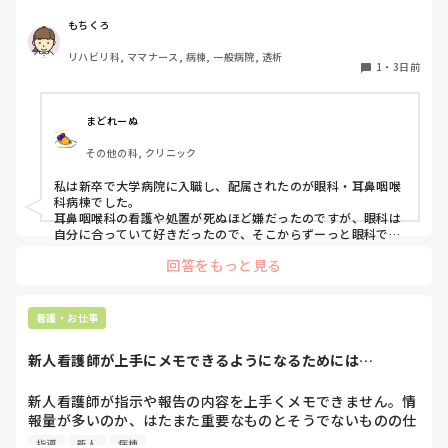
私はこれまで脳神経外科、リハビリ科、透析室と経験しまし
もちくろ
私の人生のことだから私が決めたいです。推薦されようがさ
たが、どこもしっくり来なくて悩んでいます…。次回の転職
れまいがB病院を受けることは決めていました。なのに推薦
リハビリ科, ママナース, 病棟, 一般病院, 透析
の参考にさせていただきたいです😭
されたことで申請を通す気はないとはっきり言われました。

1
・
3日前
どうしたらいいんでしょうか。諦めた方がいいんでしょう
まどれーぬ
か。

その他の科, クリニック
就職担当の事務に相談したら、「1年だけAで働いてその後B
いったら？」と私の経歴に傷がつくことがわかっているのに
私は新卒で大学病院に入職し、配属されたのが眼科・耳鼻咽喉
他人事扱いです。本当に酷い…

科病棟でした。

耳鼻咽喉科の看護や処置が死ぬほど嫌だったのですが、眼科は
自分に合っていて好きだったので、そこからずーっと眼科で働
B病院は諦めたくありません。ていうか受かる可能性低いで
いています。

す。倍率高いので。絶対に行ける可能性が低いのになぜか裏
回答をもっと見る
で手を回されました。

大学病院に在籍していると必ず異動があるため、永遠に眼科病
棟に居続けることは不可能なので、

異動の声がかかる前に眼科クリニックに転職しました。

どうしたら話が通じると思いますか？なんかもう疲れちゃっ
看護・お仕事
て。

そこから先は何か所か眼科クリニックを転々として今の職場に
新人看護師が上手にメモできるようになるためには…
至る、という感じです。
ここまで読んでくださりありがとうございました。客観的に
見ることがもう出来なくなってしまっているので第三者の目
新人看護師が指示や報告の内容を上手くメモできません。情
線でご意見頂きたいです。お時間あったらコメントお願いし
報量が多いのか、はたまた重要なものとそうでないものの仕
ます。
分けができないのか…  肝心な事柄を逃してしまいます。何
指導
新人
病棟