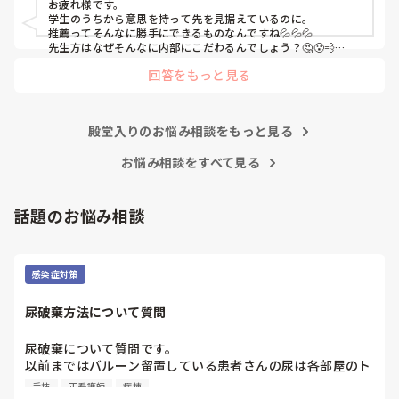
お疲れ様です。

いという考えが私にあり、気になっている病院(B病院)のイ
学生のうちから意思を持って先を見据えているのに。

ンターンシップに行けたのが8月中旬でした。とてもいい所
推薦ってそんなに勝手にできるものなんですね💦💦💦

で、内部の病院がどれだけ古い考え方で人間関係が終わって
先生方はなぜそんなに内部にこだわるんでしょう？🤔😮‍💨

親御さんはなんて言ってますか？

いるのかがわかりました。

回答をもっと見る
学校には話は通じない気がしますね💦

私ならB病院に落ちても、A病院では働きたく無いです。なので
A病院は回リハ、慢性期病棟、療養病棟があります。

どうにかしてA病院を落ちることを考えちゃうかも🤔💦

B病院はケアミックスで総合病院なので病棟が多いです。

それが可能なのか分かりませんが…💦
殿堂入りのお悩み相談をもっと見る
私が行きたい病棟は回リハか循環器科です。

お悩み相談をすべて見る
以上のことを担任に相談したのが8月下旬です。担任から
は、「内部も受けて外部も受ける前例なんてない。内部なら
話題のお悩み相談
確実に受かるのに外部も受けるメリットなんてあるの？」と
言われ、「遠い目で見た時、総合病院で保育施設もあり、子
育てしやすく、家から30分以内で手当も多いB病院は第1志
望として考えています。ただ、人気で倍率が高く小論文の試
感染症対策
験もあって受かる確率が低いため、滑り止めとして内部も受
けたいです。もしAが受かってBが落ちればAに行きます。B
尿破棄方法について質問
が受かってAも受かったらBに行きます。」と伝えました。

尿破棄について質問です。

「受かったところを蹴って外部に行くなんて社会人としてど
以前まではバルーン留置している患者さんの尿は各部屋のト
うかと思うけど。」と言われましたが、1年生の頃からお伝
イレに破棄する形でしたが、感染予防上汚物処理室でのみ破
えしていますし意志を曲げるつもりは毛頭ありませんと伝え
手技
正看護師
病棟
棄に代わり1人ウロバッグ空っぽにしたらその尿はすぐに汚