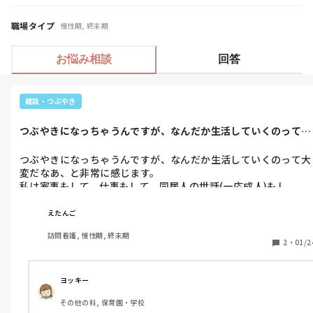
職場タイプ
慢性期, 終末期
お悩み相談
回答
雑談・つぶやき
つぶやきになっちゃうんですが、なんだか生活していくのって大
変だなあ、と...
つぶやきになっちゃうんですが、なんだか生活していくのって大
変だなあ、と非常に感じます。

私は家事もして、仕事もして、同居人の世話(一応成人)もし
て……なんでしょうね。猫の手も借りたいって毎日思います😅

世の中のお母さんを始め、お母さん以外にもみんなこんな感じで
えたんご
訪問看護, 慢性期, 終末期
2
・
01/2
ヨッキー
その他の科, 保育園・学校