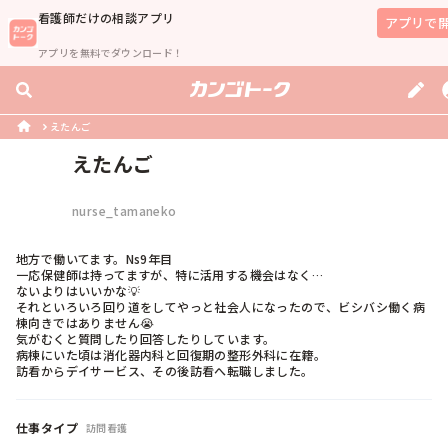
看護師
だけの相談アプリ
アプリで
アプリを無料でダウンロード！
えたんご
えたんご
nurse_tamaneko
地方で働いてます。Ns9年目

一応保健師は持ってますが、特に活用する機会はなく…

ないよりはいいかな💡

それといろいろ回り道をしてやっと社会人になったので、ビシバシ働く病
棟向きではありません😭

気がむくと質問したり回答したりしています。

病棟にいた頃は消化器内科と回復期の整形外科に在籍。

訪看からデイサービス、その後訪看へ転職しました。
仕事タイプ
訪問看護