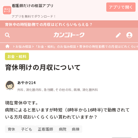
看護師
だけの相談アプリ
アプリで開く
アプリを無料でダウンロード！
育休中の時短勤務での月収はどれくらいもらえる？
お悩み相談
「お金・給料」のお悩み相談
育休中の時短勤務での月収はどれくらい
お金・給料
育休明けの月収について
あやか214
外科, 消化器内科, 急性期, その他の科, 病棟, 消化器外科
現在育休中です。

病院によると思いますが時短（8時半から16時半)で勤務されて
いる方月収おいくらくらい貰われていますか？
育休
子ども
正看護師
病院
病棟