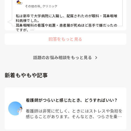
その他の科, クリニック
私は新卒で大学病院に入職し、配属されたのが眼科・耳鼻咽喉
科病棟でした。

耳鼻咽喉科の看護や処置・患者層が死ぬほど苦手で嫌だったの
ですが、

眼科は自分に合っていて好きだったので、そこからずーっと眼
回答をもっと見る
科で働いています。

大学病院に在籍していると必ず異動があるため、永遠に眼科病
棟に居続けることは不可能なので、

話題のお悩み相談をもっと見る
異動の声がかかる前に眼科クリニックに転職しました。

そこから先は何か所か眼科クリニックを転々として今の職場に
至る、という感じです。
新着もやもや記事
看護師がつらいと感じたとき、どうすればいい？
看護師は非常に忙しく、ときにはストレスや負担を
感じることがあります。そんなとき、つらさを乗り
越えるためにはどうすればよいでしょうか？この記
事では、看護師がつらさを感じたときの対処法や秘