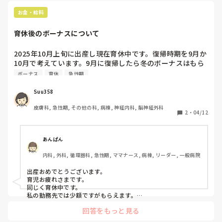
スタッフとしっかりコミュニケーションを取ってくれると、職
場の雰囲気もかなり変わりますよね。

お金・給料
あとは、シフトの組み方の上手さも本当に大事だなと感じま
育休後のボーナスについて
す。
2025年10月上旬に出産し現在育休中です。復帰時期を9月か
10月で考えています。9月に復帰したら冬のボーナスはもら
えると思いますか？
ボーナス
育休
急性期
Suu358
皮膚科, 急性期, その他の科, 病棟, 神経内科, 脳神経外科
2
・
04/12
あんぱん
内科, 外科, 循環器科, 急性期, ママナース, 病棟, リーダー, 一般病院
出産おめでとうございます。

育児お疲れさまです。

同じく育休中です。

私の勤務先では少額ですがもらえます。

しかし職場によりけりなのでは、、、。

回答をもっと見る
給与管理課などの部署がある職場なら、看護師に気兼ねなく金
銭や有給制度に関することは親切に教えてくれますので直接聞