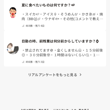
夏に食べたいものは何ですか？🍉
・
スイカ🍉
・
アイス🍦
・
そうめん🥢
・
かき氷🍧
・
焼
肉（BBQ)🍖
・
ウナギ🐟
・
その他(コメントで教え
てください)
469
票・
残り4日
日勤の時、前残業は何分前からしていますか？⌚
・
禁止されてます🚫
・
全くしません🙅
・
１５分前後
😊
・
３０分前後🤓
・
１時間はないくらい🤔
・
１時
間以上…😨
・
その他（コメントで教えて下さい）
498
票・
残り3日
リアルアンケートをもっと見る
お悩み相談の一覧を見る
リアルアンケートの一覧を見る