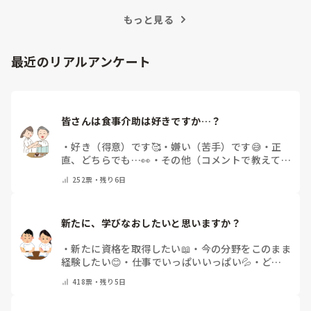
訣を紹介します。
もっと見る
最近のリアルアンケート
皆さんは食事介助は好きですか…？
・
好き（得意）です🥰
・
嫌い（苦手）です😅
・
正
直、どちらでも…👀
・
その他（コメントで教えてく
ださい）
252
票・
残り6日
新たに、学びなおしたいと思いますか？
・
新たに資格を取得したい📖
・
今の分野をこのまま
経験したい😊
・
仕事でいっぱいいっぱい💦
・
どん
な自分になりたいか探し中🧐
・
その他（コメントで
418
票・
残り5日
教えてください）