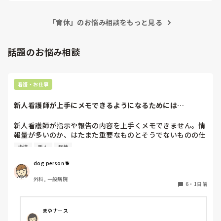
その人には悪いけど、しんどいので塩対応になるかもしれませ

んね。

「育休」のお悩み相談をもっと見る
派遣ナースさんがきてますが、しがらみもないし、当日欠勤が
なければ働きやすいよと言ってました。

何を優先するか、ご主人ともよく相談して決めてください。思
う通りにいかないのが育児です。
話題のお悩み相談
看護・お仕事
新人看護師が上手にメモできるようになるためには…
新人看護師が指示や報告の内容を上手くメモできません。情
報量が多いのか、はたまた重要なものとそうでないものの仕
分けができないのか…  肝心な事柄を逃してしまいます。何
指導
新人
病棟
かよい指導方法はないでしょうか？　出来るだけゆっくり指
示・報告するよう皆で努力しています。
dog person 🐕
外科, 一般病院
6
・
1日前
まゆナース