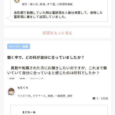
ます。もちろん汚物見えないようワゴンにカバーする等対策
産科・婦人科, 病棟, オペ室, 小規模多機能
して。

皆さんの病棟ではどのような方法取られてますか？
急性期で勤務していた時は蓄尿瓶を人数分用意して、使用した
蓄尿瓶に蓋をして巡回していました。
回答をもっと見る
キャリア・転職
働く中で、どの科が自分に合っていましたか？
　異動や転職された方にお聞きしたいのですが、これまで働
いていて自分に合っていると感じたのは何科でしたか？

また、どんなところが合っていると感じましたか？

復職
異動
クリニック
私はこれまで脳神経外科、リハビリ科、透析室と経験しまし
もちくろ
たが、どこもしっくり来なくて悩んでいます…。次回の転職
リハビリ科, ママナース, 病棟, 一般病院, 透析
の参考にさせていただきたいです😭
1
・
1日前
まどれーぬ