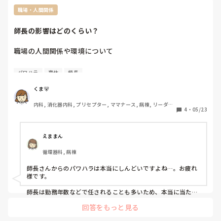
職場・人間関係
師長の影響はどのくらい？
職場の人間関係や環境について

私の職場では、師長によって環境がガラッと変わるなと感じ
パワハラ
育休
師長
ています。なので、周りのメンバーと話す時も師長によるよ
ねー！！となります。

くま🐻
良い師長に当たったら、誕生日休暇があったり、パパ育休推
内科, 消化器内科, プリセプター, ママナース, 病棟, リーダー, 
進してくれていたり。あまりよろしくない師長であれば、パ
4
・
05/23
外来, 一般病院
ワハラ、スタッフの意見を聞かない、休み希望が通らない、
などです。

みなさんの職場ではどうですか？あまり師長の影響ってない
えままん
でしょうか？現場を手伝ってくれる師長がいるのですが、周
循環器科, 病棟
りへのパワハラがすごくてストレスです😭
師長さんからのパワハラは本当にしんどいですよね…。お疲れ
様です。

師長は勤務年数などで任されることも多いため、本当に当たり
外れが大きいなと感じます。看護師の職場ならではの難しさで
回答をもっと見る
すよね。
