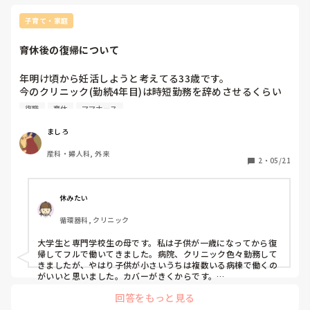
いてみるのが1番いいかもしれません。（10年働いて、えっそ
うなの！？と初めて知ったこともありました。）
子育て・家庭
育休後の復帰について
年明け頃から妊活しようと考えてる33歳です。

今のクリニック(勤続4年目)は時短勤務を辞めさせるくらい
ゴミみたいな所なので

復職
育休
ママナース
育休後の復帰は考えていません。

ましろ
ただ0歳児を抱えたままどこかで仕事をできるのか？という
産科・婦人科, 外来
不安もあります。

2
・
05/21
お金がないのは嫌なので働くつもりですが

私自身共働きで育ち小さい頃もう少し一緒にいたかった、と
いう思いがあるので

休みたい
自分の子供が小さいうちは沢山一緒に居たいと考えており

循環器科, クリニック
フルタイムで仕事するつもりは今のところないです。

大学生と専門学校生の母です。私は子供が一歳になってから復
育休後にやめた方はどんな職種でどんな働き方をされました
帰してフルで働いてきました。病院、クリニック色々勤務して
か？

きましたが、やはり子供が小さいうちは複数いる病棟で働くの
参考までに教えていただきたいです！
がいいと思いました。カバーがきくからです。

今クリニックでつわりで長期休暇してる方がいますが、カバー
回答をもっと見る
する方は疲弊しています。昼休憩なしの残業全部なので、時間
外が80時間超えてしまい生理も不順になったり､､､
