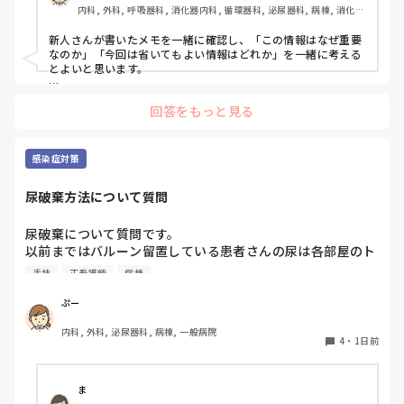
内科, 外科, 呼吸器科, 消化器内科, 循環器科, 泌尿器科, 病棟, 消化器
外科, 一般病院
新人さんが書いたメモを一緒に確認し、「この情報はなぜ重要
なのか」「今回は省いてもよい情報はどれか」を一緒に考える
とよいと思います。

ただ間違いを指摘するのではなく、患者さんの状態や報告の目
回答をもっと見る
的に照らして振り返ることで、重要度を判断する力が少しずつ
身につくのではないでしょうか。最初は情報を多く書いてしま
うことも自然だと思うので、繰り返し一緒に整理しながら、必
要な内容を選べるよう支援するとよいと思います。
感染症対策
尿破棄方法について質問
尿破棄について質問です。

以前まではバルーン留置している患者さんの尿は各部屋のト
イレに破棄する形でしたが、感染予防上汚物処理室でのみ破
手技
正看護師
病棟
棄に代わり1人ウロバッグ空っぽにしたらその尿はすぐに汚
物処理室に持っていくという非効率な方法になってます。尿
ぷー
破棄人数は10人近くになるので病室と汚物処理室を10往復
内科, 外科, 泌尿器科, 病棟, 一般病院
する形に。結果尿破棄に時間がかかってます。

4
・
1日前
以前の病院では尿破棄用ワゴン下段に蓄尿袋を患者さん分セ
ットしワゴン下段に乗せて破棄していき最後まとめて汚物処
理室で破棄してたのでその方法はダメなのか？と疑問抱いて
ま