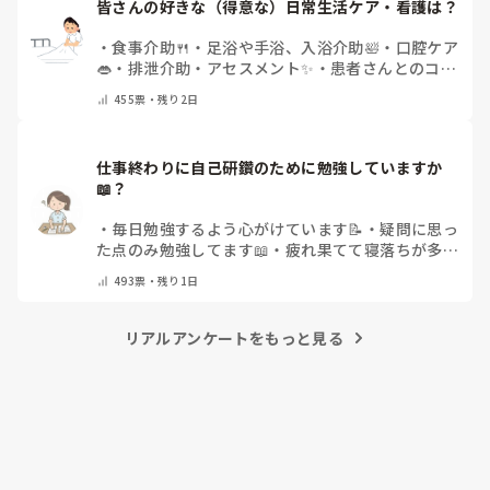
皆さんの好きな（得意な）日常生活ケア・看護は？
・
食事介助🍴
・
足浴や手浴、入浴介助🛀
・
口腔ケア
👄
・
排泄介助・アセスメント✨
・
患者さんとのコミ
ュニケーション😊
・
特にない
・
その他（コメント
455
票・
残り2日
で教えてください）
仕事終わりに自己研鑽のために勉強していますか
📖？
・
毎日勉強するよう心がけています📝
・
疑問に思っ
た点のみ勉強してます📖
・
疲れ果てて寝落ちが多い
なぁ…😅
・
休日にまとめてやりますっ❕
・
その他
493
票・
残り1日
（コメントで教えてください）
リアルアンケートをもっと見る