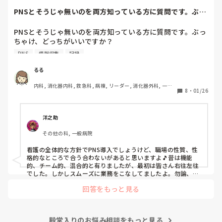
と慰めてくれましたが、、

PNSとそうじゃ無いのを両方知っている方に質問です。ぶっ
自分が情けなくて情けなくて😭

ちゃけ、どっち...
明日からの勤務が怖い笑

PNSとそうじゃ無いのを両方知っている方に質問です。ぶっ
ちゃけ、どっちがいいですか？

こんなバカな私をせめて笑い飛ばしてください笑
PNS
情報収集
記録
私の病院は３年前からPNSを導入して、一部の病棟はその
後、PNSを廃止しました。

るる
私は、そのPNSを廃止した病棟からまだPNSをやっている病
内科, 消化器内科, 救急科, 病棟, リーダー, 消化器外科, 一般
棟に9月に異動してきました。

8
・
01/26
病院
ぶっちゃけ、新人のレベルにかなりの差が出ているなぁと感
じざるを得ませんでした。

色々な病棟に入院したことのある患者さんも、「(私が異動
洋之助
する前の病棟の方が)新人が患者から見てもよく動けてた
その他の科, 一般病院
よ」と言っていました。

現病棟はPNSだけれども、結局は忙しくて、新人の面倒を見
看護の全体的な方針でPNS導入でしょうけど、職場の性質、性
てられず、清潔ケアや単純に点滴を繋げてくるなど、簡単な
格的なところで合う合わないがあると思いますよ🎵昔は機能
仕事しか新人にさせていませんでした。PNSを廃止した病棟
的、チーム的、混合的と有りましたが、最初は皆さん右往左往
では、イベントは必ずと言っていいほど新人に担当させて、
でした。しかしスムーズに業務をこなしてましたよ。勿論、指
導する事も😉🆗✨でしたよ🎵どうしてもPNSの導入なら皆さん
指導者やリーダーが責任持って指導することで、新人ができ
回答をもっと見る
と意見交換を行うべきと思いますよ🎵それに人手が足りないの
ることがどんどん増えていったと思っています。

は昔から口癖のように言われていますよ🎵人手が足りない分は
現在の病棟はスタッフの人数が少ないので、1ペアで患者14
足りるように業務をこなしている人もいます。意欲的でない新
人とか受け持つことも当たり前な感じです。

人も昔からいますのでね🎵とどのつまり看護師が自分の仕事へ
朝の情報収集にも時間がかかり、結果、患者のことがわから
殿堂入りのお悩み相談をもっと見る
の向き合い方になると思いますよ🎵僕は昔の人間なので、昔は