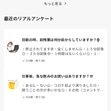
もっと見る
最近のリアルアンケート
日勤の時、前残業は何分前からしていますか？⌚
・
禁止されてます🚫
・
全くしません🙅
・
１５分前後
😊
・
３０分前後🤓
・
１時間はないくらい🤔
・
１時
間以上…😨
・
その他（コメントで教えて下さい）
329
票・
残り4日
仕事後、急な飲みのお誘いはありますか？🍺
・
ある🙋
・
ない🙅
・
コロナ前より減りました😢
・
誘うことの方が多いかな🤔
・
その他（コメントで教
えてください）
438
票・
残り3日