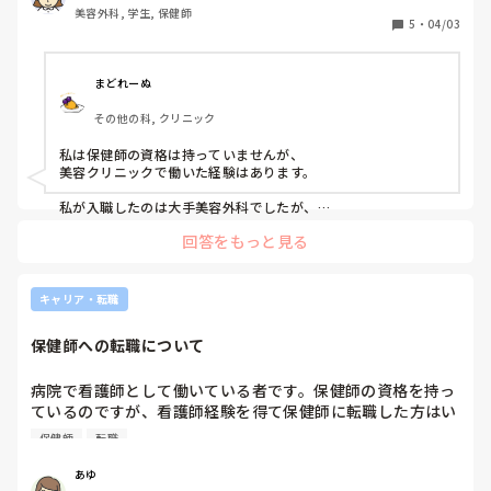
美容外科, 学生, 保健師
大学の教授に否定され諦めていました。

5
・
04/03
ただ自分の人生なので、その後のキャリアも考えつつ、美容
看護師も目指したいなと考え始めました。

その後のキャリアも考えた時に、戦略的にどのように選んで
まどれーぬ
いけば良いのがご助言をいただきたいです。
その他の科, クリニック
私は保健師の資格は持っていませんが、

美容クリニックで働いた経験はあります。

私が入職したのは大手美容外科でしたが、

かなりブラックな環境で早期に退職しました。

回答をもっと見る
美容系は始業時間が遅い分、終業時間も遅くなる勤務形態のた
め、

ご家庭がある方は両立が難しいのではと感じていました（当時
キャリア・転職
私は独身でした）。

私が働いていたところは、20〜30代の独身or結婚していても
保健師への転職について
お子さんがいない方で構成されていました。

年齢的に長く続けるのが難しい働き方かなと思います。

病院で看護師として働いている者です。保健師の資格を持っ
ライフプランによっては成り立つかもしれませんが、

ているのですが、看護師経験を得て保健師に転職した方はい
将来的に結婚・妊娠・出産・育児などを考えている場合は、そ
ますか？？転職してみて、どうだったか率直な意見を伺いた
のあたりも踏まえて検討していく必要があるのかなと思いま
保健師
転職
いです。仕事内容や働く時間、様々な変化があると思いま
す。

す。よろしくお願いします。
あゆ
今は美容業界自体が飽和状態で潰れたりしている時代でもある