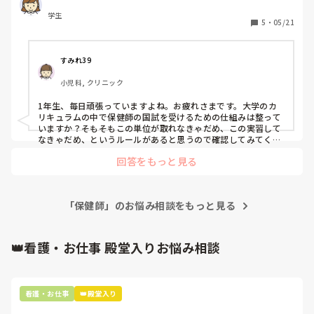
学生
5
・
05/21
すみれ39
小児科, クリニック
1年生、毎日頑張っていますよね。お疲れさまです。大学のカ
リキュラムの中で保健師の国試を受けるための仕組みは整って
いますか？そもそもこの単位が取れなきゃだめ、この実習して
なきゃだめ、というルールがあると思うので確認してみてくだ
さい。国試は15年前ですが保健師の内容はとても簡単でした。
回答をもっと見る
なので勉強は看護師国試メインでした。（今は変わっていたら
ごめんなさい）成績はそんなに良くなかった（笑）

保健師の国試を受けられるラインに立てれば大丈夫。頑張って
くださいね。
「保健師」のお悩み相談をもっと見る
👑看護・お仕事 殿堂入りお悩み相談
看護・お仕事
👑殿堂入り