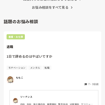
ないという状況になります。新人も放置されるのなら、PNS
良かったよしか言えませんが、今と比べると個人的な動きが多
いと思います。昔は患者様、スタッフ全員に目を配れる人が沢
お悩み相談をすべて見る
の意味があるのか疑問です。

山いて新人の指導もしっかりしていましたし、新人さんも答え
先日も、入職して10ヶ月経つけど造影MRIの検査出しをした
てくれましたよ🎵今のアナタに出来るでしょうか⁉️物事の良し
事がなく、やり方がわからない新人さんが、先輩に「今まで
悪しの批判は簡単です。僕も出来ます。自分で何か解決策があ
話題のお悩み相談
やったことないの！？もう10ヶ月なんだから、未経験なこと
るなら実施してみてはどうでしょうか⁉️そういう事と思います
は自分から積極的に言って！」と言われていて、そんな無茶
よ🎵人の命は地球より重いと言った人がいます。ならば１人で
抱えるのは到底ムリですね🎵ならば皆で抱えましょうね🎵僕の
な…と思いました。

持論ですけど、頑張って👊😆🎵
新人さんが可愛そう、と感じることもある反面、ペアの先輩
看護・お仕事
が何か処置をしているけど、ペアの新人はのんびり記録して
いて、「(処置を)やったことあるの？無いなら見学したほう
退職
がいいんじゃないの？」と声をかけても、「記録終わってな
いんで」と。。。

1日で辞めるのはやばいですか
早く色々覚えたい！という、意欲があまり感じられず…これ
はPNS云々よりも、その新人の性格かな？とも思いました
が、ほとんどの新人に当てはまりました。。。時代柄でしょ
モチベーション
メンタル
転職
うか？？

私はどちらかといえば、PNSは好きじゃありません。

ももこ
でもPNSでやれというからには、もっと業務量に見合った、
新人を指導しながら業務ができるゆとりが欲しいです。

7
・
3日前
PNSもそうじゃないのも経験している方は、どちらの方が良
いと思いますか？
ソーナンス
内科, 外科, 消化器内科, 循環器科, 整形外科, 泌尿器科, クリニック, 