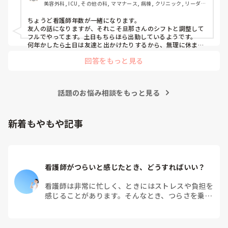
美容外科, ICU, その他の科, ママナース, 病棟, クリニック, リーダ
さすがに1人でお留守番はできないので、同じくシフトの夫
ー, 消化器外科, 一般病院
と相談しながら頑張るか、低学年のうちはパートにするか。

ちょうど看護師年数が一緒になります。

友人の話になりますが、それこそ旦那さんのシフトと調整して
小学生のお子さんがいる看護師さん、働き方はどうされてま
フルでやってます。土日もちらほら出勤しているようです。

すか？
何年かしたら土日は友達と出かけたりするから、無理に休まな
くてもいいかと思って、と先日話しておりました！
回答をもっと見る
話題のお悩み相談をもっと見る
新着もやもや記事
看護師がつらいと感じたとき、どうすればいい？
看護師は非常に忙しく、ときにはストレスや負担を
感じることがあります。そんなとき、つらさを乗り
越えるためにはどうすればよいでしょうか？この記
事では、看護師がつらさを感じたときの対処法や秘
訣を紹介します。