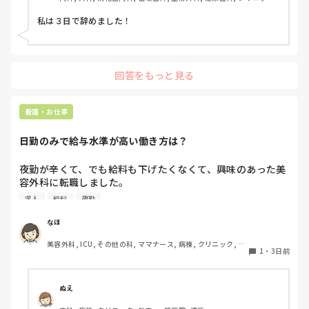
透析
私は３日で辞めました！
回答をもっと見る
看護・お仕事
日勤のみで給与水準が高い働き方は？
夜勤が辛くて、でも給料も下げたくなくて、興味のあった美
容外科に転職しました。

その後数年働き、現在育休中です。

求人
給料
夜勤
終業時間が遅いことから今後転職を考えています。

病院の求人を見ても、やはり夜勤をしないと、、という感じ
なほ
です。

美容外科, ICU, その他の科, ママナース, 病棟, クリニック, リ
1
・
3日前
ーダー, 消化器外科, 一般病院
夜勤がなくても時給がいい看護師の仕事はなんでしょうか？
ぬえ