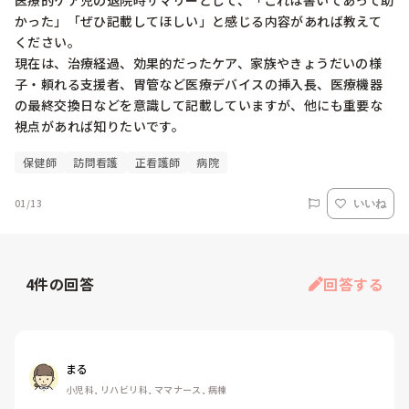
医療的ケア児の退院時サマリーとして、「これは書いてあって助
かった」「ぜひ記載してほしい」と感じる内容があれば教えて
ください。

現在は、治療経過、効果的だったケア、家族やきょうだいの様
子・頼れる支援者、胃管など医療デバイスの挿入長、医療機器
の最終交換日などを意識して記載していますが、他にも重要な
視点があれば知りたいです。
保健師
訪問看護
正看護師
病院
01/13
いいね
4
件の回答
回答する
まる
小児科, リハビリ科, ママナース, 病棟