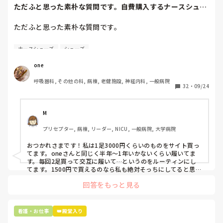
ただふと思った素朴な質問です。自費購入するナースシュー
ズ(職場で使用し...
ただふと思った素朴な質問です。

自費購入するナースシューズ(職場で使用してる靴)っていく
ナースシューズ
シューズ
らくらいのものをどのくらいの期間使用していますか？

one
わたしの職場の指定は「白のスニーカー」。

呼吸器科, その他の科, 病棟, 老健施設, 神経内科, 一般病院
すぐに汚くなるので1,500円は絶対に超えたくない思いがあ
32
・
09/24
り笑、商店街の靴屋さんやネットで安く見つけた時に買って
半年〜1年未満で交換しています。

M
職場の人が「ナースシューズに3000円以上は出せない」っ
プリセプター, 病棟, リーダー, NICU, 一般病院, 大学病院
て言ってて、わたしの倍額は出せるのか！とびっくりしたの
で、世の皆さんはどうなのかなと…🤔
おつかれさまです！私は1足3000円くらいのものをサイト買っ
てます。oneさんと同じく半年〜1年いかないくらい履いてま
す。毎回2足買って交互に履いて…というのをルーティンにし
てます。1500円で買えるのなら私も絶対そっちにしてると思う
ので良い買い物されてて羨ましいです！(笑)
回答をもっと見る
看護・お仕事
👑殿堂入り