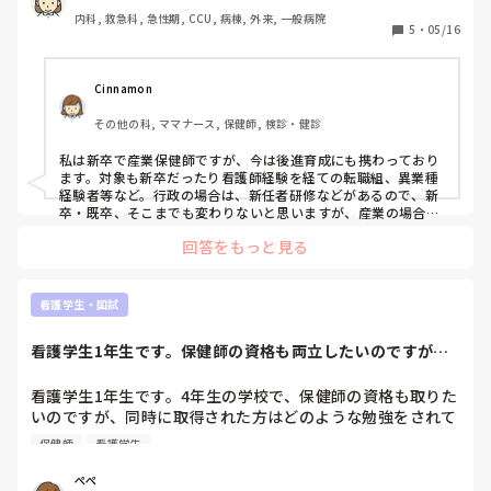
ので、

内科, 救急科, 急性期, CCU, 病棟, 外来, 一般病院
5
・
05/16
就職すること自体をよくよく考えてから決めた方が良いので
は、とも思います。

また、美容での経験年数は今後のキャリアに加算してもらえな
Cinnamon
いという話も聞きます。

美容看護師になりたいという強い希望がある場合を除いては、
その他の科, ママナース, 保健師, 検診・健診
慎重に検討された方がいい分野かなと個人的には感じていま
す。

私は新卒で産業保健師ですが、今は後進育成にも携わっており
ます。対象も新卒だったり看護師経験を経ての転職組、異業種
保健師に関しては、このカンゴトーク内でも求人の少なさや、
経験者等など。行政の場合は、新任者研修などがあるので、新
看護師未経験での就職の難しさについて投稿されている方もい
卒・既卒、そこまでも変わりないと思いますが、産業の場合
らっしゃいました。

は、差が大きいのが実情です。法制化されていない為、企業に
回答をもっと見る
よって求めるものもまちまちで、臨床経験必須の所もあれば、
新卒から保健師として働く場合も、将来的な転職の際に選択肢
保健師もしくは産業看護経験者優遇だったり。配属先も人事・
が限られてしまう可能性はあると思います。

労務部門だったりすると、ビジネスマナーやPCスキルを重視し
たり、急病人対応やメンタルヘルス対応などまちまちです（3
看護学生・国試
最近は価値観も多様ですが、若いうちにある程度幅広く経験し
社経験済）。
ておくことが、後々の選択肢の広さにつながると私は感じてい
ます。

看護学生1年生です。保健師の資格も両立したいのですが、
先輩方どのように...
何歳からでもチャレンジはできると思いますが、年齢を重ねて
看護学生1年生です。4年生の学校で、保健師の資格も取りた
からの方向転換は大変になることもあるため、

いのですが、同時に取得された方はどのような勉強をされて
その点も含めて検討されると良いのかなと思いました。
いましたか。また、成績は学年の中でどれくらいだったか、
保健師
看護学生
何をしていた方が良いかなど、先輩方教えてください。
ぺぺ