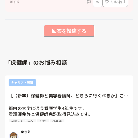
01/15
いいね 1
回答を投稿する
「保健師」のお悩み相談
キャリア・転職
【（新卒）保健師と美容看護師、どちらに行くべきか】ご助
言下さい
都内の大学に通う看護学生4年生です。

看護師免許と保健師免許取得見込みです。

夜勤がどうしても嫌で、第1希望が行政保健師でした。

美容クリニック
就活
保健師
しかし、給与の低さや副業禁止により

公務員に行くことに迷いが生じてきました。

ゆきえ
元々、美容看護師も興味がありましたが、
