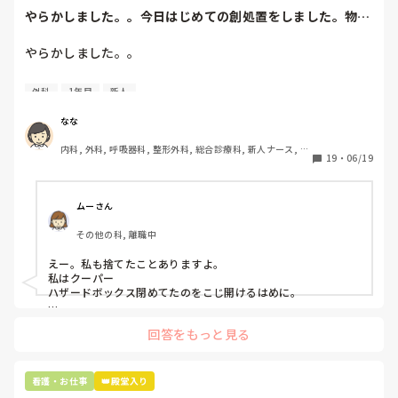
やらかしました。。今日はじめての創処置をしました。物品
で滅菌の鑷子やハ...
やらかしました。。

今日はじめての創処置をしました。

外科
1年目
新人
物品で滅菌の鑷子やハサミを使ったのですが、

ゴミと一緒に、ノリで鑷子達を捨てました。。

なな
患者に使用した物品は使い捨て、という認識が頭の中にあっ
内科, 外科, 呼吸器科, 整形外科, 総合診療科, 新人ナース, 脳
て…。

19
・
06/19
神経外科, 慢性期, 回復期
プリセプターに

「普通鑷子捨てる！？明らかに使い捨てて良いような安物じ
ムーさん
ゃないよね？」

その他の科, 離職中
「そんなミスした新人、あなたが初めてだよ」

と言われました。。

えー。私も捨てたことありますよ。

私はクーパー

たしかに、よくよく考えてみれば

ハザードボックス閉めてたのをこじ開けるはめに。

手術室で使った物品も全部滅菌して使いまわすし、

これは私じゃないけど、患者さんのガラケーを洗濯ものと一緒
滅菌の種類とかも学校で習ったはずなのに

回答をもっと見る
に出しちゃったり。(これは問題か💦)
なんで頭回らなかったんだろう😭

市長さんは、

看護・お仕事
👑殿堂入り
患者さんに迷惑かけたわけじゃないから大丈夫、
