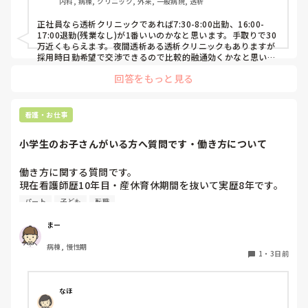
内科, 病棟, クリニック, 外来, 一般病院, 透析
正社員なら透析クリニックであれば7:30-8:00出勤、16:00-
17:00退勤(残業なし)が1番いいのかなと思います。手取りで30
万近くもらえます。夜間透析ある透析クリニックもありますが
採用時日勤希望で交渉できるので比較的融通効くかなと思いま
す。
回答をもっと見る
看護・お仕事
小学生のお子さんがいる方へ質問です・働き方について
働き方に関する質問です。

現在看護師歴10年目・産休育休期間を抜いて実歴8年です。

今後の働き方について悩んでいます。

パート
子ども
転職
再来年から子どもが小学生になります。

まー
小1の壁(帰りが早い・土曜が休み)に備えて、

病棟, 慢性期
日勤9〜17時のフルタイム正社員から週4パート勤務9〜16時
1
・
3日前
に変えようか、このままフルタイムのままいけるか迷ってい
ます。

正社員だと毎週土曜はほぼ出勤、日曜もシフト次第で出勤で
なほ
す。ただボーナスは手放したくない…。
