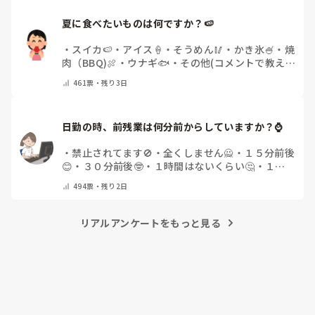
夏に食べたいものは何ですか？🍉
・
スイカ🍉
・
アイス🍦
・
そうめん🥢
・
かき氷🍧
・
焼
肉（BBQ)🍖
・
ウナギ🐟
・
その他(コメントで教え
てください)
461
票・
残り3日
日勤の時、前残業は何分前からしていますか？⌚
・
禁止されてます🚫
・
全くしません🙅
・
１５分前後
😊
・
３０分前後🤓
・
１時間はないくらい🤔
・
１時
間以上…😨
・
その他（コメントで教えて下さい）
494
票・
残り2日
リアルアンケートをもっと見る