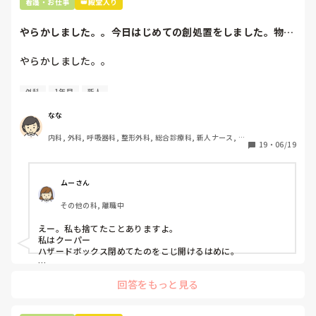
看護・お仕事
👑殿堂入り
やらかしました。。今日はじめての創処置をしました。物品
で滅菌の鑷子やハ...
やらかしました。。

今日はじめての創処置をしました。

外科
1年目
新人
物品で滅菌の鑷子やハサミを使ったのですが、

ゴミと一緒に、ノリで鑷子達を捨てました。。

なな
患者に使用した物品は使い捨て、という認識が頭の中にあっ
内科, 外科, 呼吸器科, 整形外科, 総合診療科, 新人ナース, 脳
て…。

19
・
06/19
神経外科, 慢性期, 回復期
プリセプターに

「普通鑷子捨てる！？明らかに使い捨てて良いような安物じ
ムーさん
ゃないよね？」

その他の科, 離職中
「そんなミスした新人、あなたが初めてだよ」

と言われました。。

えー。私も捨てたことありますよ。

私はクーパー

たしかに、よくよく考えてみれば

ハザードボックス閉めてたのをこじ開けるはめに。

手術室で使った物品も全部滅菌して使いまわすし、

これは私じゃないけど、患者さんのガラケーを洗濯ものと一緒
滅菌の種類とかも学校で習ったはずなのに

回答をもっと見る
に出しちゃったり。(これは問題か💦)
なんで頭回らなかったんだろう😭

市長さんは、
