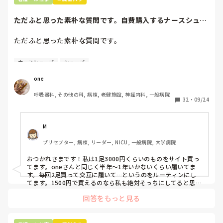
ただふと思った素朴な質問です。自費購入するナースシュー
ズ(職場で使用し...
ただふと思った素朴な質問です。

自費購入するナースシューズ(職場で使用してる靴)っていく
ナースシューズ
シューズ
らくらいのものをどのくらいの期間使用していますか？

one
わたしの職場の指定は「白のスニーカー」。

呼吸器科, その他の科, 病棟, 老健施設, 神経内科, 一般病院
すぐに汚くなるので1,500円は絶対に超えたくない思いがあ
32
・
09/24
り笑、商店街の靴屋さんやネットで安く見つけた時に買って
半年〜1年未満で交換しています。

M
職場の人が「ナースシューズに3000円以上は出せない」っ
プリセプター, 病棟, リーダー, NICU, 一般病院, 大学病院
て言ってて、わたしの倍額は出せるのか！とびっくりしたの
で、世の皆さんはどうなのかなと…🤔
おつかれさまです！私は1足3000円くらいのものをサイト買っ
てます。oneさんと同じく半年〜1年いかないくらい履いてま
す。毎回2足買って交互に履いて…というのをルーティンにし
てます。1500円で買えるのなら私も絶対そっちにしてると思う
ので良い買い物されてて羨ましいです！(笑)
回答をもっと見る