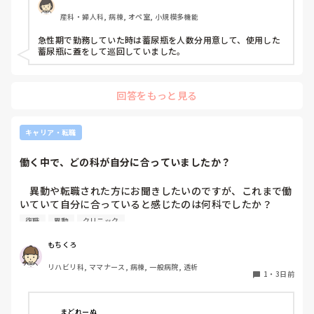
ます。もちろん汚物見えないようワゴンにカバーする等対策
産科・婦人科, 病棟, オペ室, 小規模多機能
して。

皆さんの病棟ではどのような方法取られてますか？
急性期で勤務していた時は蓄尿瓶を人数分用意して、使用した
蓄尿瓶に蓋をして巡回していました。
回答をもっと見る
キャリア・転職
働く中で、どの科が自分に合っていましたか？
　異動や転職された方にお聞きしたいのですが、これまで働
いていて自分に合っていると感じたのは何科でしたか？

また、どんなところが合っていると感じましたか？

復職
異動
クリニック
私はこれまで脳神経外科、リハビリ科、透析室と経験しまし
もちくろ
たが、どこもしっくり来なくて悩んでいます…。次回の転職
リハビリ科, ママナース, 病棟, 一般病院, 透析
の参考にさせていただきたいです😭
1
・
3日前
まどれーぬ