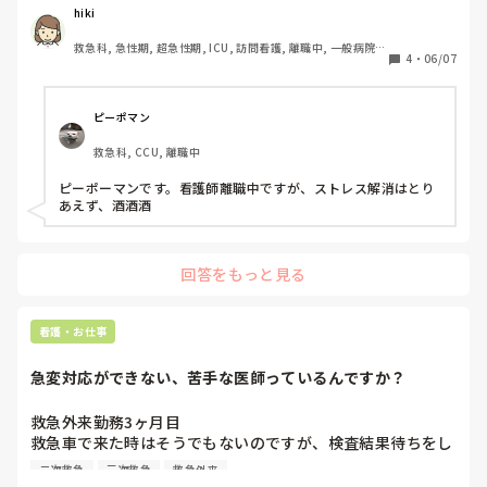
レスがかかり帰宅するとぐったり、休日もだらだら過ごして
hiki
しまいます。どうにかしてこの状況を変えたいのですが、皆
救急科, 急性期, 超急性期, ICU, 訪問看護, 離職中, 一般病院, 
4
・
06/07
慢性期, 回復期, 終末期
ピーポマン
救急科, CCU, 離職中
ピーポーマンです。看護師離職中ですが、ストレス解消はとり
あえず、酒酒酒
回答をもっと見る
看護・お仕事
急変対応ができない、苦手な医師っているんですか？
救急外来勤務3ヶ月目

救急車で来た時はそうでもないのですが、検査結果待ちをし
てる時に胸がいたと言ってそれからあれよあよれで心筋梗塞
二次救急
三次救急
救急外来
でショック状態になった方がいました。
