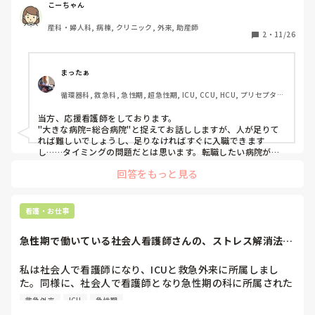
希望は産婦人科系ですが、どうしてもすんなり転職が出来る
こーちゃん
と思えず、どうしようか悩んでます。
産科・婦人科, 病棟, クリニック, 外来, 助産師
2
・
11/26
まったぁ
循環器科, 救急科, 急性期, 超急性期, ICU, CCU, HCU, プリセプタ
ー, 病棟, リーダー, 脳神経外科, GCU, 一般病院, SCU, 派遣
当方、応援看護師をしております。

"大きな病院=総合病院"と捉えてお話ししますが、人が足りて
れば難しいでしょうし、足りなければすぐに入職できます
し……タイミングの問題だとは思います。転職したい病院がお
決まりのようでしたらまずは、見学等で現状を知ることから始
回答をもっと見る
められては如何でしょうか??行くだけならタダなので☺️
看護・お仕事
急性期で働いている社会人看護師さんの、ストレス解消法を
教えてください。
私は社会人で看護師になり、ICUと救急外来に所属しまし
た。同様に、社会人で看護師となり急性期の科に所属された
方にお聞きしたいです。

救急外来
ICU
急性期
常に生死と隣り合わせで緊張感漂う環境のため、かなりスト