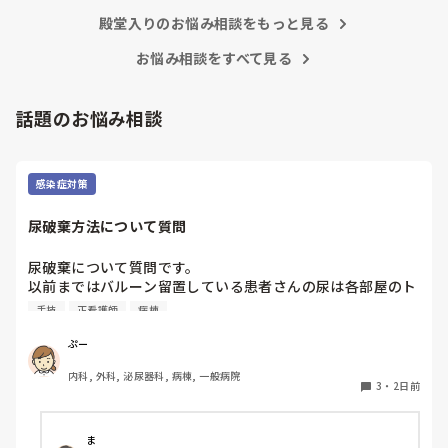
人とか受け持つことも当たり前な感じです。

人も昔からいますのでね🎵とどのつまり看護師が自分の仕事へ
朝の情報収集にも時間がかかり、結果、患者のことがわから
殿堂入りのお悩み相談をもっと見る
の向き合い方になると思いますよ🎵僕は昔の人間なので、昔は
ないという状況になります。新人も放置されるのなら、PNS
良かったよしか言えませんが、今と比べると個人的な動きが多
いと思います。昔は患者様、スタッフ全員に目を配れる人が沢
お悩み相談をすべて見る
の意味があるのか疑問です。

山いて新人の指導もしっかりしていましたし、新人さんも答え
先日も、入職して10ヶ月経つけど造影MRIの検査出しをした
てくれましたよ🎵今のアナタに出来るでしょうか⁉️物事の良し
事がなく、やり方がわからない新人さんが、先輩に「今まで
悪しの批判は簡単です。僕も出来ます。自分で何か解決策があ
話題のお悩み相談
やったことないの！？もう10ヶ月なんだから、未経験なこと
るなら実施してみてはどうでしょうか⁉️そういう事と思います
は自分から積極的に言って！」と言われていて、そんな無茶
よ🎵人の命は地球より重いと言った人がいます。ならば１人で
抱えるのは到底ムリですね🎵ならば皆で抱えましょうね🎵僕の
な…と思いました。

持論ですけど、頑張って👊😆🎵
新人さんが可愛そう、と感じることもある反面、ペアの先輩
感染症対策
が何か処置をしているけど、ペアの新人はのんびり記録して
いて、「(処置を)やったことあるの？無いなら見学したほう
尿破棄方法について質問
がいいんじゃないの？」と声をかけても、「記録終わってな
いんで」と。。。

尿破棄について質問です。

早く色々覚えたい！という、意欲があまり感じられず…これ
以前まではバルーン留置している患者さんの尿は各部屋のト
はPNS云々よりも、その新人の性格かな？とも思いました
イレに破棄する形でしたが、感染予防上汚物処理室でのみ破
が、ほとんどの新人に当てはまりました。。。時代柄でしょ
手技
正看護師
病棟
棄に代わり1人ウロバッグ空っぽにしたらその尿はすぐに汚
うか？？

物処理室に持っていくという非効率な方法になってます。尿
ぷー
私はどちらかといえば、PNSは好きじゃありません。

破棄人数は10人近くになるので病室と汚物処理室を10往復
でもPNSでやれというからには、もっと業務量に見合った、
内科, 外科, 泌尿器科, 病棟, 一般病院
する形に。結果尿破棄に時間がかかってます。

新人を指導しながら業務ができるゆとりが欲しいです。

3
・
2日前
以前の病院では尿破棄用ワゴン下段に蓄尿袋を患者さん分セ
ットしワゴン下段に乗せて破棄していき最後まとめて汚物処
PNSもそうじゃないのも経験している方は、どちらの方が良
理室で破棄してたのでその方法はダメなのか？と疑問抱いて
いと思いますか？
ま