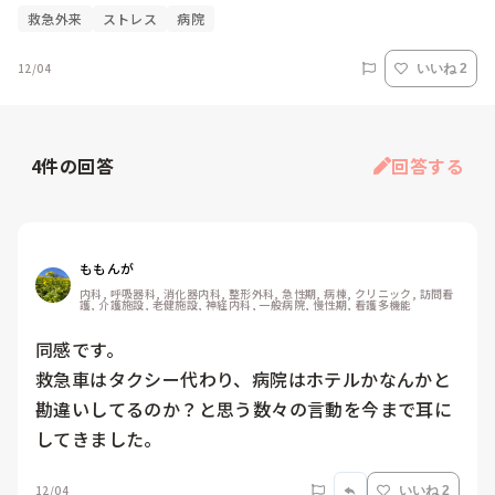
救急外来
ストレス
病院
12/04
いいね 2
4
件の回答
回答する
ももんが
内科, 呼吸器科, 消化器内科, 整形外科, 急性期, 病棟, クリニック, 訪問看
護, 介護施設, 老健施設, 神経内科, 一般病院, 慢性期, 看護多機能
同感です。

救急車はタクシー代わり、病院はホテルかなんかと
勘違いしてるのか？と思う数々の言動を今まで耳に
してきました。
12/04
いいね 2