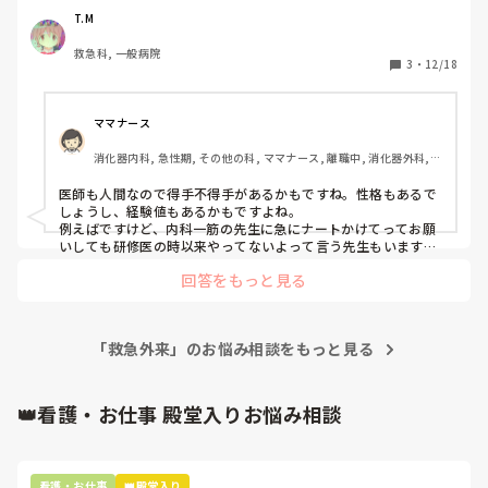
幸い、救急科の先生がその場にいたので無事、転院搬送でき
T.M
ました。

救急科, 一般病院
まぁ、救急科の先生の指示出しが素晴らしいというか私みた
3
・
12/18
いなペーペーでも『20ccシリンジ2個持ってきて』『エコー
立ち上げ準備』など言ってくれたり、ベテランの先輩には
『ノルアド2Aを生食100で溶いて』『ルートキープもう一
ママナース
つ』など指示していてカッコ良かったです。

消化器内科, 急性期, その他の科, ママナース, 離職中, 消化器外科, 
そこで、先輩看護師から急変時どのように行動するべきか教
終末期
えてもらったのですが『医師によっては急変対応時、リーダ
医師も人間なので得手不得手があるかもですね。性格もあるで
ーシップを発揮するのが苦手な人がいる』とのこと。

しょうし、経験値もあるかもですよね。

もちろん、私たち看護師すら苦手、未経験分野があるように
例えばですけど、内科一筋の先生に急にナートかけてってお願
医師も急変対応が苦手先生って実際いるんでしょうか？実際
いしても研修医の時以来やってないよって言う先生もいますし
ね。患者さんのCV挿入がなかなか出来ない先生もよく見かけま
どうなんでしょう？
回答をもっと見る
したね、循内の先生に依頼してました。
「救急外来」のお悩み相談をもっと見る
👑看護・お仕事 殿堂入りお悩み相談
看護・お仕事
👑殿堂入り