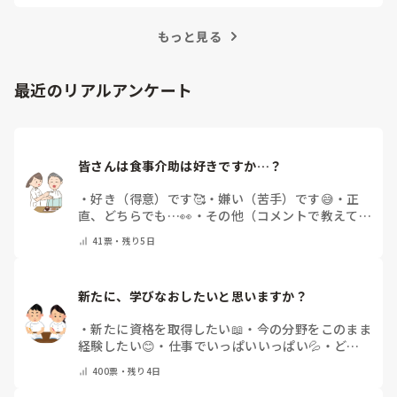
事では、看護師がつらさを感じたときの対処法や秘
訣を紹介します。
もっと見る
最近のリアルアンケート
皆さんは食事介助は好きですか…？
・
好き（得意）です🥰
・
嫌い（苦手）です😅
・
正
直、どちらでも…👀
・
その他（コメントで教えてく
ださい）
41
票・
残り5日
新たに、学びなおしたいと思いますか？
・
新たに資格を取得したい📖
・
今の分野をこのまま
経験したい😊
・
仕事でいっぱいいっぱい💦
・
どん
な自分になりたいか探し中🧐
・
その他（コメントで
400
票・
残り4日
教えてください）