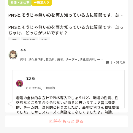
看護・お仕事
👑殿堂入り
患者さんに迷惑かけたわけじゃないから大丈夫、

と慰めてくれましたが、、

PNSとそうじゃ無いのを両方知っている方に質問です。ぶっ
自分が情けなくて情けなくて😭

ちゃけ、どっち...
明日からの勤務が怖い笑

PNSとそうじゃ無いのを両方知っている方に質問です。ぶっ
ちゃけ、どっちがいいですか？

こんなバカな私をせめて笑い飛ばしてください笑
PNS
情報収集
記録
私の病院は３年前からPNSを導入して、一部の病棟はその
後、PNSを廃止しました。

るる
私は、そのPNSを廃止した病棟からまだPNSをやっている病
内科, 消化器内科, 救急科, 病棟, リーダー, 消化器外科, 一般
棟に9月に異動してきました。

8
・
01/26
病院
ぶっちゃけ、新人のレベルにかなりの差が出ているなぁと感
じざるを得ませんでした。

色々な病棟に入院したことのある患者さんも、「(私が異動
洋之助
する前の病棟の方が)新人が患者から見てもよく動けてた
その他の科, 一般病院
よ」と言っていました。

現病棟はPNSだけれども、結局は忙しくて、新人の面倒を見
看護の全体的な方針でPNS導入でしょうけど、職場の性質、性
てられず、清潔ケアや単純に点滴を繋げてくるなど、簡単な
格的なところで合う合わないがあると思いますよ🎵昔は機能
仕事しか新人にさせていませんでした。PNSを廃止した病棟
的、チーム的、混合的と有りましたが、最初は皆さん右往左往
では、イベントは必ずと言っていいほど新人に担当させて、
でした。しかしスムーズに業務をこなしてましたよ。勿論、指
導する事も😉🆗✨でしたよ🎵どうしてもPNSの導入なら皆さん
指導者やリーダーが責任持って指導することで、新人ができ
回答をもっと見る
と意見交換を行うべきと思いますよ🎵それに人手が足りないの
ることがどんどん増えていったと思っています。

は昔から口癖のように言われていますよ🎵人手が足りない分は
現在の病棟はスタッフの人数が少ないので、1ペアで患者14
足りるように業務をこなしている人もいます。意欲的でない新