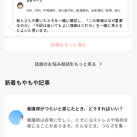
まゆナース
内科, 外科, 呼吸器科, 消化器内科, 循環器科, 泌尿器科, 病棟, 消化器
外科, 一般病院
新人さんが書いたメモを一緒に確認し、「この情報はなぜ重要
なのか」「今回は省いてもよい情報はどれか」を一緒に考える
とよいと思います。

ただ間違いを指摘するのではなく、患者さんの状態や報告の目
回答をもっと見る
的に照らして振り返ることで、重要度を判断する力が少しずつ
身につくのではないでしょうか。最初は情報を多く書いてしま
うことも自然だと思うので、繰り返し一緒に整理しながら、必
要な内容を選べるよう支援するとよいと思います。
話題のお悩み相談をもっと見る
新着もやもや記事
看護師がつらいと感じたとき、どうすればいい？
看護師は非常に忙しく、ときにはストレスや負担を
感じることがあります。そんなとき、つらさを乗り
越えるためにはどうすればよいでしょうか？この記