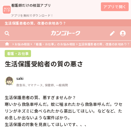
看護師
だけの相談アプリ
アプリで開く
アプリを無料でダウンロード！
生活保護患者の質、改善の余地あり？
お悩み相談
「看護・お仕事」のお悩み相談
生活保護患者の質、改善の余地あり？
看護・お仕事
生活保護受給者の質の悪さ
saki
救急科, ママナース, 保健師, 一般病院
生活保護患者の質、悪すぎませんか？

寒いから救急車呼んだ。蚊に噛まれたから救急車呼んだ。ワセ
リンがネズミに食べられたから薬出してほしい。などなど、た
め息しか出ないような案件ばかり。

生活保護の対象を見直してほしいです、、、