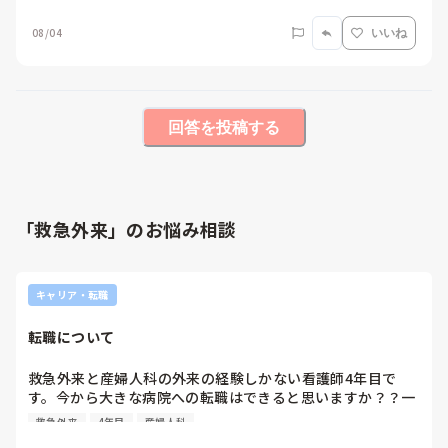
08/04
いいね
回答を投稿する
「救急外来」のお悩み相談
キャリア・転職
転職について
救急外来と産婦人科の外来の経験しかない看護師4年目で
す。今から大きな病院への転職はできると思いますか？？一
度進学のため退職しました。

救急外来
4年目
産婦人科