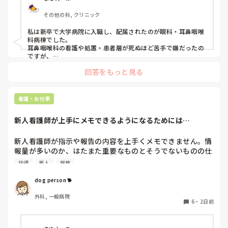
その他の科, クリニック
私は新卒で大学病院に入職し、配属されたのが眼科・耳鼻咽喉
科病棟でした。

耳鼻咽喉科の看護や処置・患者層が死ぬほど苦手で嫌だったの
ですが、

眼科は自分に合っていて好きだったので、そこからずーっと眼
回答をもっと見る
科で働いています。

大学病院に在籍していると必ず異動があるため、永遠に眼科病
棟に居続けることは不可能なので、

看護・お仕事
異動の声がかかる前に眼科クリニックに転職しました。

そこから先は何か所か眼科クリニックを転々として今の職場に
新人看護師が上手にメモできるようになるためには…
至る、という感じです。
新人看護師が指示や報告の内容を上手くメモできません。情
報量が多いのか、はたまた重要なものとそうでないものの仕
分けができないのか…  肝心な事柄を逃してしまいます。何
指導
新人
病棟
かよい指導方法はないでしょうか？　出来るだけゆっくり指
示・報告するよう皆で努力しています。
dog person 🐕
外科, 一般病院
6
・
2日前