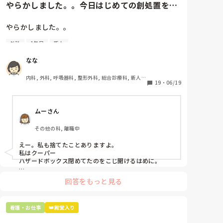
やらかしました。。今日はじめての創処置をし
ました。物品で滅菌の鑷子やハ...
やらかしました。。

外科
1年目
新人
今日はじめての創処置をしました。

物品で滅菌の鑷子やハサミを使ったのですが、

なな
ゴミと一緒に、ノリで鑷子達を捨てました。。

患者に使用した物品は使い捨て、という認識が頭の中
内科, 外科, 呼吸器科, 整形外科, 総合診療科, 新人ナ
にあって…。

19
・
06/19
ース, 脳神経外科, 慢性期, 回復期
プリセプターに

ムーさん
「普通鑷子捨てる！？明らかに使い捨てて良いような
安物じゃないよね？」

その他の科, 離職中
「そんなミスした新人、あなたが初めてだよ」

と言われました。。

えー。私も捨てたことありますよ。

私はクーパー

たしかに、よくよく考えてみれば

ハザードボックス閉めてたのをこじ開けるはめに。

手術室で使った物品も全部滅菌して使いまわすし、

これは私じゃないけど、患者さんのガラケーを洗濯もの
滅菌の種類とかも学校で習ったはずなのに

回答をもっと見る
と一緒に出しちゃったり。(これは問題か💦)
なんで頭回らなかったんだろう😭

市長さんは、

看護・お仕事
👑殿堂入り
患者さんに迷惑かけたわけじゃないから大丈夫、
