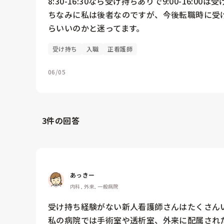
8:30-16:30なら受け持ちありで9:00-16:00
ちなみに私は後者なのですが、今後転職時に受
らいいのかと迷ってます。
受け持ち
入職
正看護師
06/05
3
件の回答
あっきー
内科, 外来, 一般病院
受け持ち経験がない新人看護師さんはたくさんい
私の病院では手術室や透析室、外来に配属され