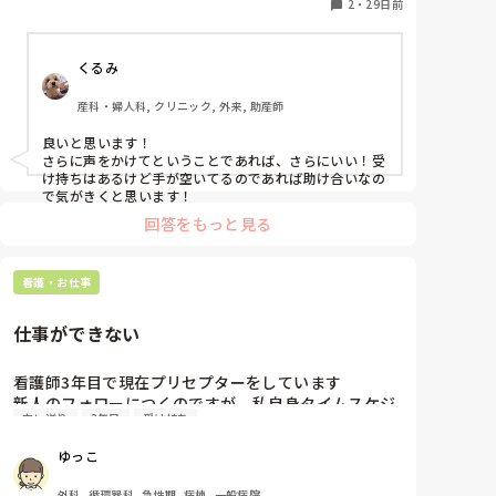
2
・
29日前
くるみ
産科・婦人科, クリニック, 外来, 助産師
良いと思います！

さらに声をかけてということであれば、さらにいい！受
け持ちはあるけど手が空いてるのであれば助け合いなの
で気がきくと思います！
回答をもっと見る
看護・お仕事
仕事ができない
看護師3年目で現在プリセプターをしています

新人のフォローにつくのですが、私自身タイムスケジ
申し送り
3年目
受け持ち
ュール管理が苦手でいつも仕事が遅く、新人の頃から
ミスが多いです。そもそも教える事がすごく苦手で
ゆっこ
す。

そんな自分なので、自分の受け持ちの予定と新人の予
外科, 循環器科, 急性期, 病棟, 一般病院