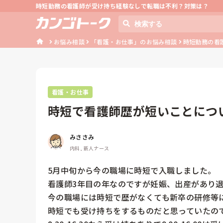
時短勤務の看護師が受け持ち経験なしで転職は不利？対策は？
お悩み相談
「看護・お仕事」のお悩み相談
時短勤務の看
看護・お仕事
時短で看護師歴が短いことにつ
みささみ
内科, 新人ナース
5月中旬から今の職場に時短で入職しました。

看護師3年目の年なのですが妊娠、出産があり退
今の職場には時短で歴がなくても新卒の研修等に
時短でも受け持ちをするものだと思っていたので