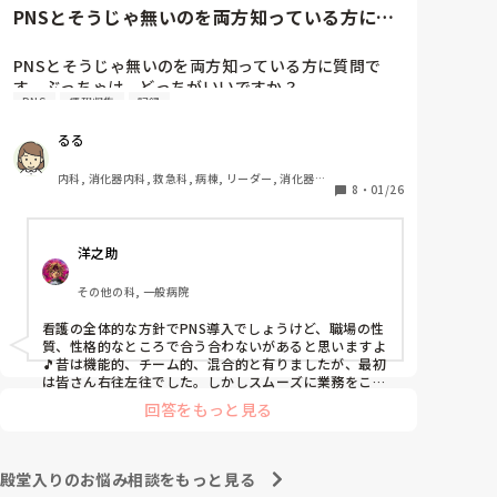
と慰めてくれましたが、、

PNSとそうじゃ無いのを両方知っている方に質
自分が情けなくて情けなくて😭

問です。ぶっちゃけ、どっち...
明日からの勤務が怖い笑

PNSとそうじゃ無いのを両方知っている方に質問で
す。ぶっちゃけ、どっちがいいですか？

こんなバカな私をせめて笑い飛ばしてください笑
PNS
情報収集
記録
私の病院は３年前からPNSを導入して、一部の病棟は
るる
その後、PNSを廃止しました。

私は、そのPNSを廃止した病棟からまだPNSをやって
内科, 消化器内科, 救急科, 病棟, リーダー, 消化器外
いる病棟に9月に異動してきました。

8
・
01/26
科, 一般病院
ぶっちゃけ、新人のレベルにかなりの差が出ているな
ぁと感じざるを得ませんでした。

洋之助
色々な病棟に入院したことのある患者さんも、「(私が
異動する前の病棟の方が)新人が患者から見てもよく動
その他の科, 一般病院
けてたよ」と言っていました。

現病棟はPNSだけれども、結局は忙しくて、新人の面
看護の全体的な方針でPNS導入でしょうけど、職場の性
倒を見てられず、清潔ケアや単純に点滴を繋げてくる
質、性格的なところで合う合わないがあると思いますよ
など、簡単な仕事しか新人にさせていませんでした。
🎵昔は機能的、チーム的、混合的と有りましたが、最初
PNSを廃止した病棟では、イベントは必ずと言ってい
は皆さん右往左往でした。しかしスムーズに業務をこな
してましたよ。勿論、指導する事も😉🆗✨でしたよ🎵ど
いほど新人に担当させて、指導者やリーダーが責任持
回答をもっと見る
うしてもPNSの導入なら皆さんと意見交換を行うべきと
って指導することで、新人ができることがどんどん増
思いますよ🎵それに人手が足りないのは昔から口癖のよ
えていったと思っています。

うに言われていますよ🎵人手が足りない分は足りるよう
現在の病棟はスタッフの人数が少ないので、1ペアで
に業務をこなしている人もいます。意欲的でない新人も
殿堂入りのお悩み相談をもっと見る
患者14人とか受け持つことも当たり前な感じです。

昔からいますのでね🎵とどのつまり看護師が自分の仕事