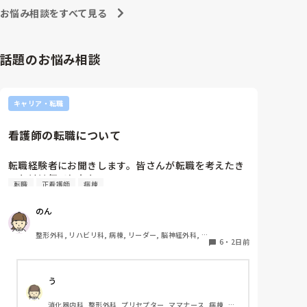
への向き合い方になると思いますよ🎵僕は昔の人間なの
朝の情報収集にも時間がかかり、結果、患者のことが
お悩み相談をすべて見る
で、昔は良かったよしか言えませんが、今と比べると個
わからないという状況になります。新人も放置される
人的な動きが多いと思います。昔は患者様、スタッフ全
のなら、PNSの意味があるのか疑問です。

員に目を配れる人が沢山いて新人の指導もしっかりして
先日も、入職して10ヶ月経つけど造影MRIの検査出し
いましたし、新人さんも答えてくれましたよ🎵今のアナ
話題のお悩み相談
をした事がなく、やり方がわからない新人さんが、先
タに出来るでしょうか⁉️物事の良し悪しの批判は簡単で
輩に「今までやったことないの！？もう10ヶ月なんだ
す。僕も出来ます。自分で何か解決策があるなら実施し
てみてはどうでしょうか⁉️そういう事と思いますよ🎵人
から、未経験なことは自分から積極的に言って！」と
の命は地球より重いと言った人がいます。ならば１人で
言われていて、そんな無茶な…と思いました。

キャリア・転職
抱えるのは到底ムリですね🎵ならば皆で抱えましょうね
新人さんが可愛そう、と感じることもある反面、ペア
🎵僕の持論ですけど、頑張って👊😆🎵
の先輩が何か処置をしているけど、ペアの新人はのん
看護師の転職について
びり記録していて、「(処置を)やったことあるの？無
いなら見学したほうがいいんじゃないの？」と声をか
けても、「記録終わってないんで」と。。。

転職経験者にお聞きします。皆さんが転職を考えたき
早く色々覚えたい！という、意欲があまり感じられ
っかけは何でしたか?
転職
正看護師
病棟
ず…これはPNS云々よりも、その新人の性格かな？と
も思いましたが、ほとんどの新人に当てはまりまし
のん
た。。。時代柄でしょうか？？

私はどちらかといえば、PNSは好きじゃありません。

整形外科, リハビリ科, 病棟, リーダー, 脳神経外科, 
でもPNSでやれというからには、もっと業務量に見合
6
・
2日前
回復期
った、新人を指導しながら業務ができるゆとりが欲し
いです。

う
PNSもそうじゃないのも経験している方は、どちらの
消化器内科, 整形外科, プリセプター, ママナース, 病棟, 訪
方が良いと思いますか？