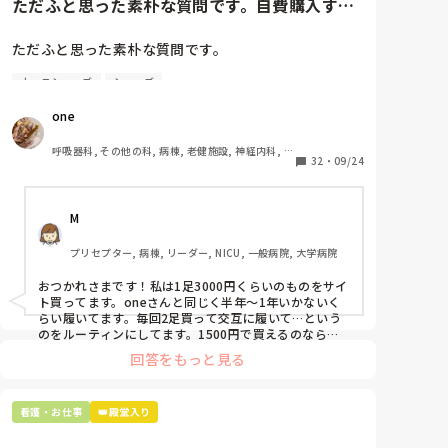
ただふと思った素朴な質問です。自費購入する
ナースシューズ(職場で使用し...
ただふと思った素朴な質問です。

ナースシューズ
シューズ
自費購入するナースシューズ(職場で使用してる靴)っ
ていくらくらいのものをどのくらいの期間使用してい
one
ますか？

呼吸器科, その他の科, 病棟, 老健施設, 神経内科, 一
わたしの職場の指定は「白のスニーカー」。

32
・
09/24
般病院
すぐに汚くなるので1,500円は絶対に超えたくない思
いがあり笑、商店街の靴屋さんやネットで安く見つけ
M
た時に買って半年〜1年未満で交換しています。

プリセプター, 病棟, リーダー, NICU, 一般病院, 大学病院
職場の人が「ナースシューズに3000円以上は出せな
い」って言ってて、わたしの倍額は出せるのか！とび
おつかれさまです！私は1足3000円くらいのものをサイ
っくりしたので、世の皆さんはどうなのかなと…🤔
ト買ってます。oneさんと同じく半年〜1年いかないく
らい履いてます。毎回2足買って交互に履いて…という
のをルーティンにしてます。1500円で買えるのなら私
も絶対そっちにしてると思うので良い買い物されてて羨
回答をもっと見る
ましいです！(笑)
看護・お仕事
👑殿堂入り