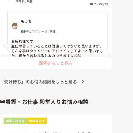
精神科, 病棟
精神薬が増えていました。それでも、28日の朝に職員
2
・
08/28
に対して、暴言があり、暴力の可能性を考え、隔離室
に入りました。すると主任から本当は、22日の暴力行
もっち
為があった時点で隔離しなければいけない。本当はあ
なたが22日に対処しておかなければいけないことだ
精神科, ママナース, 病棟
と、6日後の今日にかなり、怒られました。今まで何も
言うてこなかったのに、急に今日、そんなこと言われ
お疲れ様です。

て💦

主任の言っていることは間違ってはないと思いますが、
7月から人事異動で今までは寝たきり病棟で働いてい
そんな事はタイムリーにアドバイスしてよーと思いまし
たので、あまり暴力行為の対処にピンときてないし、
た。後から言われるとムカつきますよね😤
日勤や早出や遅出など、基本的な業務も覚えなければ
回答をもっと見る
いけないし、しかも練習がないので、毎日の業務をこ
なしながら、早出や遅出やリーダーの業務の情報収集
をしなければならないし、受け持ち患者も次々に持た
「受け持ち」のお悩み相談をもっと見る
されて💦

5歳　3歳　育児中　もういっぱいいっぱいです。
👑看護・お仕事 殿堂入りお悩み相談
看護・お仕事
👑殿堂入り