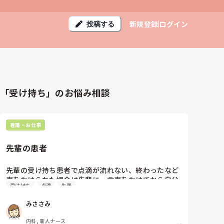
新規登録
ログイン
投稿する
「受け持ち」のお悩み相談
看護・お仕事
先輩の患者
先輩の受け持ち患者で点滴が流れない、終わったなど
声をかけられた場合は先輩に一言声をかけてから自分
受け持ち
点滴
先輩
みささみ
内科, 新人ナース