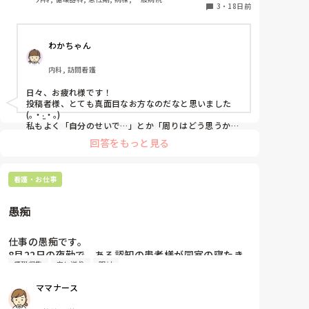
定を合わせながらタイムスケジュールを組み立てられ
3
・
18日前
ず、いつも申し送りがぎりぎりで帰りも遅いです。自
分がうまくフォローできないせいで、新人の成長を妨
わかちゃん
げてるのではないかと怖くなります。また、教えてい
て自分が今までしてきたことや知識・技術に自信が無
内科, 訪問看護
くなり常に不安な状態です。先日は初歩的なミスも連
発してしまっていました。全く戦力にならないため、
日々、お疲れ様です！

裏で先輩に色々言われてるのではないかと考えてしま
投稿者様、とても真面目なお方なのだなと思いました 
い仕事が怖くなります。3年目になるのにこんな状態
(｡・‧̫・｡)

なのはもうやめた方がいいのではないかと考えてしま
私もよく「自分のせいで…」とか「周りはどう思うか
な…」と考えてしまうタイプなので、気持ちは分かりま
いますが、プリセプターの役割は全うしたいと思って
回答をもっと見る
す。

います。

でも「役割は全うしたい！」と思うのですよね！

こんな私に何か助言をいただけると嬉しいです。
私だったら、新人を育てるという立場を利用して、自分
看護・お仕事
も成長したいです。

知識や技術に自信がなくなるのであればその都度、新人
さんと一緒になって学び直そうと思います！

愚痴
私なら新人さんに不安感や不信感を持たれないように、
「私も3年目でまだ曖昧な所があるんだ。スケジュール
管理も苦手なんだ」と先に正直に話しておきます！その
仕事の愚痴です。

方が気楽かもしれません (◜ᴗ◝ )

8月22日の夜勤で、ある認知の患者様が同室の寝たき
応援していますね！！
情報収集
申し送り
明け
り患者様を殴って、ケガをさせる暴力行為がありまし
た。

ママナース
そのことを明けの申し送りで言って、帰りました。

次に出勤したら、その患者様は暴力を振るった以降、