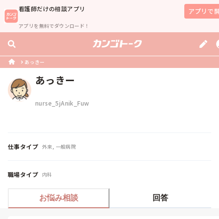
看護師
だけの相談アプリ
アプリで
アプリを無料でダウンロード！
あっきー
あっきー
nurse_5jAnik_Fuw
仕事タイプ
外来, 一般病院
職場タイプ
内科
お悩み相談
回答