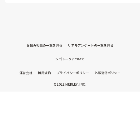
利用者様の状況によって変わるかと思います。

その会社さんがいかに平日、日中にオンコールが鳴らないような対
策をしているかだと思います。体調不良はどうにもできませんが、日
中に対策ができるかどうかでオンコールが減らせると今の会社に入
り学びました。

内容もちょっと痛いとか動けないとか、熱が出たとか緊急性が低い
ものもあります。そういうケースを事前に予測し頓服薬用意などでき
ておくことで訪問せず済むケースも増えました。

お悩み相談の一覧を見る
リアルアンケートの一覧を見る
新しい門出、応援しております！
シゴトークについて
運営会社
利用規約
プライバシーポリシー
外部送信ポリシー
©2022 MEDLEY, INC.