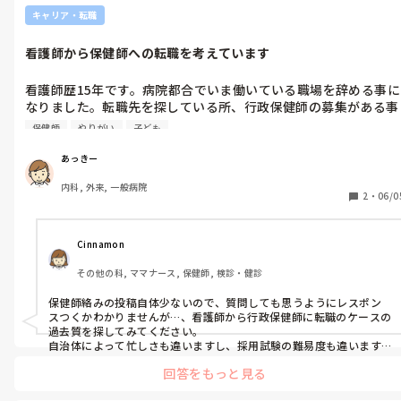
キャリア・転職
看護師から保健師への転職を考えています
看護師歴15年です。病院都合でいま働いている職場を辞める事に
なりました。転職先を探している所、行政保健師の募集がある事
に気づき受けるか迷っています。大学卒業時に保健師資格は取得
保健師
やりがい
子ども
しましたが経験は一切ありません。子供3人いて一番下は1歳で
す。現在36歳、この歳から新たに保健師として頑張れるか不安で
あっきー
すが、元々やりたい仕事だったのでとても興味があります。似た
内科, 外来, 一般病院
ような境遇で転職した方いますか？また行政保健師で働いている
2
・
06/0
方いますか？やりがいや大変な事などお話し聞きたいです。
Cinnamon
その他の科, ママナース, 保健師, 検診・健診
保健師絡みの投稿自体少ないので、質問しても思うようにレスポン
スつくかわかりませんが…、看護師から行政保健師に転職のケースの
過去質を探してみてください。

自治体によって忙しさも違いますし、採用試験の難易度も違います
が、受けるだけ受けてみて、採用されてから情報収集してもいいかも
回答をもっと見る
しれません。