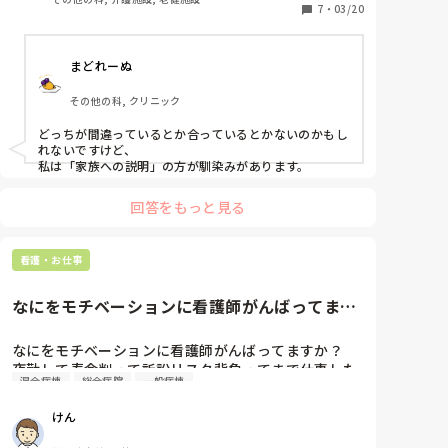
7
・
03/20
まどれーぬ
その他の科, クリニック
どっちが間違っているとか合っているとかないのかもし
れないですけど、

私は「家族への説明」の方が馴染みがあります。
回答をもっと見る
看護・お仕事
なにをモチベーションに看護師がんばってます
か？夜勤して寿命削って訴訟リ...
なにをモチベーションに看護師がんばってますか？

夜勤して寿命削って訴訟リスク背負ってまで仕事した
混合病棟
総合病院
一般病棟
い理由がみつからないです。
けん