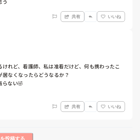
思う
共有
いいね
るけれど、看護師、私は准看だけど、何も携わったこ
居なくなったらどうなるか？

らない🤣

共有
いいね
を投稿する