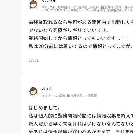
マルマル
内科, 外科, 呼吸器科, 消化器内科, 小児科, 整形外科, 産科・婦人科, 
HCU, プリセプター, 病棟, リーダー, 神経内科, 脳神経外科, GCU
前残業取れるなら許可がある範囲内で出勤したら
でないなら究極ギリギリでいいです。

業務開始してから情報とってもいいですし＾＾

私は20分前には着いてるので情報とってますが
07/01
ぷりん
ママナース, 病棟, 脳神経外科, 一般病院
はじめまして。

私は個人的に勤務開始時間には情報収集を終えて
新人だから早く来なければいけないなんてない
分あれば情報収集が終われるか考えて、それを逆