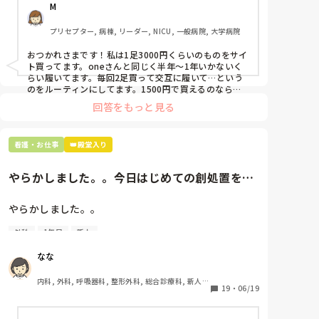
何かものすごくモヤモヤしています。

M
た時に買って半年〜1年未満で交換しています。

昨日はPCR検査受けて来たけど。陰性であってほしい
です。
プリセプター, 病棟, リーダー, NICU, 一般病院, 大学病院
職場の人が「ナースシューズに3000円以上は出せな
い」って言ってて、わたしの倍額は出せるのか！とび
おつかれさまです！私は1足3000円くらいのものをサイ
っくりしたので、世の皆さんはどうなのかなと…🤔
ト買ってます。oneさんと同じく半年〜1年いかないく
らい履いてます。毎回2足買って交互に履いて…という
のをルーティンにしてます。1500円で買えるのなら私
も絶対そっちにしてると思うので良い買い物されてて羨
回答をもっと見る
ましいです！(笑)
看護・お仕事
👑殿堂入り
やらかしました。。今日はじめての創処置をし
ました。物品で滅菌の鑷子やハ...
やらかしました。。

外科
1年目
新人
今日はじめての創処置をしました。

物品で滅菌の鑷子やハサミを使ったのですが、

なな
ゴミと一緒に、ノリで鑷子達を捨てました。。

患者に使用した物品は使い捨て、という認識が頭の中
内科, 外科, 呼吸器科, 整形外科, 総合診療科, 新人ナ
にあって…。

19
・
06/19
ース, 脳神経外科, 慢性期, 回復期
プリセプターに
