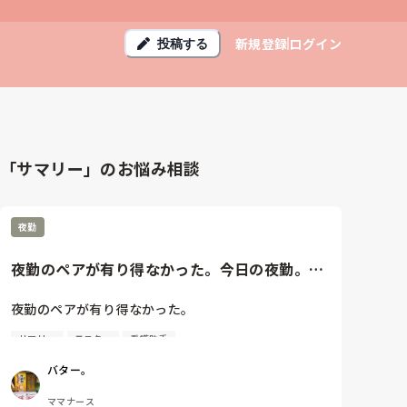
新規登録
ログイン
投稿する
「サマリー」のお悩み相談
夜勤
夜勤のペアが有り得なかった。今日の夜勤。ス
マホを見て急に怒りだし何も言...
夜勤のペアが有り得なかった。

サマリー
モニター
看護助手
今日の夜勤。

スマホを見て急に怒りだし

バター。
何も言わずとして電話をかけに行き

40分ほど居なくなって

ママナース