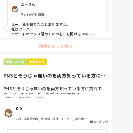
ムーさん
「普通鑷子捨てる！？明らかに使い捨てて良いような
安物じゃないよね？」

その他の科, 離職中
「そんなミスした新人、あなたが初めてだよ」

と言われました。。

えー。私も捨てたことありますよ。

私はクーパー

たしかに、よくよく考えてみれば

ハザードボックス閉めてたのをこじ開けるはめに。

手術室で使った物品も全部滅菌して使いまわすし、

これは私じゃないけど、患者さんのガラケーを洗濯もの
滅菌の種類とかも学校で習ったはずなのに

回答をもっと見る
と一緒に出しちゃったり。(これは問題か💦)
なんで頭回らなかったんだろう😭

市長さんは、

看護・お仕事
👑殿堂入り
患者さんに迷惑かけたわけじゃないから大丈夫、

と慰めてくれましたが、、

PNSとそうじゃ無いのを両方知っている方に質
自分が情けなくて情けなくて😭

問です。ぶっちゃけ、どっち...
明日からの勤務が怖い笑

PNSとそうじゃ無いのを両方知っている方に質問で
す。ぶっちゃけ、どっちがいいですか？

こんなバカな私をせめて笑い飛ばしてください笑
PNS
情報収集
記録
私の病院は３年前からPNSを導入して、一部の病棟は
るる
その後、PNSを廃止しました。

私は、そのPNSを廃止した病棟からまだPNSをやって
内科, 消化器内科, 救急科, 病棟, リーダー, 消化器外
いる病棟に9月に異動してきました。

8
・
01/26
科, 一般病院
ぶっちゃけ、新人のレベルにかなりの差が出ているな