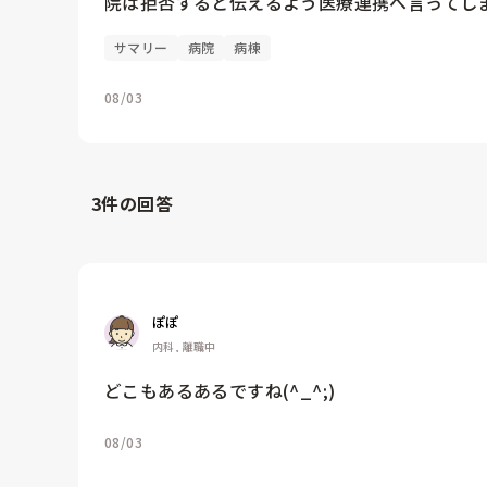
院は拒否すると伝えるよう医療連携へ言ってし
サマリー
病院
病棟
08/03
3
件の回答
ぽぽ
内科, 離職中
どこもあるあるですね(^_^;)
08/03