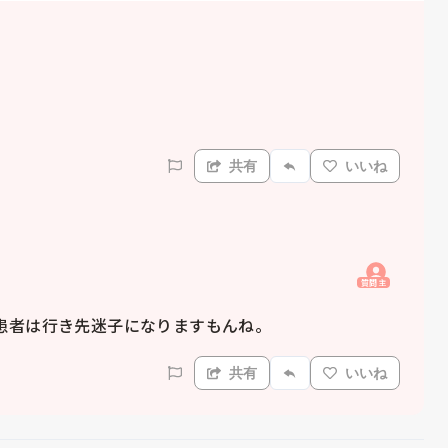
共有
いいね
質問主
患者は行き先迷子になりますもんね。
共有
いいね