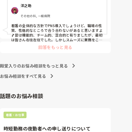
ぁと感じざるを得ませんでした。

洋之助
色々な病棟に入院したことのある患者さんも、「(私が
異動する前の病棟の方が)新人が患者から見てもよく動
その他の科, 一般病院
けてたよ」と言っていました。

現病棟はPNSだけれども、結局は忙しくて、新人の面
看護の全体的な方針でPNS導入でしょうけど、職場の性
倒を見てられず、清潔ケアや単純に点滴を繋げてくる
質、性格的なところで合う合わないがあると思いますよ
など、簡単な仕事しか新人にさせていませんでした。
🎵昔は機能的、チーム的、混合的と有りましたが、最初
PNSを廃止した病棟では、イベントは必ずと言ってい
は皆さん右往左往でした。しかしスムーズに業務をこな
してましたよ。勿論、指導する事も😉🆗✨でしたよ🎵ど
いほど新人に担当させて、指導者やリーダーが責任持
回答をもっと見る
うしてもPNSの導入なら皆さんと意見交換を行うべきと
って指導することで、新人ができることがどんどん増
思いますよ🎵それに人手が足りないのは昔から口癖のよ
えていったと思っています。

うに言われていますよ🎵人手が足りない分は足りるよう
現在の病棟はスタッフの人数が少ないので、1ペアで
に業務をこなしている人もいます。意欲的でない新人も
殿堂入りのお悩み相談をもっと見る
患者14人とか受け持つことも当たり前な感じです。

昔からいますのでね🎵とどのつまり看護師が自分の仕事
への向き合い方になると思いますよ🎵僕は昔の人間なの
朝の情報収集にも時間がかかり、結果、患者のことが
お悩み相談をすべて見る
で、昔は良かったよしか言えませんが、今と比べると個
わからないという状況になります。新人も放置される
人的な動きが多いと思います。昔は患者様、スタッフ全
のなら、PNSの意味があるのか疑問です。

員に目を配れる人が沢山いて新人の指導もしっかりして
先日も、入職して10ヶ月経つけど造影MRIの検査出し
いましたし、新人さんも答えてくれましたよ🎵今のアナ
話題のお悩み相談
をした事がなく、やり方がわからない新人さんが、先
タに出来るでしょうか⁉️物事の良し悪しの批判は簡単で
輩に「今までやったことないの！？もう10ヶ月なんだ
す。僕も出来ます。自分で何か解決策があるなら実施し
てみてはどうでしょうか⁉️そういう事と思いますよ🎵人
から、未経験なことは自分から積極的に言って！」と
の命は地球より重いと言った人がいます。ならば１人で
言われていて、そんな無茶な…と思いました。

看護・お仕事
抱えるのは到底ムリですね🎵ならば皆で抱えましょうね
新人さんが可愛そう、と感じることもある反面、ペア
🎵僕の持論ですけど、頑張って👊😆🎵
の先輩が何か処置をしているけど、ペアの新人はのん
時短勤務の夜勤者への申し送りについて
びり記録していて、「(処置を)やったことあるの？無