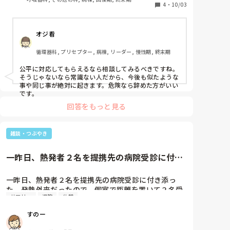
せめて連休最終日の入院な仕方ないですが、

4
・
10/03
てか、電話するなら一言あってもいいだろう。

連休初日の入院を勝手につけるのはひどい。

どこにいるのかも分からない

受け持ちいない人他にもいるのに、、、。
廊下で電話しながら歩いてる

オジ看
色々ビックリしすぎて今になって怒り心頭してる。

循環器科, プリセプター, 病棟, リーダー, 慢性期, 終末期
40分、たまたま何も無かったけど

公平に対応してもらえるなら相談してみるべきですね。
ここで何かあったら同責任取ればいいのだろうと思
そうじゃないなら常識ない人だから、今後も似たような
う。

事や同じ事が絶対に起きます。危険なら辞めた方がいい
です。
回答をもっと見る
雑談・つぶやき
一昨日、熱発者２名を提携先の病院受診に付き
添った。発熱外来だったので、...
一昨日、熱発者２名を提携先の病院受診に付き添っ
た。発熱外来だったので、個室で距離を置いて２名受
サマリー
退院
休憩
け入れて頂いた。

（実は２名とも数日前にその病院を退院したばかり）

すのー
ここまでが、前提。

片方は、自分の担当。（Aさんとします）
