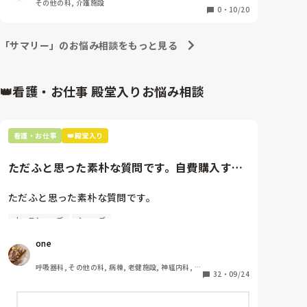
その他の科, 介護施設
もうひとりは、入所の日に関わっただけで、それ以降
0
・
10/20
はまったく接触なし。（Bさんとします）

コロナ検査してすぐ、検査の為にAさん居なくなっ
「サマリー」のお悩み相談をもっと見る
た。（別室で家族対応）

こちらは、Bさんに付き添いつつ、サマリー仕上げて
いた。スタッフさんに現状確認しても上手くはぐらか
👑看護・お仕事 殿堂入りお悩み相談
され、家族の付き添いはNG。

３時間以上待たされた。

改めて聞いたら、２回目検査してBさん陽性だったら
しい。その時点で即、上司に連絡。

看護・お仕事
👑殿堂入り
そりゃ、家族に付き添いなんて頼めないよね？

私が、コロナ感染時の病院の対応知らなかったのもい
ただふと思った素朴な質問です。自費購入する
けなかったけどね？もっと早急に教えて欲しかった。
職場にも、帰るに帰れず。転院先まで付き添い、丸１
ナースシューズ(職場で使用し...
日付き添いで全く休憩も取れなかった。

ただふと思った素朴な質問です。

陽性発覚後、ほぼ３０分おきに保健所から電話が何度
も入る。それの対応もあったし。

ナースシューズ
シューズ
自費購入するナースシューズ(職場で使用してる靴)っ
初めて防護服着たけど（搬送する１時間前くらい）

ていくらくらいのものをどのくらいの期間使用してい
one
あれって、本当に動作制限されて。

ますか？

何にも出来ないんだ。

呼吸器科, その他の科, 病棟, 老健施設, 神経内科, 一
陽性と発覚しても、長い時間同室で対応してるので私
わたしの職場の指定は「白のスニーカー」。

32
・
09/24
般病院
は濃厚接触者になってしまいました。

すぐに汚くなるので1,500円は絶対に超えたくない思
家族さんも気遣って下さって、申し訳ないし。

いがあり笑、商店街の靴屋さんやネットで安く見つけ