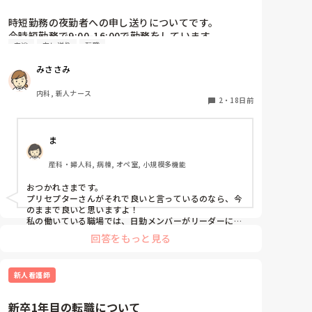
いなら見学したほうがいいんじゃないの？」と声をか
けても、「記録終わってないんで」と。。。

時短勤務の夜勤者への申し送りについてです。

早く色々覚えたい！という、意欲があまり感じられ
今時短勤務で9:00-16:00で勤務をしています。

中途
申し送り
転職
ず…これはPNS云々よりも、その新人の性格かな？と
看護師３年目の年ですが、妊娠出産があり看護師歴は
も思いましたが、ほとんどの新人に当てはまりまし
一年ほどなので新卒同様として今の職場に入りまし
みささみ
た。。。時代柄でしょうか？？

た。

私はどちらかといえば、PNSは好きじゃありません。

現在は2人受け持ちをして何かあれば指導者さんに報
内科, 新人ナース
でもPNSでやれというからには、もっと業務量に見合
告する形で動いています。

2
・
18日前
った、新人を指導しながら業務ができるゆとりが欲し
今の病院は夜勤さんへ直接申し送りをするので16:30
いです。

までの勤務じゃないと申し送りができないため指導者
ま
さんに私が送りをして指導者さんから送ってもらって
PNSもそうじゃないのも経験している方は、どちらの
いる形です。

産科・婦人科, 病棟, オペ室, 小規模多機能
方が良いと思いますか？
1人の先輩から先輩から夜勤者へ申し送りしてもらう
のは意味ないよねと言われました。

おつかれさまです。

そのことがあり、プリセプターに日中の様子を紙に書
プリセプターさんがそれで良いと言っているのなら、今
いて送ってもらうほうがいいですかと聞いたところ、
のままで良いと思いますよ！

それだと二度手間になるし今後受け持ちの人数も増え
私の働いている職場では、日勤メンバーがリーダーに変
更点や何か変わったことがあれば報告して、それをリー
たら大変になる。いつも記録の確認もするし、状態変
回答をもっと見る
ダーが夜勤者に申し送る形になってますし今のところ何
化あったらその都度報告すると思うからそれで大丈夫
も問題は起きてません。時短の方も同様です。

だよと言われました。

プリセプターにそう言われたのですが、正直それでい
新人看護師
みささみさん自身が、今の対応で問題がありそう、不安
いのか迷ってます。
がある…などあればプリセプターの方と相談してみてく
ださい。
新卒1年目の転職について