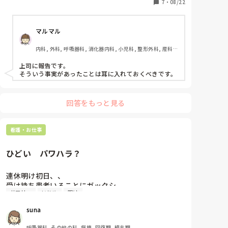
怒り心頭のまま戻ってきて

7
・
08/22
また電話。

マルマル
家族からのLINEだったのか。

ずっとその後も怒っていて

内科, 外科, 呼吸器科, 消化器内科, 小児科, 整形外科, 産科・
「大丈夫ですか？」と一応聞いても

婦人科, 耳鼻咽喉科, 皮膚科, 泌尿器科, リハビリ科, 救急科, 
「あぁ？」と。

急性期, 超急性期, ICU, CCU, HCU, プリセプター, 病棟, リ
上司に報告です。

ーダー, 神経内科, 脳神経外科, GCU, 消化器外科, 一般病院, 
そういう事実があったことは耳に入れておくべきです。
大学病院, 慢性期, 終末期, オペ室
無言で40分もいなくなって

私と助手さんは倒れてるのかな？とか

色々心配にもなったし

回答をもっと見る
ましてや

いつ急変が起こっても仕方ない人達何人もいるのに

無言で私用電話に行きそのあと無言。

看護・お仕事
モニターつけてる人、いつもアラームなるのに

ひどい　パワハラ？
今日は随分静かだなと思ってたら

全員モニター中断してたし

連休明け初日、、

サマリー頼まれてたのにそれもやらず

受け持ち患者いることにガックシ。

怒り狂って寝てるし。

サマリー
いじめ
明け
しかも連休初日の入院した人。

これいじめ？っておもった。

こんな無責任な先輩と夜勤組むの恐怖でしかないし

suna
しかも、複雑な家庭、被害妄想、せん妄。

引いてしまった。

初日が大事なのに、サマリーが必要になる人らしい。

呼吸器科, その他の科, 病棟, 回復期, 終末期