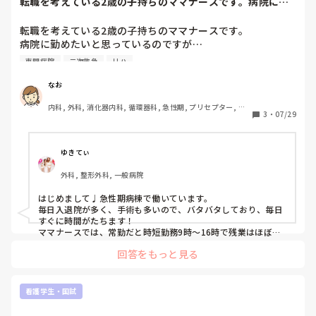
転職を考えている2歳の子持ちのママナースです。病院に勤
めたいと思ってい...
転職を考えている2歳の子持ちのママナースです。

病院に勤めたいと思っているのですが…

専門病院
二次救急
リハ
①民間病院（2次救急で療養型や精神科が主）

②リハビリテーション専門病院

なお
③急性期病院

内科, 外科, 消化器内科, 循環器科, 急性期, プリセプター, マ
3
・
07/29
マナース, 病棟, 介護施設, 老健施設, リーダー, 消化器外科, 
などで迷っています。

一般病院
第一希望は①民間病院なのですが療養や精神科の経験がなく
ゆきてぃ
それでも務まるのか…と不安です。

外科, 整形外科, 一般病院
それぞれ働いてらっしゃる方にどんな感じかお聞きしたいと
はじめまして♩急性期病棟で働いています。

思い投稿しました。

毎日入退院が多く、手術も多いので、バタバタしており、毎日
よろしくお願いします。
すぐに時間がたちます！

ママナースでは、常勤だと時短勤務9時〜16時で残業はほぼな
し。と、パートだと9時〜12時 12時〜17時 などその人に合わ
回答をもっと見る
せて勤務を合わせてくれます！託児所がないので、託児所あり
の病院だとなおいいと思います♩
看護学生・国試