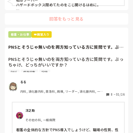
たしかに、よくよく考えてみれば

ハザードボックス閉めてたのをこじ開けるはめに。

手術室で使った物品も全部滅菌して使いまわすし、

これは私じゃないけど、患者さんのガラケーを洗濯ものと一緒
滅菌の種類とかも学校で習ったはずなのに

回答をもっと見る
に出しちゃったり。(これは問題か💦)
なんで頭回らなかったんだろう😭

市長さんは、

看護・お仕事
👑殿堂入り
患者さんに迷惑かけたわけじゃないから大丈夫、

と慰めてくれましたが、、

PNSとそうじゃ無いのを両方知っている方に質問です。ぶっ
自分が情けなくて情けなくて😭

ちゃけ、どっち...
明日からの勤務が怖い笑

PNSとそうじゃ無いのを両方知っている方に質問です。ぶっ
ちゃけ、どっちがいいですか？

こんなバカな私をせめて笑い飛ばしてください笑
PNS
情報収集
記録
私の病院は３年前からPNSを導入して、一部の病棟はその
後、PNSを廃止しました。

るる
私は、そのPNSを廃止した病棟からまだPNSをやっている病
内科, 消化器内科, 救急科, 病棟, リーダー, 消化器外科, 一般
棟に9月に異動してきました。

8
・
01/26
病院
ぶっちゃけ、新人のレベルにかなりの差が出ているなぁと感
じざるを得ませんでした。

色々な病棟に入院したことのある患者さんも、「(私が異動
洋之助
する前の病棟の方が)新人が患者から見てもよく動けてた
その他の科, 一般病院
よ」と言っていました。

現病棟はPNSだけれども、結局は忙しくて、新人の面倒を見
看護の全体的な方針でPNS導入でしょうけど、職場の性質、性
てられず、清潔ケアや単純に点滴を繋げてくるなど、簡単な