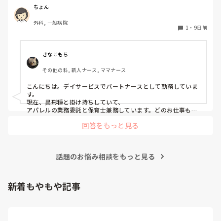
でゆっくりされたらいいのではないかと思います😊

ちょん
なが〜いお休み、サイコーですよ👍️
外科, 一般病院
1
・
9日前
きなこもち
その他の科, 新人ナース, ママナース
こんにちは。デイサービスでパートナースとして勤務していま
す。

現在、異形種と掛け持ちしていて、

アパレルの業務委託と保育士兼務しています。どのお仕事も、
家庭の事情や掛け持ち理解して頂いているので働きやすさは抜
回答をもっと見る
群です。

収入は、病棟看護師1本よりは今は劣りますが、時間に対して
のコスパはいいので在宅ワークも検討しています。
話題のお悩み相談をもっと見る
新着もやもや記事