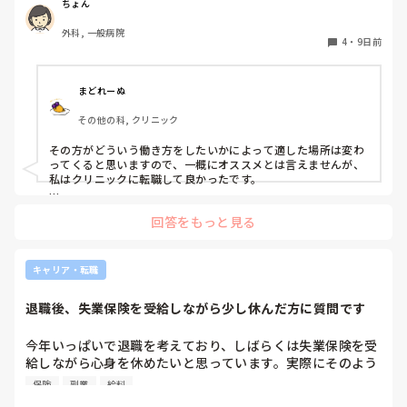
ちょん
私はどちらかといえば、PNSは好きじゃありません。

でもPNSでやれというからには、もっと業務量に見合った、
外科, 一般病院
新人を指導しながら業務ができるゆとりが欲しいです。

4
・
9日前
PNSもそうじゃないのも経験している方は、どちらの方が良
いと思いますか？
まどれーぬ
その他の科, クリニック
その方がどういう働き方をしたいかによって適した場所は変わ
ってくると思いますので、一概にオススメとは言えませんが、
私はクリニックに転職して良かったです。

夜勤が身体に合わず、病棟での働き方にも疲れてしまったの
回答をもっと見る
で、日勤のみの働き方ができるところを求めました。

働きたい科が明確だったので、その診療科のクリニックに転職
しようと思いました。

キャリア・転職
日勤のみの働き方になってから、体調はすこぶる良好です
(•̀ω•́)⸝ި ʕᦏ⌎

退職後、失業保険を受給しながら少し休んだ方に質問です
仕事内容も自分に合うところを求めて幾度もクリニックを転々
としました。

残業はどこのクリニックもほとんどありませんでした。

今年いっぱいで退職を考えており、しばらくは失業保険を受
給しながら心身を休めたいと思っています。実際にそのよう
お休みの取りやすさは、クリニックの規模によって異なると思
な過ごし方をされた方は、どのくらい休みましたか？「休ん
います。

保険
副業
給料
で良かったこと」や「こうしておけば良かった」と思うこと
大きなところであれば、その分スタッフの数が多いですし、シ