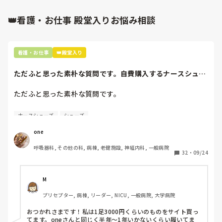
👑看護・お仕事 殿堂入りお悩み相談
看護・お仕事
👑殿堂入り
ただふと思った素朴な質問です。自費購入するナースシュー
ズ(職場で使用し...
ただふと思った素朴な質問です。

自費購入するナースシューズ(職場で使用してる靴)っていく
ナースシューズ
シューズ
らくらいのものをどのくらいの期間使用していますか？

one
わたしの職場の指定は「白のスニーカー」。

呼吸器科, その他の科, 病棟, 老健施設, 神経内科, 一般病院
すぐに汚くなるので1,500円は絶対に超えたくない思いがあ
32
・
09/24
り笑、商店街の靴屋さんやネットで安く見つけた時に買って
半年〜1年未満で交換しています。

M
職場の人が「ナースシューズに3000円以上は出せない」っ
プリセプター, 病棟, リーダー, NICU, 一般病院, 大学病院
て言ってて、わたしの倍額は出せるのか！とびっくりしたの
で、世の皆さんはどうなのかなと…🤔
おつかれさまです！私は1足3000円くらいのものをサイト買っ
てます。oneさんと同じく半年〜1年いかないくらい履いてま