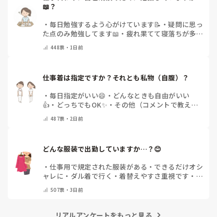
📖？
・
毎日勉強するよう心がけています📝
・
疑問に思っ
た点のみ勉強してます📖
・
疲れ果てて寝落ちが多い
なぁ…😅
・
休日にまとめてやりますっ❕
・
その他
448
票・
1日前
（コメントで教えてください）
仕事着は指定ですか？それとも私物（自腹）？
・
毎日指定がいい😄
・
どんなときも自由がいい
👍
・
どっちでもOK✨
・
その他（コメントで教えて
ください）
487
票・
2日前
どんな服装で出勤していますか…？😊
・
仕事用で規定された服装がある
・
できるだけオシ
ャレに
・
ダル着で行く
・
着替えやすさ重視です
・
病
院のユニフォームそのまま
・
その時によって様々
・
507
票・
3日前
その他(コメントで教えてください)
リアルアンケートをもっと見る