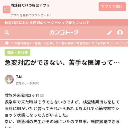
看護師
だけの相談アプリ
アプリで開く
アプリを無料でダウンロード！
救急対応における医師のリーダーシップ能力について
お悩み相談
「看護・お仕事」のお悩み相談
救急対応における医師のリーダーシッ
看護・お仕事
急変対応ができない、苦手な医師ってい
るんですか？
T.M
救急科, 一般病院
救急外来勤務3ヶ月目

救急車で来た時はそうでもないのですが、検査結果待ちをして
る時に胸がいたと言ってそれからあれよあよれで心筋梗塞でシ
ョック状態になった方がいました。

幸い、救急科の先生がその場にいたので無事、転院搬送できま