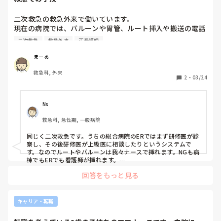
二次救急の救急外来で働いています。

現在の病院では、バルーンや胃管、ルート挿入や搬送の電話
も看護師でしていますが、多くの病院では救急専門医や研修
二次救急
救急外来
正看護師
医がするのでしょうか？
まーる
救急科, 外来
2
・
03/24
Ns
救急科, 急性期, 一般病院
同じく二次救急です。うちの総合病院のERではまず研修医が診
察し、その後研修医が上級医に相談したりというシステムで
す。なのでルートやバルーンは我々ナースで挿れます。NGも病
棟でもERでも看護師が挿れます。

ただうちには救急救命士の人が実習というか練習にきてるので
回答をもっと見る
サーフロはまずその方たちにしてもらいますね。その方たちが
失敗したら我々ナースがしてます。
キャリア・転職