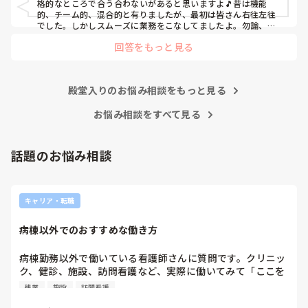
格的なところで合う合わないがあると思いますよ🎵昔は機能
仕事しか新人にさせていませんでした。PNSを廃止した病棟
的、チーム的、混合的と有りましたが、最初は皆さん右往左往
では、イベントは必ずと言っていいほど新人に担当させて、
でした。しかしスムーズに業務をこなしてましたよ。勿論、指
導する事も😉🆗✨でしたよ🎵どうしてもPNSの導入なら皆さん
指導者やリーダーが責任持って指導することで、新人ができ
回答をもっと見る
と意見交換を行うべきと思いますよ🎵それに人手が足りないの
ることがどんどん増えていったと思っています。

は昔から口癖のように言われていますよ🎵人手が足りない分は
現在の病棟はスタッフの人数が少ないので、1ペアで患者14
足りるように業務をこなしている人もいます。意欲的でない新
人とか受け持つことも当たり前な感じです。

人も昔からいますのでね🎵とどのつまり看護師が自分の仕事へ
朝の情報収集にも時間がかかり、結果、患者のことがわから
殿堂入りのお悩み相談をもっと見る
の向き合い方になると思いますよ🎵僕は昔の人間なので、昔は
ないという状況になります。新人も放置されるのなら、PNS
良かったよしか言えませんが、今と比べると個人的な動きが多
いと思います。昔は患者様、スタッフ全員に目を配れる人が沢
お悩み相談をすべて見る
の意味があるのか疑問です。

山いて新人の指導もしっかりしていましたし、新人さんも答え
先日も、入職して10ヶ月経つけど造影MRIの検査出しをした
てくれましたよ🎵今のアナタに出来るでしょうか⁉️物事の良し
事がなく、やり方がわからない新人さんが、先輩に「今まで
悪しの批判は簡単です。僕も出来ます。自分で何か解決策があ
話題のお悩み相談
やったことないの！？もう10ヶ月なんだから、未経験なこと
るなら実施してみてはどうでしょうか⁉️そういう事と思います
は自分から積極的に言って！」と言われていて、そんな無茶
よ🎵人の命は地球より重いと言った人がいます。ならば１人で
抱えるのは到底ムリですね🎵ならば皆で抱えましょうね🎵僕の
な…と思いました。

持論ですけど、頑張って👊😆🎵
新人さんが可愛そう、と感じることもある反面、ペアの先輩
キャリア・転職
が何か処置をしているけど、ペアの新人はのんびり記録して
いて、「(処置を)やったことあるの？無いなら見学したほう
病棟以外でのおすすめな働き方
がいいんじゃないの？」と声をかけても、「記録終わってな
いんで」と。。。

病棟勤務以外で働いている看護師さんに質問です。クリニッ
早く色々覚えたい！という、意欲があまり感じられず…これ
ク、健診、施設、訪問看護など、実際に働いてみて「ここを
はPNS云々よりも、その新人の性格かな？とも思いました
選んで良かった」と思う職場はありますか？仕事内容や残業
が、ほとんどの新人に当てはまりました。。。時代柄でしょ
残業
施設
訪問看護
の有無、お休みの取りやすさも知りたいです。
うか？？
