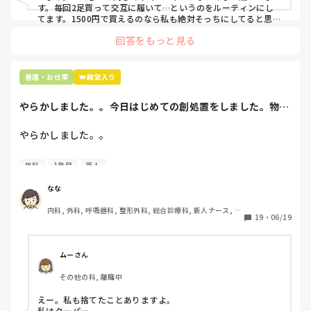
す。毎回2足買って交互に履いて…というのをルーティンにし
てます。1500円で買えるのなら私も絶対そっちにしてると思う
ので良い買い物されてて羨ましいです！(笑)
回答をもっと見る
看護・お仕事
👑殿堂入り
やらかしました。。今日はじめての創処置をしました。物品
で滅菌の鑷子やハ...
やらかしました。。

今日はじめての創処置をしました。

外科
1年目
新人
物品で滅菌の鑷子やハサミを使ったのですが、

ゴミと一緒に、ノリで鑷子達を捨てました。。

なな
患者に使用した物品は使い捨て、という認識が頭の中にあっ
内科, 外科, 呼吸器科, 整形外科, 総合診療科, 新人ナース, 脳
て…。

19
・
06/19
神経外科, 慢性期, 回復期
プリセプターに

「普通鑷子捨てる！？明らかに使い捨てて良いような安物じ
ムーさん
ゃないよね？」

その他の科, 離職中
「そんなミスした新人、あなたが初めてだよ」

と言われました。。

えー。私も捨てたことありますよ。

私はクーパー
