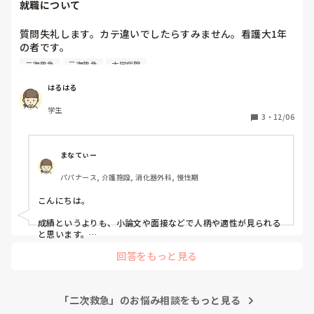
就職について
質問失礼します。カテ違いでしたらすみません。看護大1年
の者です。

二次救急
三次救急
大学病院
現在通っている大学には付属の病院が無いのですが、他所の
大学病院(実習先を除く)に就職するのは余程成績が良くない
はるはる
と難しいでしょうか？

学生
3
・
12/06
また、以前から三次救急をやっているところで働きたいと考
えているのですが、新卒の場合ですと、やはり二次救急が限
界でしょうか？

まなてぃー
パパナース, 介護施設, 消化器外科, 慢性期
実習先に三次救急までやっていて自宅からも車で10〜15分
位のところがあるのですが、幼い頃入院していた時に、看護
こんにちは。

師の方に舌打ちされたりグチグチと怒られ続けていた事がず
っと忘れられず、あまり良い印象が無いので、どれだけ自宅
成績というよりも、小論文や面接などで人柄や適性が見られる
から通いやすくても現状ここに就職したいとは思っていませ
と思います。

ん。(まだ病院実習に行ってないので、今後実習に行った
回答をもっと見る
また、まだ１年生とのことですので、

後、もしかしたら印象が変わるかもしれませんが…)

まずは学問に励んで、実習などをこなして具体的にどんな看護
師になりたいのかなどをみつけることを優先にしたほうが良い
のではないかなと思います！
「二次救急」のお悩み相談をもっと見る