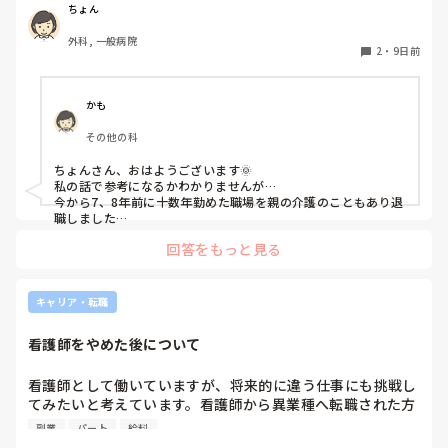
フト制になったりします。

があれば教えていただきたいです。
ちょん
人数が多いところは比較的お休みも取りやすいのではないかと
思います。

外科, 一般病院
2
・
9日前
私はシフト制は嫌なので、曜日固定のところを選ぶようにして
きました。

これまで勤めてきたクリニックは、看護師が二人体制で全体の
かも
スタッフ数も少ないところがほとんどでした。

必要最低限の人員しかいないので、誰か一人でも休まれたら困
その他の科
るという状況のため、お休みが取りやすい環境ではなかったで
すね(´･ω･`; )

ちょんさん、おはようございます🌞

私の話で参考になるかわかりませんが…

でも年間休日が多いところを選ぶようにしていますので、お休
今から7、8年前に十数年勤めた職場を親の介護のこともあり退
みが少なくてつらいと思ったことはないです。

職しました

期限を決めて休んだわけではなかったので気づいたら4年も休
私は既婚ですが子どもがいないのと、自分の体調不良とかもほ
回答をもっと見る
んでいました💧

ぼほぼないので、

休職後1年余りで親の介護が終わったのですが

急なお休みが取れなくても別に困らないのかもしれません。
たまたまその4年がコロナと丸被りして旅行にも行けず、友達
と会うことすらままならず、な感じでした

キャリア・転職
ただ、元々家にいるのが苦痛になるタイプではなかったので主
婦生活満喫しまくりました（笑）

看護師をやめた後について
なのでよかったことといったら

親を看取れたこと、主婦生活満喫できてゆっくり休めたことで
すかね〜

看護師として働いていますが、将来的に違う仕事にも挑戦し
こうしておけば良かった、はあまり浮かばないのですがパソコ
てみたいと考えています。看護師から異業種へ転職された方
ンを習っていたらよかったかなと思うくらいですかね

がいましたら、転職理由や今のお仕事の働きやすさ、収入面
看護師してると時に長い休みが必要な時もあると思います

副業
パート
給料
などを教えていただけると参考になります。
ちょんさんもちょんさんがもう大丈夫かな、と思えるくらいま