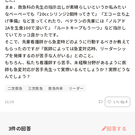
した。

まぁ、救急科の先生の指示出しが素晴らしいというか私みたい
なペーペーでも『20ccシリンジ2個持ってきて』『エコー立ち上
げ準備』など言ってくれたり、ベテランの先輩には『ノルアド
2Aを生食100で溶いて』『ルートキープもう一つ』など指示し
ていてカッコ良かったです。

そこで、先輩看護師から急変時どのように行動するべきか教えて
もらったのですが『医師によっては急変対応時、リーダーシッ
プを発揮するのが苦手な人がいる』とのこと。

もちろん、私たち看護師すら苦手、未経験分野があるように医
師も急変対応が苦手先生って実際いるんでしょうか？実際どうな
んでしょう？
二次救急
三次救急
救急外来
リーダー
12/18
いいね 4
3
件の回答
回答する