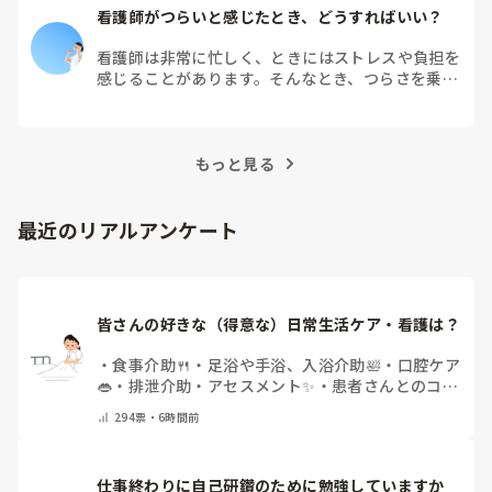
看護師がつらいと感じたとき、どうすればいい？
看護師は非常に忙しく、ときにはストレスや負担を
感じることがあります。そんなとき、つらさを乗り
越えるためにはどうすればよいでしょうか？この記
事では、看護師がつらさを感じたときの対処法や秘
訣を紹介します。
もっと見る
最近のリアルアンケート
皆さんの好きな（得意な）日常生活ケア・看護は？
・
食事介助🍴
・
足浴や手浴、入浴介助🛀
・
口腔ケア
👄
・
排泄介助・アセスメント✨
・
患者さんとのコミ
ュニケーション😊
・
特にない
・
その他（コメント
294
票・
6時間前
で教えてください）
仕事終わりに自己研鑽のために勉強していますか