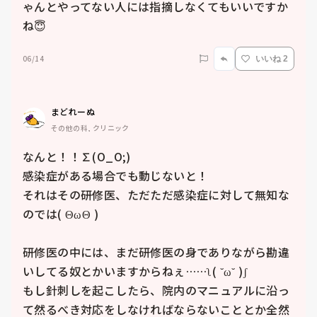
ゃんとやってない人には指摘しなくてもいいですか
ね😇
06/14
いいね 2
まどれーぬ
その他の科, クリニック
なんと！！∑(O_O;)

感染症がある場合でも動じないと！

それはその研修医、ただただ感染症に対して無知な
のでは( ΘωΘ )

研修医の中には、まだ研修医の身でありながら勘違
いしてる奴とかいますからねぇ……ʅ( ˘ω˘ )ʃ

もし針刺しを起こしたら、院内のマニュアルに沿っ
て然るべき対応をしなければならないこととか全然