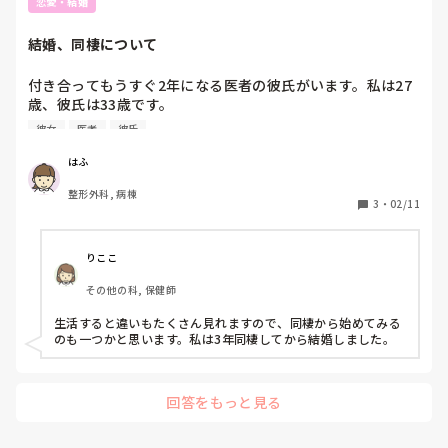
恋愛・結婚
結婚、同棲について
付き合ってもうすぐ2年になる医者の彼氏がいます。私は27
歳、彼氏は33歳です。

彼氏は大学院生で、元々車で片道2時間程度の遠距離をし
彼女
医者
彼氏
て、3ヶ月くらい遠方に研修？に行きやっと車で40分程度の
所に住むようになりました。

はふ
私も彼もいい歳ですし、そろそろ結婚したいし子供も欲しい
整形外科, 病棟
のでこれからのことをどう考えているのか聞いてみたとこ
3
・
02/11
ろ、まずは同棲してから考えたいとのことでした。

私は元彼の時に同棲しようとしたのですがやっぱり色々ダメ
で、同棲はしないで結婚したいと思っていたので、その考え
りここ
を受け入れられず変な雰囲気になってしまいました。

その他の科, 保健師
私ははっきり結婚したいと思っていると伝えたのですが、今
まで遠距離でやっと近くにいれるようになったから一緒に住
生活すると違いもたくさん見れますので、同棲から始めてみる
んでから考えたいという返事でした。

のも一つかと思います。私は3年同棲してから結婚しました。
彼が言っていることも分かるのですが、将来の予定(結婚
式、妊娠出産)を考えると早いうちがいいという気持ちが譲
れなくて……

回答をもっと見る
次会う時にどうしたらいいのか分からなくて、アドバイスい
ただきたいです。