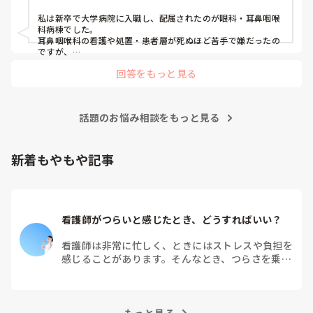
私は新卒で大学病院に入職し、配属されたのが眼科・耳鼻咽喉
科病棟でした。

耳鼻咽喉科の看護や処置・患者層が死ぬほど苦手で嫌だったの
ですが、

眼科は自分に合っていて好きだったので、そこからずーっと眼
回答をもっと見る
科で働いています。

大学病院に在籍していると必ず異動があるため、永遠に眼科病
棟に居続けることは不可能なので、

話題のお悩み相談をもっと見る
異動の声がかかる前に眼科クリニックに転職しました。

そこから先は何か所か眼科クリニックを転々として今の職場に
至る、という感じです。
新着もやもや記事
看護師がつらいと感じたとき、どうすればいい？
看護師は非常に忙しく、ときにはストレスや負担を
感じることがあります。そんなとき、つらさを乗り
越えるためにはどうすればよいでしょうか？この記
事では、看護師がつらさを感じたときの対処法や秘
訣を紹介します。
もっと見る