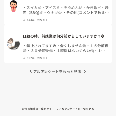
・
スイカ🍉
・
アイス🍦
・
そうめん🥢
・
かき氷🍧
・
焼
肉（BBQ)🍖
・
ウナギ🐟
・
その他(コメントで教え
てください)
473
票・
残り4日
日勤の時、前残業は何分前からしていますか？⌚
・
禁止されてます🚫
・
全くしません🙅
・
１５分前後
😊
・
３０分前後🤓
・
１時間はないくらい🤔
・
１時
間以上…😨
・
その他（コメントで教えて下さい）
502
票・
残り3日
リアルアンケートをもっと見る
お悩み相談の一覧を見る
リアルアンケートの一覧を見る