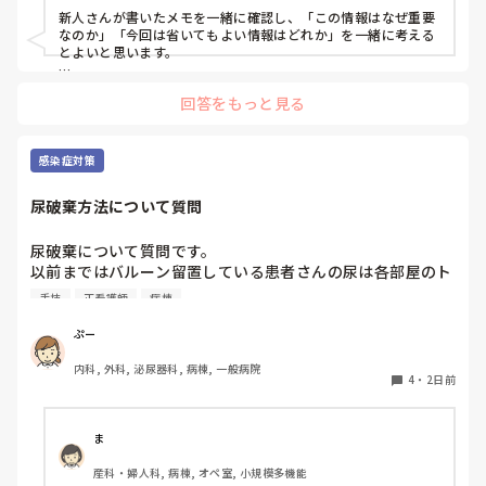
新人さんが書いたメモを一緒に確認し、「この情報はなぜ重要
なのか」「今回は省いてもよい情報はどれか」を一緒に考える
とよいと思います。

ただ間違いを指摘するのではなく、患者さんの状態や報告の目
回答をもっと見る
的に照らして振り返ることで、重要度を判断する力が少しずつ
身につくのではないでしょうか。最初は情報を多く書いてしま
うことも自然だと思うので、繰り返し一緒に整理しながら、必
要な内容を選べるよう支援するとよいと思います。
感染症対策
尿破棄方法について質問
尿破棄について質問です。

以前まではバルーン留置している患者さんの尿は各部屋のト
イレに破棄する形でしたが、感染予防上汚物処理室でのみ破
手技
正看護師
病棟
棄に代わり1人ウロバッグ空っぽにしたらその尿はすぐに汚
物処理室に持っていくという非効率な方法になってます。尿
ぷー
破棄人数は10人近くになるので病室と汚物処理室を10往復
内科, 外科, 泌尿器科, 病棟, 一般病院
する形に。結果尿破棄に時間がかかってます。

4
・
2日前
以前の病院では尿破棄用ワゴン下段に蓄尿袋を患者さん分セ
ットしワゴン下段に乗せて破棄していき最後まとめて汚物処
理室で破棄してたのでその方法はダメなのか？と疑問抱いて
ま
ます。もちろん汚物見えないようワゴンにカバーする等対策
産科・婦人科, 病棟, オペ室, 小規模多機能
して。
