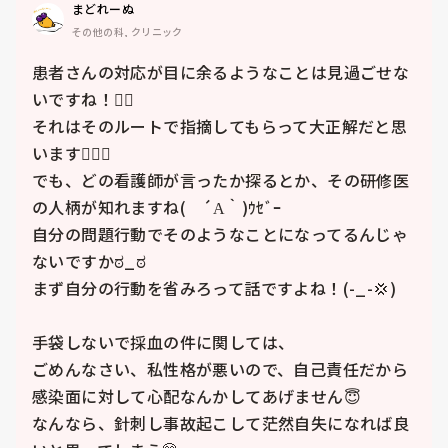
まどれーぬ
その他の科, クリニック
患者さんの対応が目に余るようなことは見過ごせな
いですね！🙂‍↕️

それはそのルートで指摘してもらって大正解だと思
います🙆🏻‍♀️

でも、どの看護師が言ったか探るとか、その研修医
の人柄が知れますね(　´Α｀)ｳｾﾞｰ

自分の問題行動でそのようなことになってるんじゃ
ないですかಠ_ಠ

まず自分の行動を省みろって話ですよね！(-_-💢)

手袋しないで採血の件に関しては、

ごめんなさい、私性格が悪いので、自己責任だから
感染面に対して心配なんかしてあげません😇

なんなら、針刺し事故起こして茫然自失になれば良