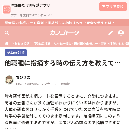
看護師
だけの相談アプリ
アプリで開く
アプリを無料でダウンロード！
研修医の末梢ルート穿刺で手袋外しは指摘すべき？安全な伝え方は？
お悩み相談
「感染症対策」のお悩み相談
研修医の末梢ルート穿刺で手袋外しは指
感染症対策
他職種に指摘する時の伝え方を教えてく
ださい
ちびさま
内科, その他の科, ママナース, 一般病院
時々研修医が末梢ルートを留置するときに、介助につきます。
高齢の患者さんが多く血管がわかりにくいのはわかりますが、
大体の研修医はせっかく手袋をつけていたのに血管を探す時に
片手の手袋を外してそのまま穿刺します。結構頻回にこのよう
な場面に遭遇するのですが、患者さんの前なので指摘できずに