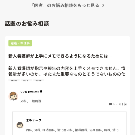
「医者」のお悩み相談をもっと見る
話題のお悩み相談
看護・お仕事
新人看護師が上手にメモできるようになるためには…
新人看護師が指示や報告の内容を上手くメモできません。情
報量が多いのか、はたまた重要なものとそうでないものの仕
分けができないのか…  肝心な事柄を逃してしまいます。何
指導
新人
病棟
かよい指導方法はないでしょうか？　出来るだけゆっくり指
示・報告するよう皆で努力しています。
dog person 🐕
外科, 一般病院
6
・
2日前
まゆナース
内科, 外科, 呼吸器科, 消化器内科, 循環器科, 泌尿器科, 病棟, 消化器
外科, 一般病院