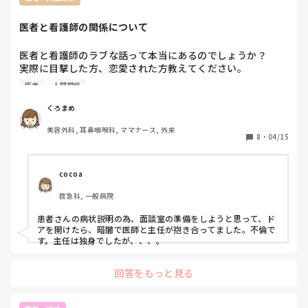
私は「偶然出会って、付き合ってるのが医師であって。

医師と結婚するために看護師の資格を苦労して取ったわけで
医者と看護師の関係について
は有りません！」と軽く口論😅

医者と看護師のラブな話って本当にあるのでしょうか？

私は子供の頃からの夢。当時は白衣(スカートタイプのユニ
実際に目撃した方、恋愛された方教えてください。

フォーム)にナースキャップ(看護師の象徴っぽいイメージで)
ちなみに私の勤めた病院は

憧れて🩷

医者
人間関係
おじいちゃん先生しかいなくて無理でした。笑
就職して3年ほどでナースキャップ廃止、ユニフォームもパ
ンツタイプに🤣

くろまめ
しかし、看護師って仕事が大好きで、段々と面白さを感じ始
美容外科, 耳鼻咽喉科, ママナース, 外来
めて、誇りが持てるようになってきていた頃で。

8
・
04/15
馬鹿にされたような気がして腹立たしく悔しくて。思わず言
ってしまいました。

cocoa
今の私なら「勝手に言ってろ。馬鹿な女医だなぁ。可哀想な
救急科, 一般病院
思考だなぁ。」って右から左に流せるのに。

あの頃は私も若かったんだなぁ。って、もう30年近く前の事
患者さんの病状説明の為、面談室の準備をしようと思って、ド
アを開けたら、暗闇で医師と主任が抱き合ってました。不倫で
す。主任は独身でしたが、、、。
回答をもっと見る