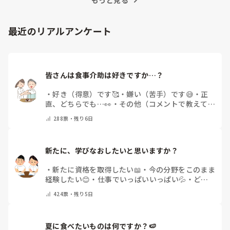
最近のリアルアンケート
皆さんは食事介助は好きですか…？
・
好き（得意）です🥰
・
嫌い（苦手）です😅
・
正
直、どちらでも…👀
・
その他（コメントで教えてく
ださい）
288
票・
残り6日
新たに、学びなおしたいと思いますか？
・
新たに資格を取得したい📖
・
今の分野をこのまま
経験したい😊
・
仕事でいっぱいいっぱい💦
・
どん
な自分になりたいか探し中🧐
・
その他（コメントで
424
票・
残り5日
教えてください）
夏に食べたいものは何ですか？🍉