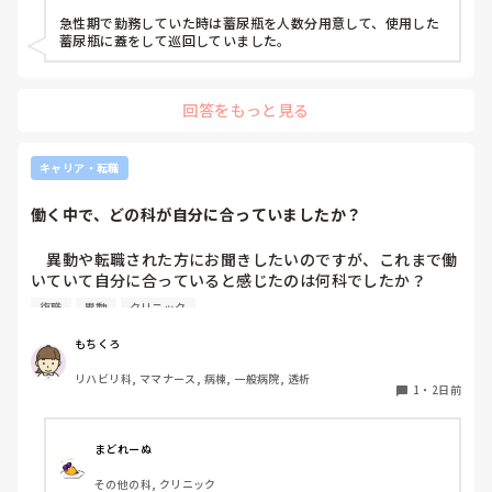
皆さんの病棟ではどのような方法取られてますか？
急性期で勤務していた時は蓄尿瓶を人数分用意して、使用した
蓄尿瓶に蓋をして巡回していました。
回答をもっと見る
キャリア・転職
働く中で、どの科が自分に合っていましたか？
　異動や転職された方にお聞きしたいのですが、これまで働
いていて自分に合っていると感じたのは何科でしたか？

また、どんなところが合っていると感じましたか？

復職
異動
クリニック
私はこれまで脳神経外科、リハビリ科、透析室と経験しまし
もちくろ
たが、どこもしっくり来なくて悩んでいます…。次回の転職
リハビリ科, ママナース, 病棟, 一般病院, 透析
の参考にさせていただきたいです😭
1
・
2日前
まどれーぬ
その他の科, クリニック