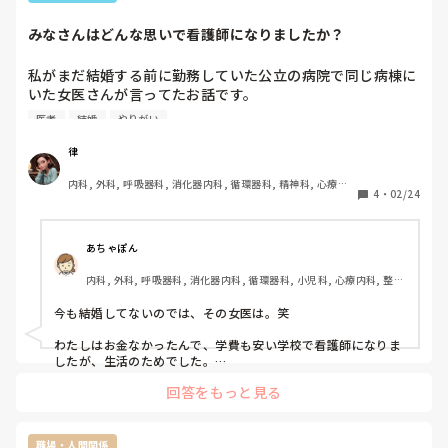
みなさんはどんな思いで看護師になりましたか？
私がまだ結婚する前に勤務していた公立の病院で同じ病棟に
いた女医さんが言ってたお話です。

医者
結婚
やりがい
「看護師の半分は医者と結婚したいから看護師になってるん
じゃないの〜。」って笑いながら冗談か？本気か？

律
内科, 外科, 呼吸器科, 消化器内科, 循環器科, 精神科, 心療内
当時、私は主人(医師)と付き合って居ました。

4
・
02/24
科, 整形外科, 耳鼻咽喉科, 泌尿器科, ママナース, 訪問看護, 
介護施設, 神経内科, 脳神経外科, 消化器外科, 慢性期, 終末期
主人と出会いは友人看護師の結婚式。新郎の友人として出席
していたのが主人でした。

あちゃぽん
出会った時、主人は医学生で友人としてご飯に行ったり遊び
内科, 外科, 呼吸器科, 消化器内科, 循環器科, 小児科, 心療内科, 整形
に行ったりしていました。

外科, 産科・婦人科, 耳鼻咽喉科, 皮膚科, 泌尿器科, リハビリ科, 総
医師国家試験に合格して主人から「付き合って欲しい」と言
合診療科, 救急科, 超急性期, ICU, CCU, HCU, その他の科, ママナー
今も結婚してないのでは、その女医は。笑

ってもらいお付き合いする事に。しかしそこから県外の病院
ス, 外来, 神経内科, 脳神経外科, NICU, 消化器外科, 一般病院, 慢性
期, 回復期, 終末期, オペ室, 透析, 検診・健診
で研修医…遠距離恋愛中でした。

わたしはお金なかったんで、学費も安い学校で看護師になりま
したが、生活のためでした。

ナイチンゲールなんておもったこともありませんでした。

私は「は？💢んなわけないでしょ！」って言ってしまいまし
回答をもっと見る
たた、生きていくための、資格が必要でした。貧乏から抜け出
た。

したかった。

女医さんが「え〜律さんも医者と付き合ってるでしょう。正
解だよ〜。」って。

色んな人がいますから笑
職場・人間関係