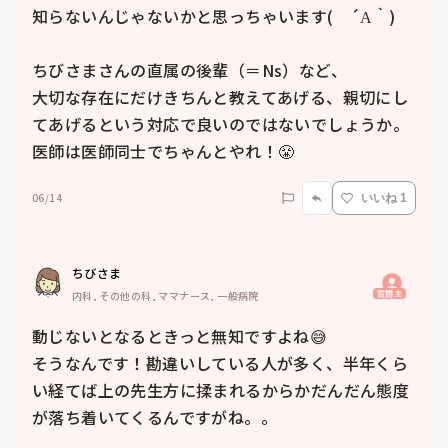
知らないんじゃないかと思っちゃいます(　´Α｀)

ちびさまさんの直属の後輩（＝Ns）など、

大切な存在にだけきちんと教えてあげる、親切にし
てあげるという対応で良いのではないでしょうか。

医師は医師同士でちゃんとやれ！😤
06/14
いいね 1
ちびさま
質問主
内科, その他の科, ママナース, 一般病院
動じないとなるときっと無知ですよね😅

そうなんです！勘違いしている人が多く、半年くら
い経てば上の先生方に揉まれるからかだんだん態度
が落ち着いてくるんですがね。。
